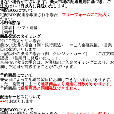
きない場合がございま す。楽天市場の配送規則に基づき、ご
注文は1～3日以内に発送いたします。
宅配BOXについて
宅配BOX配達を希望される場合、
フリーフォームにご記入
く
ださい。
小型宅配便
【業者】 ヤマト運輸
【備考】
商品発送のタイミング
特にご指定がない場合、
前払い決済の場合（例：銀行振込） ⇒ご入金確認後、1営業
日に発送いたします。
上記以外の決済の場合（例：クレジットカード） ⇒ご注文確
認後、1営業日に発送いたします。
※前払い決済の場合は、お客様のご入金タイミングにより、お
届け予定日が前後することがございます。
予約商品について
発売日によって配送希望日にお届けできない場合があります。
また、発売日によって
通常商品より発送に日数がかかります。
予約商品は
通常商品と同梱発送できません。
配送サービスについて
●●
でお送りします。
宅配BOXについて