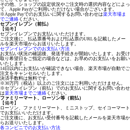
その他、ショップの設定状況やご注文時の選択内容などによっ
て、Apple Payがご利用いただけない場合がございます。
※Apple Payでのお支払いに関するお問い合わせは
楽天市場ま
でご連絡
ください。
セブンイレブン（前払）
【備考】
セブンイレブンでお支払いいただけます。
ご注文後に、払込票番号および払込票のURLを記載したメー
ルを楽天市場からお送りいたします。
セブンイレブンでのお支払い方法
お支払い状況の確認後、発送手続きが開始いたします。お受け
取り希望日をご指定の場合などは、お早めのお支払いをお願い
いたします。
14日以内にお支払いが確認できない場合、楽天市場が自動でご
注文をキャンセルいたします。
決済手数料は無料です。
※30万円（税込）以上のご注文にはご利用いただけません。
※セブンイレブン（前払）でのお支払いに関するお問い合わせ
は
楽天市場までご連絡
ください。
ファミリーマート、ローソン等（前払）
【備考】
ローソン、ファミリーマート、ミニストップ、セイコーマート
でお支払いいただけます。
ご注文後に、お支払い受付番号を記載したメールを楽天市場か
らお送りいたします。
各コンビニでのお支払い方法