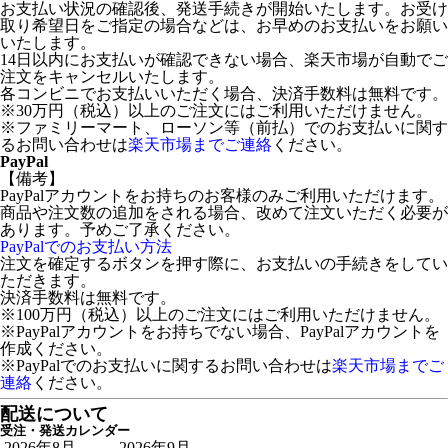
お支払い状況の確認後、発送手続きが開始いたします。お受け
取り希望日をご指定の場合などは、お早めのお支払いをお願い
いたします。
14日以内にお支払いが確認できない場合、楽天市場が自動でご
注文をキャンセルいたします。
各コンビニでお支払いいただく場合、決済手数料は無料です。
※30万円（税込）以上のご注文にはご利用いただけません。
※ファミリーマート、ローソン等（前払）でのお支払いに関す
るお問い合わせは
楽天市場までご連絡
ください。
PayPal
【備考】
PayPalアカウントをお持ちのお客様のみご利用いただけます。
商品や注文数の追加をされる場合、改めて注文いただく必要が
あります。予めご了承ください。
PayPalでのお支払い方法
注文を確定するボタンを押す際に、お支払いの手続きをしてい
ただきます。
決済手数料は無料です。
※100万円（税込）以上のご注文にはご利用いただけません。
※PayPalアカウントをお持ちでない場合、PayPalアカウントを
作成ください。
※PayPalでのお支払いに関するお問い合わせは
楽天市場までご
連絡
ください。
配送について
受注・発送カレンダー
2026年8月
2026年9月