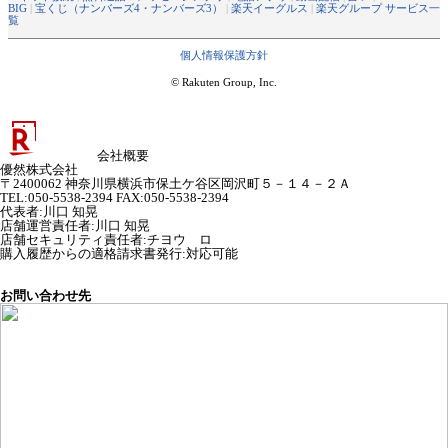
BIG
|
宝くじ（ナンバーズ4・ナンバーズ3）
|
楽天イーグルス
|
楽天グループ サービス一
覧
個人情報保護方針
© Rakuten Group, Inc.
会社概要
優然株式会社
〒2400062 神奈川県横浜市保土ケ谷区岡沢町５－１４－２Ａ
TEL:050-5538-2394 FAX:050-5538-2394
代表者
:
川口 知晃
店舗運営責任者
:
川口 知晃
店舗セキュリティ責任者
:
チヨウ ロ
購入履歴からの適格請求書発行:対応可能
お問い合わせ先