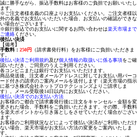
誠に勝手ながら、振込手数料はお客様のご負担でお願いいたし
ます。
※ご注文者様名義の口座よりお支払いください。ご注文者様以
外の名義でお支払いいただいた場合、お支払いの確認ができな
い場合がございます。
※銀行振込でのお支払いに関するお問い合わせは
楽天市場まで
ご連絡
ください。
後払い決済
【備考】
手数料：
250円
（請求書発行料）をお客様にご負担いただきま
す。
後払い決済ご利用規約
及び
個人情報の取扱いに係る事項
をご確
認いただき、ご同意のうえご利用ください。
各コンビニまたは銀行でお支払いいただけます。
商品発送後、注文者メールアドレスに対してお支払い用バーコ
ード付きの請求のご案内メールを送付します（楽天市場の指示
に基づき株式会社ネットプロテクションズよりご請求しま
す）。メール受取後14日以内にお支払いください。
後払い決済でのお支払い方法
お客様のご都合で請求書発行後に注文をキャンセル・金額を変
更された場合、手数料をご負担いただきます。その際、手数料
を楽天ポイントから引き落としをさせていただく場合がござい
ます。
お客様のご利用状況などによって後払い決済がご利用いただけ
ない場合、楽天市場がお支払い方法の変更をご案内いたしま
す。