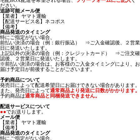
宅配BOX配達を希望される場合、
フリーフォームにご記入
く
ださい。
追跡可能メール便
【業者】 ヤマト運輸
【配送サービス名】ネコポス
【備考】
商品発送のタイミング
特にご指定がない場合、
前払い決済の場合（例：銀行振込） ⇒ご入金確認後、２営業
日に発送いたします。
上記以外の決済の場合（例：クレジットカード） ⇒ご注文確
認後、２営業日に発送いたします。
※前払い決済の場合は、お客様のご入金タイミングにより、お
届け予定日が前後することがございます。
予約商品について
発売日によって配送希望日にお届けできない場合があります。
また、発売日によって
通常商品より発送に日数がかかります。
予約商品は
通常商品と同梱発送できません。
配送サービスについて
●●
でお送りします。
メール便
【業者】 ヤマト運輸
【備考】
商品発送のタイミング
特にご指定がない場合、