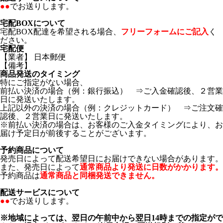
●●
でお送りします。
宅配BOXについて
宅配BOX配達を希望される場合、
フリーフォームにご記入
く
ださい。
宅配便
【業者】 日本郵便
【備考】
商品発送のタイミング
特にご指定がない場合、
前払い決済の場合（例：銀行振込） ⇒ご入金確認後、２営業
日に発送いたします。
上記以外の決済の場合（例：クレジットカード） ⇒ご注文確
認後、２営業日に発送いたします。
※前払い決済の場合は、お客様のご入金タイミングにより、お
届け予定日が前後することがございます。
予約商品について
発売日によって配送希望日にお届けできない場合があります。
また、発売日によって
通常商品より発送に日数がかかります。
予約商品は
通常商品と同梱発送できません。
配送サービスについて
●●
でお送りします。
※地域によっては、翌日の午前中から翌日14時までの指定がで