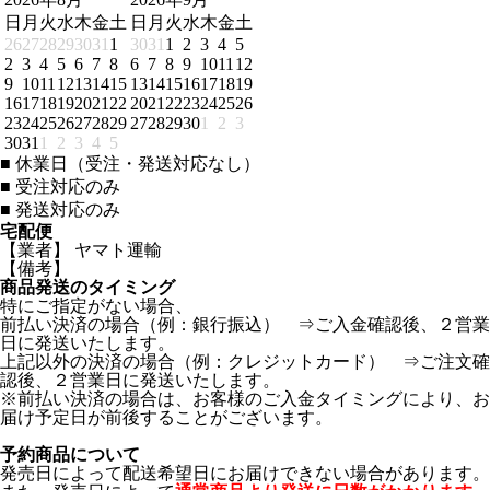
日
月
火
水
木
金
土
日
月
火
水
木
金
土
26
27
28
29
30
31
1
30
31
1
2
3
4
5
2
3
4
5
6
7
8
6
7
8
9
10
11
12
9
10
11
12
13
14
15
13
14
15
16
17
18
19
16
17
18
19
20
21
22
20
21
22
23
24
25
26
23
24
25
26
27
28
29
27
28
29
30
1
2
3
30
31
1
2
3
4
5
■
休業日（受注・発送対応なし）
■
受注対応のみ
■
発送対応のみ
宅配便
【業者】 ヤマト運輸
【備考】
商品発送のタイミング
特にご指定がない場合、
前払い決済の場合（例：銀行振込） ⇒ご入金確認後、２営業
日に発送いたします。
上記以外の決済の場合（例：クレジットカード） ⇒ご注文確
認後、２営業日に発送いたします。
※前払い決済の場合は、お客様のご入金タイミングにより、お
届け予定日が前後することがございます。
予約商品について
発売日によって配送希望日にお届けできない場合があります。