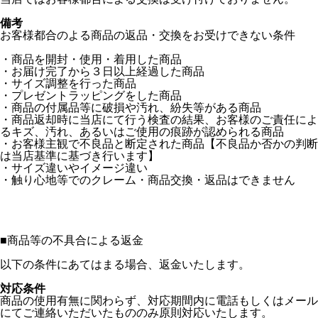
備考
お客様都合のよる商品の返品・交換をお受けできない条件
・商品を開封・使用・着用した商品
・お届け完了から３日以上経過した商品
・サイズ調整を行った商品
・プレゼントラッピングをした商品
・商品の付属品等に破損や汚れ、紛失等がある商品
・商品返却時に当店にて行う検査の結果、お客様のご責任によ
るキズ、汚れ、あるいはご使用の痕跡が認められる商品
・お客様主観で不良品と断定された商品【不良品か否かの判断
は当店基準に基づき行います】
・サイズ違いやイメージ違い
・触り心地等でのクレーム・商品交換・返品はできません
■
商品等の不具合による返金
以下の条件にあてはまる場合、返金いたします。
対応条件
商品の使用有無に関わらず、対応期間内に電話もしくはメール
にてご連絡いただいたもののみ原則対応いたします。