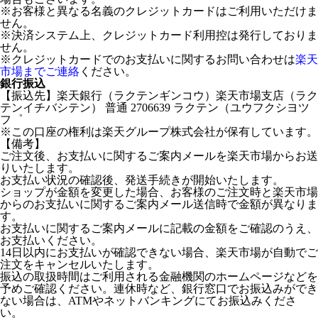
※お客様と異なる名義のクレジットカードはご利用いただけま
せん。
※決済システム上、クレジットカード利用控は発行しておりま
せん。
※クレジットカードでのお支払いに関するお問い合わせは
楽天
市場までご連絡
ください。
銀行振込
【振込先】楽天銀行（ラクテンギンコウ）楽天市場支店（ラク
テンイチバシテン） 普通 2706639 ラクテン（ユウフクシヨツ
フ゜
※この口座の権利は楽天グループ株式会社が保有しています。
【備考】
ご注文後、お支払いに関するご案内メールを楽天市場からお送
りいたします。
お支払い状況の確認後、発送手続きが開始いたします。
ショップが金額を変更した場合、お客様のご注文時と楽天市場
からのお支払いに関するご案内メール送信時で金額が異なりま
す。
お支払いに関するご案内メールに記載の金額をご確認のうえ、
お支払いください。
14日以内にお支払いが確認できない場合、楽天市場が自動でご
注文をキャンセルいたします。
振込の取扱時間はご利用される金融機関のホームページなどを
予めご確認ください。連休時など、銀行窓口でお振込みができ
ない場合は、ATMやネットバンキングにてお振込みくださ
い。