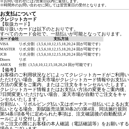
※お問い合わせには2営業日以内に返信します。
※時間外のお問い合わせに関しては翌営業日の受付となります。
お支払について
クレジットカード
【取扱カード】
取り扱いカードは以下のとおりです。
すべてのカード会社で、一括払いが可能となっております。
カード会社
支払方法
VISA
リボ,分割（3,5,6,10,12,15,18,20,24 回が可能です）
MASTER
リボ,分割（3,5,6,10,12,15,18,20,24 回が可能です）
JCB
リボ,分割（3,5,6,10,12,15,18,20,24 回が可能です）
Diners
リボ
AMEX
分割（3,5,6,10,12,15,18,20,24 回が可能です）
【備考】
お客様のご利用状況などによってクレジットカードがご利用い
ただけない場合、楽天市場がクレジットカード情報やお支払い
方法の変更をご案内、またはご注文をキャンセルいたします。
クレジットカード情報またはお支払い方法の変更をご案内後、
7日間変更いただけない場合、楽天市場が自動でご注文をキャ
ンセルいたします。
分割払い、リボルビング払い又はボーナス一括払いによるお支
払いとなる場合、割賦販売法第30条2の3第4項、同法施行規則
第54条1項各号に定められた事項は、注文確認後の自動配信メ
ールにより交付します。
※ご注文の際にお客様の本人確認（電話確認等）をお願いする
場合もございます。