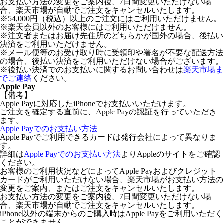
お支払い方法の変更をご案内後、7日間変更いただけない場
合、楽天市場が自動でご注文をキャンセルいたします。
※54,000円（税込）以上のご注文にはご利用いただけません。
※楽天会員以外のお客様にはご利用いただけません。
※注文者またはお届け先住所のどちらかが国外の場合、後払い
決済をご利用いただけません。
※メール便等のお受け取り時に受領印や署名が不要な配送方法
の場合、後払い決済をご利用いただけない場合がございます。
※後払い決済でのお支払いに関するお問い合わせは
楽天市場ま
でご連絡
ください。
Apple Pay
【備考】
Apple Payに対応したiPhoneでお支払いいただけます。
ご注文を確定する直前に、Apple Payの認証を行っていただき
ます。
Apple Payでのお支払い方法
Apple Payでご利用できるカードは発行会社によって異なりま
す。
詳細は
Apple Payでのお支払い方法
よりAppleのサイトをご確認
ください。
お客様のご利用状況などによってApple Payおよびクレジット
カードがご利用いただけない場合、楽天市場がお支払い方法の
変更をご案内、またはご注文をキャンセルいたします。
お支払い方法の変更をご案内後、7日間変更いただけない場
合、楽天市場が自動でご注文をキャンセルいたします。
iPhone以外の端末からのご購入時はApple Payをご利用いただく
ことができません。