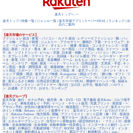
楽天トップへ >>
楽天トップ
|
特集一覧
|
ジャンル一覧
|
楽天市場アプリ
|
スーパーDEAL
|
ランキング
|
出
店のご案内
【楽天市場のサービス】
ファッション 総合
|
家電・パソコン・カメラ 総合
|
レディースファッション
|
靴
|
バッ
グ・小物・ブランド雑貨
|
ジュエリー・アクセサリー
|
腕時計
|
下着・ナイトウェア
|
キ
ッズ・ベビー用品・マタニティ
|
ダイエット・健康
|
医薬品・コンタクトレンズ・介護
用品
|
美容・コスメ・香水
|
車・バイク
|
カー用品・バイク用品
|
食品
|
スイーツ・お菓
子
|
水・ソフトドリンク
|
ビール・洋酒
|
日本酒・焼酎
|
ワイン
|
パソコン・PCパー
ツ
|
タブレットPC・スマートフォン
|
光回線・モバイル通信
|
TV・レコーダー・オーデ
ィオ
|
家電
|
CD・DVD
|
楽器・音楽機材
|
ゲーム
|
おもちゃ
|
ホビー
|
サービス・リフォ
ーム
|
インテリア・収納
|
寝具・ベッド・マットレス
|
日用品雑貨・文房具・手芸
|
キッ
チン用品・食器・調理器具
|
花・観葉植物
|
ガーデン・DIY・工具
|
ペットフード ・ ペ
ット用品
|
スポーツ・アウトドア
|
ゴルフ用品
|
本
（
楽天ブックス
） |
ポイント
|
ネット
ショップ 開業・開店
|
楽天ウェブ検索
|
R-magazine（雑誌コラボ）
|
贈り物・ギフト
|
フ
ァッション公式ブランド
|
ポイントアップ
|
ディズニーゾーン
|
サンリオゾーン
|
まち
楽
|
楽天ふるさと納税
|
日用品翌日配達
|
スーパーDEAL
|
開催中イベント一覧
|
福袋＆
初売り
|
バレンタイン
|
ホワイトデー
|
母の日
|
父の日
|
お中元
|
敬老の日
|
ハロウィ
ン
|
お歳暮
|
クリスマス
|
おせち
|
ランキング
【楽天グループ】
楽天市場
|
旅行・ホテル予約・航空券
|
本・DVD・CD
|
電子書籍 楽天Kobo
|
ゴルフ場予
約
|
レシピ
|
車検見積もり・予約
|
イベント・チケット販売
|
写真プリント
|
美容室・ヘ
アサロン予約
|
女性向け健康管理サービス
|
物流委託・アウトソーシング
|
楽天スーパー
ポイント特集
|
Rebates（ポイント提携サイト）
|
楽天ポイントカード
|
おでかけでポイ
ント
|
Rakuten Fashion
|
地方競馬
|
競輪
|
アフィリエイト
|
ネット証券（株・FX・投資信
託）
|
カードローン
|
クレジットカード
|
電子マネー
|
決済システム
|
スマホでカード決
済
|
エネルギープランニング
|
住宅ローン変動金利（固定特約付き）・フラット35
|
損害
保険・生命保険比較
|
生命保険
|
自動車保険一括見積もり
|
インターネット銀行
|
ニュー
ス・検索
|
仕事紹介
|
不動産情報
|
ブログ
|
ROOM
|
楽天モバイル
|
プロバイダ・インタ
ーネット接続
|
無料通話＆メッセージアプリ
|
電話アプリ
|
動画配信
|
占い
|
toto・