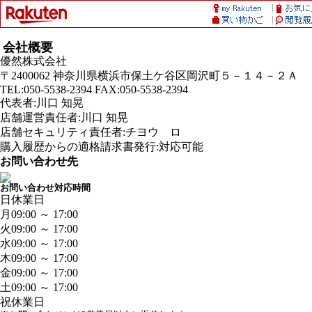
会社概要
優然株式会社
〒2400062 神奈川県横浜市保土ケ谷区岡沢町５－１４－２Ａ
TEL:050-5538-2394 FAX:050-5538-2394
代表者:川口 知晃
店舗運営責任者:川口 知晃
店舗セキュリティ責任者:チヨウ ロ
購入履歴からの適格請求書発行:対応可能
お問い合わせ先
お問い合わせ対応時間
日
休業日
月
09:00 ～ 17:00
火
09:00 ～ 17:00
水
09:00 ～ 17:00
木
09:00 ～ 17:00
金
09:00 ～ 17:00
土
09:00 ～ 17:00
祝
休業日