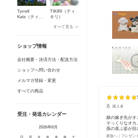
お祝い 出産 プレゼント
Tyrrell
TIKIRI（ティ
Katz（ティレ
キリ）
ルカッツ）
すべて見る
ショップ情報
会社概要・決済方法・配送方法
ショップへ問い合わせ
メルマガ登録・変更
すべての商品
購入者
受注・発送カレンダー
娘の嫁ぎ先がオ
そっくりなオカ
2026年8月
孫の喜ぶ姿が目
家族へ｜プレゼン
日
月
火
水
木
金
土