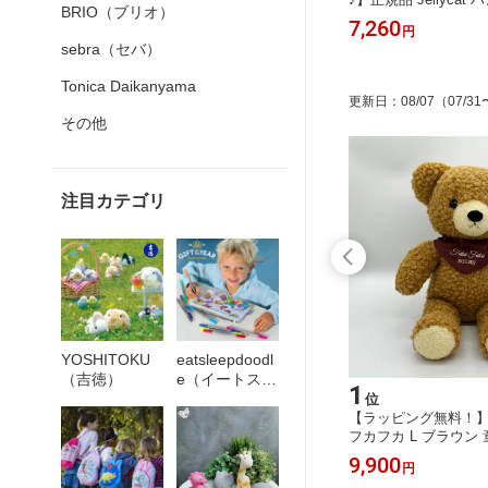
BRIO（ブリオ）
日本製 ベ
ィー）フード付きバスタオル 日本製
HNK3HAM ジェリ
5,500
7,260
円
円
い 出産
ベビー キッズ ナチュラル お祝い 出
ス シャーロット王女 
sebra（セバ）
産 プレゼント
ネズミ やさしい かわ
園 孫 入園 プレゼン
Tonica Daikanyama
更新日
：
08/07
（07/31
その他
注目カテゴリ
YOSHITOKU
eatsleepdoodl
（吉徳）
e（イートスリ
13
1
ープドゥード
位
位
【KON
【選べる無料ギフトシール♪】【KON
【ラッピング無料！】
ゥル）
ngue（メレ
TEX Mama's Select】Chouette（シュ
フカフカ L ブラウン 
テックス
エット）タオルハンカチ コンテック
ッズ プレゼント くま
605
9,900
円
円
ラル お
ス 日本製 ベビー キッズ ナチュラル