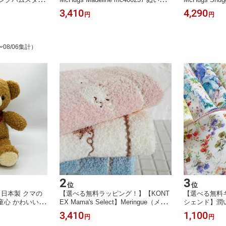
ーキャット イギリ
るみ イヌ いぬ マックハグス イギリ
11 バッグチ
3,410
4,290
円
円
ぬいぐるみ 動物
ス ふわふわ かわいい 幼児 保育園 孫
ハグス イギリ
いい 幼児 保育
入園 プレゼント
幼児 保育園 
ト
〜08/06集計）
2
3
位
位
日本製 クマの
【選べる無料ラッピング！】【KONT
【選べる無料
童心 かわいい キ
EX Mama's Select】Meringue（メレ
シェンド】潤
 ベア
ンゲ）バスタオル コンテックス 日本
ルハンカチ 日
3,410
1,100
円
円
製 ベビー キッズ ナチュラル お祝い
ラル 卒業 退