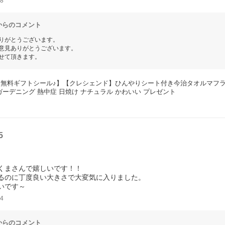
8
からのコメント
りがとうございます。
意見ありがとうございます。
せて頂きます。
無料ギフトシール♪】【クレシェンド】ひんやりシート付き今治タオルマフラー
ガーデニング 熱中症 日焼け ナチュラル かわいい プレゼント
5
くまさんで嬉しいです！！
るのに丁度良い大きさで大変気に入りました。
いです～
4
からのコメント