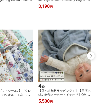
ャーム イヌ 子犬 マック
m mc600285b バッグチャーム イチゴ
ぐるみ
3,190
1,98
円
ス ふわふわ かわいい
フルーツ マックハグス イギリス ふわ
孫 入園 プレゼント
ふわ かわいい 幼児 保育園 孫 入園 プ
レゼント
4
5
位
位
ギフトシール♪】【クレ
【選べる無料ラッピング！】【三河木
【選べ
いのタオル モネ タオ
綿の老舗メーカー・イチオリ】OMUT
クマの
本製 プチギフト ナチュ
I-オムティ ハーフ ガーゼケット ブラ
いい 
5,500
3,08
円
職 異動
ンケット 肌掛け おくるみ ベビーケッ