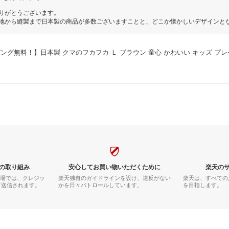
りがとうございます。
地から縫製まで日本製の商品が多数ございますことと、どこか懐かしいデザインと
ング無料！】日本製 クマのフカフカ Ｌ ブラウン 童心 かわいい キッズ プレ
の取り組み
安心してお買い物いただくために
楽天の
市場では、クレジッ
楽天独自のガイドラインを設け、違反がない
楽天は、すべての
て送信されます。
かを日々パトロールしています。
を目指します。