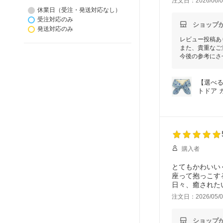
注文日：2026/06/0
休業日（受注・発送対応なし）
受注対応のみ
ショップ
発送対応のみ
レビュー投稿あ
また、貴重なご
今後の参考にさ
【選べる
トドア 
購入者
とてもかわいい
座って抱っこす
日々、癒された
注文日：2026/05/0
ショップ