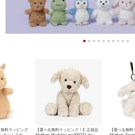
る無料ラッピング
【選べる無料ラッピング！】正規品
【選べる無料
t ハンクハムスター
McHugs Madeline mc400237 ぬいぐ
McHugs Snug