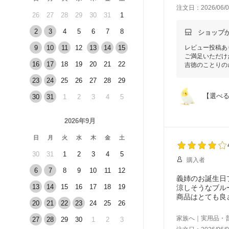
注文日：2026/06/0
26
27
28
29
30
31
1
2
3
4
5
6
7
8
ショップ
9
10
11
12
13
14
15
レビュー投稿あ
ご満足いただけ
16
17
18
19
20
21
22
吉徳のことりの
23
24
25
26
27
28
29
【選べる
30
31
1
2
3
4
5
2026年9月
日
月
火
水
木
金
土
30
31
1
2
3
4
5
購入者
6
7
8
9
10
11
12
義姉のお誕生日
13
14
15
16
17
18
19
涼しそうなブル
商品はとても良
20
21
22
23
24
25
26
サービスでシー
家族へ｜実用品・
27
28
29
30
1
2
3