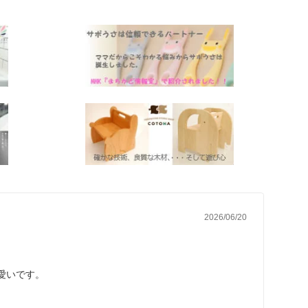
ト ベビー 子ども ナチュラル 自然 日
本製 保育園 ギフト お祝い
2026/06/20
愛いです。