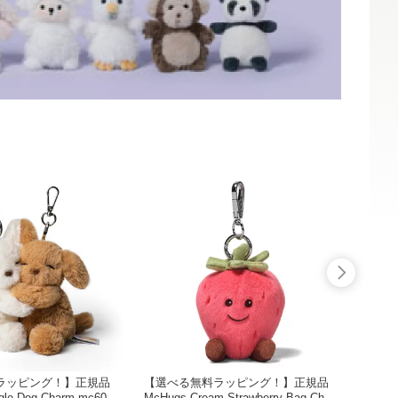
ラッピング！】正規品
【選べる無料ラッピング！】正規品
【選べ
gle Dog Charm mc6001
McHugs Cream Strawberry Bag Char
KU 馬