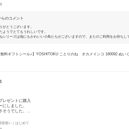
8
からのコメント
りがとうございます。
たようでとてもうれしいです。
ねシリーズは他にもかわいい小鳥たちがございますので、またのご利用をお待ちし
無料ギフトシール♪】YOSHITOKU ことりのね　オカメインコ 180092 ぬい
4
プレゼントに購入
ーにしました。
さそうでした。
ルが選べましたが、パッケージにそのまま貼ってあったので少し残念。
普段使い｜はじめて