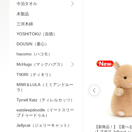
今治タオル
木製品
三河木綿
YOSHITOKU（吉徳）
DOUSIN（童心）
hacomo（ハコモ）
McHugs（マックハグス）
TIKIRI（ティキリ）
MIMI＆LULA（ミミアンドルー
ラ）
Tyrrell Katz（ティレルカッツ）
eatsleepdoodle（イートスリー
プドゥードゥル）
Jellycat（ジェリーキャット）
KONTE
【選べる無料ラッピング！】【KONT
【新商品！】【選べ
e（ポッケ）
EX Mama's Select】Fluffy（フラッフ
♪】正規品 Jellyca