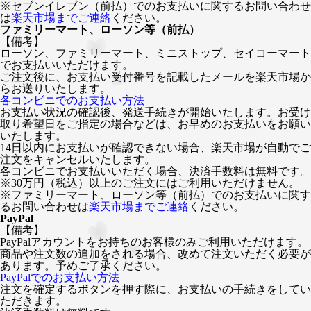
※セブンイレブン（前払）でのお支払いに関するお問い合わせ
は
楽天市場までご連絡
ください。
ファミリーマート、ローソン等（前払）
【備考】
ローソン、ファミリーマート、ミニストップ、セイコーマート
でお支払いいただけます。
ご注文後に、お支払い受付番号を記載したメールを楽天市場か
らお送りいたします。
各コンビニでのお支払い方法
お支払い状況の確認後、発送手続きが開始いたします。お受け
取り希望日をご指定の場合などは、お早めのお支払いをお願い
いたします。
14日以内にお支払いが確認できない場合、楽天市場が自動でご
注文をキャンセルいたします。
各コンビニでお支払いいただく場合、決済手数料は無料です。
※30万円（税込）以上のご注文にはご利用いただけません。
※ファミリーマート、ローソン等（前払）でのお支払いに関す
るお問い合わせは
楽天市場までご連絡
ください。
PayPal
【備考】
PayPalアカウントをお持ちのお客様のみご利用いただけます。
商品や注文数の追加をされる場合、改めて注文いただく必要が
あります。予めご了承ください。
PayPalでのお支払い方法
注文を確定するボタンを押す際に、お支払いの手続きをしてい
ただきます。