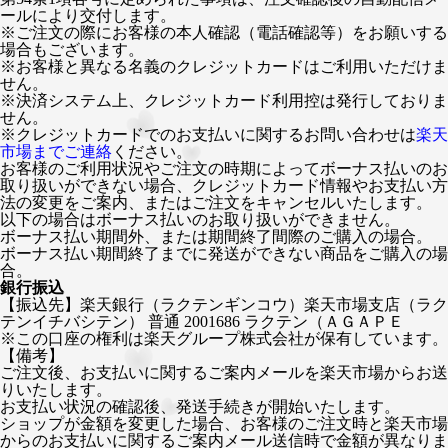
ールにより交付します。
※ご注文の際にお客様の本人確認（電話確認等）をお願いする
場合もございます。
※お客様と異なる名義のクレジットカードはご利用いただけま
せん。
※決済システム上、クレジットカード利用控は発行しておりま
せん。
※クレジットカードでのお支払いに関するお問い合わせは
楽天
市場までご連絡
ください。
お客様のご利用状況やご注文の時期によってボーナス払いのお
取り扱いができない場合、クレジットカード情報やお支払い方
法の変更をご案内、またはご注文をキャンセルいたします。
以下の場合はボーナス払いのお取り扱いができません。
ボーナス払い期間外、または期間終了間際のご購入の場合。
ボーナス払い期間終了までに発送ができない商品をご購入の場
合。
銀行振込
【振込先】楽天銀行（ラクテンギンコウ）楽天市場支店（ラク
テンイチバシテン） 普通 2001686 ラクテン（ＡＧＡＰＥ
※この口座の権利は楽天グループ株式会社が保有しています。
【備考】
ご注文後、お支払いに関するご案内メールを楽天市場からお送
りいたします。
お支払い状況の確認後、発送手続きが開始いたします。
ショップが金額を変更した場合、お客様のご注文時と楽天市場
からのお支払いに関するご案内メール送信時で金額が異なりま