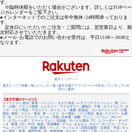
す。
※臨時休暇をいただく場合がございます。詳しくはTOPペー
ジカレンダーをご覧下さい。
●インターネットでのご注文は年中無休･24時間承っておりま
す。
定休日にいただいたご注文・ご質問には、翌営業日より、順
次対応させていただきます。
●メール･お電話でのお問い合わせ受付は、平日11:00～18:00と
なります。
楽天トップへ >>
楽天トップ
|
特集一覧
|
ジャンル一覧
|
楽天市場アプリ
|
スーパーDEAL
|
ランキング
|
出
店のご案内
【楽天市場のサービス】
ファッション 総合
|
家電・パソコン・カメラ 総合
|
レディースファッション
|
靴
|
バッ
グ・小物・ブランド雑貨
|
ジュエリー・アクセサリー
|
腕時計
|
下着・ナイトウェア
|
キ
ッズ・ベビー用品・マタニティ
|
ダイエット・健康
|
医薬品・コンタクトレンズ・介護
用品
|
美容・コスメ・香水
|
車・バイク
|
カー用品・バイク用品
|
食品
|
スイーツ・お菓
子
|
水・ソフトドリンク
|
ビール・洋酒
|
日本酒・焼酎
|
ワイン
|
パソコン・PCパー
ツ
|
タブレットPC・スマートフォン
|
光回線・モバイル通信
|
TV・レコーダー・オーデ
ィオ
|
家電
|
CD・DVD
|
楽器・音楽機材
|
ゲーム
|
おもちゃ
|
ホビー
|
サービス・リフォ
ーム
|
インテリア・収納
|
寝具・ベッド・マットレス
|
日用品雑貨・文房具・手芸
|
キッ
チン用品・食器・調理器具
|
花・観葉植物
|
ガーデン・DIY・工具
|
ペットフード ・ ペ