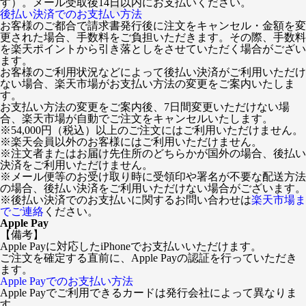
す）。メール受取後14日以内にお支払いください。
後払い決済でのお支払い方法
お客様のご都合で請求書発行後に注文をキャンセル・金額を変
更された場合、手数料をご負担いただきます。その際、手数料
を楽天ポイントから引き落としをさせていただく場合がござい
ます。
お客様のご利用状況などによって後払い決済がご利用いただけ
ない場合、楽天市場がお支払い方法の変更をご案内いたしま
す。
お支払い方法の変更をご案内後、7日間変更いただけない場
合、楽天市場が自動でご注文をキャンセルいたします。
※54,000円（税込）以上のご注文にはご利用いただけません。
※楽天会員以外のお客様にはご利用いただけません。
※注文者またはお届け先住所のどちらかが国外の場合、後払い
決済をご利用いただけません。
※メール便等のお受け取り時に受領印や署名が不要な配送方法
の場合、後払い決済をご利用いただけない場合がございます。
※後払い決済でのお支払いに関するお問い合わせは
楽天市場ま
でご連絡
ください。
Apple Pay
【備考】
Apple Payに対応したiPhoneでお支払いいただけます。
ご注文を確定する直前に、Apple Payの認証を行っていただき
ます。
Apple Payでのお支払い方法
Apple Payでご利用できるカードは発行会社によって異なりま
す。