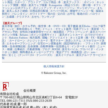
ット用品
|
スポーツ・アウトドア
|
ゴルフ用品
|
本
（
楽天ブックス
） |
ポイント
|
ネット
ショップ 開業・開店
|
楽天ウェブ検索
|
R-magazine（雑誌コラボ）
|
贈り物・ギフト
|
フ
ァッション公式ブランド
|
ポイントアップ
|
ディズニーゾーン
|
サンリオゾーン
|
まち
楽
|
楽天ふるさと納税
|
日用品翌日配達
|
スーパーDEAL
|
開催中イベント一覧
|
福袋＆
初売り
|
バレンタイン
|
ホワイトデー
|
母の日
|
父の日
|
お中元
|
敬老の日
|
ハロウィ
ン
|
お歳暮
|
クリスマス
|
おせち
|
ランキング
【楽天グループ】
楽天市場
|
旅行・ホテル予約・航空券
|
本・DVD・CD
|
電子書籍 楽天Kobo
|
ゴルフ場予
約
|
レシピ
|
車検見積もり・予約
|
イベント・チケット販売
|
写真プリント
|
美容室・ヘ
アサロン予約
|
女性向け健康管理サービス
|
物流委託・アウトソーシング
|
楽天スーパー
ポイント特集
|
Rebates（ポイント提携サイト）
|
楽天ポイントカード
|
おでかけでポイ
ント
|
Rakuten Fashion
|
地方競馬
|
競輪
|
アフィリエイト
|
ネット証券（株・FX・投資信
託）
|
カードローン
|
クレジットカード
|
電子マネー
|
決済システム
|
スマホでカード決
済
|
エネルギープランニング
|
住宅ローン変動金利（固定特約付き）・フラット35
|
損害
保険・生命保険比較
|
生命保険
|
自動車保険一括見積もり
|
インターネット銀行
|
ニュー
ス・検索
|
仕事紹介
|
不動産情報
|
ブログ
|
ROOM
|
楽天モバイル
|
プロバイダ・インタ
ーネット接続
|
無料通話＆メッセージアプリ
|
電話アプリ
|
動画配信
|
占い
|
toto・
BIG
|
宝くじ（ナンバーズ4・ナンバーズ3）
|
楽天イーグルス
|
楽天グループ サービス一
覧
個人情報保護方針
© Rakuten Group, Inc.
会社概要
有限会社松成
〒700-0822 岡山県岡山市北区表町2丁目6-64 雷電館2F
TEL:086-221-7311 FAX:086-233-2639
代表者
:
松成 慶一郎
店舗運営責任者
:
松成 慶一郎(（有）松成)