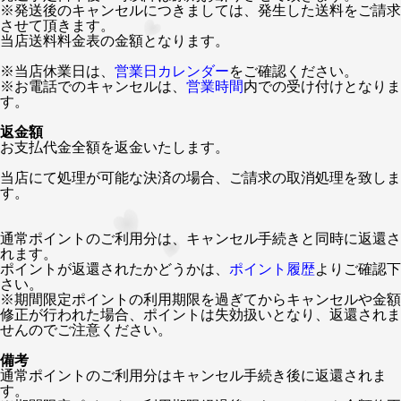
※発送後のキャンセルにつきましては、発生した送料をご請求
させて頂きます。
当店送料料金表の金額となります。
※当店休業日は、
営業日カレンダー
をご確認ください。
※お電話でのキャンセルは、
営業時間
内での受け付けとなりま
す。
返金額
お支払代金全額を返金いたします。
当店にて処理が可能な決済の場合、ご請求の取消処理を致しま
す。
通常ポイントのご利用分は、キャンセル手続きと同時に返還さ
れます。
ポイントが返還されたかどうかは、
ポイント履歴
よりご確認下
さい。
※期間限定ポイントの利用期限を過ぎてからキャンセルや金額
修正が行われた場合、ポイントは失効扱いとなり、返還されま
せんのでご注意ください。
備考
通常ポイントのご利用分はキャンセル手続き後に返還されま
す。