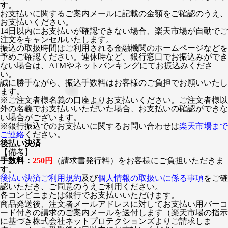
す。
お支払いに関するご案内メールに記載の金額をご確認のうえ、
お支払いください。
14日以内にお支払いが確認できない場合、楽天市場が自動でご
注文をキャンセルいたします。
振込の取扱時間はご利用される金融機関のホームページなどを
予めご確認ください。連休時など、銀行窓口でお振込みができ
ない場合は、ATMやネットバンキングにてお振込みくださ
い。
誠に勝手ながら、振込手数料はお客様のご負担でお願いいたし
ます。
※ご注文者様名義の口座よりお支払いください。ご注文者様以
外の名義でお支払いいただいた場合、お支払いの確認ができな
い場合がございます。
※銀行振込でのお支払いに関するお問い合わせは
楽天市場まで
ご連絡
ください。
後払い決済
【備考】
手数料：
250円
（請求書発行料）をお客様にご負担いただきま
す。
後払い決済ご利用規約
及び
個人情報の取扱いに係る事項
をご確
認いただき、ご同意のうえご利用ください。
各コンビニまたは銀行でお支払いいただけます。
商品発送後、注文者メールアドレスに対してお支払い用バーコ
ード付きの請求のご案内メールを送付します（楽天市場の指示
に基づき株式会社ネットプロテクションズよりご請求しま