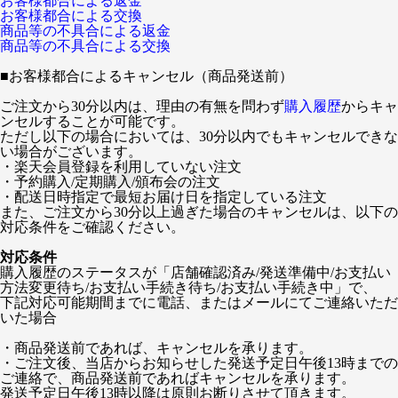
お客様都合による返金
お客様都合による交換
商品等の不具合による返金
商品等の不具合による交換
■
お客様都合によるキャンセル（商品発送前）
ご注文から30分以内は、理由の有無を問わず
購入履歴
からキャ
ンセルすることが可能です。
ただし以下の場合においては、30分以内でもキャンセルできな
い場合がございます。
・楽天会員登録を利用していない注文
・予約購入/定期購入/頒布会の注文
・配送日時指定で最短お届け日を指定している注文
また、ご注文から30分以上過ぎた場合のキャンセルは、以下の
対応条件をご確認ください。
対応条件
購入履歴のステータスが「店舗確認済み/発送準備中/お支払い
方法変更待ち/お支払い手続き待ち/お支払い手続き中」で、
下記対応可能期間までに電話、またはメールにてご連絡いただ
いた場合
・商品発送前であれば、キャンセルを承ります。
・ご注文後、当店からお知らせした発送予定日午後13時までの
ご連絡で、商品発送前であればキャンセルを承ります。
発送予定日午後13時以降は原則お断りさせて頂きます。