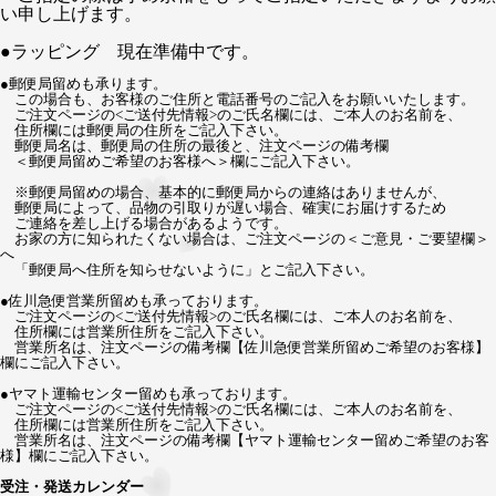
い申し上げます。
●
ラッピング 現在準備中です。
●
郵便局留めも承ります。
この場合も、お客様のご住所と電話番号のご記入をお願いいたします。
ご注文ページの<ご送付先情報>のご氏名欄には、ご本人のお名前を、
住所欄には郵便局の住所をご記入下さい。
郵便局名は、郵便局の住所の最後と、注文ページの備考欄
＜郵便局留めご希望のお客様へ＞欄にご記入下さい。
※郵便局留めの場合、基本的に郵便局からの連絡はありませんが、
郵便局によって、品物の引取りが遅い場合、確実にお届けするため
ご連絡を差し上げる場合があるようです。
お家の方に知られたくない場合は、ご注文ページの＜ご意見・ご要望欄＞
へ
「郵便局へ住所を知らせないように」とご記入下さい。
●佐川急便営業所留めも承っております。
ご注文ページの<ご送付先情報>のご氏名欄には、ご本人のお名前を、
住所欄には営業所住所をご記入下さい。
営業所名は、注文ページの備考欄【佐川急便営業所留めご希望のお客様】
欄にご記入下さい。
●ヤマト運輸センター留めも承っております。
ご注文ページの<ご送付先情報>のご氏名欄には、ご本人のお名前を、
住所欄には営業所住所をご記入下さい。
営業所名は、注文ページの備考欄【ヤマト運輸センター留めご希望のお客
様】欄にご記入下さい。
受注・発送カレンダー