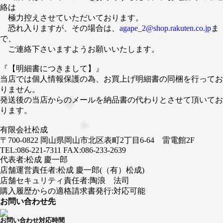
絡は
極力控えさせていただいております。
恐れ入りますが、その場合は、
agape_2@shop.rakuten.co.jp
ま
で、
ご連絡下さいますようお願いいたします。
『【明細書につきまして】』
当店では個人情報保護の為、お買上げ明細書の同梱を行ってお
りません。
発送後の当店からのメールを納品書の代わりとさせて頂いてお
ります。
有限会社松成
〒700-0822 岡山県岡山市北区表町2丁目6-64 雷電館2F
TEL:086-221-7311 FAX:086-233-2639
代表者:松成 慶一郎
店舗運営責任者:松成 慶一郎(（有）松成)
店舗セキュリティ責任者:陶浪 法司
購入履歴からの適格請求書発行:対応可能
お問い合わせ先
お問い合わせ対応時間