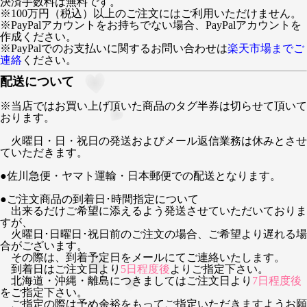
決済手数料は無料です。
※100万円（税込）以上のご注文にはご利用いただけません。
※PayPalアカウントをお持ちでない場合、PayPalアカウントを
作成ください。
※PayPalでのお支払いに関するお問い合わせは
楽天市場までご
連絡
ください。
配送について
※当店ではお買い上げ頂いた商品のタグ半券は切らせて頂いて
おります。
火曜日・日・祝日の発送およびメール返信業務は休みとさせ
ていただきます。
●佐川急便・ヤマト運輸・日本郵便での配送となります。
●ご注文商品の到着日･時間指定について
出来るだけご希望に添えるよう発送させていただいておりま
すが、
火曜日･日曜日･祝日前のご注文の場合、ご希望より遅れる場
合がございます。
その際は、到着予定日をメールにてご連絡いたします。
到着日はご注文日より
5日程度後
よりご指定下さい。
北海道・沖縄・離島につきましてはご注文日より
7日程度後
をご指定下さい。
ご指定の際は予め余裕をもってご指定いただきますようお願