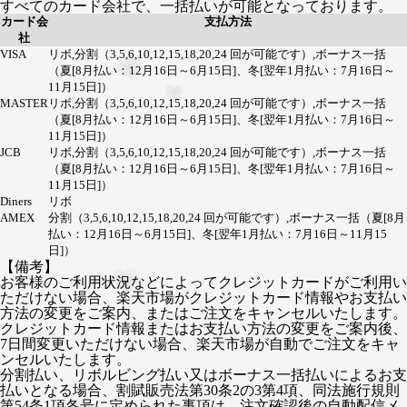
すべてのカード会社で、一括払いが可能となっております。
カード会
支払方法
社
VISA
リボ,分割（3,5,6,10,12,15,18,20,24 回が可能です）,ボーナス一括
（夏[8月払い：12月16日～6月15日]、冬[翌年1月払い：7月16日～
11月15日]）
MASTER
リボ,分割（3,5,6,10,12,15,18,20,24 回が可能です）,ボーナス一括
（夏[8月払い：12月16日～6月15日]、冬[翌年1月払い：7月16日～
11月15日]）
JCB
リボ,分割（3,5,6,10,12,15,18,20,24 回が可能です）,ボーナス一括
（夏[8月払い：12月16日～6月15日]、冬[翌年1月払い：7月16日～
11月15日]）
Diners
リボ
AMEX
分割（3,5,6,10,12,15,18,20,24 回が可能です）,ボーナス一括（夏[8月
払い：12月16日～6月15日]、冬[翌年1月払い：7月16日～11月15
日]）
【備考】
お客様のご利用状況などによってクレジットカードがご利用い
ただけない場合、楽天市場がクレジットカード情報やお支払い
方法の変更をご案内、またはご注文をキャンセルいたします。
クレジットカード情報またはお支払い方法の変更をご案内後、
7日間変更いただけない場合、楽天市場が自動でご注文をキャ
ンセルいたします。
分割払い、リボルビング払い又はボーナス一括払いによるお支
払いとなる場合、割賦販売法第30条2の3第4項、同法施行規則
第54条1項各号に定められた事項は、注文確認後の自動配信メ