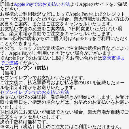
詳細は
Apple Payでのお支払い方法
よりAppleのサイトをご確認
ください。
お客様のご利用状況などによってApple Payおよびクレジット
カードがご利用いただけない場合、楽天市場がお支払い方法の
変更をご案内、またはご注文をキャンセルいたします。
お支払い方法の変更をご案内後、7日間変更いただけない場
合、楽天市場が自動でご注文をキャンセルいたします。
iPhone以外の端末からのご購入時はApple Payをご利用いただく
ことができません。
その他、ショップの設定状況やご注文時の選択内容などによっ
て、Apple Payがご利用いただけない場合がございます。
※Apple Payでのお支払いに関するお問い合わせは
楽天市場ま
でご連絡
ください。
セブンイレブン（前払）
【備考】
セブンイレブンでお支払いいただけます。
ご注文後に、払込票番号および払込票のURLを記載したメー
ルを楽天市場からお送りいたします。
セブンイレブンでのお支払い方法
お支払い状況の確認後、発送手続きが開始いたします。お受け
取り希望日をご指定の場合などは、お早めのお支払いをお願い
いたします。
14日以内にお支払いが確認できない場合、楽天市場が自動でご
注文をキャンセルいたします。
決済手数料は無料です。
※30万円（税込）以上のご注文にはご利用いただけません。