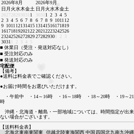
2026年8月
2026年9月
日
月
火
水
木
金
土
日
月
火
水
木
金
土
26
27
28
29
30
31
1
30
31
1
2
3
4
5
2
3
4
5
6
7
8
6
7
8
9
10
11
12
9
10
11
12
13
14
15
13
14
15
16
17
18
19
16
17
18
19
20
21
22
20
21
22
23
24
25
26
23
24
25
26
27
28
29
27
28
29
30
1
2
3
30
31
1
2
3
4
5
■
休業日（受注・発送対応なし）
■
受注対応のみ
■
発送対応のみ
宅配便
【備考】
●送料は料金表でご確認ください。
●お届け時間をお選びいただけます。
・午前中 ・14～16時 ・16～18時 ・18～20時 ・19～21
時
沖縄・北海道・離島・一部地域については、時間指定が出来
ない場合がございます。
【送料料金表】
北海
北東
南東
関東
信越
北陸
東海
関西
中国
四国
北九
南九
沖縄