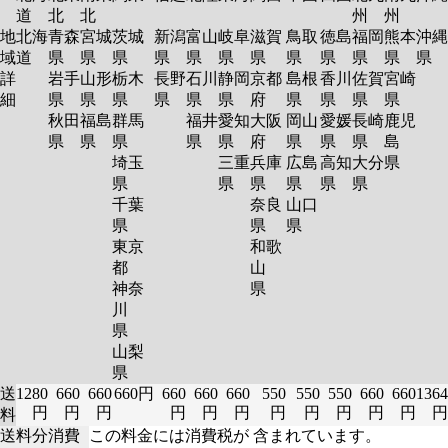
道
北
北
州
州
地
北海
青森
宮城
茨城
新潟
富山
岐阜
滋賀
鳥取
徳島
福岡
熊本
沖縄
域
道
県
県
県
県
県
県
県
県
県
県
県
県
詳
岩手
山形
栃木
長野
石川
静岡
京都
島根
香川
佐賀
宮崎
細
県
県
県
県
県
県
府
県
県
県
県
秋田
福島
群馬
福井
愛知
大阪
岡山
愛媛
長崎
鹿児
県
県
県
県
県
府
県
県
県
島
埼玉
三重
兵庫
広島
高知
大分
県
県
県
県
県
県
県
千葉
奈良
山口
県
県
県
東京
和歌
都
山
神奈
県
川
県
山梨
県
送
1280
660
660
660円
660
660
660
550
550
550
660
660
1364
円
円
円
円
円
円
円
円
円
円
円
円
料
送料分消費
この料金には消費税が 含まれています。