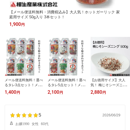
【メール便送料無料・消費税込み】大人気！ホットガーリック 家
庭用サイズ 50g入り 3本セット！
1,900
円
メール便送料無料！選べ
メール便送料無料！選べ
【お徳用サイズ】大人
るタレ3点セット！メー
るタレ5点セット！メー
気！ 梅じそシーズニング
ル便送料・消費税込みで
ル便送料・消費税込みで
500g入り
1,400
2,100
2,880
円
円
円
1,400円！※日時指定の
2,100円！ ※日時指定の
場合は通常の宅急便とな
場合は通常の宅急便とな
り、全国一律500円頂き
り、全国一律500円頂き
ます。また、代引きの場
ます。また、代引きの場
合は送料＋代引き手数料
5
合は送料＋代引き手数料
2026/06/29
が掛かります
が掛かります
お嬢1990
女性
60代