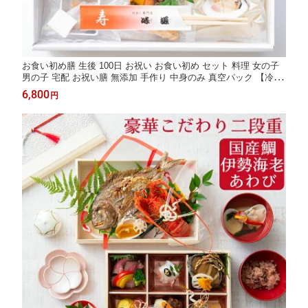
お食い初め膳 生後 100日 お祝い お食い初め セット 料理 女の子
男の子 宅配 お祝い膳 無添加 手作り 中身のみ 真空パック 【冷
蔵】 のし紙 鯛 海老 赤飯 歯固め石付き 蛤のお吸い物 飾り お膳
6,800
円
自宅 おくいぞめ 大阪味源