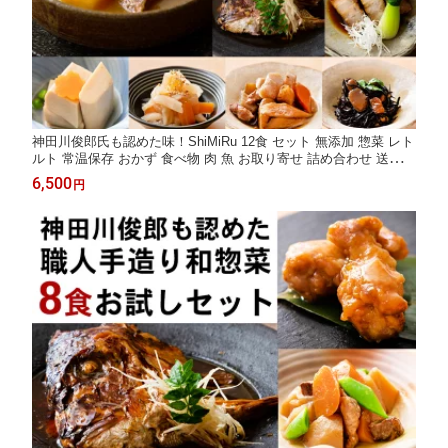
神田川俊郎氏も認めた味！ShiMiRu 12食 セット 無添加 惣菜 レト
ルト 常温保存 おかず 食べ物 肉 魚 お取り寄せ 詰め合わせ 送料無
料 高級 食品 和食 煮物 料理 個食 角煮 肉じゃが 無添加食品 オー
6,500
円
ドブル おつまみ 大阪味源