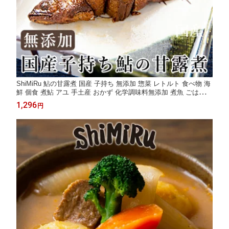
ShiMiRu 鮎の甘露煮 国産 子持ち 無添加 惣菜 レトルト 食べ物 海
鮮 個食 煮鮎 アユ 手土産 おかず 化学調味料無添加 煮魚 ごはん
和食 お取り寄せ グルメ おつまみ 高級 常温 レンチン 仕出し 宅配
1,296
円
温めるだけ 大阪 味源