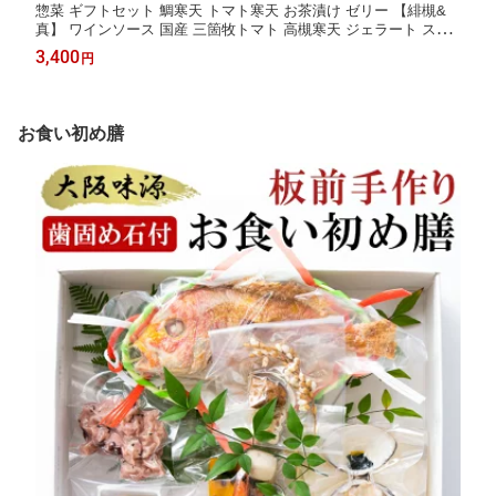
惣菜 ギフトセット 鯛寒天 トマト寒天 お茶漬け ゼリー 【緋槻&
真】 ワインソース 国産 三箇牧トマト 高槻寒天 ジェラート スイ
ーツ ギフト 食べ物 デザート 化粧箱入り 内祝い 贈り物 お祝い 大
3,400
円
阪 グルメ お取り寄せ
お食い初め膳