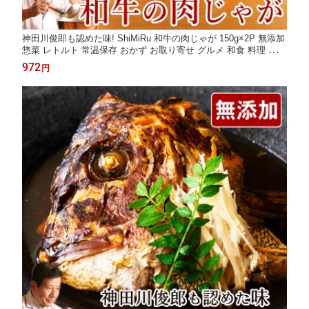
神田川俊郎も認めた味! ShiMiRu 和牛の肉じゃが 150g×2P 無添加
惣菜 レトルト 常温保存 おかず お取り寄せ グルメ 和食 料理 手土
産 おつまみ 化学調味料無添加 食品 料理 食べ物 一人暮らし 個食
972
円
大阪味源