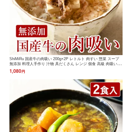
ShiMiRu 国産牛の肉吸い 200g×2P レトルト 肉すい 惣菜 スープ
無添加 料理人手作り 汁物 具だくさん レンジ 個食 高級 肉吸い レ
ンチン お吸い物 個食 宅配 大阪名物 和食 年配 食品 食べ物 常温
1,080
円
保存 大阪味源