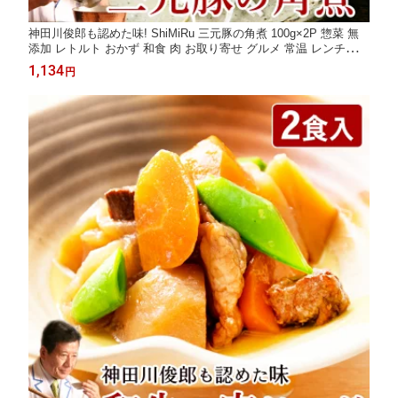
神田川俊郎も認めた味! ShiMiRu 三元豚の角煮 100g×2P 惣菜 無
添加 レトルト おかず 和食 肉 お取り寄せ グルメ 常温 レンチン
高級 豚肉 煮物 おつまみ 手土産 化学調味料無添加 ごはん 食べ物
1,134
円
個食 大阪味源