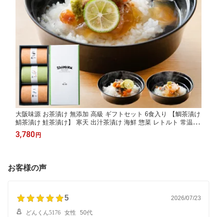
大阪味源 お茶漬け 無添加 高級 ギフトセット 6食入り 【鯛茶漬け
鯖茶漬け 鮭茶漬け】 寒天 出汁茶漬け 海鮮 惣菜 レトルト 常温保
存 お茶漬けセット ギフト お吸い物 冷や汁 スープ お茶づけ 個食
3,780
円
個包装 挨拶 手土産 送料無料
お客様の声
5
2026/07/23
どんくん5176
女性
50代