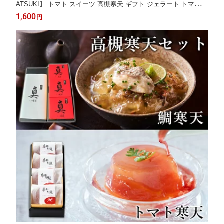
ATSUKI】 トマト スイーツ 高槻寒天 ギフト ジェラート トマトゼ
リー お菓子 おやつ お供え物 食べ物 デザート 年配 大人 お取り寄
1,600
円
せ ご当地グルメ 大阪