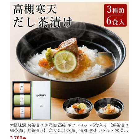
大阪味源 お茶漬け 無添加 高級 ギフトセット 6食入り 【鯛茶漬け
鯖茶漬け 鮭茶漬け】 寒天 出汁茶漬け 海鮮 惣菜 レトルト 常温保
存 お茶漬けセット ギフト お吸い物 冷や汁 スープ お茶づけ 個食
3,780
円