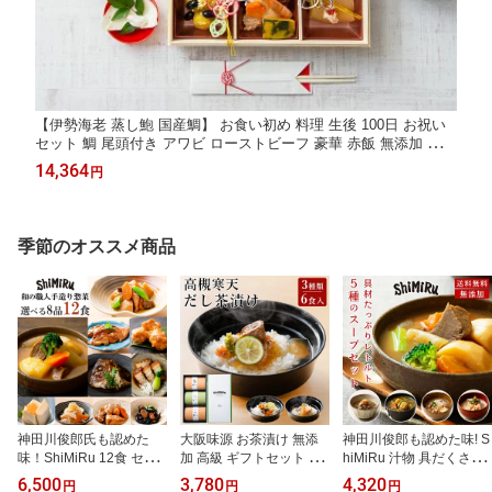
【伊勢海老 蒸し鮑 国産鯛】 お食い初め 料理 生後 100日 お祝い
セット 鯛 尾頭付き アワビ ローストビーフ 豪華 赤飯 無添加 手作
り ハマグリ お吸い物 祝箸 歯固め石 食器 栗きんとん 数の子 女の
14,364
円
子 男の子 宅配 お祝い膳 のし紙 飾り おくいぞめ 自宅 重箱
季節のオススメ商品
神田川俊郎氏も認めた
大阪味源 お茶漬け 無添
神田川俊郎も認めた味! S
味！ShiMiRu 12食 セッ
加 高級 ギフトセット 6食
hiMiRu 汁物 具だくさん
ト 無添加 惣菜 レトルト
入り 【鯛茶漬け 鯖茶漬
無添加 スープ レトルト 5
6,500
3,780
4,320
円
円
円