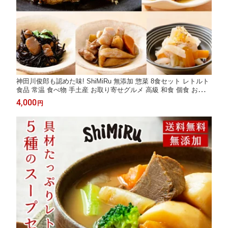
神田川俊郎も認めた味! ShiMiRu 無添加 惣菜 8食セット レトルト
食品 常温 食べ物 手土産 お取り寄せグルメ 高級 和食 個食 おかず
おつまみ 宅配 食べ物 送料無料 煮物 レンジ 無添加食品 肉じゃが
4,000
円
大阪味源