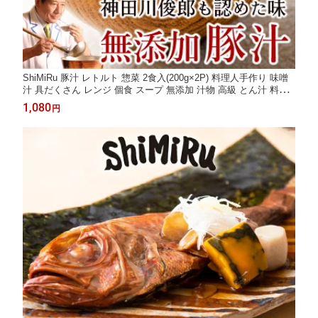
ShiMiRu 豚汁 レトルト 惣菜 2食入(200g×2P) 料理人手作り 味噌
汁 具だくさん レンジ 個食 スープ 無添加 汁物 高級 とん汁 料理
手土産 レンチン 個食 宅配 豪華 ごちそう 和食 年配 食べ物 常温
1,080
円
保存