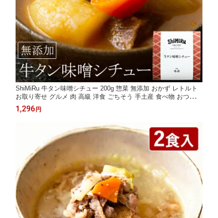
ShiMiRu 牛タン味噌シチュー 200g 惣菜 無添加 おかず レトルト
お取り寄せ グルメ 肉 高級 洋食 ごちそう 手土産 食べ物 おつまみ
温めるだけ 宅配 和風 常温 レンジ 化学調味料無添加 子供 安心 職
1,296
円
人手作り 宅食 味源