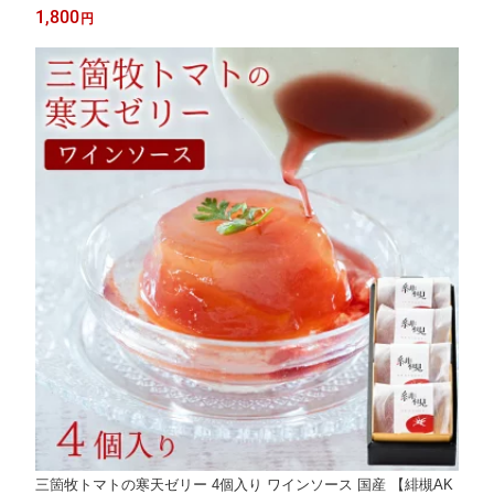
り寄せグルメ 味源 調理 簡単 個食 香典返し お供え物 内祝い
1,800
円
三箇牧トマトの寒天ゼリー 4個入り ワインソース 国産 【緋槻AK