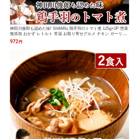
神田川俊郎も認めた味! ShiMiRu 鶏手羽のトマト煮 125g×2P 惣菜
無添加 おかず レトルト 常温 お取り寄せグルメ チキン ガーリッ
ク煮 おつまみ 肉 個食 ご飯のお供 高級 和食 子供 安心 ごはん レ
972
円
ンチン 温めるだけ ごちそう 味源