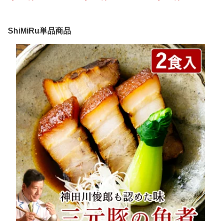
常温保存 おかず 食べ物
け 鮭茶漬け】 寒天 出汁
点セット 惣菜 常温保存
肉 魚 お取り寄せ 詰め合
茶漬け 海鮮 惣菜 レトル
お吸い物 詰め合わせ 食
わせ 送料無料 高級 食品
ト 常温保存 お茶漬けセ
べ物 粕汁 豚汁 肉吸い お
和食 煮物 料理 個食 角煮
ット ギフト お吸い物 冷
取り寄せ グルメ スープ
ShiMiRu単品商品
肉じゃが 無添加食品 オ
や汁 スープ お茶づけ 個
カレー かす汁 とん汁 肉
ードブル おつまみ 大阪
食 個包装 挨拶 手土産 送
すい セット 食品
味源
料無料