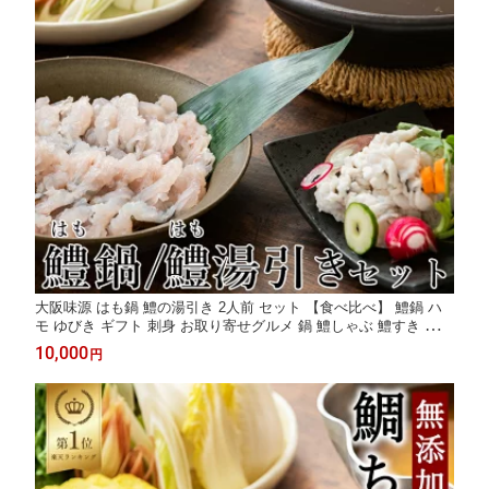
大阪味源 はも鍋 鱧の湯引き 2人前 セット 【食べ比べ】 鱧鍋 ハ
モ ゆびき ギフト 刺身 お取り寄せグルメ 鍋 鱧しゃぶ 鱧すき 無添
加 贈り物 海鮮 食べ物 高級 贈答用 熨斗 真空パック 宅配
10,000
円