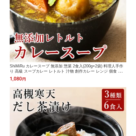
ShiMiRu カレースープ 無添加 惣菜 2食入(200g×2袋) 料理人手作
り 高級 スープカレー レトルト 汁物 創作カレー レンジ 個食 和風
カレー レンチン 宅配 創作料理 仕送り 手土産 食品 食べ物 常温保
1,080
円
存 大阪味源