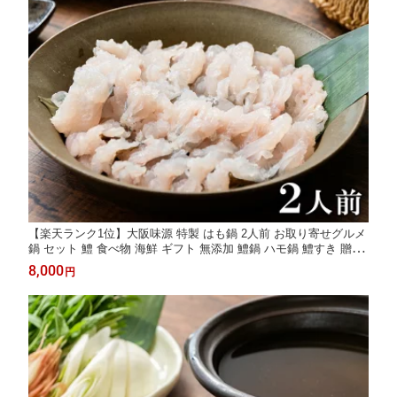
【楽天ランク1位】大阪味源 特製 はも鍋 2人前 お取り寄せグルメ
鍋 セット 鱧 食べ物 海鮮 ギフト 無添加 鱧鍋 ハモ鍋 鱧すき 贈答
用 のし紙 鱧しゃぶ 高級 和食 真空パック 宅配
8,000
円