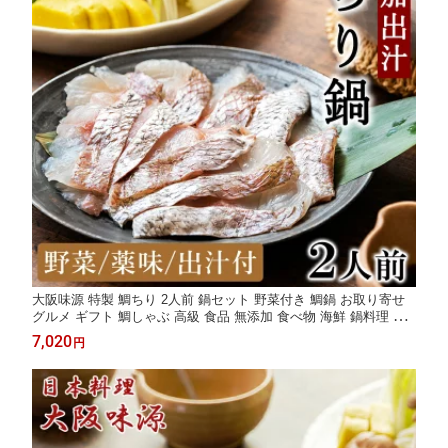
大阪味源 特製 鯛ちり 2人前 鍋セット 野菜付き 鯛鍋 お取り寄せ
グルメ ギフト 鯛しゃぶ 高級 食品 無添加 食べ物 海鮮 鍋料理 手
土産 お祝い 宅配 真空パック 和食 プレゼント 料亭 食事 送料無料
7,020
円