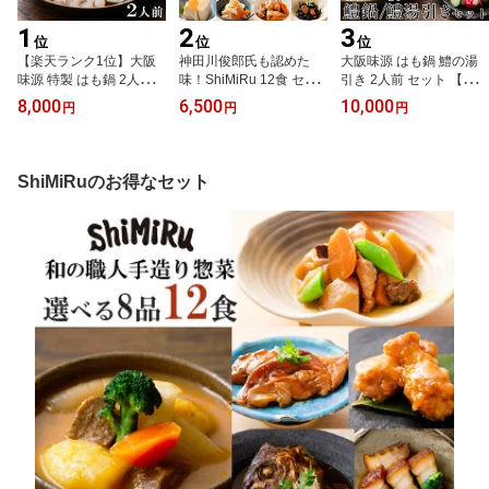
1
2
3
位
位
位
【楽天ランク1位】大阪
神田川俊郎氏も認めた
大阪味源 はも鍋 鱧の湯
味源 特製 はも鍋 2人前
味！ShiMiRu 12食 セッ
引き 2人前 セット 【食べ
お取り寄せグルメ 鍋 セ
ト 無添加 惣菜 レトルト
比べ】 鱧鍋 ハモ ゆびき
8,000
6,500
10,000
円
円
円
ット 鱧 食べ物 海鮮 ギフ
常温保存 おかず 食べ物
ギフト 刺身 お取り寄せ
ト 無添加 鱧鍋 ハモ鍋 鱧
肉 魚 お取り寄せ 詰め合
グルメ 鍋 鱧しゃぶ 鱧す
すき 贈答用 のし紙 鱧し
わせ 送料無料 高級 食品
き 無添加 贈り物 海鮮 食
ゃぶ 高級 和食 真空パッ
和食 煮物 料理 個食 角煮
べ物 高級 贈答用 熨斗 真
ShiMiRuのお得なセット
ク 宅配
肉じゃが 無添加食品 オ
空パック 宅配
ードブル おつまみ 大阪
味源