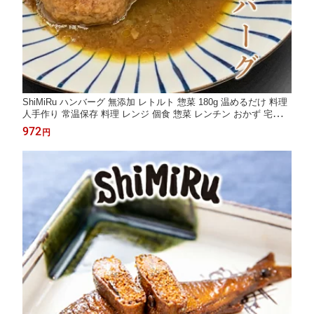
ShiMiRu ハンバーグ 無添加 レトルト 惣菜 180g 温めるだけ 料理
人手作り 常温保存 料理 レンジ 個食 惣菜 レンチン おかず 宅配
創作料理 一人暮らし 肉 食品 手土産 大阪味源
972
円