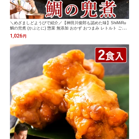
＼めざましどようびで紹介／【神田川俊郎も認めた味】ShiMiRu
鯛の兜煮 (かぶとに) 惣菜 無添加 おかず おつまみ レトルト ごは
ん あら煮 和食 お取り寄せ グルメ 国産 特大 煮魚 海鮮 高級 常温
1,026
円
レンチン 個食 一人前 味源