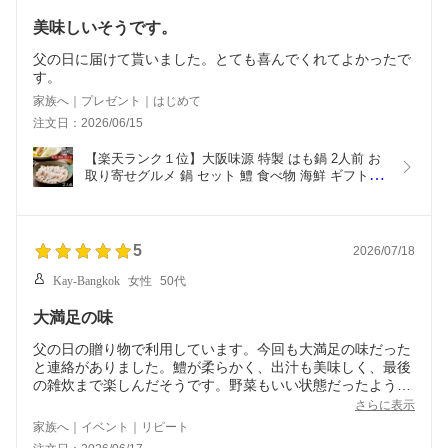
美味しいそうです。
父の日に届けて貰いました。とても喜んでくれてよかったで
す。
家族へ｜プレゼント｜はじめて
注文日：2026/06/15
【楽天ランク１位】大阪味源 特製 はも鍋 2人前 お
取り寄せグルメ 鍋 セット 鱧 食べ物 海鮮 ギフト 無
添加 鱧鍋 ハモ鍋 鱧すき 贈答用 のし紙 鱧しゃぶ 高
級 和食 真空パック 宅配
5
2026/07/18
Kay-Bangkok
女性
50代
大満足の味
父の日の贈り物で利用しています。今回も大満足の味だった
と連絡がありました。鱧が柔らかく、出汁も美味しく、最後
の雑炊まで楽しんだそうです。野菜もいい状態だったようで
す。
さらに表示
一時、販売していない時期があり、残念に思っていました
家族へ｜イベント｜リピート
が、また再開したようで嬉しいです。