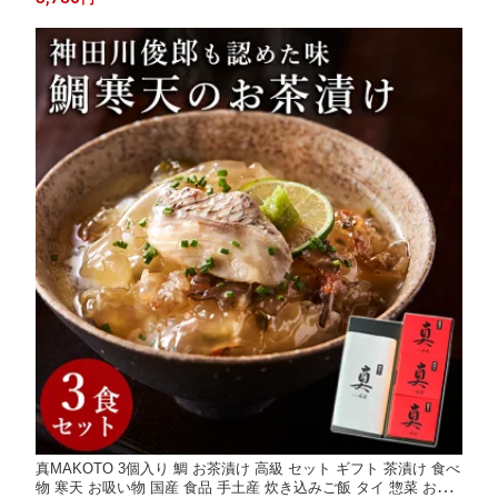
個包装 挨拶 手土産 送料無料
真MAKOTO 3個入り 鯛 お茶漬け 高級 セット ギフト 茶漬け 食べ
物 寒天 お吸い物 国産 食品 手土産 炊き込みご飯 タイ 惣菜 お取