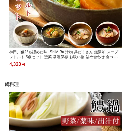
神田川俊郎も認めた味! ShiMiRu 汁物 具だくさん 無添加 スープ
レトルト 5点セット 惣菜 常温保存 お吸い物 詰め合わせ 食べ物
粕汁 豚汁 肉吸い お取り寄せ グルメ スープカレー かす汁 とん汁
4,320
円
肉すい セット 食品
鍋料理