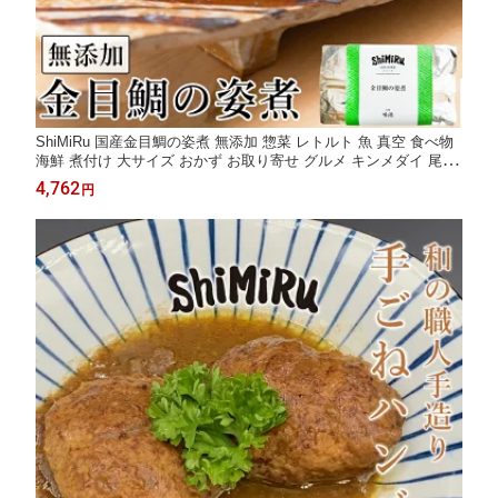
ShiMiRu 国産金目鯛の姿煮 無添加 惣菜 レトルト 魚 真空 食べ物
海鮮 煮付け 大サイズ おかず お取り寄せ グルメ キンメダイ 尾頭
付き ギフト 和食 高級 料理 常温 レンジ 味源 煮魚 手土産 お祝い
4,762
円
贈り物 仕出し 送料無料 大阪味源