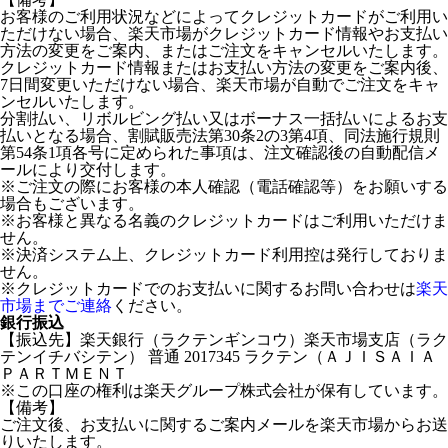
お客様のご利用状況などによってクレジットカードがご利用い
ただけない場合、楽天市場がクレジットカード情報やお支払い
方法の変更をご案内、またはご注文をキャンセルいたします。
クレジットカード情報またはお支払い方法の変更をご案内後、
7日間変更いただけない場合、楽天市場が自動でご注文をキャ
ンセルいたします。
分割払い、リボルビング払い又はボーナス一括払いによるお支
払いとなる場合、割賦販売法第30条2の3第4項、同法施行規則
第54条1項各号に定められた事項は、注文確認後の自動配信メ
ールにより交付します。
※ご注文の際にお客様の本人確認（電話確認等）をお願いする
場合もございます。
※お客様と異なる名義のクレジットカードはご利用いただけま
せん。
※決済システム上、クレジットカード利用控は発行しておりま
せん。
※クレジットカードでのお支払いに関するお問い合わせは
楽天
市場までご連絡
ください。
銀行振込
【振込先】楽天銀行（ラクテンギンコウ）楽天市場支店（ラク
テンイチバシテン） 普通 2017345 ラクテン（ＡＪＩＳＡＩＡ
ＰＡＲＴＭＥＮＴ
※この口座の権利は楽天グループ株式会社が保有しています。
【備考】
ご注文後、お支払いに関するご案内メールを楽天市場からお送
りいたします。