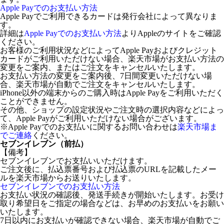
Apple Payでのお支払い方法
Apple Payでご利用できるカードは発行会社によって異なりま
す。
詳細は
Apple Payでのお支払い方法
よりAppleのサイトをご確認
ください。
お客様のご利用状況などによってApple Payおよびクレジット
カードがご利用いただけない場合、楽天市場がお支払い方法の
変更をご案内、またはご注文をキャンセルいたします。
お支払い方法の変更をご案内後、7日間変更いただけない場
合、楽天市場が自動でご注文をキャンセルいたします。
iPhone以外の端末からのご購入時はApple Payをご利用いただく
ことができません。
その他、ショップの設定状況やご注文時の選択内容などによっ
て、Apple Payがご利用いただけない場合がございます。
※Apple Payでのお支払いに関するお問い合わせは
楽天市場ま
でご連絡
ください。
セブンイレブン（前払）
【備考】
セブンイレブンでお支払いいただけます。
ご注文後に、払込票番号および払込票のURLを記載したメー
ルを楽天市場からお送りいたします。
セブンイレブンでのお支払い方法
お支払い状況の確認後、発送手続きが開始いたします。お受け
取り希望日をご指定の場合などは、お早めのお支払いをお願い
いたします。
7日以内にお支払いが確認できない場合、楽天市場が自動でご