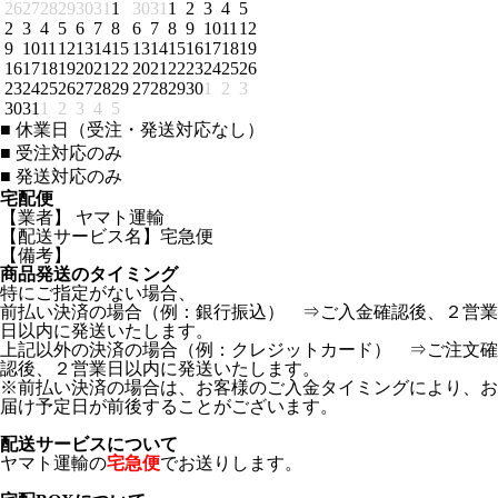
26
27
28
29
30
31
1
30
31
1
2
3
4
5
2
3
4
5
6
7
8
6
7
8
9
10
11
12
9
10
11
12
13
14
15
13
14
15
16
17
18
19
16
17
18
19
20
21
22
20
21
22
23
24
25
26
23
24
25
26
27
28
29
27
28
29
30
1
2
3
30
31
1
2
3
4
5
■
休業日（受注・発送対応なし）
■
受注対応のみ
■
発送対応のみ
宅配便
【業者】 ヤマト運輸
【配送サービス名】宅急便
【備考】
商品発送のタイミング
特にご指定がない場合、
前払い決済の場合（例：銀行振込） ⇒ご入金確認後、２営業
日以内に発送いたします。
上記以外の決済の場合（例：クレジットカード） ⇒ご注文確
認後、２営業日以内に発送いたします。
※前払い決済の場合は、お客様のご入金タイミングにより、お
届け予定日が前後することがございます。
配送サービスについて
ヤマト運輸の
宅急便
でお送りします。