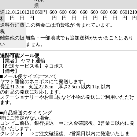
県
送
1210
1210
1210
660円
660
660
660
660
660
660
660
660
1210
円
円
円
円
円
円
円
円
円
円
円
円
料
送料分消費
この料金には消費税が 含まれています。
税
離島他の扱
離島・一部地域でも追加送料がかかることはあり
い
ません。
追跡可能メール便
【業者】 ヤマト運輸
【配送サービス名】ネコポス
【備考】
■メール便サイズについて
ヤマト運輸のネコポスにて発送します。
長辺31.2cm 短辺22.8cm 厚さ2.5cm 以内 1kg 以内
の商品の発送に対応します。
ステーショナリーやお皿1枚など小物の発送にご利用いただけ
ます。
■商品発送のタイミング
特にご指定がない場合、
コンビニ前払、銀行振込 ⇒ご入金確認後、2営業日以内に発
送いたします。
クレジット ⇒ご注文確認後、2営業日以内に発送いたしま