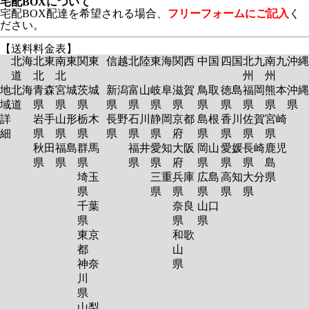
宅配BOXについて
宅配BOX配達を希望される場合、
フリーフォームにご記入
く
ださい。
【送料料金表】
北海
北東
南東
関東
信越
北陸
東海
関西
中国
四国
北九
南九
沖縄
道
北
北
州
州
地
北海
青森
宮城
茨城
新潟
富山
岐阜
滋賀
鳥取
徳島
福岡
熊本
沖縄
域
道
県
県
県
県
県
県
県
県
県
県
県
県
詳
岩手
山形
栃木
長野
石川
静岡
京都
島根
香川
佐賀
宮崎
細
県
県
県
県
県
県
府
県
県
県
県
秋田
福島
群馬
福井
愛知
大阪
岡山
愛媛
長崎
鹿児
県
県
県
県
県
府
県
県
県
島
埼玉
三重
兵庫
広島
高知
大分
県
県
県
県
県
県
県
千葉
奈良
山口
県
県
県
東京
和歌
都
山
神奈
県
川
県
山梨