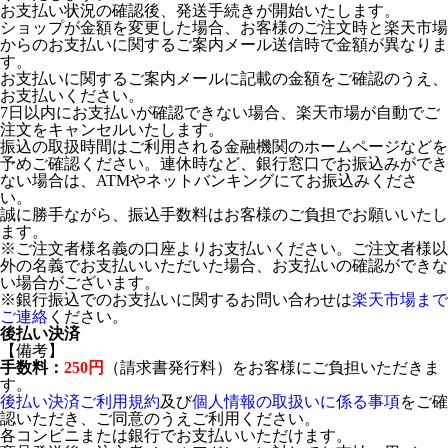
お支払い状況の確認後、発送手続きが開始いたします。
ショップが金額を変更した場合、お客様のご注文時と楽天市場
からのお支払いに関するご案内メール送信時で金額が異なりま
す。
お支払いに関するご案内メールに記載の金額をご確認のうえ、
お支払いください。
7日以内にお支払いが確認できない場合、楽天市場が自動でご
注文をキャンセルいたします。
振込の取扱時間はご利用される金融機関のホームページなどを
予めご確認ください。連休時など、銀行窓口でお振込みができ
ない場合は、ATMやネットバンキングにてお振込みくださ
い。
誠に勝手ながら、振込手数料はお客様のご負担でお願いいたし
ます。
※ご注文者様名義の口座よりお支払いください。ご注文者様以
外の名義でお支払いいただいた場合、お支払いの確認ができな
い場合がございます。
※銀行振込でのお支払いに関するお問い合わせは
楽天市場まで
ご連絡
ください。
後払い決済
【備考】
手数料：
250円
（請求書発行料）をお客様にご負担いただきま
す。
後払い決済ご利用規約
及び
個人情報の取扱いに係る事項
をご確
認いただき、ご同意のうえご利用ください。
各コンビニまたは銀行でお支払いいただけます。