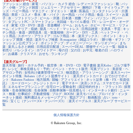
【楽天市場のサービス】
ファッション 総合
|
家電・パソコン・カメラ 総合
|
レディースファッション
|
靴
|
バッ
グ・小物・ブランド雑貨
|
ジュエリー・アクセサリー
|
腕時計
|
下着・ナイトウェア
|
キ
ッズ・ベビー用品・マタニティ
|
ダイエット・健康
|
医薬品・コンタクトレンズ・介護
用品
|
美容・コスメ・香水
|
車・バイク
|
カー用品・バイク用品
|
食品
|
スイーツ・お菓
子
|
水・ソフトドリンク
|
ビール・洋酒
|
日本酒・焼酎
|
ワイン
|
パソコン・PCパー
ツ
|
タブレットPC・スマートフォン
|
光回線・モバイル通信
|
TV・レコーダー・オーデ
ィオ
|
家電
|
CD・DVD
|
楽器・音楽機材
|
ゲーム
|
おもちゃ
|
ホビー
|
サービス・リフォ
ーム
|
インテリア・収納
|
寝具・ベッド・マットレス
|
日用品雑貨・文房具・手芸
|
キッ
チン用品・食器・調理器具
|
花・観葉植物
|
ガーデン・DIY・工具
|
ペットフード ・ ペ
ット用品
|
スポーツ・アウトドア
|
ゴルフ用品
|
本
（
楽天ブックス
） |
ポイント
|
ネット
ショップ 開業・開店
|
楽天ウェブ検索
|
R-magazine（雑誌コラボ）
|
贈り物・ギフト
|
フ
ァッション公式ブランド
|
ポイントアップ
|
ディズニーゾーン
|
サンリオゾーン
|
まち
楽
|
楽天ふるさと納税
|
日用品翌日配達
|
スーパーDEAL
|
開催中イベント一覧
|
福袋＆
初売り
|
バレンタイン
|
ホワイトデー
|
母の日
|
父の日
|
お中元
|
敬老の日
|
ハロウィ
ン
|
お歳暮
|
クリスマス
|
おせち
|
ランキング
【楽天グループ】
楽天市場
|
旅行・ホテル予約・航空券
|
本・DVD・CD
|
電子書籍 楽天Kobo
|
ゴルフ場予
約
|
レシピ
|
車検見積もり・予約
|
イベント・チケット販売
|
写真プリント
|
美容室・ヘ
アサロン予約
|
女性向け健康管理サービス
|
物流委託・アウトソーシング
|
楽天スーパー
ポイント特集
|
Rebates（ポイント提携サイト）
|
楽天ポイントカード
|
おでかけでポイ
ント
|
Rakuten Fashion
|
地方競馬
|
競輪
|
アフィリエイト
|
ネット証券（株・FX・投資信
託）
|
カードローン
|
クレジットカード
|
電子マネー
|
決済システム
|
スマホでカード決
済
|
エネルギープランニング
|
住宅ローン変動金利（固定特約付き）・フラット35
|
損害
保険・生命保険比較
|
生命保険
|
自動車保険一括見積もり
|
インターネット銀行
|
ニュー
ス・検索
|
仕事紹介
|
不動産情報
|
ブログ
|
ROOM
|
楽天モバイル
|
プロバイダ・インタ
ーネット接続
|
無料通話＆メッセージアプリ
|
電話アプリ
|
動画配信
|
占い
|
toto・
BIG
|
宝くじ（ナンバーズ4・ナンバーズ3）
|
楽天イーグルス
|
楽天グループ サービス一
覧
個人情報保護方針
© Rakuten Group, Inc.