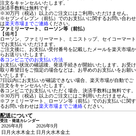
注文をキャンセルいたします。
決済手数料は無料です。
※30万円（税込）以上のご注文にはご利用いただけません。
※セブンイレブン（前払）でのお支払いに関するお問い合わせ
は
楽天市場までご連絡
ください。
ファミリーマート、ローソン等（前払）
【備考】
ローソン、ファミリーマート、ミニストップ、セイコーマート
でお支払いいただけます。
ご注文後に、お支払い受付番号を記載したメールを楽天市場か
らお送りいたします。
各コンビニでのお支払い方法
お支払い状況の確認後、発送手続きが開始いたします。お受け
取り希望日をご指定の場合などは、お早めのお支払いをお願い
いたします。
7日以内にお支払いが確認できない場合、楽天市場が自動でご
注文をキャンセルいたします。
各コンビニでお支払いいただく場合、決済手数料は無料です。
※30万円（税込）以上のご注文にはご利用いただけません。
※ファミリーマート、ローソン等（前払）でのお支払いに関す
るお問い合わせは
楽天市場までご連絡
ください。
配送について
受注・発送カレンダー
2026年8月
2026年9月
日
月
火
水
木
金
土
日
月
火
水
木
金
土