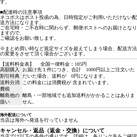
す。
■配達時の注意事項
ネコポスはポスト投函の為、日時指定がご利用いただけない配
送方法になります。
ご在宅時・ご不在時に関わらず、郵便ポストへのお届けとなり
ますので、
ご確認をお願い致します。
※まとめ買い時など規定サイズを超えてしまう場合、配送方法
の変更をさせて頂く場合がございます。
【送料料金表】
全国一律料金：185円
高額購入
お届け先１件につき、合計 1000円以上ご注文いた
割引特典
だいた場合、送料が 0円になります。
送料分消
この料金には消費税が 含まれています。
費税
離島他の
離島・一部地域でも追加送料がかかることはありま
扱い
せん。
海外配送について
当店は海外へ発送を行っていません
キャンセル・返品（返金・交換）について
当店では以下の条件の通りです。詳細は、各リンク先をご確認