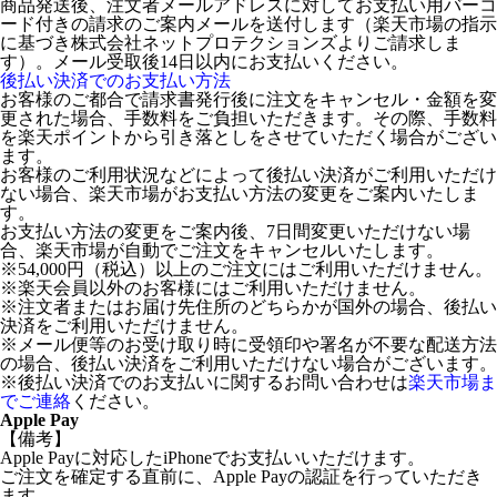
商品発送後、注文者メールアドレスに対してお支払い用バーコ
ード付きの請求のご案内メールを送付します（楽天市場の指示
に基づき株式会社ネットプロテクションズよりご請求しま
す）。メール受取後14日以内にお支払いください。
後払い決済でのお支払い方法
お客様のご都合で請求書発行後に注文をキャンセル・金額を変
更された場合、手数料をご負担いただきます。その際、手数料
を楽天ポイントから引き落としをさせていただく場合がござい
ます。
お客様のご利用状況などによって後払い決済がご利用いただけ
ない場合、楽天市場がお支払い方法の変更をご案内いたしま
す。
お支払い方法の変更をご案内後、7日間変更いただけない場
合、楽天市場が自動でご注文をキャンセルいたします。
※54,000円（税込）以上のご注文にはご利用いただけません。
※楽天会員以外のお客様にはご利用いただけません。
※注文者またはお届け先住所のどちらかが国外の場合、後払い
決済をご利用いただけません。
※メール便等のお受け取り時に受領印や署名が不要な配送方法
の場合、後払い決済をご利用いただけない場合がございます。
※後払い決済でのお支払いに関するお問い合わせは
楽天市場ま
でご連絡
ください。
Apple Pay
【備考】
Apple Payに対応したiPhoneでお支払いいただけます。
ご注文を確定する直前に、Apple Payの認証を行っていただき
ます。