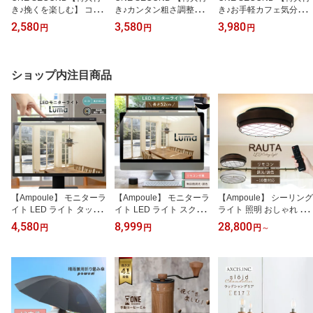
き♪挽くを楽しむ】 コー
き♪カンタン粗さ調整】
き♪お手軽カフェ気分】
ヒーミル 手動 手挽き 手
コーヒーミル 電動 39段
コーヒーミル 電動 39段
2,580
3,580
3,980
円
円
円
動コーヒーミル 41段階
階 臼式 コニカル式 セラ
階 臼式 コニカル式 セラ
臼式 コニカル式 セラミ
ミック刃 コードレス 洗
ミック刃 コードレス 洗
ック刃 ミル 洗える 水洗
える 水洗い アウトドア
える 水洗い アウトドア
い アウトドア コンパク
充電式 コンパクト 自動
充電式 コンパクト 自動
ショップ内注目商品
ト ダイヤル 静音 珈琲 コ
珈琲 コーヒー豆 グライ
珈琲 コーヒー豆 グライ
ーヒー豆 グラインダー
ンダー 粗挽き 細挽き 珈
ンダー 粗挽き 細挽き 粒
粗挽き 細挽き 粒度調整
琲豆 粒度調整 自動停止
度調整 自動停止 木目 電
プレゼント ワンセカンド
電動コーヒーミル ワンセ
動コーヒーミル ワンセカ
カンド
ンド
【Ampoule】 モニターラ
【Ampoule】 モニターラ
【Ampoule】 シーリング
イト LED ライト タッチ
イト LED ライト スクリ
ライト 照明 おしゃれ LE
式 スクリーンバー ディ
ーンバー ディスプレイ
Dシーリングライト アイ
4,580
8,999
28,800
円
円
円
～
スプレイ モニター スク
モニター スクリーン デ
アン リモコン リビング
リーン デスクトップ バ
スクトップ バーライト 5
ダイニング 寝室 カフェ
ーライト 40cm ブラック
2cm ワイド リモコン ブ
レトロヴィンテージ アン
黒 自動調光 調光 調色 無
ラック 黒 自動調光 調光
ティーク モダン シャビ
段階 高演色性 明るい US
調色 無段階 高演色性 明
ーシック 照明器具 天井
B スクエア 1100Lux パソ
るい USB スクエア 1250
照明 インテリア ブラッ
コン Luma ルマ
Lux パソコン 曲面モニタ
ク ホワイト 黒 グレー 10