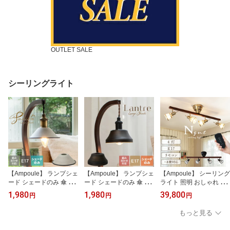
OUTLET SALE
シーリングライト
【Ampoule】 ランプシェ
【Ampoule】 ランプシェ
【Ampoule】 シーリング
ード シェードのみ 傘 照
ード シェードのみ 傘 照
ライト 照明 おしゃれ バ
明 おしゃれ ペンダント
明 おしゃれ ペンダント
ータイプ E17 4灯 ガラス
1,980
1,980
39,800
円
円
円
ライト シーリングライト
ライト シーリングライト
天然木 リモコン リビン
E17 1灯 リビング ダイニ
E17 1灯 リビング ダイニ
グ ダイニング 寝室 レト
もっと見る
ング 寝室 玄関 トイレ ア
ング 寝室 玄関 トイレ 階
ロ モダン アンティーク
ンティーク カフェ ナチ
段 廊下 レトロ アンティ
ヴィンテージ カフェ ナ