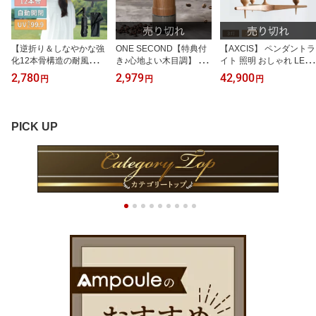
ー対応 Luma ルマ
畳 LED 調光 調色 RAUTA
ラウタ
【逆折り＆しなやかな強
ONE SECOND【特典付
【AXCIS】 ペンダントラ
化12本骨構造の耐風傘・
き♪心地よい木目調】 コ
イト 照明 おしゃれ LED
ワンタッチ瞬間開閉】
ーヒーミル 手動 手挽き
ペンダントライト シャン
2,780
2,979
42,900
円
円
円
【ファスナー付き傘袋で
手動コーヒーミル 41段
デリア 3灯 E17 天然木
収納楽々】 【耐風 耐久
階 臼式 コニカル式 セラ
木製 アッシュ材 ダイニ
耐水 撥水 遮光 遮熱】 自
ミック刃 ミル 洗える 水
ング リビング 寝室 玄関
動開閉 逆折り式 晴雨兼
洗い アウトドア コンパ
トイレ 北欧 ナチュラル
PICK UP
用 折りたたみ傘 傘 日傘
クト ダイヤル 静音 珈琲
モダン 照明器具 天井照
雨傘 おしゃれ UVカット
コーヒー豆 グラインダー
明 間接照明 木目 ウッド
99.9% 大判 大きめ 男女
粗挽き 細挽き プレゼン
LED AXCIS アクシス ス
兼用 ブラック 黒 無地
ト ワンセカンド
ロイド ウッドシャンデリ
ア