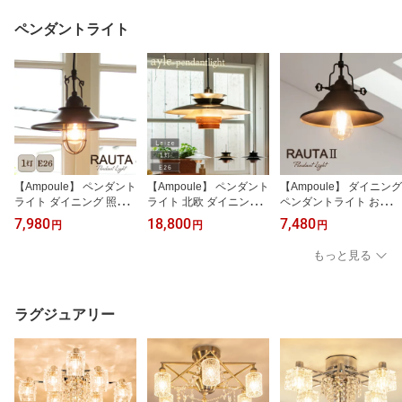
ュラル シャビーシック
ーク ヴィンテージ モダ
チュラル 北欧 天井照明
ヴィンテージ 間接照明
ン 照明器具 間接照明 イ
間接照明 インテリア ブ
ペンダントライト
インテリア グレー Padist
ンテリア ブラウン Lantr
ラック ゴールド 木目 8畳
a パディスタ S
e S ラントレ
LED Nqut ノクト
【Ampoule】 ペンダント
【Ampoule】 ペンダント
【Ampoule】 ダイニング
ライト ダイニング 照明
ライト 北欧 ダイニング
ペンダントライト おしゃ
北欧 LEDペンダントライ
照明 おしゃれ LEDペン
れ LEDペンダントライト
7,980
18,800
7,480
円
円
円
ト 1灯 アイアン 玄関 階
ダントライト 1灯 天然木
1灯 アイアン シャンデリ
段 トイレ カフェ レトロ
スチール 玄関 トイレ 階
ア トイレ 照明 電球 玄関
もっと見る
ヴィンテージ アンティー
段 廊下 カフェ ナチュラ
階段 廊下 カフェ レトロ
ク モダン 照明器具 天井
ル モダン 照明器具 天井
アンティーク ヴィンテー
照明 間接照明 インテリ
照明 インテリア ゴール
ジ 照明器具 天井照明 イ
ア ブラック 黒 LED E26
ド ブラック ホワイト 木
ンテリア ブラック LED
ラグジュアリー
RAUTA ラウタ1P ABK
目 デザイナーズ LED Ayl
RAUTA2 ラウタ2 1P
e エール 1P Lサイズ 照
明