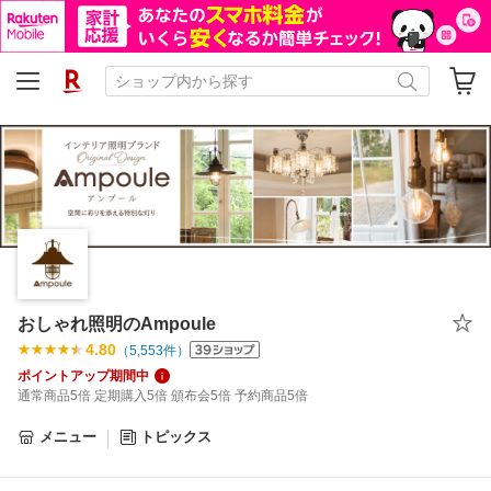
おしゃれ照明のAmpoule
4.80
（
5,553
件）
ポイントアップ期間中
通常商品5倍 定期購入5倍 頒布会5倍 予約商品5倍
メニュー
トピックス