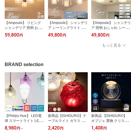
【Ampoule】 リビング
【Ampoule】 シャンデリ
【Ampoule】 シャンデリ
シャンデリア 照明 おし
ア シーリングライト 6灯
ア 照明 おしゃれ シーリ
ゃれ シーリングライト 8
ガラス クリスタル リビ
ングライト 4灯 E17 デザ
59,800
49,800
49,800
円
円
円
灯 ダイニング 寝室 ラグ
ング ダイニング 照明 お
インガラス クリスタルガ
ジュアリー ペンダントラ
しゃれ 玄関 高級 ラグジ
ラス リビング ダイニン
もっと見る
イト エレガント 高級 カ
ュアリー シンプル レト
グ 寝室 ラグジュアリー
フェ 照明器具 天井照明
ロ アンティーク 照明器
モダン シンプル 高級 カ
インテリア 12畳 10畳 明
具 天井照明 インテリア
フェ インテリア ガラス
るい LED E17 アスフォ
アンティークゴールド 簡
クリスタル 照明器具 8畳
BRAND selection
ー社 Laci レイシー シー
単取付 10畳 8畳 六芒星
簡単取付 アスフォー社 L
リング
明るい LED Loie ロイエ6
aci レイシー
C
【Philips Hue】 LED電
新商品【ISHIGURO】テ
新商品 【ISHIGURO】
球 スマートライト LED
ーブルライト ガラス ア
オブジェ 置物 クリスタ
電球 E17 5.5W 40W型 調
ップル リンゴ 果実 かわ
ルボール ガラス クリス
8,980
2,420
1,408
円
～
円
円
光 調色 フルカラー 電球
いい ベッドサイドランプ
タル 3D LED USB ライ