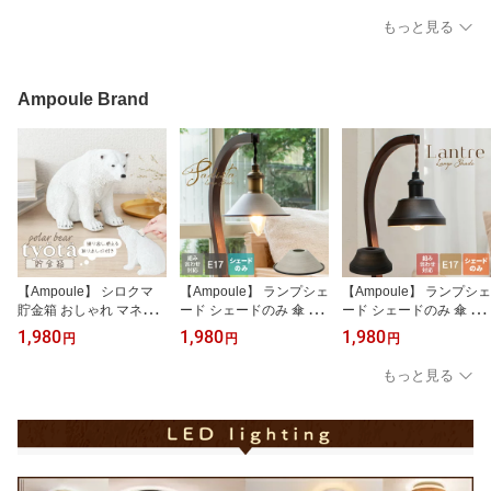
色 白色 スマホ Bluetooth
デスクランプ 電池式 間
ト 光る 照明 卓上 間接照
もっと見る
Wi-Fi 日本正規品 アレク
接照明 ナイトライト LE
明 木製 インテリア クラ
サ対応 おしゃれ エコ 長
Dライト オブジェ レッド
ゲ イルカ ペンギン ウミ
寿命 低発熱 省エネ デザ
クリア ゴールド エレガ
ガメ サメ 宇宙 太陽系 天
イン 照明 ライト Philips
ント ギフト ガラスシフ
体 土星 癒し かわいい 雑
Ampoule Brand
Hue フィリップスヒュー
ァライト
貨 飾り プレゼント ギフ
フルカラー
ト
【Ampoule】 シロクマ
【Ampoule】 ランプシェ
【Ampoule】 ランプシェ
貯金箱 おしゃれ マネー
ード シェードのみ 傘 照
ード シェードのみ 傘 照
バンク オブジェ 置物 リ
明 おしゃれ ペンダント
明 おしゃれ ペンダント
1,980
1,980
1,980
円
円
円
ビング 寝室 玄関 デスク
ライト シーリングライト
ライト シーリングライト
卓上 北欧 ナチュラル し
E17 1灯 リビング ダイニ
E17 1灯 リビング ダイニ
もっと見る
ろくま 雑貨 白熊 ポーラ
ング 寝室 玄関 トイレ ア
ング 寝室 玄関 トイレ 階
ーベア アニマル雑貨 ア
ンティーク カフェ ナチ
段 廊下 レトロ アンティ
ニマル 動物 グッズ イン
ュラル シャビーシック
ーク ヴィンテージ モダ
テリア ホワイト 白 500
ヴィンテージ 間接照明
ン 照明器具 間接照明 イ
円玉 貯金 プレゼント ギ
インテリア グレー Padist
ンテリア ブラウン Lantr
フト tyota チョッタ
a パディスタ S
e S ラントレ