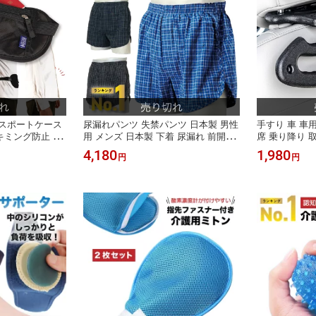
パスポートケース
尿漏れパンツ 失禁パンツ 日本製 男性
手すり 車 車
キミング防止 旅
用 メンズ 日本製 下着 尿漏れ 前開き
席 乗り降り 
策 海外旅行 セ
パンツ 失禁 消臭 トランクス 紳士 軽
ち手 アシスト
4,180
1,980
円
円
ラベルポーチ 薄
失禁 おしゃれ 軽失禁パンツ 無地 大
ー用品 セーフ
ース 海外 パスポ
きいサイズ 尿もれ 吸水パンツ 漏れ
寄り ハンドル
ーチ トラベルウ
男性 ちょい漏れ 尿モレ 綿100% 尿も
者 子供 荷物
腹巻
れパンツ 吸水 80cc 安心パンツ チョ
アシスト ドア
イ漏れ
助 サポート