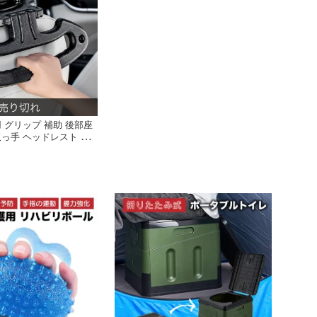
用 グリップ 補助 後部座
取っ手 ヘッドレスト 持
グリップ 安全 介護 カ
ティグリップ 安心 お年
 フック 荷物かけ 高齢
 フック付き 多機能 便利
 自動車 内装パーツ 介