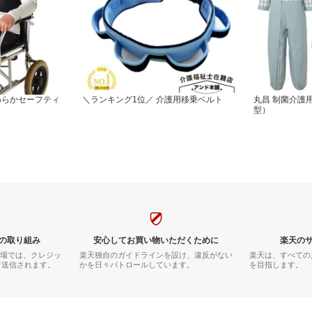
わらかセーフティ
＼ランキング1位／ 介護用移乗ベルト
丸昌 制菌介護
型）
の取り組み
安心してお買い物いただくために
楽天の
市場では、クレジッ
楽天独自のガイドラインを設け、違反がない
楽天は、すべての
て送信されます。
かを日々パトロールしています。
を目指します。