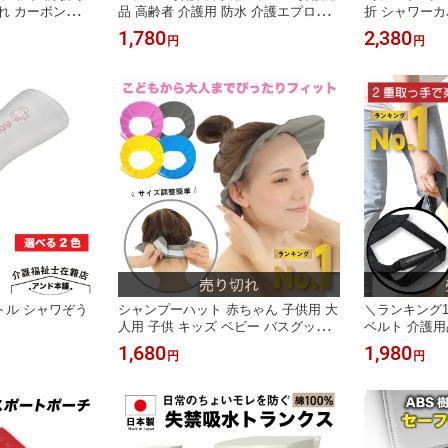
れ カーボン製
品 高齢者 介護用 防水 介護エプロン
折 シャワーカ
性 つえ 介護 お
食事用 シニア 食事 撥水 前掛け 大き
呂 カバー ギ
1,780
2,380
円
円
専門店 高齢者 女
いサイズ 大きめ 食べこぼし 介助 お
バー 防水カバ
老の日 ストレー
しゃれ 介護用エプロン 敬老の日 プレ
我 足 ケガ用 
男性用 かっこい
ゼント 大人用 介護施設 食事エプロン
カバー 入浴に
 メンズ 女性用
大人 ポケット付き
バー 入浴防水
使える 脚
トル シャワぞう
シャンプーハット 赤ちゃん 子供用 大
＼ランキング1
人用 子供 キッズ ベビー バスグッズ
ベルト 介護用
お風呂 バス用品 シャワーキャップ シ
シート 移動 
1,680
1,980
円
円
ャンプーキャップ サイズ調整可能 お
体位変換シート
風呂用品 幼児 お風呂グッズ 防水 介
ッド 負担軽減
護 シャンプーグッズ 洗髪 子供 大人
護 移乗シート
目の保護 白内障 母の日
きり 施設 在