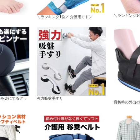
＼ランキング1
＼ランキング1位／ 介護用ミトン
転を楽にするグッ
強力吸盤手すり
骨折時の外出の