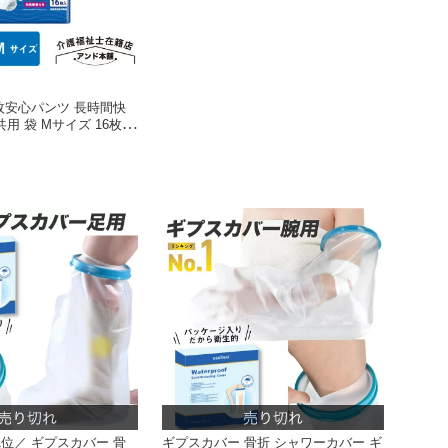
枚安心パンツ 長時間快
用 袋 Mサイズ 16枚入
 オムツ 消臭加工 おし
医療費控除対象品
位／ ギプスカバー 骨
ギプスカバー 骨折 シャワーカバー ギ