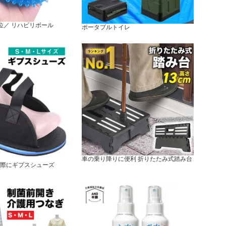
位／ リハビリボール
ポータブルトイレ
車の乗り降りに便利 折りたたみ式踏み台
際にギプスシューズ