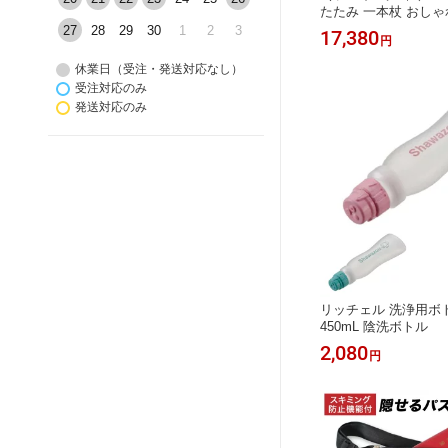
たたみ 一本杖 おしゃ
プレゼント ギフト 男
27
28
29
30
1
2
3
17,380
円
洒落 軽量 オシャレ 
性 贈り物 母の日 敬
休業日（受注・発送対応なし）
ト 男性用 かっこいい
受注対応のみ
い 歩行補助 リハビリ
発送対応のみ
高級
リッチェル 洗浄用ボ
450mL 陰洗ボトル
2,080
円