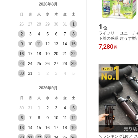
2026年8月
日
月
火
水
木
金
土
26
27
28
29
30
31
1
1
位
ライフリー ユニ・チ
2
3
4
5
6
7
8
下着の感覚 超うす型パ
4枚×3袋（72枚） パ
9
10
11
12
13
14
15
7,280
円
むつ 紙パンツ おむつ
16
17
18
19
20
21
22
おむつ 大人のオムツ
る方 介護用 紙オムツ
23
24
25
26
27
28
29
品
30
31
1
2
3
4
5
2026年9月
日
月
火
水
木
金
土
30
31
1
2
3
4
5
6
7
8
9
10
11
12
13
14
15
16
17
18
19
＼ランキング1位／ ス
20
21
22
23
24
25
26