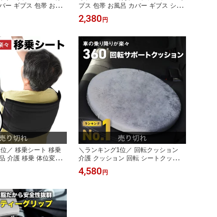
バー ギプス 包帯 お風
プス 包帯 お風呂 カバー ギブス シャ
ブス シャワー ギブスカ
ワー ギブスカバー 防水カバー 入浴
2,380
円
ー 入浴 防水 大人用 怪
腕用 防水 大人用 怪我 腕 傷 ケガ用
足用 リハビリ ケガ 入浴
リハビリ ケガ 入浴カバー 入浴に 防
 防水 シャワー用防水カ
水 シャワー用防水 入浴プロテクター
 シリコン防水 繰り返し
シリコン 繰り返し使える
位／ 移乗シート 移乗
＼ランキング1位／ 回転クッション
品 介護 移乗 体位変換
介護 クッション 回転 シートクッショ
防止 高齢者 介助シート
ン 椅子 カー用品 車 高齢者 座布団 変
4,580
円
 腰痛予防 簡易担架 ベ
換 補助 自動車 車用品 車乗り降り シ
 介助 移動介助 移動 介
ルバー用品 食卓椅子 体の不自由の方
 病院 便利グッズ 寝た
お年寄り 360度 姿勢 カーシート 丸形
宅介護 予防
リハビリ 洗える 円形クッション 妊婦