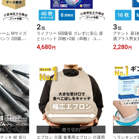
2
3
位
位
ャーム Mサイズ
ライフリー 6回吸収 ズレずに安心 尿
アテント 昼1
ンツ 2回吸収 2
とりパッド 20枚×2袋（40枚） ユニチ
適プラス男女共
ンツタイプ 紙お
ャーム 紙おむつ ズレずに安心紙パン
大人用 おむつ
4,680
2,280
円
円
 オムツ 大人の
ツ専用尿とりパッド 紙パンツ専用 夜
っこ約5回分 
 一人で外出でき
用 ズレずに安心紙パンツ専用 紙パン
 施設 病院 消耗
ツ用パッド 大人用紙おむつ 尿取りパ
ッド 大人用 介護用品 介護 高齢者 医
療費控除対象品
テッキ 杖 折り
エプロン 介護 食事用エプロン 介護用
＼ランキング1