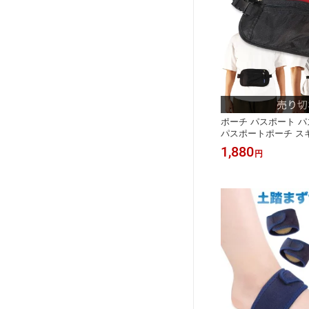
ポーチ パスポート 
パスポートポーチ ス
行 貴重品入れ 防犯対
1,880
円
キュリティポーチ ト
型 収納 トラベル ケ
ート入れ ウエストポ
ォレット コンパクト 