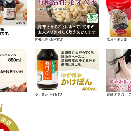
有機活性 発芽玄米
魚焼き倶楽部
ゆず醤油 かけぽん
電磁波低減 ヘ