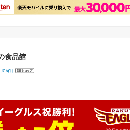
の食品館
1,315
件）