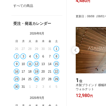
4,480
円
すべての商品
更新日
：
08/08
（08/01
受注・発送カレンダー
2026年8月
日
月
火
水
木
金
土
26
27
28
29
30
31
1
2
3
4
5
6
7
8
9
10
11
12
13
14
15
16
17
18
19
20
21
22
8
1
23
24
25
26
27
28
29
位
位
ンド 木目
ブラインド横幅加工
木製ブラインド 横幅88
30
31
1
2
3
4
5
ダー サ
ウォルナット
1,100
12,980
円
円
2026年9月
日
月
火
水
木
金
土