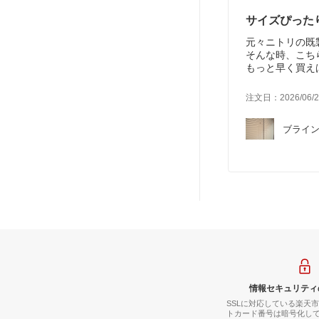
サイズぴった
元々ニトリの既
そんな時、こち
もっと早く買え
ニトリのは16
す。取り付けて
注文日：2026/06/2
ブライン
情報セキュリティ
SSLに対応している楽天
トカード番号は暗号化し