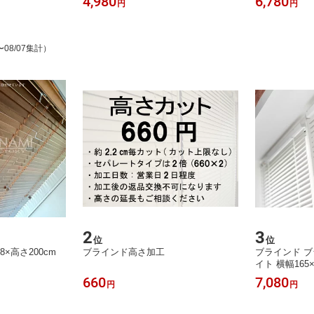
4,980
6,780
円
円
〜08/07集計）
2
3
位
位
×高さ200cm
ブラインド高さ加工
ブラインド ブ
イト 横幅165
トタイプ）セ
660
7,080
円
円
可能 横幅1650