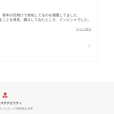
、長年の日焼けで劣化してるのを我慢してました。
ることを発見。購入してみたところ、ドンピシャでした。
ちらの商品は右用、左用の２本に別れているのが違いで
さらに表示
サステナビリティ
人々にとって持続的な未来