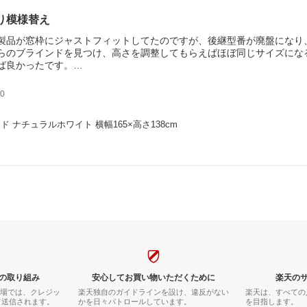
り模様替え
製品が窓枠にジャストフィットしてたのですが、後継型番が廃盤になり
らのブラインドを見つけ、高さを調整してもらえばほぼ同じサイズにな
ば良かったです。
5cmの一本の竿にセパレートのブラインドがぶら下がってましたが、こ
しまえば操作性は変わらないし、取り付けも簡単でした。
0
ド ナチュラルホワイト 横幅165×高さ138cm
の取り組み
安心してお買い物いただくために
楽天の
市場では、クレジッ
楽天独自のガイドラインを設け、違反がない
楽天は、すべての
て送信されます。
かを日々パトロールしています。
を目指します。