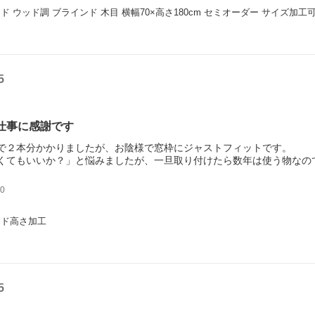
ド ウッド調 ブラインド 木目 横幅70×高さ180cm セミオーダー サイズ加工
5
仕事に感謝です
で２本分かかりましたが、お陰様で窓枠にジャストフィットです。
くてもいいか？」と悩みましたが、一旦取り付けたら数年は使う物なの
0
ンド高さ加工
5