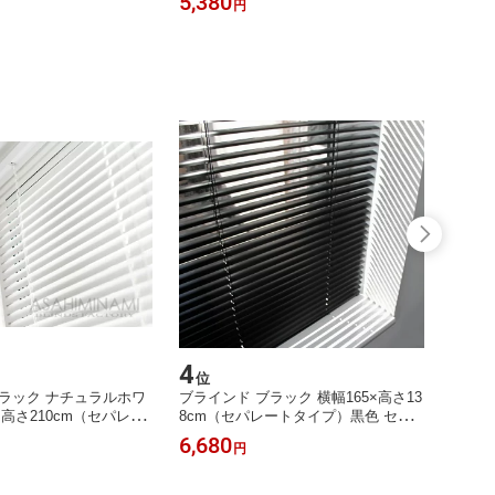
5,380
円
4
5
位
位
ラック ナチュラルホワ
ブラインド ブラック 横幅165×高さ13
ブライ
×高さ210cm（セパレー
8cm（セパレートタイプ）黒色 セミ
横幅1
ミオーダー サイズ加工
オーダー サイズ加工可能 横幅1650×
イプ）
6,680
6,28
円
×高さ2100mm
高さ1380mm