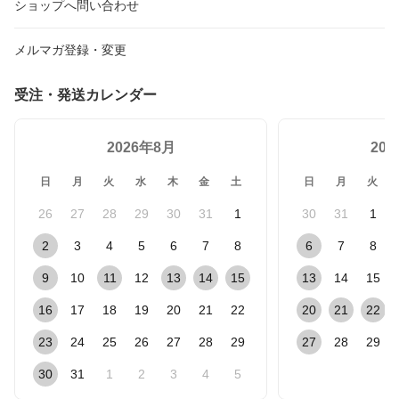
ショップへ問い合わせ
メルマガ登録・変更
受注・発送カレンダー
2026年8月
20
日
月
火
水
木
金
土
日
月
火
26
27
28
29
30
31
1
30
31
1
2
3
4
5
6
7
8
6
7
8
9
10
11
12
13
14
15
13
14
15
16
17
18
19
20
21
22
20
21
22
23
24
25
26
27
28
29
27
28
29
30
31
1
2
3
4
5