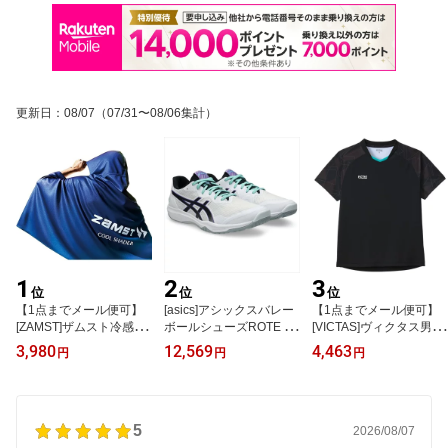
更新日
：
08/07
（07/31〜08/06集計）
1
2
3
位
位
位
【1点までメール便可】
[asics]アシックスバレー
【1点までメール便可】
[ZAMST]ザムスト冷感ポ
ボールシューズROTE JA
[VICTAS]ヴィクタス男女
ンチョクールシェイダー
PAN LYTE FF 3(1053A0
兼用ゲームシャツシャー
3,980
12,569
4,463
円
円
円
(389503)
54)(107)ホワイト/ラディ
ズ スリーブ GS(612603)
アントアメジスト
(1000)ブラック
5
2026/08/07