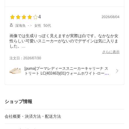
4
2026/08/04
深海魚 ・>
女性
50代
画像では生成りっぽく見えますが実際は白です。なかなか女
性らしい可愛いスニーカーがないのでデザインは気に入りま
した。
普段スニーカーは25センチで、幅広なのでかなり紐を緩めて
さらに表示
履いてます。こちらも25センチにしましたが窮屈めでした。
注文日：2026/07/30
今までのスニーカーと比べても５ミリ小さかったので感覚で
は24?5の感じでした。中敷がふかふかで厚みがあるのでそれ
[puma]プーマレディーススニーカーキャリーナ ス
を普通の中敷に変えたら入りましたが、ふかふかの恩恵がな
トリート LC(402463)(01)ウォームホワイト-ローズ
くなります。これ以上のサイズがないのでなんとかして履く
ゴールド
つもりです。幅広の方はサイズ選びにご注意ください。
ショップ情報
会社概要・決済方法・配送方法