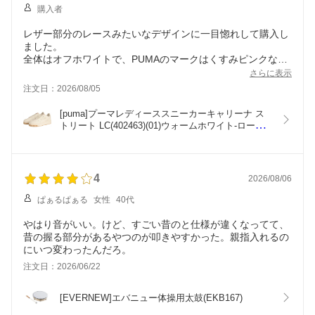
購入者
レザー部分のレースみたいなデザインに一目惚れして購入し
ました。
全体はオフホワイトで、PUMAのマークはくすみピンクなの
で、優しい色合いで気に入りました。
さらに表示
写真よりも実物の方が可愛いです♪
注文日：2026/08/05
[puma]プーマレディーススニーカーキャリーナ ス
トリート LC(402463)(01)ウォームホワイト-ローズ
ゴールド
4
2026/08/06
ぱぁるぱぁる
女性
40代
やはり音がいい。けど、すごい昔のと仕様が違くなってて、
昔の握る部分があるやつのが叩きやすかった。親指入れるの
にいつ変わったんだろ。
注文日：2026/06/22
[EVERNEW]エバニュー体操用太鼓(EKB167)