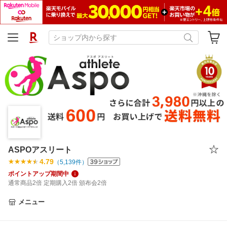
ASPOアスリート
4.79
（
5,139
件）
ポイントアップ期間中
通常商品2倍 定期購入2倍 頒布会2倍
メニュー