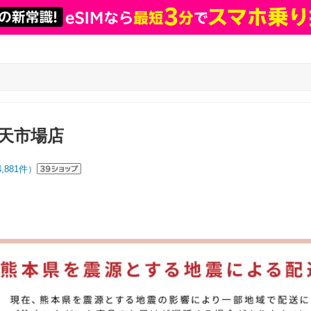
天市場店
4,881
件）