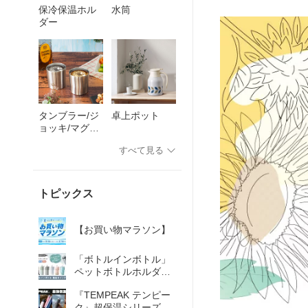
水筒
保冷保温ホル
ダー
タンブラー/ジ
卓上ポット
ョッキ/マグカ
ップ
すべて見る
トピックス
【お買い物マラソン】
「ボトルインボトル」
ペットボトルホルダー
商品ラインナップ
『TEMPEAK テンピー
ク』超保温シリーズ商