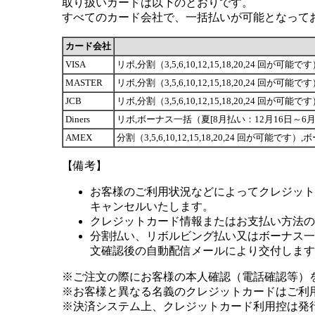
取り扱いカードは以下のとおりです。
すべてのカード会社で、一括払いが可能となって
カード会社
VISA
リボ,分割（3,5,6,10,12,15,18,20,24 
MASTER
リボ,分割（3,5,6,10,12,15,18,20,24 
JCB
リボ,分割（3,5,6,10,12,15,18,20,24 
Diners
リボ,ボーナス一括（夏[8月払い：12月16日～6月1
AMEX
分割（3,5,6,10,12,15,18,20,24 回が可
【備考】
お客様のご利用状況などによってクレジット
キャンセルいたします。
クレジットカード情報またはお支払い方法の
分割払い、リボルビング払い又はボーナス一括
文確認後の自動配信メールにより交付します
※ご注文の際にお客様の本人確認（電話確認等）
※お客様と異なる名義のクレジットカードはご利
※決済システム上、クレジットカード利用控は発