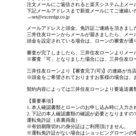
注文メールにご返信されると楽天システム上メー
下記メールアドレスまで新規メールにてご連絡い
→net@exceedgt.co.jp
メールアドレスと頭金、免許証ご連絡を頂きまし
三井住友ローンからメールが届きましたら、メー
頭金を設定されている場合は、ローンの審査が通
審査が完了しましたら、三井住友ローンよりメー
※審査「可」となりました場合には、三井住友ロ
三井住友ローンより【審査完了(可)】の連絡が当
※頭金をご希望されておりますお客様の場合は、
契約内容によっては三井住友ローンより要返送書
【重要事項】
1. 本人確認書類とローンのお申し込み時に入力
2. 下記の本人確認書類の確認が必要となります
運転免許証（表裏両面）
※有効期限切れの身分証はご利用頂けません。
※運転免許証がない場合はショッピングローンの