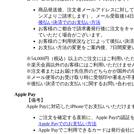
商品発送後、注文者メールアドレスに対して
ンズよりご請求します）。メール受取後14
後払い決済でのお支払い方法
お客様のご都合で請求書発行後に注文をキャ
ていただく場合がございます。
お客様のご利用状況などによって後払い決済
お支払い方法の変更をご案内後、7日間変更
※54,000円（税込）以上のご注文にはご利用いた
※楽天会員以外のお客様にはご利用いただけませ
※注文者またはお届け先住所のどちらかが国外の
※メール便等のお受け取り時に受領印や署名が不
※後払い決済でのお支払いに関するお問い合わせ
Apple Pay
【備考】
Apple Payに対応したiPhoneでお支払いいただけま
ご注文を確定する直前に、Apple Payの認
Apple Payでのお支払い方法
Apple Payでご利用できるカードは発行会