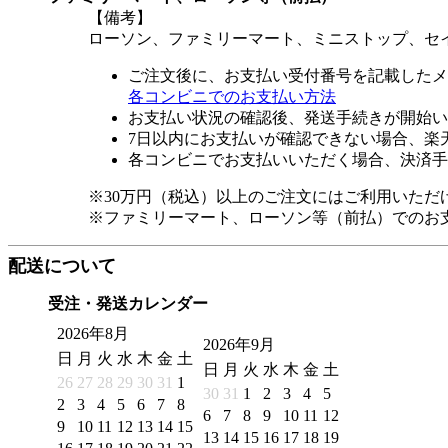
【備考】
ローソン、ファミリーマート、ミニストップ、セ
ご注文後に、お支払い受付番号を記載したメ
各コンビニでのお支払い方法
お支払い状況の確認後、発送手続きが開始い
7日以内にお支払いが確認できない場合、楽
各コンビニでお支払いいただく場合、決済手
※30万円（税込）以上のご注文にはご利用いただ
※ファミリーマート、ローソン等（前払）でのお
配送について
受注・発送カレンダー
2026年8月
2026年9月
日
月
火
水
木
金
土
日
月
火
水
木
金
土
26
27
28
29
30
31
1
30
31
1
2
3
4
5
2
3
4
5
6
7
8
6
7
8
9
10
11
12
9
10
11
12
13
14
15
13
14
15
16
17
18
19