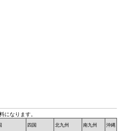
送料になります。
国
四国
北九州
南九州
沖縄