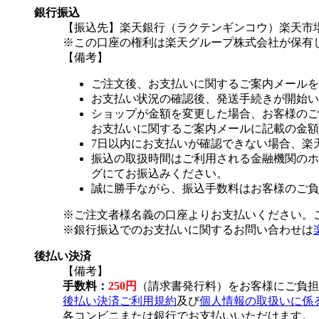
銀行振込
【振込先】楽天銀行（ラクテンギンコウ）楽天市場支
※この口座の権利は楽天グループ株式会社が保有
【備考】
ご注文後、お支払いに関するご案内メールを
お支払い状況の確認後、発送手続きが開始い
ショップが金額を変更した場合、お客様のご
お支払いに関するご案内メールに記載の金額
7日以内にお支払いが確認できない場合、楽
振込の取扱時間はご利用される金融機関のホ
グにてお振込みください。
誠に勝手ながら、振込手数料はお客様のご負
※ご注文者様名義の口座よりお支払いください。
※銀行振込でのお支払いに関するお問い合わせは
後払い決済
【備考】
手数料：
250円
（請求書発行料）をお客様にご負担
後払い決済ご利用規約
及び
個人情報の取扱いに係
各コンビニまたは銀行でお支払いいただけます。