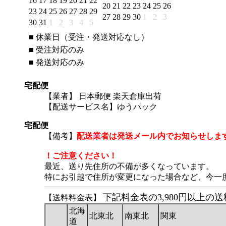
16
17
18
19
20
21
22
20
21
22
23
24
25
26
23
24
25
26
27
28
29
27
28
29
30
1
2
3
30
31
1
2
3
4
5
■
休業日（受注・発送対応なし）
■
受注対応のみ
■
発送対応のみ
宅配便
【業者】 日本郵便 楽天倉庫出荷
【配送サービス名】ゆうパック
宅配便
【備考】
配送業者は発送メール内でお知らせしま
！ご注意ください！
最近、送り先住所の不備が多くなっています。
特にお引越で住所が変更になった場合など、今一
下記料金表の3,980円以上
【送料料金表】
北海
北東北
南東北
関東
道