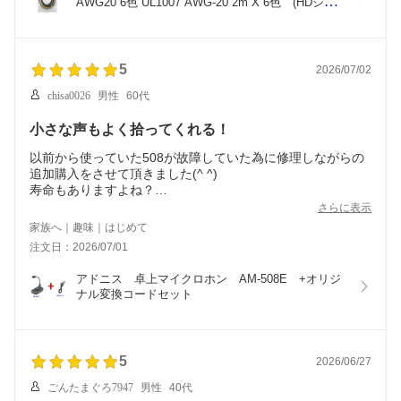
AWG20 6色 UL1007 AWG-20 2m X 6色　(HDシリ
ーズ)
5
2026/07/02
chisa0026
男性
60代
小さな声もよく拾ってくれる！
以前から使っていた508が故障していた為に修理しながらの
追加購入をさせて頂きました(^ ^)
寿命もありますよね？
大切に使って行きたいと思います。
さらに表示
初期ミスでのご対応に感謝申し上げます。m(_ _)m
家族へ｜趣味｜はじめて
ありがとうございます。
注文日：2026/07/01
アドニス　卓上マイクロホン　AM-508E　+オリジ
ナル変換コードセット
5
2026/06/27
ごんたまぐろ7947
男性
40代