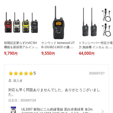
初期設定要らずのACSH
ケンウッド kenwood UT
トランシーバー 特定小電
機能を新採用アルインコ
B-10UBZ-LM20 の廉価版
力 無線機 インカム セッ
トランシーバー 特定小電
無線機 インカム 無線
ト 同時通話アイコム IC-
9,790
9,550
44,000
円
円
円
力無線機 無線機 インカ
4188D × 2台 ＋ 同時通話
ム 特定小電力トランシー
対応 HD-EM51V2IL イヤ
バー 受信器 防塵 防沫 長
ホンマイク× 2台セット
時間 コンパクト 小型 交
互通話 アルインコ DJ-P
5
2026/07/27
B20A 20ch 20チャンネ
購入者
ル 対応モデル レジャー
アウトドア
対応も早く問題ありませんでした。ありがとうございまし
た。
注文日：2026/07/19
UL1007 耐熱ビニル絶縁電線 黒白赤黄緑青 各2m 