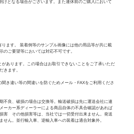
み明けとなる場合がございます。また連休前のご購入において
。
有ります。 装着例等のサンプル画像には他の用品等が共に載
示のご要望等においては対応不可です。
とがあります。この場合はお取引できないことをご了承いただ
だきます。
聞き違い等の間違いを防ぐためメール・FAXをご利用くださ
初期不良、破損の場合は交換等。輸送破損は先に運送会社に連
メーカー系ディーラーによる商品自体の不具合確認があれば
損害 その他損害等は、当社では一切受付出来ません。発送
ません。並行輸入車、逆輸入車への装着は適合対象外。