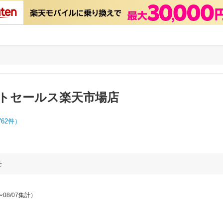
トセールス楽天市場店
762
件）
せ
〜08/07集計）