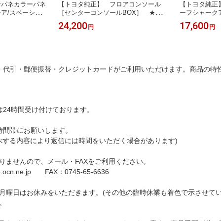
ンパネカラーパネ
【トヨタ純正】 フロアコンソール
【トヨタ純正】
ア/スペーシア
［センターコンソールBOX］ ★ヴ
ーフシャーク
ア MK53S★
ェルファイア 30系後期★
30系★
24,200
17,600
円
円
・代引・郵便振替・クレジットカードがご利用いただけます。商品の特
は24時間受け付けております。
時間帯にお願いします。
0(お調べする内容により返信には時間をいただく場合があります)
りませんので、メール・FAXをご利用ください。
e.ocn.ne.jp FAX：0745-65-6636
月曜日はお休みをいただきます。(その他の臨時休業も着色で示させて
。