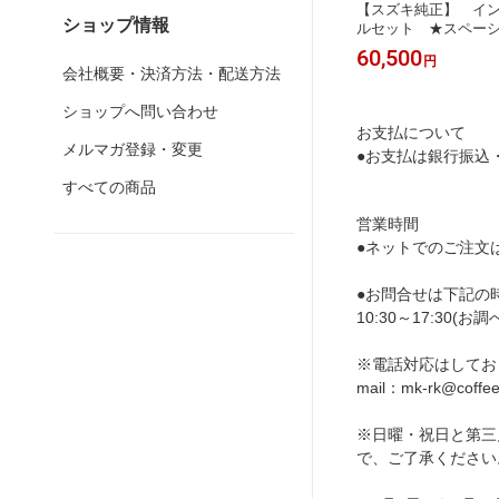
バーキッ
【トヨタ純正】 カーボン調インテリ
【スズキ純正】 イ
ショップ情報
カバー)
アパネル ［ブラックカーボン調パネ
ルセット ★スペーシ
ル6点］ ★マークX 130系★
カスタム/スペーシアギ
33,660
60,500
円
円
会社概要・決済方法・配送方法
ショップへ問い合わせ
お支払について
メルマガ登録・変更
●お支払は銀行振込
すべての商品
営業時間
●ネットでのご注文
●お問合せは下記の
10:30～17:3
※電話対応はしてお
mail：mk-rk@coffe
※日曜・祝日と第三
で、ご了承ください