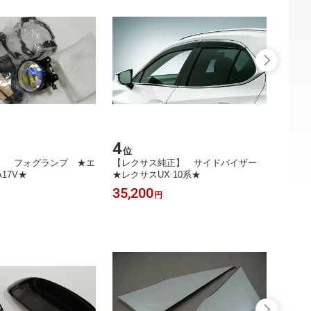
4
5
位
位
】 フォグランプ ★エ
【レクサス純正】 サイドバイザー
【レ
17V★
★レクサスUX 10系★
★レク
35,200
33,0
円