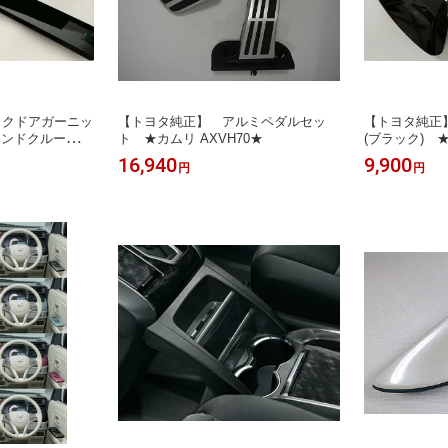
ックドアガーニッ
【トヨタ純正】 アルミペダルセッ
【トヨタ純正
ランドクルーザー
ト ★カムリ AXVH70★
(ブラック) 
クルーザー250
16,940
9,900
円
円