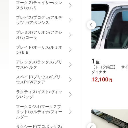
マーク２/チェイサー/クレ
スタ/カムリ
ブレビス/プログレ/アルテ
ッツァ/アベンシス
プレミオ/アリオン/アクシ
オ/カローラ
ブレイド/オーリス/ルミオ
ン/ｂＢ
15
1
アレックス/ランクス/プリ
位
位
バイザ
ウス/ベルタ
【トヨタ純正】 メッキドアハンドル
【トヨタ純正】 サ
 120
[フルメッキタイプ交換式ドアノブ]
ダイナ★
スペイド/プリウスα/プリ
★アルファード 10系★
19,800
12,100
円
円
ウスPHV/アクア
ラクティス/イスト/ヴィッ
ツ/パッソ
マークＸジオ/マーク２ブ
リット/カルディナ/フィー
ルダー
サクシード/プロボックス/