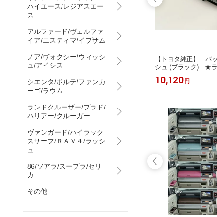
ハイエース/レジアスエー
ス
アルファード/ヴェルファ
イア/エスティマ/イプサム
ノア/ヴォクシー/ウィッシ
テシラン
【スズキ純正】 メッキインサイドド
【トヨタ純正】 バ
ュ/アイシス
40系★
アハンドル [交換式インナードアノブ]
シュ (ブラック) ★
★ハスラー MR52S・MR92S★
250 250系★ ランド
19,800
10,120
シエンタ/ポルテ/ファンカ
円
円
ーゴ/ラウム
ランドクルーザー/プラド/
ハリアー/クルーガー
ヴァンガード/ハイラック
スサーフ/ＲＡＶ４/ラッシ
ュ
86/ソアラ/スープラ/セリ
カ
その他