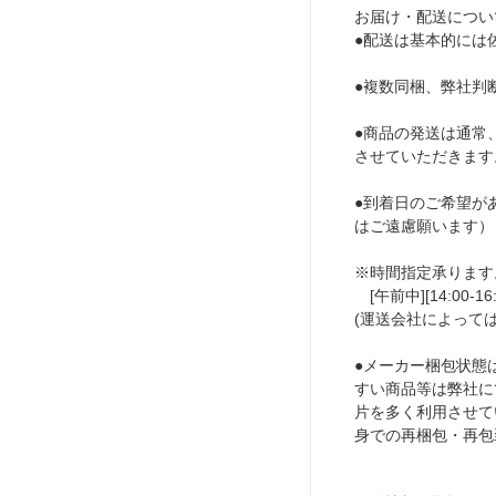
お届け・配送につい
●配送は基本的には
●複数同梱、弊社判
●商品の発送は通常
させていただきます
●到着日のご希望が
はご遠慮願います）
※時間指定承ります
[午前中][14:00-16:00
(運送会社によって
●メーカー梱包状態
すい商品等は弊社に
片を多く利用させて
身での再梱包・再包