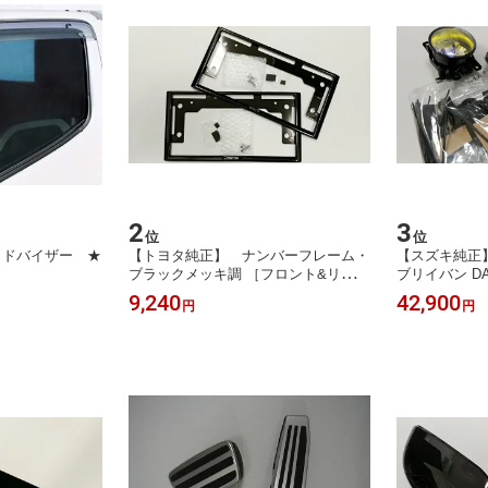
2
3
位
位
イドバイザー ★
【トヨタ純正】 ナンバーフレーム・
【スズキ純正
ブラックメッキ調 ［フロント&リヤ2
ブリイバン DA
枚セット］
9,240
42,900
円
円