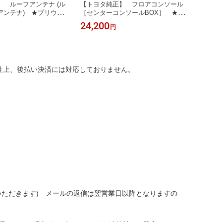
 ルーフアンテナ (ル
【トヨタ純正】 フロアコンソール
【トヨ
アンテナ) ★プリウス
［センターコンソールBOX］ ★ア
イドタ
ルファード 30系後期★
24,200
13,2
円
性上、後払い決済には対応しておりません。
いただきます) メールの返信は翌営業日以降となりますの