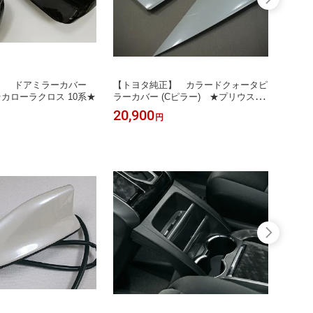
】 ドアミラーカバー
【トヨタ純正】 カラードクォータピ
【レク
★カローラクロス 10系★
ラーカバー (Cピラー) ★プリウス 50
[シル
系★
系★
20,900
10,1
円