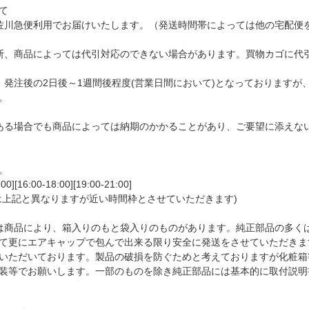
て
佐川急便利用でお届けいたします。（発送時間帯によっては他の宅配便
断、商品によっては代引対応のできない場合があります。買物カゴに代
、発注後の2日後～1週間後程度(営業日間において)となっております
。
ある場合でも商品によっては納期のかかることがあり、ご要望に添えな
。
][16:00-18:00][19:00-21:00]
は上記と異なりますが近い時間枠とさせていただきます)
は商品により、箱入りのもと袋入りのものがあります。純正部品の多く
て更にエアキャップで包んで出来る限り安全に発送をさせていただきま
いただいております。製品の破損を防ぐためと考えておりますが化粧箱
装等でお願いします。一部のものを除き純正部品には基本的に取付説明