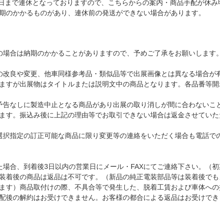
17日まで連休となっておりますので、こちらからの案内・商品手配が休
期のかかるものがあり、連休前の発送ができない場合があります。
の場合は納期のかかることがありますので、予めご了承をお願いします
の改良や変更、他車同様参考品・類似品等で出展画像とは異なる場合が
ますが出展物はタイトルまたは説明文中の商品となります。各品番等開
予告なしに製造中止となる商品があり出展の取り消しが間に合わないこ
ます。振込み後に上記の理由等でお取引できない場合は返金させていた
選択指定の訂正可能な商品に限り変更等の連絡をいただく場合も電話での
た場合、到着後3日以内の営業日にメール・FAXにてご連絡下さい。（
装着後の商品は返品は不可です。（新品の純正電装部品等は装着後でも
ます）商品取付けの際、不具合等で発生した、脱着工賃および車体への
配後の解約はお受けできません。お客様の都合による返品はお受けでき