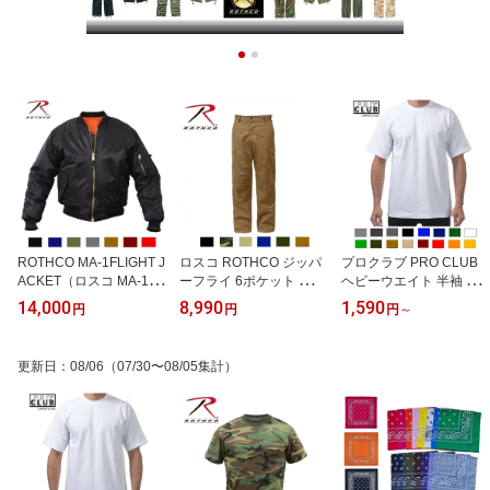
ROTHCO MA-1FLIGHT J
ロスコ ROTHCO ジッパ
プロクラブ PRO CLUB
ACKET（ロスコ MA-1 フ
ーフライ 6ポケット カー
ヘビーウエイト 半袖 Tシ
ライトジャケット）7324
ゴパンツ ZIPPER FLY B
ャツ:101 size S ～5XL
14,000
8,990
1,590
円
円
円
～
他（7色）
DU 6pocket cargo Pants:
2971他（6色）
更新日
：
08/06
（07/30〜08/05集計）