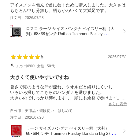
アイスノンを包んで首に巻くために購入しました。大きさは
もちろん申し分無し、柄もかわいくて大満足です。
注文日：2026/07/28
ロスコ ラージ サイズ バンダナ ペイズリー柄（大
判）68×68センチ Rothco Trainmen Paisley 
Bandana Big 27 X 27 ジャンボバンダナ 4349他(13
色）大きいバンダナ
5
2026/07/31
ムツゴ0909
女性
50代
大きくて使いやすいですね
暑さで滝のような汗が流れ、タオルだと縛りにくいし
いろいろ探してこちらのバンダナを選びました。
大きいのでしっかり縛れますし、頭にも余裕で巻けます。今
年の夏は大活躍しそうです。
さらに表示
自分用｜実用品・普段使い｜はじめて
注文日：2026/07/20
ラージ サイズ バンダナ ペイズリー柄（大判）
68×68センチ Trainmen Paisley Bandana Big 27 X 