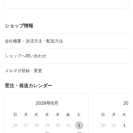
27 ジャンボバンダナ (15色）大きいバンダナ
ショップ情報
会社概要・決済方法・配送方法
ショップへ問い合わせ
メルマガ登録・変更
受注・発送カレンダー
2026年8月
20
日
月
火
水
木
金
土
日
月
火
26
27
28
29
30
31
1
30
31
1