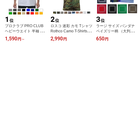
1
2
3
位
位
位
プロクラブ PRO CLUB
ロスコ 迷彩 カモ Tシャツ
ラージ サイズ バンダナ
ヘビーウエイト 半袖 Tシ
Rothco Camo T-Shirts 87
ペイズリー柄 （大判）6
ャツ:101 size S ～5XL
77他(11色）
8×68センチ Paisley Ban
1,590
2,990
650
円
～
円
円
dana Big 27 X 27 ジャン
ボバンダナ (21色）大き
いバンダナ