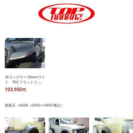
JKラングラー 50mmワイ
ド TRCフラットフェン
ダー
103,950
円
更新日
：
04/08
（04/01〜04/07集計）