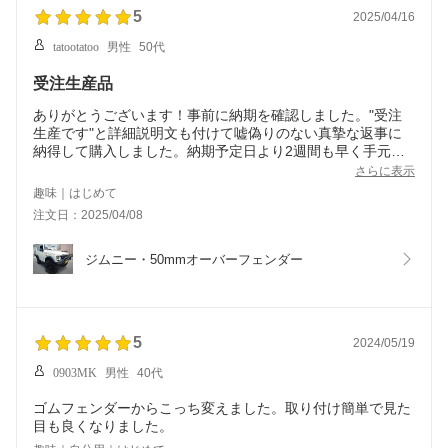
5
2025/04/16
tatootatoo
男性
50代
受注生産品
ありがとうございます！事前に納期を確認しました。"受注
生産です"と詳細説明文も付けて嘘偽りのない真摯な返事に
納得して購入しました。納期予定日より2週間も早く手元に
届いてさらに感動しました。堅実実直で丁寧な対応に感謝い
さらに表示
たします。
趣味｜はじめて
注文日：2025/04/08
ジムニー・50mmオーバーフェンダー
5
2024/05/19
0903MK
男性
40代
ゴムフェンダーからこっち変えました。取り付け簡単で見た
目も良くなりました。