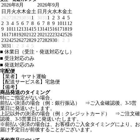
2026年8月
2026年9月
日
月
火
水
木
金
土
日
月
火
水
木
金
土
26
27
28
29
30
31
1
30
31
1
2
3
4
5
2
3
4
5
6
7
8
6
7
8
9
10
11
12
9
10
11
12
13
14
15
13
14
15
16
17
18
19
16
17
18
19
20
21
22
20
21
22
23
24
25
26
23
24
25
26
27
28
29
27
28
29
30
1
2
3
30
31
1
2
3
4
5
■
休業日（受注・発送対応なし）
■
受注対応のみ
■
発送対応のみ
宅配便
【業者】 ヤマト運輸
【配送サービス名】宅急便
【備考】
商品発送のタイミング
特にご指定がない場合、
前払い決済の場合（例：銀行振込） ⇒ご入金確認後、3-5営
業日に発送いたします。
上記以外の決済の場合（例：クレジットカード） ⇒ご注文確
認後、3-5営業日に発送いたします。
※前払い決済の場合は、お客様のご入金タイミングにより、お
届け予定日が前後することがございます。