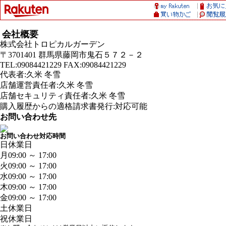
会社概要
株式会社トロピカルガーデン
〒3701401 群馬県藤岡市鬼石５７２－２
TEL:09084421229 FAX:09084421229
代表者:久米 冬雪
店舗運営責任者:久米 冬雪
店舗セキュリティ責任者:久米 冬雪
購入履歴からの適格請求書発行:対応可能
お問い合わせ先
お問い合わせ対応時間
日
休業日
月
09:00 ～ 17:00
火
09:00 ～ 17:00
水
09:00 ～ 17:00
木
09:00 ～ 17:00
金
09:00 ～ 17:00
土
休業日
祝
休業日