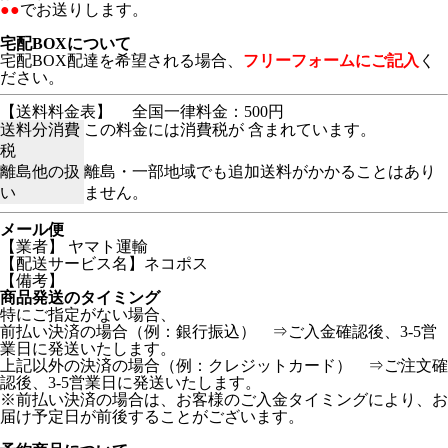
●●
でお送りします。
宅配BOXについて
宅配BOX配達を希望される場合、
フリーフォームにご記入
く
ださい。
【送料料金表】
全国一律料金：500円
送料分消費
この料金には消費税が 含まれています。
税
離島他の扱
離島・一部地域でも追加送料がかかることはあり
い
ません。
メール便
【業者】 ヤマト運輸
【配送サービス名】ネコポス
【備考】
商品発送のタイミング
特にご指定がない場合、
前払い決済の場合（例：銀行振込） ⇒ご入金確認後、3-5営
業日に発送いたします。
上記以外の決済の場合（例：クレジットカード） ⇒ご注文確
認後、3-5営業日に発送いたします。
※前払い決済の場合は、お客様のご入金タイミングにより、お
届け予定日が前後することがございます。