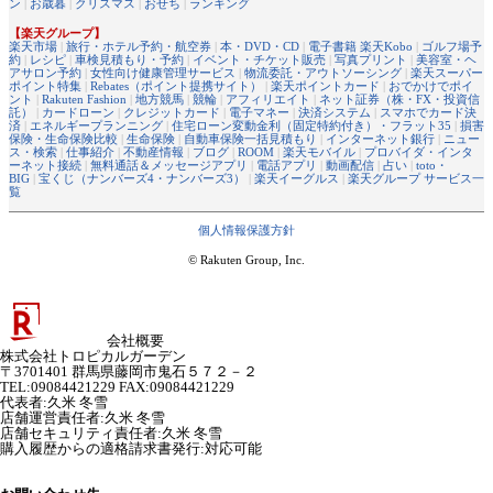
ン
|
お歳暮
|
クリスマス
|
おせち
|
ランキング
【楽天グループ】
楽天市場
|
旅行・ホテル予約・航空券
|
本・DVD・CD
|
電子書籍 楽天Kobo
|
ゴルフ場予
約
|
レシピ
|
車検見積もり・予約
|
イベント・チケット販売
|
写真プリント
|
美容室・ヘ
アサロン予約
|
女性向け健康管理サービス
|
物流委託・アウトソーシング
|
楽天スーパー
ポイント特集
|
Rebates（ポイント提携サイト）
|
楽天ポイントカード
|
おでかけでポイ
ント
|
Rakuten Fashion
|
地方競馬
|
競輪
|
アフィリエイト
|
ネット証券（株・FX・投資信
託）
|
カードローン
|
クレジットカード
|
電子マネー
|
決済システム
|
スマホでカード決
済
|
エネルギープランニング
|
住宅ローン変動金利（固定特約付き）・フラット35
|
損害
保険・生命保険比較
|
生命保険
|
自動車保険一括見積もり
|
インターネット銀行
|
ニュー
ス・検索
|
仕事紹介
|
不動産情報
|
ブログ
|
ROOM
|
楽天モバイル
|
プロバイダ・インタ
ーネット接続
|
無料通話＆メッセージアプリ
|
電話アプリ
|
動画配信
|
占い
|
toto・
BIG
|
宝くじ（ナンバーズ4・ナンバーズ3）
|
楽天イーグルス
|
楽天グループ サービス一
覧
個人情報保護方針
© Rakuten Group, Inc.
会社概要
株式会社トロピカルガーデン
〒3701401 群馬県藤岡市鬼石５７２－２
TEL:09084421229 FAX:09084421229
代表者
:
久米 冬雪
店舗運営責任者
:
久米 冬雪
店舗セキュリティ責任者
:
久米 冬雪
購入履歴からの適格請求書発行:対応可能