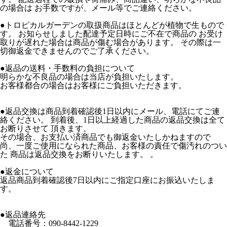
の場合は お手数ですが、メール等でご連絡ください。
●トロピカルガーデンの取扱商品はほとんどが植物で生もので
す。 お知らせしました配達予定日時にご不在で商品の お受け
取りが遅れた場合は商品が傷む場合があります。 その際は一
切御返金できませんのでご了承ください。
●返品の送料・手数料の負担について
明らかな不良品の場合は当店が負担いたします。
お客様都合の場合はお客様にご負担いただきます。
●返品交換は商品到着確認後1日以内にメール、電話にてご連
絡ください。 到着後、1日以上経過した商品の返品交換は全て
お断りさせて 頂きます。
その場合、お支払い済商品でも御返金いたしかねますので
尚、一度ご使用になられた商品、お客様の責任で傷汚れのつい
た 商品は返品交換をお断りいたします。 。
●返金について
返品商品到着確認後7日以内にご指定口座にお振込いたしま
す。
●返品連絡先
電話番号：090-8442-1229