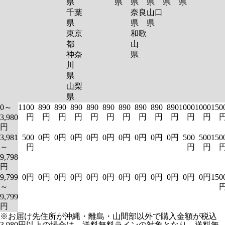
県
県
県
県
県
県
千葉
奈良
山口
県
県
県
東京
和歌
都
山
神奈
県
川
県
山梨
県
0～
1100
890
890
890
890
890
890
890
890
890
1000
1000
150
円
円
円
円
円
円
円
円
円
円
円
円
3,980
円
3,981
500
0円
0円
0円
0円
0円
0円
0円
0円
0円
500
500
150
～
円
円
円
9,798
円
9,799
0円
0円
0円
0円
0円
0円
0円
0円
0円
0円
0円
0円
150
～
9,799
円
※お届け先住所が沖縄・離島・山間部以外で購入金額が税込
3,980円以上の場合は、送料無料ラインの対象となり、送料無