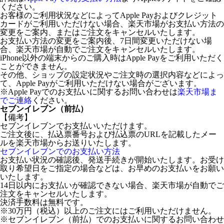
ください。
お客様のご利用状況などによってApple Payおよびクレジット
カードがご利用いただけない場合、楽天市場がお支払い方法の
変更をご案内、またはご注文をキャンセルいたします。
お支払い方法の変更をご案内後、7日間変更いただけない場
合、楽天市場が自動でご注文をキャンセルいたします。
iPhone以外の端末からのご購入時はApple Payをご利用いただく
ことができません。
その他、ショップの設定状況やご注文時の選択内容などによっ
て、Apple Payがご利用いただけない場合がございます。
※Apple Payでのお支払いに関するお問い合わせは
楽天市場ま
でご連絡
ください。
セブンイレブン（前払）
【備考】
セブンイレブンでお支払いいただけます。
ご注文後に、払込票番号および払込票のURLを記載したメー
ルを楽天市場からお送りいたします。
セブンイレブンでのお支払い方法
お支払い状況の確認後、発送手続きが開始いたします。お受け
取り希望日をご指定の場合などは、お早めのお支払いをお願い
いたします。
14日以内にお支払いが確認できない場合、楽天市場が自動でご
注文をキャンセルいたします。
決済手数料は無料です。
※30万円（税込）以上のご注文にはご利用いただけません。
※セブンイレブン（前払）でのお支払いに関するお問い合わせ