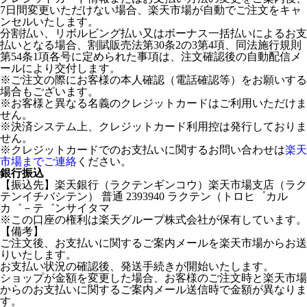
7日間変更いただけない場合、楽天市場が自動でご注文をキャ
ンセルいたします。
分割払い、リボルビング払い又はボーナス一括払いによるお支
払いとなる場合、割賦販売法第30条2の3第4項、同法施行規則
第54条1項各号に定められた事項は、注文確認後の自動配信メ
ールにより交付します。
※ご注文の際にお客様の本人確認（電話確認等）をお願いする
場合もございます。
※お客様と異なる名義のクレジットカードはご利用いただけま
せん。
※決済システム上、クレジットカード利用控は発行しておりま
せん。
※クレジットカードでのお支払いに関するお問い合わせは
楽天
市場までご連絡
ください。
銀行振込
【振込先】楽天銀行（ラクテンギンコウ）楽天市場支店（ラク
テンイチバシテン） 普通 2393940 ラクテン（トロヒ゜カル
カ゛－テ゛ンサイタマ
※この口座の権利は楽天グループ株式会社が保有しています。
【備考】
ご注文後、お支払いに関するご案内メールを楽天市場からお送
りいたします。
お支払い状況の確認後、発送手続きが開始いたします。
ショップが金額を変更した場合、お客様のご注文時と楽天市場
からのお支払いに関するご案内メール送信時で金額が異なりま
す。