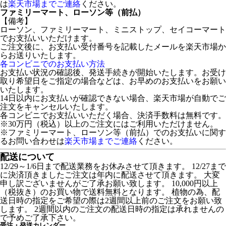
は
楽天市場までご連絡
ください。
ファミリーマート、ローソン等（前払）
【備考】
ローソン、ファミリーマート、ミニストップ、セイコーマート
でお支払いいただけます。
ご注文後に、お支払い受付番号を記載したメールを楽天市場か
らお送りいたします。
各コンビニでのお支払い方法
お支払い状況の確認後、発送手続きが開始いたします。お受け
取り希望日をご指定の場合などは、お早めのお支払いをお願い
いたします。
14日以内にお支払いが確認できない場合、楽天市場が自動でご
注文をキャンセルいたします。
各コンビニでお支払いいただく場合、決済手数料は無料です。
※30万円（税込）以上のご注文にはご利用いただけません。
※ファミリーマート、ローソン等（前払）でのお支払いに関す
るお問い合わせは
楽天市場までご連絡
ください。
配送について
12/29～1/6日まで配送業務をお休みさせて頂きます。 12/27まで
に決済頂きましたご注文は年内に配送させて頂きます。 大変
申し訳ございませんがご了承お願い致します。 10,000円以上
（税抜き）のお買い物で送料無料となります。 植物の為、配
送日時の指定をご希望の際は2週間以上前のご注文をお願い致
します。 2週間以内のご注文の配送日時の指定は承れませんの
で予めご了承下さい。
受注・発送カレンダー