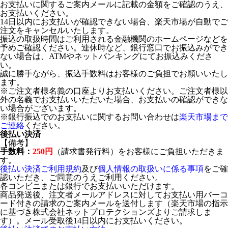
お支払いに関するご案内メールに記載の金額をご確認のうえ、
お支払いください。
14日以内にお支払いが確認できない場合、楽天市場が自動でご
注文をキャンセルいたします。
振込の取扱時間はご利用される金融機関のホームページなどを
予めご確認ください。連休時など、銀行窓口でお振込みができ
ない場合は、ATMやネットバンキングにてお振込みくださ
い。
誠に勝手ながら、振込手数料はお客様のご負担でお願いいたし
ます。
※ご注文者様名義の口座よりお支払いください。ご注文者様以
外の名義でお支払いいただいた場合、お支払いの確認ができな
い場合がございます。
※銀行振込でのお支払いに関するお問い合わせは
楽天市場まで
ご連絡
ください。
後払い決済
【備考】
手数料：
250円
（請求書発行料）をお客様にご負担いただきま
す。
後払い決済ご利用規約
及び
個人情報の取扱いに係る事項
をご確
認いただき、ご同意のうえご利用ください。
各コンビニまたは銀行でお支払いいただけます。
商品発送後、注文者メールアドレスに対してお支払い用バーコ
ード付きの請求のご案内メールを送付します（楽天市場の指示
に基づき株式会社ネットプロテクションズよりご請求しま
す）。メール受取後14日以内にお支払いください。