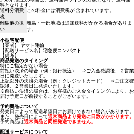
料となります。
送料分消費
この料金には消費税が 含まれています。
税
離島他の扱
離島・一部地域は追加送料がかかる場合がありま
い
す。
小型宅配便
【業者】 ヤマト運輸
【配送サービス名】宅急便コンパクト
【備考】
商品発送のタイミング
特にご指定がない場合、
前払い決済の場合（例：銀行振込） ⇒ご入金確認後、２営業
日に発送いたします。
上記以外の決済の場合（例：クレジットカード） ⇒ご注文確
認後、２営業日に発送いたします。
※前払い決済の場合は、お客様のご入金タイミングにより、お
届け予定日が前後することがございます。
予約商品について
発売日によって配送希望日にお届けできない場合があります。
また、発売日によって
通常商品より発送に日数がかかります。
予約商品は
通常商品と同梱発送できません。
配送サービスについて