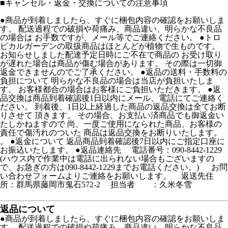
■
キャンセル・返金・交換についての注意事項
●商品が到着しましたら、すぐに梱包内容の確認をお願いしま
す。 配送過程での破損や荷痛み、商品違い、明らかな不良品
の場合は お手数ですが、メール等でご連絡ください。 ●トロ
ピカルガーデンの取扱商品はほとんどが植物で生ものです。
お知らせしました配達予定日時にご不在で商品の お受け取り
が遅れた場合は商品が傷む場合があります。 その際は一切御
返金できませんのでご了承ください。 ●返品の送料・手数料の
負担について 明らかな不良品の場合は当店が負担いたしま
す。 お客様都合の場合はお客様にご負担いただきます。 ●返
品交換は商品到着確認後1日以内にメール、電話にてご連絡く
ださい。 到着後、1日以上経過した商品の返品交換は全てお断
りさせて 頂きます。 その場合、お支払い済商品でも御返金い
たしかねますので 尚、一度ご使用になられた商品、お客様の
責任で傷汚れのついた 商品は返品交換をお断りいたします。
。 ●返金について 返品商品到着確認後7日以内にご指定口座に
お振込いたします。 ●返品連絡先 電話番号：090-8442-1229
(ハウス内で作業中は電話に出られない場合もございますの
で、お急ぎの方は090-8442-1229までお電話ください。) お問
い合わせフォームよりご連絡をお願いします。 返送先住
所：群馬県藤岡市鬼石572-2 担当者 ：久米冬雪
返品について
●商品が到着しましたら、すぐに梱包内容の確認をお願いしま
す。 配送過程での破損や荷痛み、商品違い、明らかな不良品