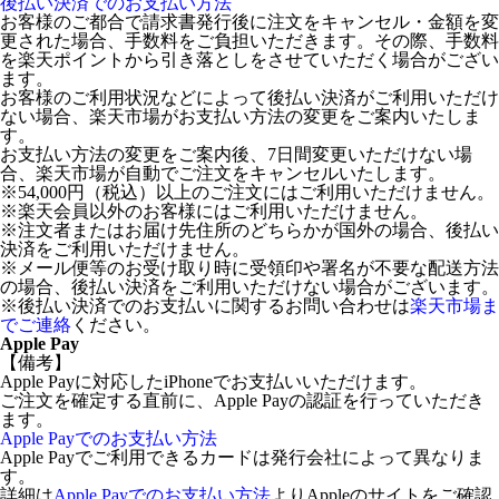
後払い決済でのお支払い方法
お客様のご都合で請求書発行後に注文をキャンセル・金額を変
更された場合、手数料をご負担いただきます。その際、手数料
を楽天ポイントから引き落としをさせていただく場合がござい
ます。
お客様のご利用状況などによって後払い決済がご利用いただけ
ない場合、楽天市場がお支払い方法の変更をご案内いたしま
す。
お支払い方法の変更をご案内後、7日間変更いただけない場
合、楽天市場が自動でご注文をキャンセルいたします。
※54,000円（税込）以上のご注文にはご利用いただけません。
※楽天会員以外のお客様にはご利用いただけません。
※注文者またはお届け先住所のどちらかが国外の場合、後払い
決済をご利用いただけません。
※メール便等のお受け取り時に受領印や署名が不要な配送方法
の場合、後払い決済をご利用いただけない場合がございます。
※後払い決済でのお支払いに関するお問い合わせは
楽天市場ま
でご連絡
ください。
Apple Pay
【備考】
Apple Payに対応したiPhoneでお支払いいただけます。
ご注文を確定する直前に、Apple Payの認証を行っていただき
ます。
Apple Payでのお支払い方法
Apple Payでご利用できるカードは発行会社によって異なりま
す。
詳細は
Apple Payでのお支払い方法
よりAppleのサイトをご確認