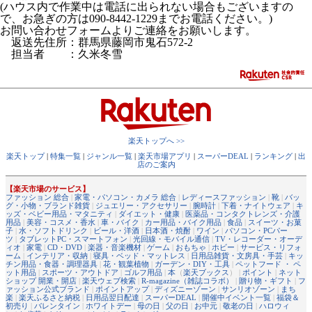
(ハウス内で作業中は電話に出られない場合もございますの
で、お急ぎの方は090-8442-1229までお電話ください。)
お問い合わせフォームよりご連絡をお願いします。
返送先住所：群馬県藤岡市鬼石572-2
担当者 ：久米冬雪
楽天トップへ >>
楽天トップ
|
特集一覧
|
ジャンル一覧
|
楽天市場アプリ
|
スーパーDEAL
|
ランキング
|
出
店のご案内
【楽天市場のサービス】
ファッション 総合
|
家電・パソコン・カメラ 総合
|
レディースファッション
|
靴
|
バッ
グ・小物・ブランド雑貨
|
ジュエリー・アクセサリー
|
腕時計
|
下着・ナイトウェア
|
キ
ッズ・ベビー用品・マタニティ
|
ダイエット・健康
|
医薬品・コンタクトレンズ・介護
用品
|
美容・コスメ・香水
|
車・バイク
|
カー用品・バイク用品
|
食品
|
スイーツ・お菓
子
|
水・ソフトドリンク
|
ビール・洋酒
|
日本酒・焼酎
|
ワイン
|
パソコン・PCパー
ツ
|
タブレットPC・スマートフォン
|
光回線・モバイル通信
|
TV・レコーダー・オーデ
ィオ
|
家電
|
CD・DVD
|
楽器・音楽機材
|
ゲーム
|
おもちゃ
|
ホビー
|
サービス・リフォ
ーム
|
インテリア・収納
|
寝具・ベッド・マットレス
|
日用品雑貨・文房具・手芸
|
キッ
チン用品・食器・調理器具
|
花・観葉植物
|
ガーデン・DIY・工具
|
ペットフード ・ ペ
ット用品
|
スポーツ・アウトドア
|
ゴルフ用品
|
本
（
楽天ブックス
） |
ポイント
|
ネット
ショップ 開業・開店
|
楽天ウェブ検索
|
R-magazine（雑誌コラボ）
|
贈り物・ギフト
|
フ
ァッション公式ブランド
|
ポイントアップ
|
ディズニーゾーン
|
サンリオゾーン
|
まち
楽
|
楽天ふるさと納税
|
日用品翌日配達
|
スーパーDEAL
|
開催中イベント一覧
|
福袋＆
初売り
|
バレンタイン
|
ホワイトデー
|
母の日
|
父の日
|
お中元
|
敬老の日
|
ハロウィ