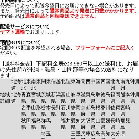
予約商品について
発売日によって配送希望日にお届けできない場合があります。
また、発売日によって
通常商品より発送に日数がかかります。
予約商品は
通常商品と同梱発送できません。
配送サービスについて
ヤマト運輸
でお送りします。
宅配BOXについて
宅配BOX配達を希望される場合、
フリーフォームにご記入
く
ださい。
下記料金表の3,980円以上の送料は、お届
【送料料金表】
け先住所が沖縄・離島・山間部等の場合の送料になり
ます。
北海
北東
南東
関東
信越
北陸
東海
関西
中国
四国
北九
南九
沖
道
北
北
州
州
地域
北海
青森
宮城
茨城
新潟
富山
岐阜
滋賀
鳥取
徳島
福岡
熊本
沖
詳細
道
県
県
県
県
県
県
県
県
県
県
県
岩手
山形
栃木
長野
石川
静岡
京都
島根
香川
佐賀
宮崎
県
県
県
県
県
県
府
県
県
県
県
秋田
福島
群馬
福井
愛知
大阪
岡山
愛媛
長崎
鹿児
県
県
県
県
県
府
県
県
県
島
埼玉
三重
兵庫
広島
高知
大分
県