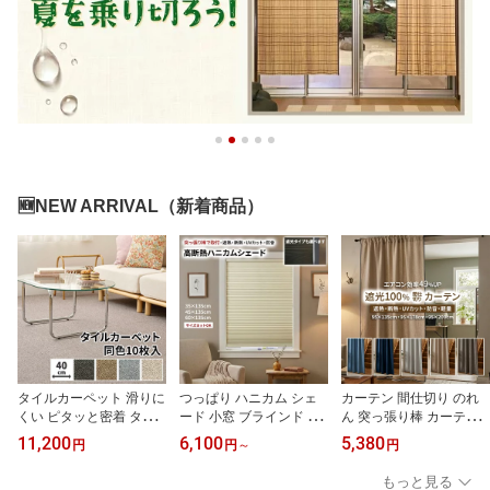
🆕NEW ARRIVAL（新着商品）
タイルカーペット 滑りに
つっぱり ハニカム シェ
カーテン 間仕切り のれ
くい ピタッと密着 タイ
ード 小窓 ブラインド 賃
ん 突っ張り棒 カーテン
ル 床タイル フロアタイ
貸OK 幅カットOK 選べる
レール どちらも取付可
11,200
6,100
5,380
円
円
～
円
ル 接着剤不要 リフォー
遮光 / 非遮光 採光 遮熱
フック付 完全遮光 遮光1
ム DIY 置き敷き フロー
高断熱 保温 目隠し ハニ
00％ 洗える 暖簾 約 幅95
もっと見る