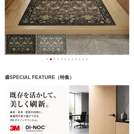
📰SPECIAL FEATURE（特集）