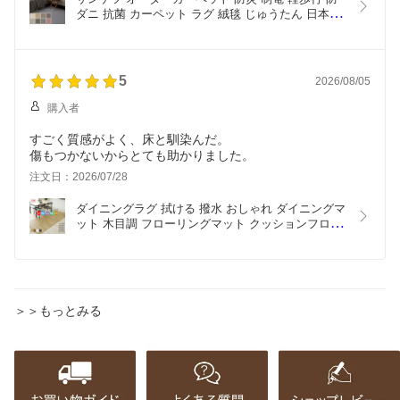
ダニ 抗菌 カーペット ラグ 絨毯 じゅうたん 日本製 
ループパイル フリーカット サイズオーダー 形を自
由に作れる オーダーメイド サンマイルド(R) 自動見
積り 見積り無料 リビング ダイニング 子供部屋 引
っ越し 新生活
5
2026/08/05
購入者
すごく質感がよく、床と馴染んだ。
傷もつかないからとても助かりました。
注文日：2026/07/28
ダイニングラグ 拭ける 撥水 おしゃれ ダイニングマ
ット 木目調 フローリングマット クッションフロア 
2畳 3畳 ラグ カーペット 傷防止 抗菌 防カビ 防汚 
日本製 ペット 犬 猫 子供 食べこぼし 絨毯 ビニール 
フローリング調 床 保護 白 黒 ブラウン DR (Y) 最強
配送
＞＞もっとみる