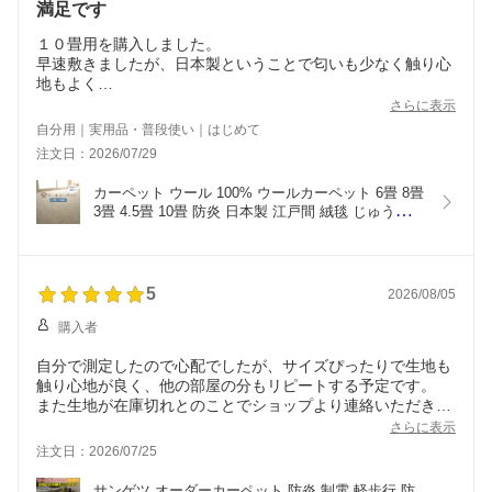
満足です
１０畳用を購入しました。
早速敷きましたが、日本製ということで匂いも少なく触り心
地もよく
ペットも飼っているのですが爪も引っかかることもなく満足
さらに表示
しています。
自分用｜実用品・普段使い｜はじめて
注文日：2026/07/29
カーペット ウール 100% ウールカーペット 6畳 8畳 
3畳 4.5畳 10畳 防炎 日本製 江戸間 絨毯 じゅうたん 
ラグ おしゃれ 無地 天然素材 ウール100％ 抗菌 防
ダニ はさみで切れる 床暖房対応 ホットカーペット
対応 オールシーズン オペラ (H) 最強配送
5
2026/08/05
購入者
自分で測定したので心配でしたが、サイズぴったりで生地も
触り心地が良く、他の部屋の分もリピートする予定です。
また生地が在庫切れとのことでショップより連絡いただきま
したが、ショップの対応も丁寧でとても安心しました。あり
さらに表示
がとうございました。
注文日：2026/07/25
サンゲツ オーダーカーペット 防炎 制電 軽歩行 防