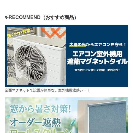
リングタイル フローリン
カムシェード シンプル
×丈135cm 丈178cm 丈2
グ材 シンプル スタンダ
節電 簡単 DIY 新築 リフ
00cm 1枚入 2way取付 無
ード ペット 約40×40cm
ォーム 仕切り スリット
地 仕切り 隠す 遮熱 断熱
10枚入りフロアタイル
窓 無地 フリーカット (K
防音 マルチ グレードカ
✨RECOMMEND（おすすめ商品）
(H)
YU)
ーテン (KYU)
全面マグネットで設置が簡単な、室外機用遮熱シート