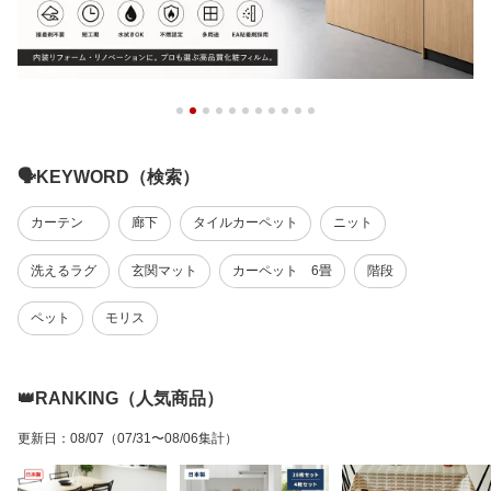
🗣️KEYWORD（検索）
カーテン
廊下
タイルカーペット
ニット
洗えるラグ
玄関マット
カーペット 6畳
階段
ペット
モリス
👑RANKING（人気商品）
更新日
：
08/07
（07/31〜08/06集計）