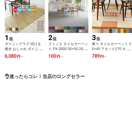
1
2
3
位
位
位
ダイニングラグ 拭ける
スミノエ タイルカーペッ
東リ タイルカーペット 4
撥水 おしゃれ ダイニン
ト PX-3000 50×50 20枚
0×40 アタック270 キャ
グマット 木目調 フロー
4枚 セット サンプル 防音
ンバスファイン AK270
6,080
100
789
円
～
円
～
円
～
リングマット クッション
防炎 制電 業務用 オフィ
洗える 犬 猫 ペット ラグ
フロア 2畳 3畳 ラグ カー
ス 店舗 リビング ラグ 絨
カットパイル ズレない
ペット 傷防止 抗菌 防カ
毯 じゅうたん パネルカ
置くだけ 吸着 床暖房対
ビ 防汚 日本製 ペット 犬
ーペット フロアタイル
応 おしゃれ 防音 防炎 消
👌迷ったらコレ！当店のロングセラー
猫 子供 食べこぼし 絨毯
置くだけ ペット 犬 猫 子
臭 パネルカーペット 子
ビニール フローリング調
供 傷防止 カットOK DIY
供 日本製 無地 ファブリ
床 保護 白 黒 ブラウン D
無地 北欧 おしゃれ 日本
ックフロア (Y)
R (Y) 最強配送
製 (S)