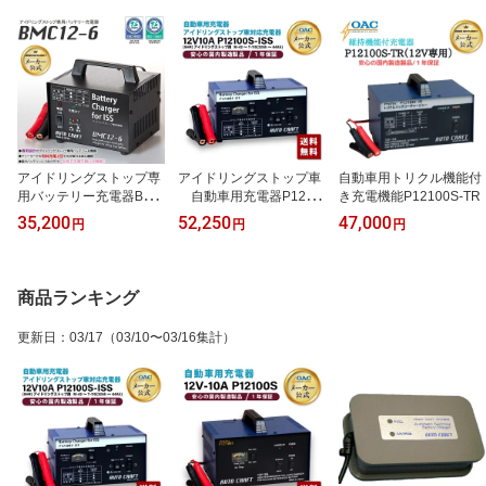
アイドリングストップ専
アイドリングストップ車
自動車用トリクル機能付
用バッテリー充電器BMC
自動車用充電器P1210
き充電機能P12100S-TR
12-6
0S-ISS
35,200
52,250
47,000
円
円
円
商品ランキング
更新日
：
03/17
（03/10〜03/16集計）