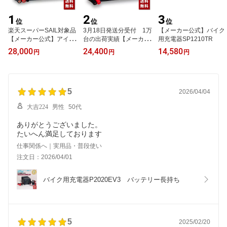
1
2
3
位
位
位
楽天スーパーSAIL対象品
3月18日発送分受付 1万
【メーカー公式】バイク
【メーカー公式】アイド
台の出荷実績【メーカー
用充電器SP1210TR
リングストップ車 自動
公式】国産 自動車電池
28,000
24,400
14,580
円
円
円
車用充電器P12100S-ISS
専用充電器P12100S オ
オリオンオートクラフ
リオンオートクラフト
ト アルプス計器
アルプス計器メーカー
5
2026/04/04
大吉224
男性
50代
ありがとうございました。
たいへん満足しております
仕事関係へ｜実用品・普段使い
注文日：2026/04/01
バイク用充電器P2020EV3　バッテリー長持ち
5
2025/02/20