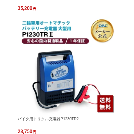
35,200
円
バイク用トリクル充電器P1230TR2
28,750
円