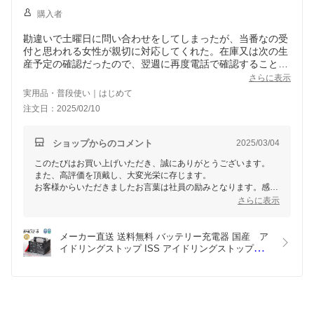
購入者
勘違いで土曜日に問い合わせをしてしまったが、当番なの受
付と思われる女性が親切に対応してくれた。在庫又は次の生
産予定の確認だったので、翌週に再度電話で確認することに
なった。月曜の朝には「在庫有り、すぐ出荷できます」の連
さらに表示
絡があった。更に質問があったので折り返し電話したとこ
実用品・普段使い｜はじめて
ろ、受け付けた女性が担当にかわること無く（待たせること
注文日：2025/02/10
無く）、詳細に回答してくれ購入することができた。
社員教育の行き届いた会社だと思う。そのような社員が作成
する製品なので、プロでなくても安心して使うことができ
ショップからのコメント
2025/03/04
る。
このたびはお買い上げいただき、誠にありがとうございます。
また、高評価を頂戴し、大変光栄に存じます。
お客様からいただきましたお言葉は社員の励みとなります。感謝
申し上げます。
さらに表示
今後もご満足いただける商品・サービスを提供できるよう努めて
まいりますので、引き続きよろしくお願い申し上げます。
メーカー直送 送料無料 バッテリー充電器 国産　ア
イドリングストップ ISS アイドリングストップ車 
ドライブ エコドライブ　バッテリー充電器　カー
用品【メーカー公式】アイドリングストップ専用バ
ッテリー充電器BMC12-6　オリオンオートクラフ
ト　アルプス計器