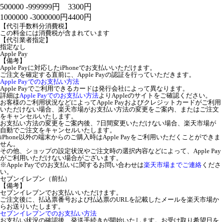
500000 -999999円
3300円
1000000 -3000000円
4400円
【代引手数料分消費税】
この料金には消費税が含まれています
【代引業者指定】
指定なし
Apple Pay
【備考】
Apple Payに対応したiPhoneでお支払いいただけます。
ご注文を確定する直前に、Apple Payの認証を行っていただきます。
Apple Payでのお支払い方法
Apple Payでご利用できるカードは発行会社によって異なります。
詳細は
Apple Payでのお支払い方法
よりAppleのサイトをご確認ください。
お客様のご利用状況などによってApple Payおよびクレジットカードがご利用
いただけない場合、楽天市場がお支払い方法の変更をご案内、またはご注文
をキャンセルいたします。
お支払い方法の変更をご案内後、7日間変更いただけない場合、楽天市場が
自動でご注文をキャンセルいたします。
iPhone以外の端末からのご購入時はApple Payをご利用いただくことができま
せん。
その他、ショップの設定状況やご注文時の選択内容などによって、Apple Pay
がご利用いただけない場合がございます。
※Apple Payでのお支払いに関するお問い合わせは
楽天市場までご連絡
くださ
い。
セブンイレブン（前払）
【備考】
セブンイレブンでお支払いいただけます。
ご注文後に、払込票番号および払込票のURLを記載したメールを楽天市場か
らお送りいたします。
セブンイレブンでのお支払い方法
お支払い状況の確認後、発送手続きが開始いたします。お受け取り希望日を