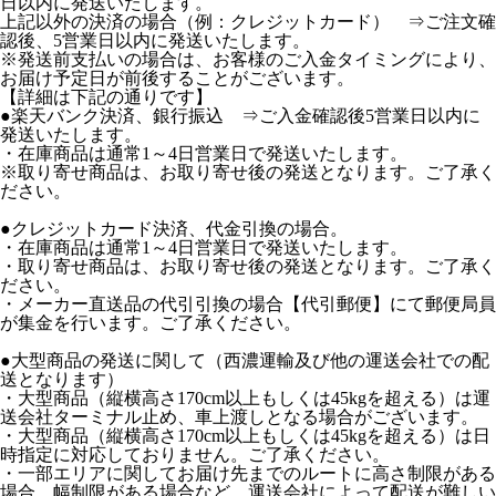
日以内に発送いたします。
上記以外の決済の場合（例：クレジットカード） ⇒ご注文確
認後、5営業日以内に発送いたします。
※発送前支払いの場合は、お客様のご入金タイミングにより、
お届け予定日が前後することがございます。
【詳細は下記の通りです】
●楽天バンク決済、銀行振込 ⇒ご入金確認後5営業日以内に
発送いたします。
・在庫商品は通常1～4日営業日で発送いたします。
※取り寄せ商品は、お取り寄せ後の発送となります。ご了承く
ださい。
●クレジットカード決済、代金引換の場合。
・在庫商品は通常1～4日営業日で発送いたします。
・取り寄せ商品は、お取り寄せ後の発送となります。ご了承く
ださい。
・メーカー直送品の代引引換の場合【代引郵便】にて郵便局員
が集金を行います。ご了承ください。
●大型商品の発送に関して（西濃運輸及び他の運送会社での配
送となります）
・大型商品（縦横高さ170cm以上もしくは45kgを超える）は運
送会社ターミナル止め、車上渡しとなる場合がございます。
・大型商品（縦横高さ170cm以上もしくは45kgを超える）は日
時指定に対応しておりません。ご了承ください。
・一部エリアに関してお届け先までのルートに高さ制限がある
場合、幅制限がある場合など、運送会社によって配送が難しい