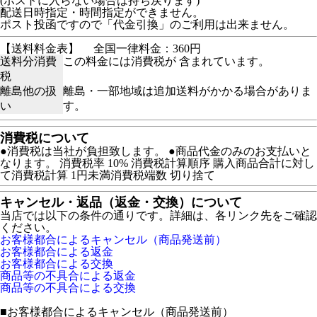
(ポストに入らない場合は持ち戻ります)
配送日時指定・時間指定ができません。
ポスト投函ですので「代金引換」のご利用は出来ません。
【送料料金表】
全国一律料金：360円
送料分消費
この料金には消費税が 含まれています。
税
離島他の扱
離島・一部地域は追加送料がかかる場合がありま
い
す。
消費税について
●消費税は当社が負担致します。 ●商品代金のみのお支払いと
なります。 消費税率 10% 消費税計算順序 購入商品合計に対し
て消費税計算 1円未満消費税端数 切り捨て
キャンセル・返品（返金・交換）について
当店では以下の条件の通りです。詳細は、各リンク先をご確認
ください。
お客様都合によるキャンセル（商品発送前）
お客様都合による返金
お客様都合による交換
商品等の不具合による返金
商品等の不具合による交換
■
お客様都合によるキャンセル（商品発送前）