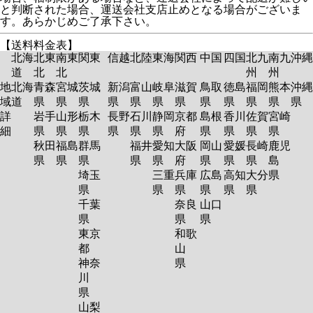
と判断された場合、運送会社支店止めとなる場合がございま
す。あらかじめご了承下さい。
【送料料金表】
北海
北東
南東
関東
信越
北陸
東海
関西
中国
四国
北九
南九
沖縄
道
北
北
州
州
地
北海
青森
宮城
茨城
新潟
富山
岐阜
滋賀
鳥取
徳島
福岡
熊本
沖縄
域
道
県
県
県
県
県
県
県
県
県
県
県
県
詳
岩手
山形
栃木
長野
石川
静岡
京都
島根
香川
佐賀
宮崎
細
県
県
県
県
県
県
府
県
県
県
県
秋田
福島
群馬
福井
愛知
大阪
岡山
愛媛
長崎
鹿児
県
県
県
県
県
府
県
県
県
島
埼玉
三重
兵庫
広島
高知
大分
県
県
県
県
県
県
県
千葉
奈良
山口
県
県
県
東京
和歌
都
山
神奈
県
川
県
山梨