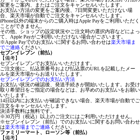
変更をご案内、またはご注文をキャンセルいたします。
お支払い方法の変更をご案内後、7日間変更いただけない場
合、楽天市場が自動でご注文をキャンセルいたします。
iPhone以外の端末からのご購入時はApple Payをご利用いただく
ことができません。
その他、ショップの設定状況やご注文時の選択内容などによっ
て、Apple Payがご利用いただけない場合がございます。
※Apple Payでのお支払いに関するお問い合わせは
楽天市場ま
でご連絡
ください。
セブンイレブン（前払）
【備考】
セブンイレブンでお支払いいただけます。
ご注文後に、払込票番号および払込票のURLを記載したメー
ルを楽天市場からお送りいたします。
セブンイレブンでのお支払い方法
お支払い状況の確認後、発送手続きが開始いたします。お受け
取り希望日をご指定の場合などは、お早めのお支払いをお願い
いたします。
14日以内にお支払いが確認できない場合、楽天市場が自動でご
注文をキャンセルいたします。
決済手数料は無料です。
※30万円（税込）以上のご注文にはご利用いただけません。
※セブンイレブン（前払）でのお支払いに関するお問い合わせ
は
楽天市場までご連絡
ください。
ファミリーマート、ローソン等（前払）
【備考】