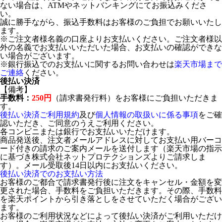
ない場合は、ATMやネットバンキングにてお振込みくださ
い。
誠に勝手ながら、振込手数料はお客様のご負担でお願いいたし
ます。
※ご注文者様名義の口座よりお支払いください。ご注文者様以
外の名義でお支払いいただいた場合、お支払いの確認ができな
い場合がございます。
※銀行振込でのお支払いに関するお問い合わせは
楽天市場まで
ご連絡
ください。
後払い決済
【備考】
手数料：
250円
（請求書発行料）をお客様にご負担いただきま
す。
後払い決済ご利用規約
及び
個人情報の取扱いに係る事項
をご確
認いただき、ご同意のうえご利用ください。
各コンビニまたは銀行でお支払いいただけます。
商品発送後、注文者メールアドレスに対してお支払い用バーコ
ード付きの請求のご案内メールを送付します（楽天市場の指示
に基づき株式会社ネットプロテクションズよりご請求しま
す）。メール受取後14日以内にお支払いください。
後払い決済でのお支払い方法
お客様のご都合で請求書発行後に注文をキャンセル・金額を変
更された場合、手数料をご負担いただきます。その際、手数料
を楽天ポイントから引き落としをさせていただく場合がござい
ます。
お客様のご利用状況などによって後払い決済がご利用いただけ