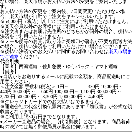
ない場合、楽天市場がお支払い方法の変更をご案内いたしま
す。
お支払い方法の変更をご案内後、7日間変更いただけない場
合、楽天市場が自動でご注文をキャンセルいたします。
※54,000円（税込）以上のご注文にはご利用いただけません。
※楽天会員以外のお客様にはご利用いただけません。
※注文者またはお届け先住所のどちらかが国外の場合、後払い
決済をご利用いただけません。
※メール便等のお受け取り時に受領印や署名が不要な配送方法
の場合、後払い決済をご利用いただけない場合がございます。
※後払い決済でのお支払いに関するお問い合わせは
楽天市場ま
でご連絡
ください。
代金引換
【業者】西濃運輸・佐川急便・ゆうパック・ヤマト運輸
【備考】
●当店からお送りするメールに記載の金額を、商品配送時にご
用意ください。
＜注文金額 手数料(税込)＞ 1円～ 330円 10,000円～
440円 30,000円～ 660円 100,000円～ 1,100円 300,000円～
2,200円 500,000円～ 3,300円 1,000,000円～ 4,400円
※クレッジトカードでのお支払いはできません。
※運送会社の代金引換伝票内にあります「領収書」が公式な領
収書となります。
※ご利用上限30万円までとなります。
●メーカー直送品の場合、【代引郵便】となります。商品着荷
時の決済では無く郵便局員が集金に伺います。