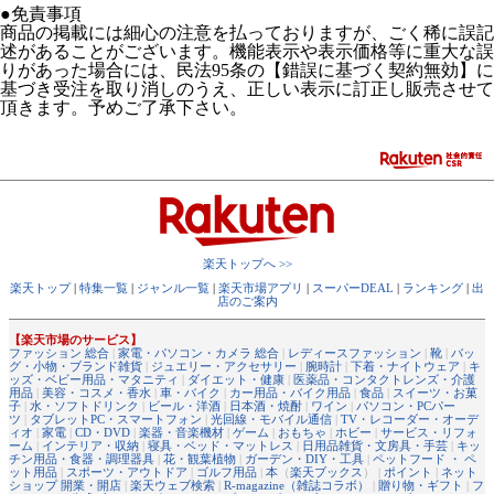
●免責事項
商品の掲載には細心の注意を払っておりますが、ごく稀に誤記
述があることがございます。機能表示や表示価格等に重大な誤
りがあった場合には、民法95条の【錯誤に基づく契約無効】に
基づき受注を取り消しのうえ、正しい表示に訂正し販売させて
頂きます。予めご了承下さい。
楽天トップへ >>
楽天トップ
|
特集一覧
|
ジャンル一覧
|
楽天市場アプリ
|
スーパーDEAL
|
ランキング
|
出
店のご案内
【楽天市場のサービス】
ファッション 総合
|
家電・パソコン・カメラ 総合
|
レディースファッション
|
靴
|
バッ
グ・小物・ブランド雑貨
|
ジュエリー・アクセサリー
|
腕時計
|
下着・ナイトウェア
|
キ
ッズ・ベビー用品・マタニティ
|
ダイエット・健康
|
医薬品・コンタクトレンズ・介護
用品
|
美容・コスメ・香水
|
車・バイク
|
カー用品・バイク用品
|
食品
|
スイーツ・お菓
子
|
水・ソフトドリンク
|
ビール・洋酒
|
日本酒・焼酎
|
ワイン
|
パソコン・PCパー
ツ
|
タブレットPC・スマートフォン
|
光回線・モバイル通信
|
TV・レコーダー・オーデ
ィオ
|
家電
|
CD・DVD
|
楽器・音楽機材
|
ゲーム
|
おもちゃ
|
ホビー
|
サービス・リフォ
ーム
|
インテリア・収納
|
寝具・ベッド・マットレス
|
日用品雑貨・文房具・手芸
|
キッ
チン用品・食器・調理器具
|
花・観葉植物
|
ガーデン・DIY・工具
|
ペットフード ・ ペ
ット用品
|
スポーツ・アウトドア
|
ゴルフ用品
|
本
（
楽天ブックス
） |
ポイント
|
ネット
ショップ 開業・開店
|
楽天ウェブ検索
|
R-magazine（雑誌コラボ）
|
贈り物・ギフト
|
フ