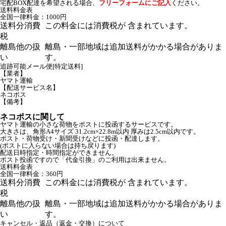
宅配BOX配達を希望される場合、
フリーフォームにご記入
ください。
送料料金表
全国一律料金：1000円
送料分消費
この料金には消費税が 含まれています。
税
離島他の扱
離島・一部地域は追加送料がかかる場合がありま
い
す。
追跡可能メール便[特定送料]
【業者】
ヤマト運輸
【配送サービス名】
ネコポス
【備考】
ネコポスに関して
ヤマト運輸の小さな荷物をポストに投函するサービスです。
大きさは、角形A4サイズ 31.2cm×22.8m以内 厚みは2.5cm以内です。
ポスト・荷物受け・新聞受けなどに投函・配達します。
(ポストに入らない場合は持ち戻ります)
配送日時指定・時間指定ができません。
ポスト投函ですので「代金引換」のご利用は出来ません。
送料料金表
全国一律料金：360円
送料分消費
この料金には消費税が 含まれています。
税
離島他の扱
離島・一部地域は追加送料がかかる場合がありま
い
す。
キャンセル・返品（返金・交換）について