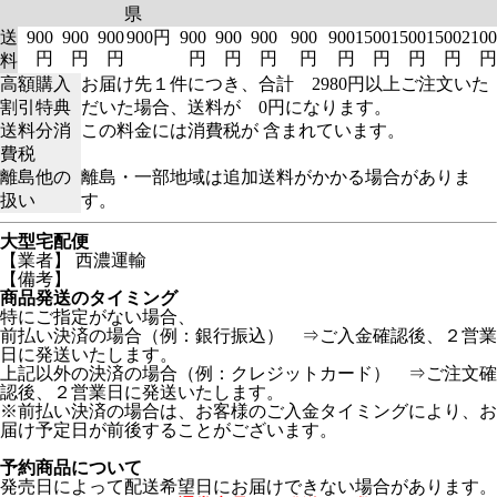
県
送
900
900
900
900円
900
900
900
900
900
1500
1500
1500
2100
円
円
円
円
円
円
円
円
円
円
円
円
料
高額購入
お届け先１件につき、合計 2980円以上ご注文いた
割引特典
だいた場合、送料が 0円になります。
送料分消
この料金には消費税が 含まれています。
費税
離島他の
離島・一部地域は追加送料がかかる場合がありま
扱い
す。
大型宅配便
【業者】 西濃運輸
【備考】
商品発送のタイミング
特にご指定がない場合、
前払い決済の場合（例：銀行振込） ⇒ご入金確認後、２営業
日に発送いたします。
上記以外の決済の場合（例：クレジットカード） ⇒ご注文確
認後、２営業日に発送いたします。
※前払い決済の場合は、お客様のご入金タイミングにより、お
届け予定日が前後することがございます。
予約商品について
発売日によって配送希望日にお届けできない場合があります。