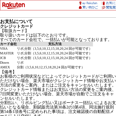
お支払について
クレジットカード
【取扱カード】
取り扱いカードは以下のとおりです。
すべてのカード会社で、一括払いが可能となっております。
カード会社
支払方法
VISA
リボ,分割（3,5,6,10,12,15,18,20,24 回が可能です）
MASTER
リボ,分割（3,5,6,10,12,15,18,20,24 回が可能です）
JCB
リボ,分割（3,5,6,10,12,15,18,20,24 回が可能です）
Diners
リボ
AMEX
分割（3,5,6,10,12,15,18,20,24 回が可能です）
【備考】
お客様のご利用状況などによってクレジットカードがご利用い
ただけない場合、楽天市場がクレジットカード情報やお支払い
方法の変更をご案内、またはご注文をキャンセルいたします。
クレジットカード情報またはお支払い方法の変更をご案内後、
7日間変更いただけない場合、楽天市場が自動でご注文をキャ
ンセルいたします。
分割払い、リボルビング払い又はボーナス一括払いによるお支
払いとなる場合、割賦販売法第30条2の3第4項、同法施行規則
第54条1項各号に定められた事項は、注文確認後の自動配信メ
ールにより交付します。