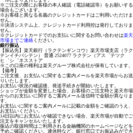
※ご注文の際にお客様の本人確認（電話確認等）をお願いする
場合もございます。
※お客様と異なる名義のクレジットカードはご利用いただけま
せん。
※決済システム上、クレジットカード利用控は発行しておりま
せん。
※クレジットカードでのお支払いに関するお問い合わせは
楽天
市場までご連絡
ください。
銀行振込
【振込先】楽天銀行（ラクテンギンコウ）楽天市場支店（ラク
テンイチバシテン） 普通 2524077 ラクテン（アス゛テツク
ヒ゛シ゛ネスストア
※この口座の権利は楽天グループ株式会社が保有しています。
【備考】
ご注文後、お支払いに関するご案内メールを楽天市場からお送
りいたします。
お支払い状況の確認後、発送手続きが開始いたします。
ショップが金額を変更した場合、お客様のご注文時と楽天市場
からのお支払いに関するご案内メール送信時で金額が異なりま
す。
お支払いに関するご案内メールに記載の金額をご確認のうえ、
お支払いください。
14日以内にお支払いが確認できない場合、楽天市場が自動でご
注文をキャンセルいたします。
振込の取扱時間はご利用される金融機関のホームページなどを
予めご確認ください。連休時など、銀行窓口でお振込みができ