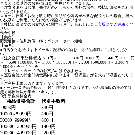
※楽天会員以外のお客様にはご利用いただけません。
※注文者またはお届け先住所のどちらかが国外の場合、後払い決済をご利用
いただけません。
※メール便等のお受け取り時に受領印や署名が不要な配送方法の場合、後払
い決済をご利用いただけない場合がございます。
※後払い決済でのお支払いに関するお問い合わせは
楽天市場までご連絡
くだ
さい。
代金引換
【業者】
西濃運輸・佐川急便・ゆうパック・ヤマト運輸
【備考】
●当店からお送りするメールに記載の金額を、商品配送時にご用意くださ
い。
＜注文金額 手数料(税込)＞ 1円～ 330円 10,000円～ 440円 30,000円
～ 660円 100,000円～ 1,100円 300,000円～ 2,200円 500,000円～ 3,300円
1,000,000円～ 4,400円
※クレッジトカードでのお支払いはできません。
※運送会社の代金引換伝票内にあります「領収書」が公式な領収書となりま
す。
※ご利用上限30万円までとなります。
●メーカー直送品の場合、【代引郵便】となります。商品着荷時の決済では
無く郵便局員が集金に伺います。
代引手数料料金表
商品価格合計
代引手数料
-9999円
330円
10000 -29999円
440円
30000 -99999円
660円
100000 -299999円
1400円
300000 -499999円
2200円