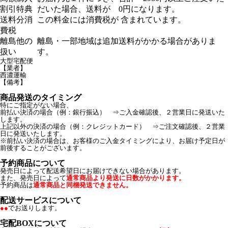
割引特典
だいた場合、送料が 0円になります。
送料分消
この料金には消費税が 含まれています。
費税
離島他の
離島・一部地域は追加送料がかかる場合がありま
扱い
す。
大型宅配便
【業者】
西濃運輸
【備考】
商品発送のタイミング
特にご指定がない場合、
前払い決済の場合（例：銀行振込） ⇒ご入金確認後、２営業日に発送いた
します。
上記以外の決済の場合（例：クレジットカード） ⇒ご注文確認後、２営業
日に発送いたします。
※前払い決済の場合は、お客様のご入金タイミングにより、お届け予定日が
前後することがございます。
予約商品について
発売日によって配送希望日にお届けできない場合があります。
また、発売日によって
通常商品より発送に日数がかかります。
予約商品は
通常商品と同梱発送できません。
配送サービスについて
●●
でお送りします。
宅配BOXについて