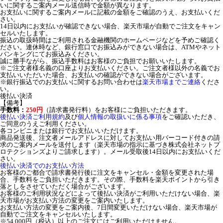
いに関するご案内メール送信時で金額が異なります。
お支払いに関するご案内メールに記載の金額をご確認のうえ、お支払いくだ
さい。
14日以内にお支払いが確認できない場合、楽天市場が自動でご注文をキャン
セルいたします。
振込の取扱時間はご利用される金融機関のホームページなどを予めご確認く
ださい。連休時など、銀行窓口でお振込みができない場合は、ATMやネット
バンキングにてお振込みください。
誠に勝手ながら、振込手数料はお客様のご負担でお願いいたします。
※ご注文者様名義の口座よりお支払いください。ご注文者様以外の名義でお
支払いいただいた場合、お支払いの確認ができない場合がございます。
※銀行振込でのお支払いに関するお問い合わせは
楽天市場までご連絡
くださ
い。
後払い決済
【備考】
手数料：
250円
（請求書発行料）をお客様にご負担いただきます。
後払い決済ご利用規約
及び
個人情報の取扱いに係る事項
をご確認いただき、
ご同意のうえご利用ください。
各コンビニまたは銀行でお支払いいただけます。
商品発送後、注文者メールアドレスに対してお支払い用バーコード付きの請
求のご案内メールを送付します（楽天市場の指示に基づき株式会社ネットプ
ロテクションズよりご請求します）。メール受取後14日以内にお支払いくだ
さい。
後払い決済でのお支払い方法
お客様のご都合で請求書発行後に注文をキャンセル・金額を変更された場
合、手数料をご負担いただきます。その際、手数料を楽天ポイントから引き
落としをさせていただく場合がございます。
お客様のご利用状況などによって後払い決済がご利用いただけない場合、楽
天市場がお支払い方法の変更をご案内いたします。
お支払い方法の変更をご案内後、7日間変更いただけない場合、楽天市場が
自動でご注文をキャンセルいたします。
※54,000円（税込）以上のご注文にはご利用いただけません。