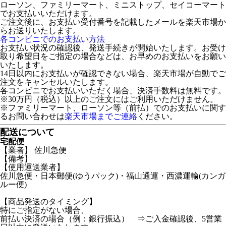
ローソン、ファミリーマート、ミニストップ、セイコーマート
でお支払いいただけます。
ご注文後に、お支払い受付番号を記載したメールを楽天市場か
らお送りいたします。
各コンビニでのお支払い方法
お支払い状況の確認後、発送手続きが開始いたします。お受け
取り希望日をご指定の場合などは、お早めのお支払いをお願い
いたします。
14日以内にお支払いが確認できない場合、楽天市場が自動でご
注文をキャンセルいたします。
各コンビニでお支払いいただく場合、決済手数料は無料です。
※30万円（税込）以上のご注文にはご利用いただけません。
※ファミリーマート、ローソン等（前払）でのお支払いに関す
るお問い合わせは
楽天市場までご連絡
ください。
配送について
宅配便
【業者】 佐川急便
【備考】
【使用運送業者】
佐川急便・日本郵便(ゆうパック)・福山通運・西濃運輸(カンガ
ルー便)
【商品発送のタイミング】
特にご指定がない場合、
前払い決済の場合（例：銀行振込） ⇒ご入金確認後、5営業