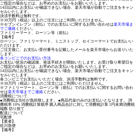
ご指定の場合などは、お早めのお支払いをお願いいたします。
14日以内にお支払いが確認できない場合、楽天市場が自動でご注文をキャン
セルいたします。
決済手数料は無料です。
※30万円（税込）以上のご注文にはご利用いただけません。
※セブンイレブン（前払）でのお支払いに関するお問い合わせは
楽天市場ま
でご連絡
ください。
ファミリーマート、ローソン等（前払）
【備考】
ローソン、ファミリーマート、ミニストップ、セイコーマートでお支払いい
ただけます。
ご注文後に、お支払い受付番号を記載したメールを楽天市場からお送りいた
します。
各コンビニでのお支払い方法
お支払い状況の確認後、発送手続きが開始いたします。お受け取り希望日を
ご指定の場合などは、お早めのお支払いをお願いいたします。
14日以内にお支払いが確認できない場合、楽天市場が自動でご注文をキャン
セルいたします。
各コンビニでお支払いいただく場合、決済手数料は無料です。
※30万円（税込）以上のご注文にはご利用いただけません。
※ファミリーマート、ローソン等（前払）でのお支払いに関するお問い合わ
せは
楽天市場までご連絡
ください。
消費税について
●消費税は当社が負担致します。 ●商品代金のみのお支払いとなります。 消
費税率 10% 消費税計算順序 購入商品合計に対して消費税計算 1円未満消費税
端数 切り捨て
配送について
宅配便
【業者】
佐川急便
【備考】