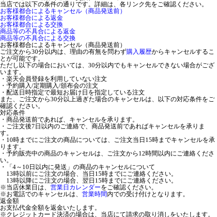
当店では以下の条件の通りです。詳細は、各リンク先をご確認ください。
お客様都合によるキャンセル（商品発送前）
お客様都合による返金
お客様都合による交換
商品等の不具合による返金
商品等の不具合による交換
お客様都合によるキャンセル（商品発送前）
ご注文から30分以内は、理由の有無を問わず
購入履歴
からキャンセルするこ
とが可能です。
ただし以下の場合においては、30分以内でもキャンセルできない場合がござ
います。
・楽天会員登録を利用していない注文
・予約購入/定期購入/頒布会の注文
・配送日時指定で最短お届け日を指定している注文
また、ご注文から30分以上過ぎた場合のキャンセルは、以下の対応条件をご
確認ください。
対応条件
・商品発送前であれば、キャンセルを承ります。
・ご注文後7日以内のご連絡で、商品発送前であればキャンセルを承りま
す。
・10時までにご注文の商品については、ご注文当日15時までキャンセルを承
ります。
・予約販売中の商品のキャンセルは、ご注文から12時間以内にご連絡くださ
い。
・「4～10日以内に発送」の商品のキャンセルについて
13時以前にご注文の場合、当日15時までにご連絡ください。
13時以降にご注文の場合、翌日15時までにご連絡ください。
※当店休業日は、
営業日カレンダー
をご確認ください。
※お電話でのキャンセルは、
営業時間
内での受け付けとなります。
返金額
お支払代金全額を返金いたします。
※クレジットカード決済の場合は、当店にて請求の取り消しをいたします。