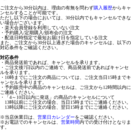
ご注文から30分以内は、理由の有無を問わず
購入履歴
からキャ
ンセルすることが可能です。
ただし以下の場合においては、30分以内でもキャンセルできな
い場合がございます。
・楽天会員登録を利用していない注文
・予約購入/定期購入/頒布会の注文
・配送日時指定で最短お届け日を指定している注文
また、ご注文から30分以上過ぎた場合のキャンセルは、以下の
対応条件をご確認ください。
対応条件
・商品発送前であれば、キャンセルを承ります。
・ご注文後7日以内のご連絡で、商品発送前であればキャンセ
ルを承ります。
・10時までにご注文の商品については、ご注文当日15時までキ
ャンセルを承ります。
・予約販売中の商品のキャンセルは、ご注文から12時間以内に
ご連絡ください。
・「4～10日以内に発送」の商品のキャンセルについて
13時以前にご注文の場合、当日15時までにご連絡ください。
13時以降にご注文の場合、翌日15時までにご連絡ください。
※当店休業日は、
営業日カレンダー
をご確認ください。
※お電話でのキャンセルは、
営業時間
内での受け付けとなりま
す。