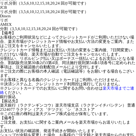
リボ,分割（3,5,6,10,12,15,18,20,24 回が可能です）
JCB
リボ,分割（3,5,6,10,12,15,18,20,24 回が可能です）
Diners
リボ
AMEX
分割（3,5,6,10,12,15,18,20,24 回が可能です）
【備考】
お客様のご利用状況などによってクレジットカードがご利用いただけない場
合、楽天市場がクレジットカード情報やお支払い方法の変更をご案内、また
はご注文をキャンセルいたします。
クレジットカード情報またはお支払い方法の変更をご案内後、7日間変更い
ただけない場合、楽天市場が自動でご注文をキャンセルいたします。
分割払い、リボルビング払い又はボーナス一括払いによるお支払いとなる場
合、割賦販売法第30条2の3第4項、同法施行規則第54条1項各号に定められた
事項は、注文確認後の自動配信メールにより交付します。
※ご注文の際にお客様の本人確認（電話確認等）をお願いする場合もござい
ます。
※お客様と異なる名義のクレジットカードはご利用いただけません。
※決済システム上、クレジットカード利用控は発行しておりません。
※クレジットカードでのお支払いに関するお問い合わせは
楽天市場までご連
絡
ください。
銀行振込
【振込先】
楽天銀行（ラクテンギンコウ）楽天市場支店（ラクテンイチバシテン） 普通
2524077 ラクテン（アス゛テツクヒ゛シ゛ネスストア
※この口座の権利は楽天グループ株式会社が保有しています。
【備考】
ご注文後、お支払いに関するご案内メールを楽天市場からお送りいたしま
す。
お支払い状況の確認後、発送手続きが開始いたします。
ショップが金額を変更した場合、お客様のご注文時と楽天市場からのお支払