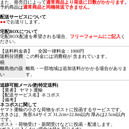
また、発売日によって
通常商品より発送に日数がかかります。
予約商品は
通常商品と同梱発送できません。
配送サービスについて
●●
でお送りします。
宅配BOXについて
宅配BOX配達を希望される場合、
フリーフォームにご記入
く
ださい。
【送料料金表】
全国一律料金：1000円
送料分消費
この料金には消費税が 含まれています。
税
離島他の扱
離島・一部地域は追加送料がかかる場合がありま
い
す。
追跡可能メール便[特定送料]
【業者】 ヤマト運輸
【配送サービス名】ネコポス
【備考】
ネコポスに関して
ヤマト運輸の小さな荷物をポストに投函するサービスです。
大きさは、角形A4サイズ 31.2cm×22.8m以内 厚みは2.5cm以内
です。
ポスト・荷物受け・新聞受けなどに投函・配達します。