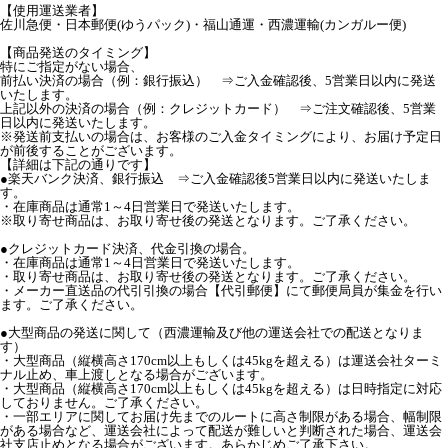
【使用運送業者】
佐川急便・日本郵便(ゆうパック)・福山通運・西濃運輸(カンガルー便)
【商品発送のタイミング】
特にご指定がない場合、
前払い決済の場合（例：銀行振込） ⇒ご入金確認後、5営業日以内に発送
いたします。
上記以外の決済の場合（例：クレジットカード） ⇒ご注文確認後、5営業
日以内に発送いたします。
※発送前支払いの場合は、お客様のご入金タイミングにより、お届け予定日
が前後することがございます。
【詳細は下記の通りです】
●楽天バンク決済、銀行振込 ⇒ご入金確認後5営業日以内に発送いたしま
す。
・在庫商品は通常1～4日営業日で発送いたします。
※取り寄せ商品は、お取り寄せ後の発送となります。ご了承ください。
●クレジットカード決済、代金引換の場合。
・在庫商品は通常1～4日営業日で発送いたします。
・取り寄せ商品は、お取り寄せ後の発送となります。ご了承ください。
・メーカー直送品の代引引換の場合【代引郵便】にて郵便局員が集金を行い
ます。ご了承ください。
●大型商品の発送に関して（西濃運輸及び他の運送会社での配送となりま
す）
・大型商品（縦横高さ170cm以上もしくは45kgを超える）は運送会社ターミ
ナル止め、車上渡しとなる場合がございます。
・大型商品（縦横高さ170cm以上もしくは45kgを超える）は日時指定に対応
しておりません。ご了承ください。
・一部エリアに関してお届け先までのルートに高さ制限がある場合、幅制限
がある場合など、運送会社によって配送が難しいと判断された場合、運送会
社支店止めとなる場合がございます。あらかじめご了承下さい。