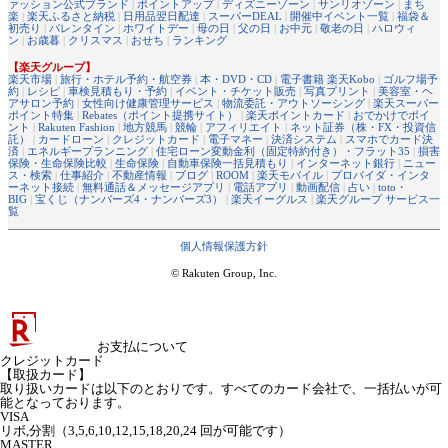
ァッション公式ブランド
|
ポイントアップ
|
ディズニーゾーン
|
サンリオゾーン
|
まち
楽
|
楽天ふるさと納税
|
日用品翌日配達
|
スーパーDEAL
|
開催中イベント一覧
|
福袋＆
初売り
|
バレンタイン
|
ホワイトデー
|
母の日
|
父の日
|
お中元
|
敬老の日
|
ハロウィ
ン
|
お歳暮
|
クリスマス
|
おせち
|
ランキング
【楽天グループ】
楽天市場
|
旅行・ホテル予約・航空券
|
本・DVD・CD
|
電子書籍 楽天Kobo
|
ゴルフ場予
約
|
レシピ
|
車検見積もり・予約
|
イベント・チケット販売
|
写真プリント
|
美容室・ヘ
アサロン予約
|
女性向け健康管理サービス
|
物流委託・アウトソーシング
|
楽天スーパー
ポイント特集
|
Rebates（ポイント提携サイト）
|
楽天ポイントカード
|
おでかけでポイ
ント
|
Rakuten Fashion
|
地方競馬
|
競輪
|
アフィリエイト
|
ネット証券（株・FX・投資信
託）
|
カードローン
|
クレジットカード
|
電子マネー
|
決済システム
|
スマホでカード決
済
|
エネルギープランニング
|
住宅ローン変動金利（固定特約付き）・フラット35
|
損害
保険・生命保険比較
|
生命保険
|
自動車保険一括見積もり
|
インターネット銀行
|
ニュー
ス・検索
|
仕事紹介
|
不動産情報
|
ブログ
|
ROOM
|
楽天モバイル
|
プロバイダ・インタ
ーネット接続
|
無料通話＆メッセージアプリ
|
電話アプリ
|
動画配信
|
占い
|
toto・
BIG
|
宝くじ（ナンバーズ4・ナンバーズ3）
|
楽天イーグルス
|
楽天グループ サービス一
覧
個人情報保護方針
© Rakuten Group, Inc.
お支払について
クレジットカード
【取扱カード】
取り扱いカードは以下のとおりです。すべてのカード会社で、一括払いが可
能となっております。
VISA
リボ,分割（3,5,6,10,12,15,18,20,24 回が可能です）
MASTER