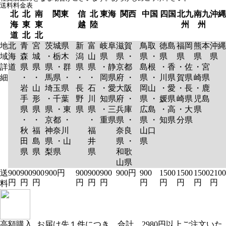
送料料金表
北
北
南
関東
信
北
東海
関西
中国
四国
北九
南九
沖縄
海
東
東
越
陸
州
州
道
北
北
地
北
青
宮
茨城県
新
富
岐阜
滋賀
鳥取
徳島
福岡
熊本
沖縄
域
海
森
城
・栃木
潟
山
県
県 ・
県 ・
県
県
県
県
詳
道
県
県
県 ・群
県
県
・静
京都
島根
・香
・佐
・宮
細
・
・
馬県 ・
・
・
岡県
府 ・
県 ・
川県
賀県
崎県
岩
山
埼玉県
長
石
・愛
大阪
岡山
・愛
・長
・鹿
手
形
・千葉
野
川
知県
府 ・
県 ・
媛県
崎県
児島
県
県
県 ・東
県
県
・三
兵庫
広島
・高
・大
県
・
・
京都 ・
・
重県
県 ・
県 ・
知県
分県
秋
福
神奈川
福
奈良
山口
田
島
県 ・山
井
県 ・
県
県
県
梨県
県
和歌
山県
送
900
900
900
900円
900
900
900
900円
900
1500
1500
1500
2100
円
円
円
円
円
円
円
円
円
円
円
料
高額購入
お届け先１件につき、合計 2980円以上ご注文いた