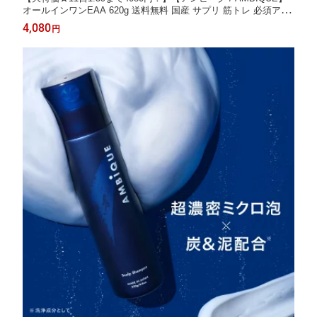
オールインワンEAA 620g 送料無料 国産 サプリ 筋トレ 必須アミ
ノ酸 レモン風味 マスカット風味 BCAA HMB 脂質ゼロ 無添加 プ
4,080
円
ロテイン 高配合 クレアチン グルタミン プレワークアウト トレー
ニング