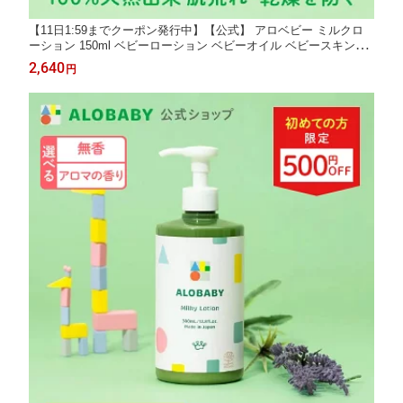
【11日1:59までクーポン発行中】【公式】 アロベビー ミルクロ
ーション 150ml ベビーローション ベビーオイル ベビースキンケ
ア ベビークリーム 乳液 赤ちゃん 新生児 子供 キッズ オーガニッ
2,640
円
ク 国産 無添加 保湿 ALOBABY alobaby 送料無料 【140】