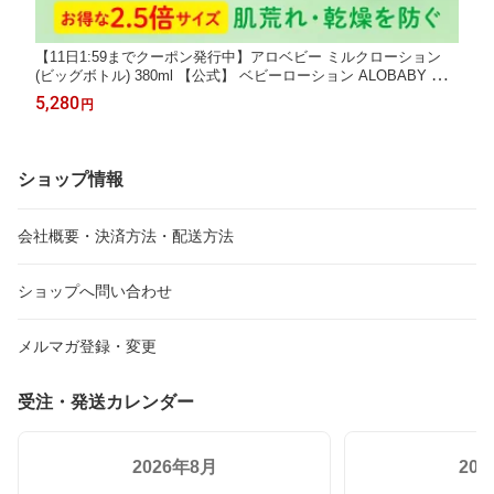
【11日1:59までクーポン発行中】アロベビー ミルクローション
(ビッグボトル) 380ml 【公式】 ベビーローション ALOBABY 送
料無料 オーガニック ベビー オイル クリーム ボディミルク スキ
5,280
円
ンケア 赤ちゃん 新生児 子供 キッズ 保湿剤 無添加 国産【142】
ショップ情報
会社概要・決済方法・配送方法
ショップへ問い合わせ
メルマガ登録・変更
受注・発送カレンダー
2026年8月
20