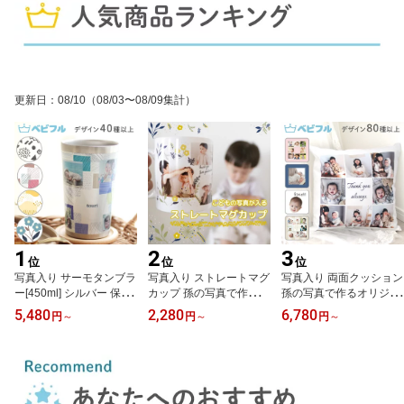
更新日
：
08/10
（08/03〜08/09集計）
1
2
3
位
位
位
写真入り サーモタンブラ
写真入り ストレートマグ
写真入り 両面クッション
ー[450ml] シルバー 保温
カップ 孫の写真で作るオ
孫の写真で作るオリジナ
保冷 真空断熱 ステンレ
リジナルプレゼント 敬老
ルプレゼント おばあちゃ
5,480
2,280
6,780
円
～
円
～
円
～
ス 孫の写真で作るオリジ
の日 母の日 父の日
んおじいちゃんへの贈り
ナルプレゼント 母の日
物 45cm×45cm コットン
父の日 敬老の日
母の日 父の日 敬老の日