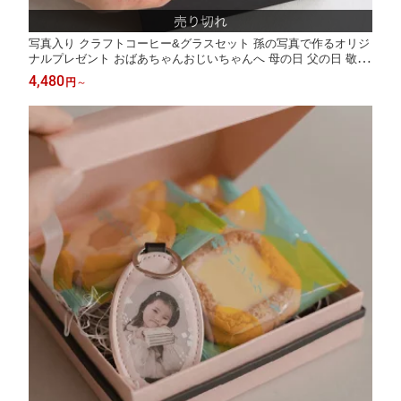
写真入り クラフトコーヒー&グラスセット 孫の写真で作るオリジ
ナルプレゼント おばあちゃんおじいちゃんへ 母の日 父の日 敬老
の日
4,480
円
～