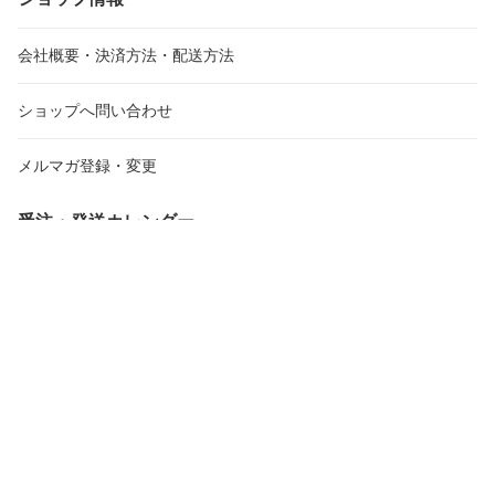
会社概要・決済方法・配送方法
ショップへ問い合わせ
メルマガ登録・変更
受注・発送カレンダー
2026年8月
20
日
月
火
水
木
金
土
日
月
火
26
27
28
29
30
31
1
30
31
1
2
3
4
5
6
7
8
6
7
8
9
10
11
12
13
14
15
13
14
15
16
17
18
19
20
21
22
20
21
22