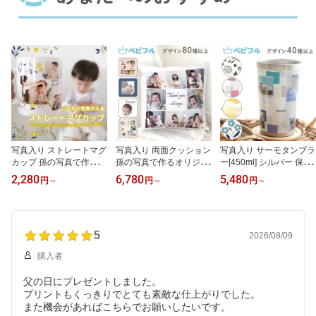
写真入り ストレートマグ
写真入り 両面クッション
写真入り サーモタンブラ
カップ 孫の写真で作るオ
孫の写真で作るオリジナ
ー[450ml] シルバー 保温
リジナルプレゼント 敬老
ルプレゼント おばあちゃ
保冷 真空断熱 ステンレ
2,280
6,780
5,480
円
～
円
～
円
～
の日 母の日 父の日
んおじいちゃんへの贈り
ス 孫の写真で作るオリジ
物 45cm×45cm コットン
ナルプレゼント 母の日
母の日 父の日 敬老の日
父の日 敬老の日
5
2026/08/09
購入者
父の日にプレゼントしました。
プリントもくっきりでとても素敵な仕上がりでした。
また機会があればこちらでお願いしたいです。