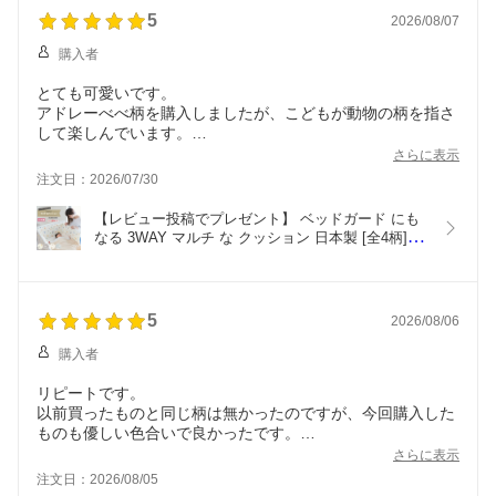
本製 赤ちゃん用
ズ キッズ用品 ベビー用
ども用座布団 かわいい
5
2026/08/07
品
購入者
とても可愛いです。
アドレーべべ柄を購入しましたが、こどもが動物の柄を指さ
して楽しんでいます。
購入前はベッドの柵に頭をぶつけて起きてしまっていました
さらに表示
が、購入後はしっかり寝てくれるようになりました。
注文日：2026/07/30
【レビュー投稿でプレゼント】 ベッドガード にも
なる 3WAY マルチ な クッション 日本製 [全4柄]  
赤ちゃん ベビー 新生児 子ども キッズ 綿100% セ
ット売り 転落防止 クッション ベビーベット用  子
供ベッド お昼寝 子ども用座布団 かわいい
5
2026/08/06
購入者
リピートです。
以前買ったものと同じ柄は無かったのですが、今回購入した
ものも優しい色合いで良かったです。
紐が改良されていて、厚みも十分で満足です。
さらに表示
連結してお昼寝用ベッドとベビーベッドのガード用で使い分
注文日：2026/08/05
けます。