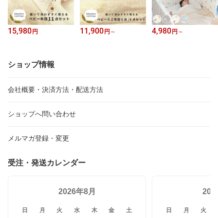
15,980
11,900
4,980
円
円
～
円
～
ショップ情報
会社概要・決済方法・配送方法
ショップへ問い合わせ
メルマガ登録・変更
受注・発送カレンダー
2026年8月
20
日
月
火
水
木
金
土
日
月
火