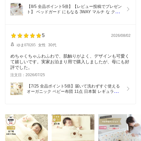
【8/5 全品ポイント5倍】【レビュー投稿でプレゼン
ト】 ベッドガード にもなる 3WAY マルチ な クッ
ション 日本製 [全4柄]  赤ちゃん ベビー 新生児 子
ども キッズ 綿100% セット売り 転落防止 クッショ
ン ベビーベット用  子供ベッド お昼寝 子ども用座
布団 かわいい
5
2026/08/02
ゆま070205
女性
30代
めちゃくちゃふわふわで、肌触りがよく、デザインも可愛く
て嬉しいです。実家お泊まり用で購入しましたが、母にも好
評でした。
注文日：2026/07/25
【7/25 全品ポイント5倍】届いて洗わずすぐ使える 
オーガニック ベビー布団 11点 日本製 レギュラー 
[全6柄] 120 70 ベビー 赤ちゃん 新生児 ベビー布団
セット ダブルガーゼ 綿100 無添加 ベビー寝具  か
わいい ベビーふとんセット 組布団 日本製 赤ちゃん
用