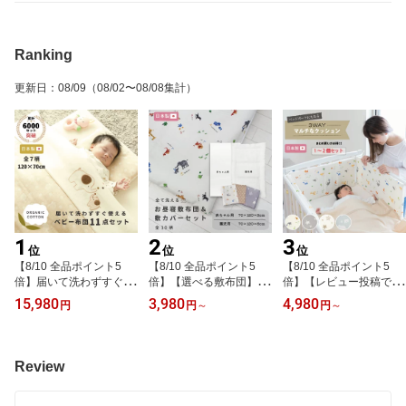
Ranking
更新日
：
08/09
（08/02〜08/08集計）
1
2
3
位
位
位
【8/10 全品ポイント5
【8/10 全品ポイント5
【8/10 全品ポイント5
倍】届いて洗わずすぐ使
倍】【選べる敷布団】お
倍】【レビュー投稿でプ
える オーガニック ベビ
昼寝 敷布団＆ 敷カバー
レゼント】 ベッドガード
15,980
3,980
4,980
円
円
～
円
～
ー布団 11点 日本製 レギ
セット 70×120 日本製
にもなる 3WAY マルチ
ュラー [全6柄] 120 70 ベ
【全10柄】 赤ちゃん ベ
な クッション 日本製 [全
ビー 赤ちゃん 新生児 ベ
ビー 幼児 園児 子ども 洗
4柄] 赤ちゃん ベビー 新
ビー布団セット ダブルガ
える 綿100% カバー フ
生児 子ども キッズ 綿10
Review
ーゼ 綿100 無添加 ベビ
ァスナー お昼寝布団 保
0% セット売り 転落防止
ー寝具 かわいい ベビー
育園 持ち運び 折りたた
クッション ベビーベット
ふとんセット 組布団 日
み 入園準備 幼稚園 キッ
用 子供ベッド お昼寝 子