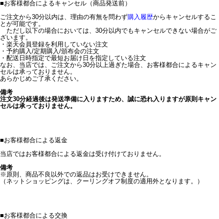
■
お客様都合によるキャンセル（商品発送前）
ご注文から30分以内は、理由の有無を問わず
購入履歴
からキャンセルするこ
とが可能です。
ただし以下の場合においては、30分以内でもキャンセルできない場合がご
ざいます。
・楽天会員登録を利用していない注文
・予約購入/定期購入/頒布会の注文
・配送日時指定で最短お届け日を指定している注文
なお、当店では、ご注文から30分以上過ぎた場合、お客様都合によるキャン
セルは承っておりません。
あらかじめご了承ください。
備考
注文30分経過後は発送準備に入りますため、誠に恐れ入りますが原則キャン
セルは承っておりません。
■
お客様都合による返金
当店ではお客様都合による返金は受け付けておりません。
備考
※原則、商品不良以外での返品はお受けできません。
（ネットショッピングは、クーリングオフ制度の適用外となります。）
■
お客様都合による交換