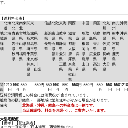
す。
【送料料金表】
北海
北東
南東
関東
信越
北陸
東海
関西
中国
四国
北九
南九
沖縄
道
北
北
州
州
地
北海
青森
宮城
茨城県
新潟
富山
岐阜
滋賀
鳥取
徳島
福岡
熊本
沖縄
域
道
県
県
栃木県
県
県
県
県 京
県 島
県
県
県
県
詳
岩手
山形
群馬県
長野
石川
静岡
都府
根県
香川
佐賀
宮崎
細
県
県
埼玉県
県
県
県
大阪
岡山
県
県
県
秋田
福島
千葉県
福井
愛知
府 兵
県 広
愛媛
長崎
鹿児
県
県
東京都
県
県
庫県
島県
県
県
島
神奈川
三重
奈良
山口
高知
大分
県
県 山梨
県
県 和
県
県
県
県
歌山
県
送
1210
550
550
550円
550
550
550
550円
550円
550
550
550
1210
円
円
円
円
円
円
円
円
円
円
料
送料分消費税
この料金には消費税が 含まれています。
離島他の扱い
離島・一部地域は追加送料がかかる場合があります。
備考
北海道・沖縄・離島への料金表は一例です。
当店確認後、料金をお調べし、ご案内いたします。
大型宅配便
【備考】【配送業者】
メーカー直送便：[日本通運、西濃運輸ほか］