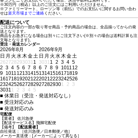
各コンビニでお支払いいただく場合、決済手数料は無料です。
※30万円（税込）以上のご注文にはご利用いただけません。
※ファミリーマート、ローソン等（前払）でのお支払いに関するお問い合わ
せは
楽天市場までご連絡
ください。
配送について
ご注文内容の一部が取り寄せ商品・予約商品の場合は、全品揃ってからの発
送となります。
商品をお急ぎになる場合は別々にご注文下さい(※別々の場合は送料計算も注
文毎となります)。
受注・発送カレンダー
2026年8月
2026年9月
日
月
火
水
木
金
土
日
月
火
水
木
金
土
26
27
28
29
30
31
1
30
31
1
2
3
4
5
2
3
4
5
6
7
8
6
7
8
9
10
11
12
9
10
11
12
13
14
15
13
14
15
16
17
18
19
16
17
18
19
20
21
22
20
21
22
23
24
25
26
23
24
25
26
27
28
29
27
28
29
30
1
2
3
30
31
1
2
3
4
5
■
休業日（受注・発送対応なし）
■
受注対応のみ
■
発送対応のみ
宅配便
【業者】 佐川急便
【配送サービス名】飛脚宅配便
【備考】
【配送業者】
自社発送：［佐川急便／日本郵便／他］
メーカー直送便：[メーカーによって異なる］