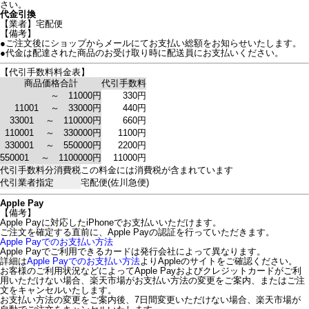
さい。
代金引換
【業者】宅配便
【備考】
●ご注文後にショップからメールにてお支払い総額をお知らせいたします。
●代金は配達された商品のお受け取り時に配送員にお支払いください。
【代引手数料料金表】
商品価格合計
代引手数料
～ 11000円
330円
11001 ～ 33000円
440円
33001 ～ 110000円
660円
110001 ～ 330000円
1100円
330001 ～ 550000円
2200円
550001 ～ 1100000円
11000円
代引手数料分消費税
この料金には消費税が含まれています
代引業者指定
宅配便(佐川急便)
Apple Pay
【備考】
Apple Payに対応したiPhoneでお支払いいただけます。
ご注文を確定する直前に、Apple Payの認証を行っていただきます。
Apple Payでのお支払い方法
Apple Payでご利用できるカードは発行会社によって異なります。
詳細は
Apple Payでのお支払い方法
よりAppleのサイトをご確認ください。
お客様のご利用状況などによってApple Payおよびクレジットカードがご利
用いただけない場合、楽天市場がお支払い方法の変更をご案内、またはご注
文をキャンセルいたします。
お支払い方法の変更をご案内後、7日間変更いただけない場合、楽天市場が