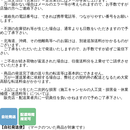
・ご注文当日（営業日）～翌営業日にはメールを差し上げます。
万一届かない場合はメールのエラー等が考えられますので、お手数ですが
店舗の方へご連絡下さい。
・連絡先の電話番号は、できれば携帯電話等、つながりやすい番号をお願い
します。
・不測の在庫切れ等が生じた場合は、通常よりも日数をいただきますので予
めご了承下さい。
・北海道、沖縄、その他離島等へのお届けは、別途追加送料がかかるものが
ございます。
ご了承をいただいた上で発送いたしますので、お手数ですが必ずご返信下
さい。
・ご不在が続き荷物が返送された場合は、往復送料分を上乗せでご請求させ
ていただきます。
・商品の発送完了後の送り先の転送等は基本的にできません。
万が一運送業者に依頼する場合は、弊社との契約外の配送となるため大変
高額な転送料金がかかります。
・上記により生じた二次的な損害（施工キャンセルの人工賃・損害金・休業
補償・迷惑料等）については、
販売店・配送業者共に一切責任を負いかねますので予めご了承下さい。
【自社発送便】
（マークのついた商品が対象です）