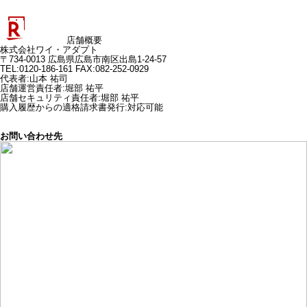
店舗概要
株式会社ワイ・アダプト
〒734-0013 広島県広島市南区出島1-24-57
TEL:0120-186-161 FAX:082-252-0929
代表者
:
山本 祐司
店舗運営責任者
:
堀部 祐平
店舗セキュリティ責任者
:
堀部 祐平
購入履歴からの適格請求書発行:対応可能
お問い合わせ先