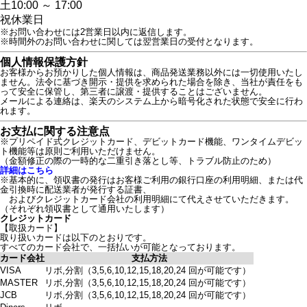
土
10:00 ～ 17:00
祝
休業日
※お問い合わせには2営業日以内に返信します。
※時間外のお問い合わせに関しては翌営業日の受付となります。
個人情報保護方針
お客様からお預かりした個人情報は、商品発送業務以外には一切使用いたし
ません。法令に基づき開示・提供を求められた場合を除き、当社が責任をも
って安全に保管し、第三者に譲渡・提供することはございません。
メールによる連絡は、楽天のシステム上から暗号化された状態で安全に行わ
れます。
お支払に関する注意点
※プリペイド式クレジットカード、デビットカード機能、ワンタイムデビッ
ト機能等は原則ご利用いただけません。
（金額修正の際の一時的な二重引き落とし等、トラブル防止のため）
詳細はこちら
※基本的に、領収書の発行はお客様ご利用の銀行口座の利用明細、または代
金引換時に配送業者が発行する証書、
およびクレジットカード会社の利用明細にて代えさせていただきます。
（それぞれ領収書として通用いたします）
クレジットカード
【取扱カード】
取り扱いカードは以下のとおりです。
すべてのカード会社で、一括払いが可能となっております。
カード会社
支払方法
VISA
リボ,分割（3,5,6,10,12,15,18,20,24 回が可能です）
MASTER
リボ,分割（3,5,6,10,12,15,18,20,24 回が可能です）
JCB
リボ,分割（3,5,6,10,12,15,18,20,24 回が可能です）