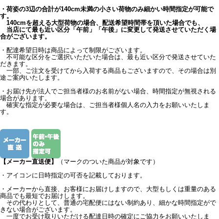
・荷姿の3辺の合計が140cm未満の小さい荷物のみ細かい時間指定が可能で
す。
140cmを超える大型荷物の場合、配送希望時間帯を頂いた場合でも、
当店にて最も近い区分「午前」「午後」に変更して発送させていただく場
合がございます。
・配達希望日時は商品によって制限がございます。
不可能な区分をご選択いただいた場合は、最も近い区分で発送させていた
だきます。
一部、ご注文を受けてから入荷する商品もございますので、その場合は別
途ご案内いたします。
・お届け先が法人でご担当者様のお名前がない場合、時間指定が無視される
場合があります。
確実な指定が必要な場合は、ご担当者様個人名の入力をお願いいたしま
す。
【メーカー直送便】
（マークのついた商品が対象です）
・アイコンに日時指定の可否を記載しております。
・メーカーから直接、お客様にお届けしますので、大型もしくは重量のある
商品でも最短でお届けします。
その代わりとして、普通の宅配便にはない制約あり、細かな時間指定がで
きない場合がございます。
一度でお受け取りいただける配達日時の確定にご協力をお願いいたしま