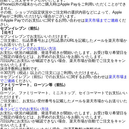
自動でご注文をキャンセルいたします。
iPhone以外の端末からのご購入時はApple Payをご利用いただくことができ
ません。
その他、ショップの設定状況やご注文時の選択内容などによって、Apple
Payがご利用いただけない場合がございます。
※Apple Payでのお支払いに関するお問い合わせは
楽天市場までご連絡
くだ
さい。
セブンイレブン（前払）
【備考】
セブンイレブンでお支払いいただけます。
ご注文後に、払込票番号および払込票のURLを記載したメールを楽天市場か
らお送りいたします。
セブンイレブンでのお支払い方法
お支払い状況の確認後、発送手続きが開始いたします。お受け取り希望日を
ご指定の場合などは、お早めのお支払いをお願いいたします。
7日以内にお支払いが確認できない場合、楽天市場が自動でご注文をキャン
セルいたします。
決済手数料は無料です。
※30万円（税込）以上のご注文にはご利用いただけません。
※セブンイレブン（前払）でのお支払いに関するお問い合わせは
楽天市場ま
でご連絡
ください。
ファミリーマート、ローソン等（前払）
【備考】
ローソン、ファミリーマート、ミニストップ、セイコーマートでお支払いい
ただけます。
ご注文後に、お支払い受付番号を記載したメールを楽天市場からお送りいた
します。
各コンビニでのお支払い方法
お支払い状況の確認後、発送手続きが開始いたします。お受け取り希望日を
ご指定の場合などは、お早めのお支払いをお願いいたします。
7日以内にお支払いが確認できない場合、楽天市場が自動でご注文をキャン
セルいたします。