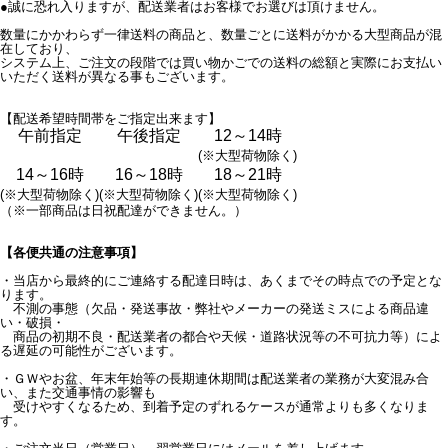
●誠に恐れ入りますが、配送業者はお客様でお選びは頂けません。
数量にかかわらず一律送料の商品と、数量ごとに送料がかかる大型商品が混
在しており、
システム上、ご注文の段階では買い物かごでの送料の総額と実際にお支払い
いただく送料が異なる事もございます。
【配送希望時間帯をご指定出来ます】
午前指定
午後指定
12～14時
(※大型荷物除く)
14～16時
16～18時
18～21時
(※大型荷物除く)
(※大型荷物除く)
(※大型荷物除く)
（※一部商品は日祝配達ができません。）
【各便共通の注意事項】
・当店から最終的にご連絡する配達日時は、あくまでその時点での予定とな
ります。
不測の事態（欠品・発送事故・弊社やメーカーの発送ミスによる商品違
い・破損・
商品の初期不良・配送業者の都合や天候・道路状況等の不可抗力等）によ
る遅延の可能性がございます。
・ＧＷやお盆、年末年始等の長期連休期間は配送業者の業務が大変混み合
い、また交通事情の影響も
受けやすくなるため、到着予定のずれるケースが通常よりも多くなりま
す。