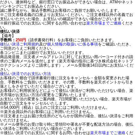
ださい。連休時など、銀行窓口でお振込みができない場合は、ATMやネット
バンキングにてお振込みください。
誠に勝手ながら、振込手数料はお客様のご負担でお願いいたします。
※ご注文者様名義の口座よりお支払いください。ご注文者様以外の名義でお
支払いいただいた場合、お支払いの確認ができない場合がございます。
※銀行振込でのお支払いに関するお問い合わせは
楽天市場までご連絡
くださ
い。
後払い決済
【備考】
手数料：
250円
（請求書発行料）をお客様にご負担いただきます。
後払い決済ご利用規約
及び
個人情報の取扱いに係る事項
をご確認いただき、
ご同意のうえご利用ください。
各コンビニまたは銀行でお支払いいただけます。
商品発送後、注文者メールアドレスに対してお支払い用バーコード付きの請
求のご案内メールを送付します（楽天市場の指示に基づき株式会社ネットプ
ロテクションズよりご請求します）。メール受取後14日以内にお支払いくだ
さい。
後払い決済でのお支払い方法
お客様のご都合で請求書発行後に注文をキャンセル・金額を変更された場
合、手数料をご負担いただきます。その際、手数料を楽天ポイントから引き
落としをさせていただく場合がございます。
お客様のご利用状況などによって後払い決済がご利用いただけない場合、楽
天市場がお支払い方法の変更をご案内いたします。
お支払い方法の変更をご案内後、7日間変更いただけない場合、楽天市場が
自動でご注文をキャンセルいたします。
※54,000円（税込）以上のご注文にはご利用いただけません。
※楽天会員以外のお客様にはご利用いただけません。
※注文者またはお届け先住所のどちらかが国外の場合、後払い決済をご利用
いただけません。
※メール便等のお受け取り時に受領印や署名が不要な配送方法の場合、後払
い決済をご利用いただけない場合がございます。
※後払い決済でのお支払いに関するお問い合わせは
楽天市場までご連絡
くだ