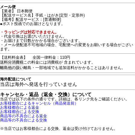
メール便
【業者】 日本郵便
【配送サービス名】手紙・はがき(定型・定形外)
【備考】配送サービス：[普通郵便]
●ポスト投函でのお届けとなります。
・ラッピングは対応できません。
・代金引換はお選びいただけません。
・お届けまで日数がかかる場合がございます。
・メール便配達不可地域の場合、宅配便への変更をお願いする場合がござい
ます。
【送料料金表】
全国一律料金：110円
送料分消費税
この料金には消費税が 含まれています。
離島他の扱い
離島・一部地域でも追加送料がかかることはありません。
海外配送について
当店は海外へ発送を行っていません
キャンセル・返品（返金・交換）について
当店では以下の条件の通りです。詳細は、各リンク先をご確認ください。
お客様都合によるキャンセル（商品発送前）
お客様都合による返金
お客様都合による交換
商品等の不具合による返金
商品等の不具合による交換
※当店ではお客様都合による交換、返金は受け付けておりません。