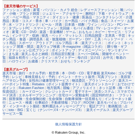
【楽天市場のサービス】
ファッション 総合
|
家電・パソコン・カメラ 総合
|
レディースファッション
|
靴
|
バッ
グ・小物・ブランド雑貨
|
ジュエリー・アクセサリー
|
腕時計
|
下着・ナイトウェア
|
キ
ッズ・ベビー用品・マタニティ
|
ダイエット・健康
|
医薬品・コンタクトレンズ・介護
用品
|
美容・コスメ・香水
|
車・バイク
|
カー用品・バイク用品
|
食品
|
スイーツ・お菓
子
|
水・ソフトドリンク
|
ビール・洋酒
|
日本酒・焼酎
|
ワイン
|
パソコン・PCパー
ツ
|
タブレットPC・スマートフォン
|
光回線・モバイル通信
|
TV・レコーダー・オーデ
ィオ
|
家電
|
CD・DVD
|
楽器・音楽機材
|
ゲーム
|
おもちゃ
|
ホビー
|
サービス・リフォ
ーム
|
インテリア・収納
|
寝具・ベッド・マットレス
|
日用品雑貨・文房具・手芸
|
キッ
チン用品・食器・調理器具
|
花・観葉植物
|
ガーデン・DIY・工具
|
ペットフード ・ ペ
ット用品
|
スポーツ・アウトドア
|
ゴルフ用品
|
本
（
楽天ブックス
） |
ポイント
|
ネット
ショップ 開業・開店
|
楽天ウェブ検索
|
R-magazine（雑誌コラボ）
|
贈り物・ギフ
ト
|
ファッション公式ブランド
|
ポイントアップ
|
ディズニーゾーン
|
サンリオゾー
ン
|
まち楽
|
楽天ふるさと納税
|
日用品翌日配達
|
スーパーDEAL
|
開催中イベント一
覧
|
福袋＆初売り
|
バレンタイン
|
ホワイトデー
|
母の日
|
父の日
|
お中元
|
敬老の
日
|
ハロウィン
|
お歳暮
|
クリスマス
|
おせち
|
ランキング
【楽天グループ】
楽天市場
|
旅行・ホテル予約・航空券
|
本・DVD・CD
|
電子書籍 楽天Kobo
|
ゴルフ場
予約
|
レシピ
|
車検見積もり・予約
|
イベント・チケット販売
|
写真プリント
|
美容室・
ヘアサロン予約
|
女性向け健康管理サービス
|
物流委託・アウトソーシング
|
楽天スー
パーポイント特集
|
Rebates（ポイント提携サイト）
|
楽天ポイントカード
|
おでかけで
ポイント
|
Rakuten Fashion
|
地方競馬
|
競輪
|
アフィリエイト
|
ネット証券（株・FX・
投資信託）
|
カードローン
|
クレジットカード
|
電子マネー
|
決済システム
|
スマホでカ
ード決済
|
エネルギープランニング
|
住宅ローン変動金利（固定特約付き）・フラット
35
|
損害保険・生命保険比較
|
生命保険
|
自動車保険一括見積もり
|
インターネット銀
行
|
ニュース・検索
|
仕事紹介
|
不動産情報
|
ブログ
|
ROOM
|
楽天モバイル
|
プロバイ
ダ・インターネット接続
|
無料通話＆メッセージアプリ
|
電話アプリ
|
動画配信
|
占
い
|
toto・BIG
|
宝くじ（ナンバーズ4・ナンバーズ3）
|
楽天イーグルス
|
楽天グループ
サービス一覧
個人情報保護方針
© Rakuten Group, Inc.