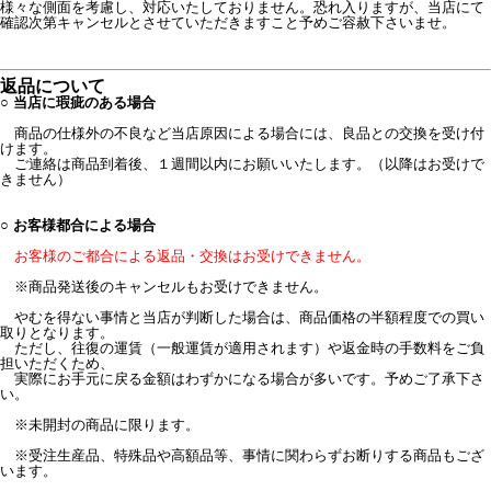
様々な側面を考慮し、対応いたしておりません。恐れ入りますが、当店にて
確認次第キャンセルとさせていただきますこと予めご容赦下さいませ。
返品について
○ 当店に瑕疵のある場合
商品の仕様外の不良など当店原因による場合には、良品との交換を受け付
けます。
ご連絡は商品到着後、１週間以内にお願いいたします。（以降はお受けで
きません）
○ お客様都合による場合
お客様のご都合による返品・交換はお受けできません。
※商品発送後のキャンセルもお受けできません。
やむを得ない事情と当店が判断した場合は、商品価格の半額程度での買い
取りとなります。
ただし、往復の運賃（一般運賃が適用されます）や返金時の手数料をご負
担いただくため、
実際にお手元に戻る金額はわずかになる場合が多いです。予めご了承下さ
い。
※未開封の商品に限ります。
※受注生産品、特殊品や高額品等、事情に関わらずお断りする商品もござ
います。