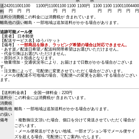
県
県
送
2420
1100
1100
1100円
1100
1100
1100
1100円
1100
1100
1100
1100
4400
円
円
円
円
円
円
円
円
円
円
円
料
送料分消費税
この料金には消費税が 含まれています。
離島他の扱い
離島・一部地域は追加送料がかかる場合があります。
追跡可能メール便
【業者】 日本郵便
【配送サービス名】ゆうパケット
【備考】
・一部商品を除き、ラッピング希望の場合は対応できません。
・あす楽／配達日希望／配送時間帯希望はお選びいただけません。
・代金引換はお選びいただけません。
・原則ポスト投函となります。
・物量増加・交通状況等により、お届けまで日数がかかる場合がございま
す。
・注文数によって、宅配便に変更させていただく場合がございます。
・メール便配達不可地域の場合、宅配便への変更をお願いする場合がござい
ます。
【送料料金表】
全国一律料金：220円
送料分
この料金には消費税が 含まれています。
消費税
離島他
離島・一部地域は追加送料がかかる場合があります。
の扱い
備考
・複数御注文頂いた場合、個口を分けて発送させていただく場合が
ございます。
・メール便発送ができない地域、一部オプション等でメール便サイ
ズを超える場合、宅配便にてご案内いたします。