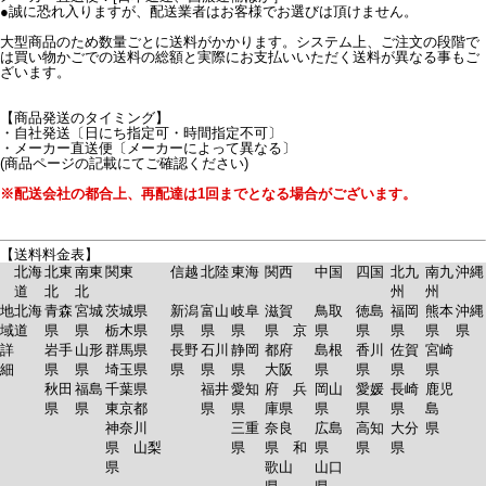
●誠に恐れ入りますが、配送業者はお客様でお選びは頂けません。
大型商品のため数量ごとに送料がかかります。システム上、ご注文の段階で
は買い物かごでの送料の総額と実際にお支払いいただく送料が異なる事もご
ざいます。
【商品発送のタイミング】
・自社発送〔日にち指定可・時間指定不可〕
・メーカー直送便〔メーカーによって異なる〕
(商品ページの記載にてご確認ください)
※配送会社の都合上、再配達は1回までとなる場合がございます。
【送料料金表】
北海
北東
南東
関東
信越
北陸
東海
関西
中国
四国
北九
南九
沖縄
道
北
北
州
州
地
北海
青森
宮城
茨城県
新潟
富山
岐阜
滋賀
鳥取
徳島
福岡
熊本
沖縄
域
道
県
県
栃木県
県
県
県
県 京
県
県
県
県
県
詳
岩手
山形
群馬県
長野
石川
静岡
都府
島根
香川
佐賀
宮崎
細
県
県
埼玉県
県
県
県
大阪
県
県
県
県
秋田
福島
千葉県
福井
愛知
府 兵
岡山
愛媛
長崎
鹿児
県
県
東京都
県
県
庫県
県
県
県
島
神奈川
三重
奈良
広島
高知
大分
県
県 山梨
県
県 和
県
県
県
県
歌山
山口