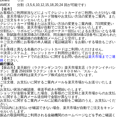
Diners
リボ
AMEX
分割（3,5,6,10,12,15,18,20,24 回が可能です）
【備考】
お客様のご利用状況などによってクレジットカードがご利用いただけない場
合、楽天市場がクレジットカード情報やお支払い方法の変更をご案内、また
はご注文をキャンセルいたします。
クレジットカード情報またはお支払い方法の変更をご案内後、7日間変更い
ただけない場合、楽天市場が自動でご注文をキャンセルいたします。
分割払い、リボルビング払い又はボーナス一括払いによるお支払いとなる場
合、割賦販売法第30条2の3第4項、同法施行規則第54条1項各号に定められた
事項は、注文確認後の自動配信メールにより交付します。
※ご注文の際にお客様の本人確認（電話確認等）をお願いする場合もござい
ます。
※お客様と異なる名義のクレジットカードはご利用いただけません。
※決済システム上、クレジットカード利用控は発行しておりません。
※クレジットカードでのお支払いに関するお問い合わせは
楽天市場までご連
絡
ください。
銀行振込
【振込先】楽天銀行（ラクテンギンコウ）楽天市場支店（ラクテンイチバシ
テン） 普通 2591939 ラクテン（ＢＡＴＨＲＯＯＭハ゛スル－ム
※この口座の権利は楽天グループ株式会社が保有しています。
【備考】
ご注文後、お支払いに関するご案内メールを楽天市場からお送りいたしま
す。
お支払い状況の確認後、発送手続きが開始いたします。
ショップが金額を変更した場合、お客様のご注文時と楽天市場からのお支払
いに関するご案内メール送信時で金額が異なります。
お支払いに関するご案内メールに記載の金額をご確認のうえ、お支払いくだ
さい。
7日以内にお支払いが確認できない場合、楽天市場が自動でご注文をキャン
セルいたします。
振込の取扱時間はご利用される金融機関のホームページなどを予めご確認く