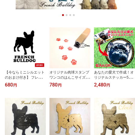
【今ならミニシルエット
オリジナル肉球スタンプ
あなたの愛犬で作成！オ
のおまけ付き】 フレンチ
ワンコのはんこサイズ10
リジナルステッカー5枚
ブルドッグ・ブヒステッ
mm犬・雑貨チワワ・ト
セット一生の思い出に、
680
780
2,480
円
円
円
カーカッティングステッ
イプードル・ミニチュア
プレゼントにも最適フレ
カーフレブル・犬・雑
ダックス・ペキニーズフ
ブル・チワワ・柴犬・ミ
貨・シールカーステッカ
レブル・パグ・ブルドッ
ニチュアダックス等・雑
ー・車
グ・ポメラニアン・シー
貨・シール
ズー・柴犬・コリー・ビ
ーグル・マルチーズ等