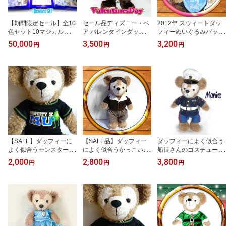
【期間限定セール】全10
セール品ディズニー・ベ
2012年 スウィートダッ
色セット10マジカルトッ
ア バレンタインダッフィ
フィーぬいぐるみバッジ
プスTシャツ2WAYストラ
ーウォルトディズニーワ
ボールチェーン付ぬいば
50,000
3,500
3,200
円
円
円
ップチャームディズニー
ールド限定
ディズニーシー限定 TDS
シー限定 TDS ディズニ
ディズニーベアバレンタ
ーベアダッフィー・シェ
イン・ホワイトデー
リーメイおすわりストラ
ップ用コスチューム10P
21May14
【SALE】ダッフィーに
【SALE品】ダッフィー
ダッフィーによく似合う
よく似合うモンスター
によく似合うかっこいい
船長さんのコスチューム
ズ・ユニバーシティモン
パイロットのコスチュー
キャプテン
2,000
2,800
3,800
円
円
円
スターズインクブラック
ム
ロゴTシャツ