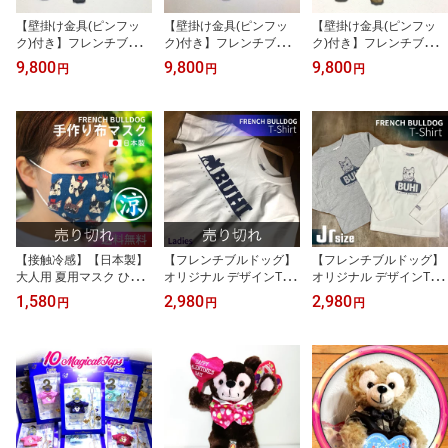
【壁掛け金具(ピンフッ
【壁掛け金具(ピンフッ
【壁掛け金具(ピンフッ
ク)付き】フレンチブルド
ク)付き】フレンチブルド
ク)付き】フレンチブルド
ッグのアンティーク風壁
ッグのアンティーク風壁
ッグのアンティーク風壁
9,800
9,800
9,800
円
円
円
掛け時計木製・ブラッ
掛け時計木製・ナチュラ
掛け時計木製・ジャコビ
ク・犬・動物・フレブ
ル犬・動物・フレブル・
アン 犬・動物・フレブ
ル・シルエットプレゼン
シルエットプレゼント・
ル・シルエットプレゼン
ト・贈り物・新築祝い・
贈り物・新築祝いハンド
ト・贈り物・新築祝い
ハンドメイド・ウォール
メイド・ウォールクロッ
クロック・インテリア・
ク・インテリア・雑貨
雑貨
【接触冷感】【日本製】
【フレンチブルドッグ】
【フレンチブルドッグ】
大人用 夏用マスク ひん
オリジナル デザインTシ
オリジナル デザインTシ
やり 手作りマスク 立体
ャツ・BUHI フレブルの
ャツ・BUHI フレブルの
1,580
2,980
2,980
円
円
円
マスク フレンチブルドッ
シルエットとBUHIの文
イラストが入った シンプ
グ柄 Bタイプ エバーク
字が入った シンプルなロ
ルなロンTキッズ ジュニ
ール 涼しい 洗える 布マ
ゴTシャツレディースS・
ア Jr こども 110・130・
スク 除菌 個包装 ハン
M・Lサイズ今ならカッ
150・サイズ犬・動物
ドメイド おしゃれ フレ
ティングステッカーのお
柄・子供服フレンチブル
ブル 犬 動物メール便、
まけ付き犬・動物・服フ
ドッグ・T-ShirtFRENCH
スマートレターで発送
レンチブルドッグ・T-Shi
BULLDOG
rt