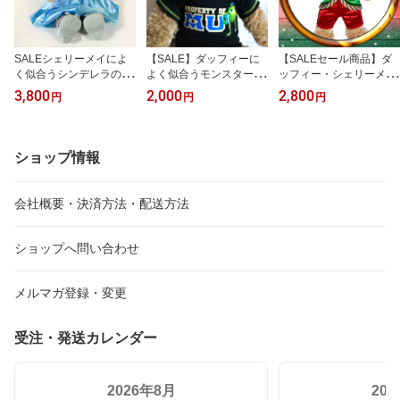
SALEシェリーメイによ
【SALE】ダッフィーに
【SALEセール商品】ダ
く似合うシンデレラのコ
よく似合うモンスター
ッフィー・シェリーメイ
スチュームダッフィー、
ズ・ユニバーシティモン
によく似合うクリスマス
3,800
2,000
2,800
円
円
円
ジェラトーニのお友達デ
スターズインクブラック
限定コスチューム♪【YD
ィズニープリンセス
ロゴTシャツ
KG-tk】
ショップ情報
会社概要・決済方法・配送方法
ショップへ問い合わせ
メルマガ登録・変更
受注・発送カレンダー
2026年8月
20