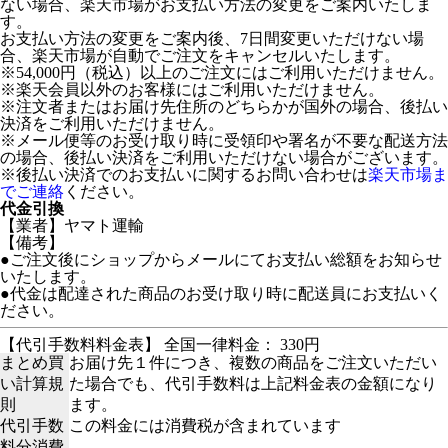
ない場合、楽天市場がお支払い方法の変更をご案内いたしま
す。
お支払い方法の変更をご案内後、7日間変更いただけない場
合、楽天市場が自動でご注文をキャンセルいたします。
※54,000円（税込）以上のご注文にはご利用いただけません。
※楽天会員以外のお客様にはご利用いただけません。
※注文者またはお届け先住所のどちらかが国外の場合、後払い
決済をご利用いただけません。
※メール便等のお受け取り時に受領印や署名が不要な配送方法
の場合、後払い決済をご利用いただけない場合がございます。
※後払い決済でのお支払いに関するお問い合わせは
楽天市場ま
でご連絡
ください。
代金引換
【業者】ヤマト運輸
【備考】
●ご注文後にショップからメールにてお支払い総額をお知らせ
いたします。
●代金は配達された商品のお受け取り時に配送員にお支払いく
ださい。
【代引手数料料金表】 全国一律料金： 330円
まとめ買
お届け先１件につき、複数の商品をご注文いただい
い計算規
た場合でも、代引手数料は上記料金表の金額になり
則
ます。
代引手数
この料金には消費税が含まれています
料分消費