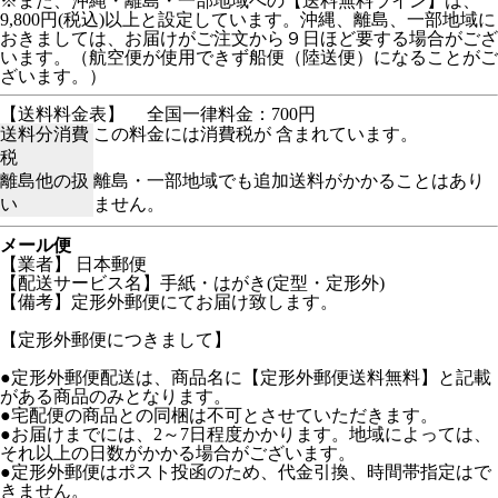
※また、沖縄・離島・一部地域への【送料無料ライン】は、
9,800円(税込)以上と設定しています。沖縄、離島、一部地域に
おきましては、お届けがご注文から９日ほど要する場合がござ
います。（航空便が使用できず船便（陸送便）になることがご
ざいます。）
【送料料金表】
全国一律料金：700円
送料分消費
この料金には消費税が 含まれています。
税
離島他の扱
離島・一部地域でも追加送料がかかることはあり
い
ません。
メール便
【業者】 日本郵便
【配送サービス名】手紙・はがき(定型・定形外)
【備考】定形外郵便にてお届け致します。
【定形外郵便につきまして】
●定形外郵便配送は、商品名に【定形外郵便送料無料】と記載
がある商品のみとなります。
●宅配便の商品との同梱は不可とさせていただきます。
●お届けまでには、2～7日程度かかります。地域によっては、
それ以上の日数がかかる場合がございます。
●定形外郵便はポスト投函のため、代金引換、時間帯指定はで
きません。