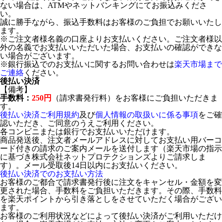
ない場合は、ATMやネットバンキングにてお振込みくださ
い。
誠に勝手ながら、振込手数料はお客様のご負担でお願いいたし
ます。
※ご注文者様名義の口座よりお支払いください。ご注文者様以
外の名義でお支払いいただいた場合、お支払いの確認ができな
い場合がございます。
※銀行振込でのお支払いに関するお問い合わせは
楽天市場まで
ご連絡
ください。
後払い決済
【備考】
手数料：
250円
（請求書発行料）をお客様にご負担いただきま
す。
後払い決済ご利用規約
及び
個人情報の取扱いに係る事項
をご確
認いただき、ご同意のうえご利用ください。
各コンビニまたは銀行でお支払いいただけます。
商品発送後、注文者メールアドレスに対してお支払い用バーコ
ード付きの請求のご案内メールを送付します（楽天市場の指示
に基づき株式会社ネットプロテクションズよりご請求しま
す）。メール受取後14日以内にお支払いください。
後払い決済でのお支払い方法
お客様のご都合で請求書発行後に注文をキャンセル・金額を変
更された場合、手数料をご負担いただきます。その際、手数料
を楽天ポイントから引き落としをさせていただく場合がござい
ます。
お客様のご利用状況などによって後払い決済がご利用いただけ