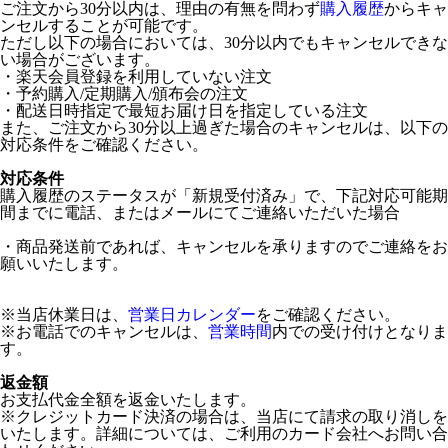
ご注文から30分以内は、理由の有無を問わず
購入履歴
からキャ
ンセルすることが可能です。
ただし以下の場合においては、30分以内でもキャンセルできな
い場合がございます。
・楽天会員登録を利用していない注文
・予約購入/定期購入/頒布会の注文
・配送日時指定で最短お届け日を指定している注文
また、ご注文から30分以上過ぎた場合のキャンセルは、以下の
対応条件をご確認ください。
対応条件
購入履歴のステータスが「新規受付済み」で、下記対応可能期
間までに電話、またはメールにてご連絡いただいた場合
・商品発送前であれば、キャンセルを承りますのでご連絡をお
願いいたします。
※当店休業日は、
営業日カレンダー
をご確認ください。
※お電話でのキャンセルは、
営業時間
内での受け付けとなりま
す。
返金額
お支払代金全額を返金いたします。
※クレジットカード決済の場合は、当店にて請求の取り消しを
いたします。詳細については、ご利用のカード会社へお問い合