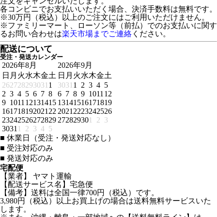
注文をキャンセルいたします。
各コンビニでお支払いいただく場合、決済手数料は無料です。
※30万円（税込）以上のご注文にはご利用いただけません。
※ファミリーマート、ローソン等（前払）でのお支払いに関す
るお問い合わせは
楽天市場までご連絡
ください。
配送について
受注・発送カレンダー
2026年8月
2026年9月
日
月
火
水
木
金
土
日
月
火
水
木
金
土
26
27
28
29
30
31
1
30
31
1
2
3
4
5
2
3
4
5
6
7
8
6
7
8
9
10
11
12
9
10
11
12
13
14
15
13
14
15
16
17
18
19
16
17
18
19
20
21
22
20
21
22
23
24
25
26
23
24
25
26
27
28
29
27
28
29
30
1
2
3
30
31
1
2
3
4
5
■
休業日（受注・発送対応なし）
■
受注対応のみ
■
発送対応のみ
宅配便
【業者】 ヤマト運輸
【配送サービス名】宅急便
【備考】送料は全国一律700円（税込）です。
3,980円（税込）以上お買上げの場合は送料無料サービスいた
します。