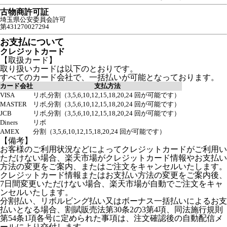
古物商許可証
埼玉県公安委員会許可
第431270027294
お支払について
クレジットカード
【取扱カード】
取り扱いカードは以下のとおりです。
すべてのカード会社で、一括払いが可能となっております。
カード会社
支払方法
VISA
リボ,分割（3,5,6,10,12,15,18,20,24 回が可能です）
MASTER
リボ,分割（3,5,6,10,12,15,18,20,24 回が可能です）
JCB
リボ,分割（3,5,6,10,12,15,18,20,24 回が可能です）
Diners
リボ
AMEX
分割（3,5,6,10,12,15,18,20,24 回が可能です）
【備考】
お客様のご利用状況などによってクレジットカードがご利用い
ただけない場合、楽天市場がクレジットカード情報やお支払い
方法の変更をご案内、またはご注文をキャンセルいたします。
クレジットカード情報またはお支払い方法の変更をご案内後、
7日間変更いただけない場合、楽天市場が自動でご注文をキャ
ンセルいたします。
分割払い、リボルビング払い又はボーナス一括払いによるお支
払いとなる場合、割賦販売法第30条2の3第4項、同法施行規則
第54条1項各号に定められた事項は、注文確認後の自動配信メ
ールにより交付します。