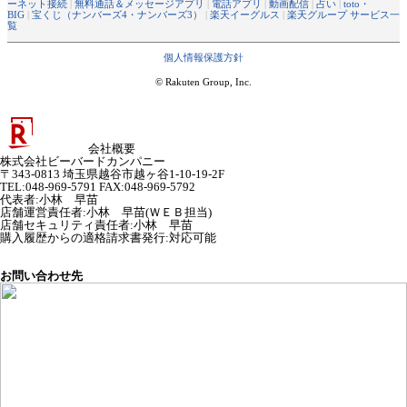
ーネット接続
|
無料通話＆メッセージアプリ
|
電話アプリ
|
動画配信
|
占い
|
toto・
BIG
|
宝くじ（ナンバーズ4・ナンバーズ3）
|
楽天イーグルス
|
楽天グループ サービス一
覧
個人情報保護方針
© Rakuten Group, Inc.
会社概要
株式会社ビーバードカンパニー
〒343-0813 埼玉県越谷市越ヶ谷1-10-19-2F
TEL:048-969-5791 FAX:048-969-5792
代表者
:
小林 早苗
店舗運営責任者
:
小林 早苗(ＷＥＢ担当)
店舗セキュリティ責任者
:
小林 早苗
購入履歴からの適格請求書発行:対応可能
お問い合わせ先