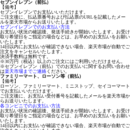
セブンイレブン（前払）
【備考】
セブンイレブンでお支払いいただけます。
ご注文後に、払込票番号および払込票のURLを記載したメー
ルを楽天市場からお送りいたします。
セブンイレブンでのお支払い方法
お支払い状況の確認後、発送手続きが開始いたします。お受け
取り希望日をご指定の場合などは、お早めのお支払いをお願い
いたします。
14日以内にお支払いが確認できない場合、楽天市場が自動でご
注文をキャンセルいたします。
決済手数料は無料です。
※30万円（税込）以上のご注文にはご利用いただけません。
※セブンイレブン（前払）でのお支払いに関するお問い合わせ
は
楽天市場までご連絡
ください。
ファミリーマート、ローソン等（前払）
【備考】
ローソン、ファミリーマート、ミニストップ、セイコーマート
でお支払いいただけます。
ご注文後に、お支払い受付番号を記載したメールを楽天市場か
らお送りいたします。
各コンビニでのお支払い方法
お支払い状況の確認後、発送手続きが開始いたします。お受け
取り希望日をご指定の場合などは、お早めのお支払いをお願い
いたします。
14日以内にお支払いが確認できない場合、楽天市場が自動でご