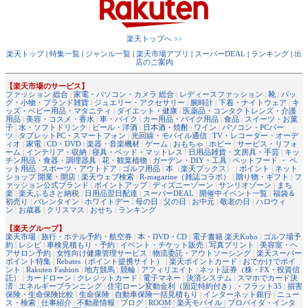
楽天トップへ >>
楽天トップ
|
特集一覧
|
ジャンル一覧
|
楽天市場アプリ
|
スーパーDEAL
|
ランキング
|
出
店のご案内
【楽天市場のサービス】
ファッション 総合
|
家電・パソコン・カメラ 総合
|
レディースファッション
|
靴
|
バッ
グ・小物・ブランド雑貨
|
ジュエリー・アクセサリー
|
腕時計
|
下着・ナイトウェア
|
キ
ッズ・ベビー用品・マタニティ
|
ダイエット・健康
|
医薬品・コンタクトレンズ・介護
用品
|
美容・コスメ・香水
|
車・バイク
|
カー用品・バイク用品
|
食品
|
スイーツ・お菓
子
|
水・ソフトドリンク
|
ビール・洋酒
|
日本酒・焼酎
|
ワイン
|
パソコン・PCパー
ツ
|
タブレットPC・スマートフォン
|
光回線・モバイル通信
|
TV・レコーダー・オーデ
ィオ
|
家電
|
CD・DVD
|
楽器・音楽機材
|
ゲーム
|
おもちゃ
|
ホビー
|
サービス・リフォ
ーム
|
インテリア・収納
|
寝具・ベッド・マットレス
|
日用品雑貨・文房具・手芸
|
キッ
チン用品・食器・調理器具
|
花・観葉植物
|
ガーデン・DIY・工具
|
ペットフード ・ ペ
ット用品
|
スポーツ・アウトドア
|
ゴルフ用品
|
本
（
楽天ブックス
） |
ポイント
|
ネット
ショップ 開業・開店
|
楽天ウェブ検索
|
R-magazine（雑誌コラボ）
|
贈り物・ギフト
|
フ
ァッション公式ブランド
|
ポイントアップ
|
ディズニーゾーン
|
サンリオゾーン
|
まち
楽
|
楽天ふるさと納税
|
日用品翌日配達
|
スーパーDEAL
|
開催中イベント一覧
|
福袋＆
初売り
|
バレンタイン
|
ホワイトデー
|
母の日
|
父の日
|
お中元
|
敬老の日
|
ハロウィ
ン
|
お歳暮
|
クリスマス
|
おせち
|
ランキング
【楽天グループ】
楽天市場
|
旅行・ホテル予約・航空券
|
本・DVD・CD
|
電子書籍 楽天Kobo
|
ゴルフ場予
約
|
レシピ
|
車検見積もり・予約
|
イベント・チケット販売
|
写真プリント
|
美容室・ヘ
アサロン予約
|
女性向け健康管理サービス
|
物流委託・アウトソーシング
|
楽天スーパー
ポイント特集
|
Rebates（ポイント提携サイト）
|
楽天ポイントカード
|
おでかけでポイ
ント
|
Rakuten Fashion
|
地方競馬
|
競輪
|
アフィリエイト
|
ネット証券（株・FX・投資信
託）
|
カードローン
|
クレジットカード
|
電子マネー
|
決済システム
|
スマホでカード決
済
|
エネルギープランニング
|
住宅ローン変動金利（固定特約付き）・フラット35
|
損害
保険・生命保険比較
|
生命保険
|
自動車保険一括見積もり
|
インターネット銀行
|
ニュー
ス・検索
|
仕事紹介
|
不動産情報
|
ブログ
|
ROOM
|
楽天モバイル
|
プロバイダ・インタ