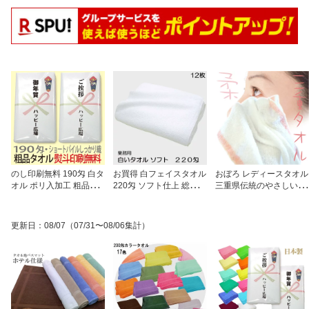
のし印刷無料 190匁 白タ
お買得 白フェイスタオル
おぼろ レディースタオル
オル ポリ入加工 粗品・
220匁 ソフト仕上 総パイ
三重県伝統のやさしい肌
挨拶回り・御年賀に最適
ル 柔らかい業務用白タオ
ざわり 吸水性・速乾性
OPP袋入り 景品・販促用
ル サロン・エステ・病
白地に1色ボーダーの無
フェイスタオル
院・店舗・家庭用に最適
地タイプ 10枚組 日本製
更新日
：
08/07
（07/31〜08/06集計）
12枚組
おぼろタオル