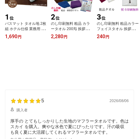
1
2
3
位
位
位
バスマット タオル地 2枚
のし印刷無料 粗品 カラ
のし印刷無料 粗品カラー
組 ホテル仕様 業務用 し
ータオル 200匁 挨拶回
フェイスタオル 挨拶回
っかりパイルの速乾 650
り・御挨拶・御年賀向け
り・御挨拶・御年賀に 2
1,690
2,280
240
円
円
円
匁 温泉・スパ・サロン・
34×86cm カラーフェイ
00匁 日本製 泉州産 カラ
店舗・家庭用に最適なシ
スタオル OPP袋入仕上 1
ー無地【13色】OPP袋入
ンプルバスマット サイズ
色12枚組 ベトナム製
り 1枚からOK
42X65cm
5
2026/08/06
購入者
厚手の とてもしっかりした生地のマフラータオルです。色は
スカイ を購入。爽やな水色で夏にぴったりです。汗の吸収
も良く夏に大活躍してくれるマフラータオルです。