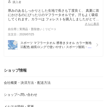
購入者
厚みのあるしっかりとした生地で長さも丁度良く、 真夏に首
にかけるのにぴったりのマフラータオルです。汗もよく吸収
してくれます。カラーは フォレストを購入しましたがとても
綺麗なグリーンです。ただ 濃い色はどうしても 糸くず など
さらに表示
が目立ちますのでコロコロが欠かせません。
自分用｜実用品・普段使い｜リピート
注文日：2026/07/25
スポーツ マフラータオル 襟巻きタオル カラー無地 
11配色 細長ロングで使いやすい スポーツ観戦・運
動に最適
ショップ情報
会社概要・決済方法・配送方法
ショップへ問い合わせ
メルマガ登録・変更