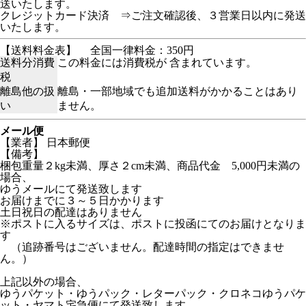
送いたします。
クレジットカード決済 ⇒ご注文確認後、３営業日以内に発送
いたします。
【送料料金表】
全国一律料金：350円
送料分消費
この料金には消費税が 含まれています。
税
離島他の扱
離島・一部地域でも追加送料がかかることはあり
い
ません。
メール便
【業者】 日本郵便
【備考】
梱包重量２kg未満、厚さ２cm未満、商品代金 5,000円未満の
場合、
ゆうメールにて発送致します
お届けまでに３～５日かかります
土日祝日の配達はありません
※ポストに入るサイズは、ポストに投函にてのお届けとなりま
す
（追跡番号はございません。配達時間の指定はできませ
ん。）
上記以外の場合、
ゆうパケット・ゆうパック・レターパック・クロネコゆうパケ
ット・ヤマト宅急便にて発送致します