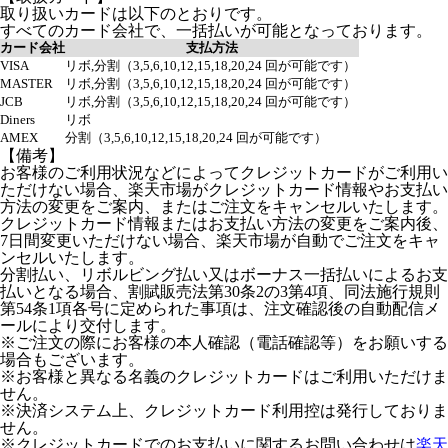
取り扱いカードは以下のとおりです。
すべてのカード会社で、一括払いが可能となっております。
カード会社
支払方法
VISA
リボ,分割（3,5,6,10,12,15,18,20,24 回が可能です）
MASTER
リボ,分割（3,5,6,10,12,15,18,20,24 回が可能です）
JCB
リボ,分割（3,5,6,10,12,15,18,20,24 回が可能です）
Diners
リボ
AMEX
分割（3,5,6,10,12,15,18,20,24 回が可能です）
【備考】
お客様のご利用状況などによってクレジットカードがご利用い
ただけない場合、楽天市場がクレジットカード情報やお支払い
方法の変更をご案内、またはご注文をキャンセルいたします。
クレジットカード情報またはお支払い方法の変更をご案内後、
7日間変更いただけない場合、楽天市場が自動でご注文をキャ
ンセルいたします。
分割払い、リボルビング払い又はボーナス一括払いによるお支
払いとなる場合、割賦販売法第30条2の3第4項、同法施行規則
第54条1項各号に定められた事項は、注文確認後の自動配信メ
ールにより交付します。
※ご注文の際にお客様の本人確認（電話確認等）をお願いする
場合もございます。
※お客様と異なる名義のクレジットカードはご利用いただけま
せん。
※決済システム上、クレジットカード利用控は発行しておりま
せん。
※クレジットカードでのお支払いに関するお問い合わせは
楽天