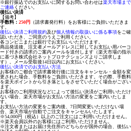
※銀行振込でのお支払いに関するお問い合わせは
楽天市場まで
ご連絡
ください。
後払い決済
【備考】
手数料：
250円
（請求書発行料）をお客様にご負担いただきま
す。
後払い決済ご利用規約
及び
個人情報の取扱いに係る事項
をご確
認いただき、ご同意のうえご利用ください。
各コンビニまたは銀行でお支払いいただけます。
商品発送後、注文者メールアドレスに対してお支払い用バーコ
ード付きの請求のご案内メールを送付します（楽天市場の指示
に基づき株式会社ネットプロテクションズよりご請求しま
す）。メール受取後14日以内にお支払いください。
後払い決済でのお支払い方法
お客様のご都合で請求書発行後に注文をキャンセル・金額を変
更された場合、手数料をご負担いただきます。その際、手数料
を楽天ポイントから引き落としをさせていただく場合がござい
ます。
お客様のご利用状況などによって後払い決済がご利用いただけ
ない場合、楽天市場がお支払い方法の変更をご案内いたしま
す。
お支払い方法の変更をご案内後、7日間変更いただけない場
合、楽天市場が自動でご注文をキャンセルいたします。
※54,000円（税込）以上のご注文にはご利用いただけません。
※楽天会員以外のお客様にはご利用いただけません。
※注文者またはお届け先住所のどちらかが国外の場合、後払い