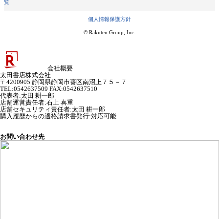
覧
個人情報保護方針
© Rakuten Group, Inc.
会社概要
太田書店株式会社
〒4200905 静岡県静岡市葵区南沼上７５－７
TEL:0542637509 FAX:0542637510
代表者
:
太田 耕一郎
店舗運営責任者
:
石上 喜重
店舗セキュリティ責任者
:
太田 耕一郎
購入履歴からの適格請求書発行:対応可能
お問い合わせ先