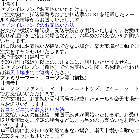
【備考】
セブンイレブンでお支払いいただけます。
ご注文後に、払込票番号および払込票のURLを記載したメー
ルを楽天市場からお送りいたします。
セブンイレブンでのお支払い方法
お支払い状況の確認後、発送手続きが開始いたします。お受け
取り希望日をご指定の場合などは、お早めのお支払いをお願い
いたします。
14日以内にお支払いが確認できない場合、楽天市場が自動でご
注文をキャンセルいたします。
決済手数料は無料です。
※30万円（税込）以上のご注文にはご利用いただけません。
※セブンイレブン（前払）でのお支払いに関するお問い合わせ
は
楽天市場までご連絡
ください。
ファミリーマート、ローソン等（前払）
【備考】
ローソン、ファミリーマート、ミニストップ、セイコーマート
でお支払いいただけます。
ご注文後に、お支払い受付番号を記載したメールを楽天市場か
らお送りいたします。
各コンビニでのお支払い方法
お支払い状況の確認後、発送手続きが開始いたします。お受け
取り希望日をご指定の場合などは、お早めのお支払いをお願い
いたします。
14日以内にお支払いが確認できない場合、楽天市場が自動でご
注文をキャンセルいたします。