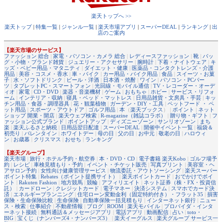
楽天トップへ >>
楽天トップ
|
特集一覧
|
ジャンル一覧
|
楽天市場アプリ
|
スーパーDEAL
|
ランキング
|
出
店のご案内
【楽天市場のサービス】
ファッション 総合
|
家電・パソコン・カメラ 総合
|
レディースファッション
|
靴
|
バッ
グ・小物・ブランド雑貨
|
ジュエリー・アクセサリー
|
腕時計
|
下着・ナイトウェア
|
キ
ッズ・ベビー用品・マタニティ
|
ダイエット・健康
|
医薬品・コンタクトレンズ・介護
用品
|
美容・コスメ・香水
|
車・バイク
|
カー用品・バイク用品
|
食品
|
スイーツ・お菓
子
|
水・ソフトドリンク
|
ビール・洋酒
|
日本酒・焼酎
|
ワイン
|
パソコン・PCパー
ツ
|
タブレットPC・スマートフォン
|
光回線・モバイル通信
|
TV・レコーダー・オーデ
ィオ
|
家電
|
CD・DVD
|
楽器・音楽機材
|
ゲーム
|
おもちゃ
|
ホビー
|
サービス・リフォ
ーム
|
インテリア・収納
|
寝具・ベッド・マットレス
|
日用品雑貨・文房具・手芸
|
キッ
チン用品・食器・調理器具
|
花・観葉植物
|
ガーデン・DIY・工具
|
ペットフード ・ ペ
ット用品
|
スポーツ・アウトドア
|
ゴルフ用品
|
本
（
楽天ブックス
） |
ポイント
|
ネット
ショップ 開業・開店
|
楽天ウェブ検索
|
R-magazine（雑誌コラボ）
|
贈り物・ギフト
|
フ
ァッション公式ブランド
|
ポイントアップ
|
ディズニーゾーン
|
サンリオゾーン
|
まち
楽
|
楽天ふるさと納税
|
日用品翌日配達
|
スーパーDEAL
|
開催中イベント一覧
|
福袋＆
初売り
|
バレンタイン
|
ホワイトデー
|
母の日
|
父の日
|
お中元
|
敬老の日
|
ハロウィ
ン
|
お歳暮
|
クリスマス
|
おせち
|
ランキング
【楽天グループ】
楽天市場
|
旅行・ホテル予約・航空券
|
本・DVD・CD
|
電子書籍 楽天Kobo
|
ゴルフ場予
約
|
レシピ
|
車検見積もり・予約
|
イベント・チケット販売
|
写真プリント
|
美容室・ヘ
アサロン予約
|
女性向け健康管理サービス
|
物流委託・アウトソーシング
|
楽天スーパー
ポイント特集
|
Rebates（ポイント提携サイト）
|
楽天ポイントカード
|
おでかけでポイ
ント
|
Rakuten Fashion
|
地方競馬
|
競輪
|
アフィリエイト
|
ネット証券（株・FX・投資信
託）
|
カードローン
|
クレジットカード
|
電子マネー
|
決済システム
|
スマホでカード決
済
|
エネルギープランニング
|
住宅ローン変動金利（固定特約付き）・フラット35
|
損害
保険・生命保険比較
|
生命保険
|
自動車保険一括見積もり
|
インターネット銀行
|
ニュー
ス・検索
|
仕事紹介
|
不動産情報
|
ブログ
|
ROOM
|
楽天モバイル
|
プロバイダ・インタ
ーネット接続
|
無料通話＆メッセージアプリ
|
電話アプリ
|
動画配信
|
占い
|
toto・
BIG
|
宝くじ（ナンバーズ4・ナンバーズ3）
|
楽天イーグルス
|
楽天グループ サービス一