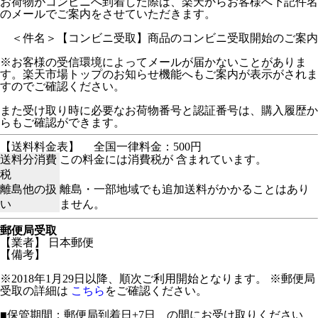
お荷物がコンビニへ到着した際は、楽天からお客様へ下記件名
のメールでご案内をさせていただきます。
＜件名＞【コンビニ受取】商品のコンビニ受取開始のご案内
※お客様の受信環境によってメールが届かないことがありま
す。楽天市場トップのお知らせ機能へもご案内が表示がされま
すのでご確認ください。
また受け取り時に必要なお荷物番号と認証番号は、購入履歴か
らもご確認ができます。
【送料料金表】
全国一律料金：500円
送料分消費
この料金には消費税が 含まれています。
税
離島他の扱
離島・一部地域でも追加送料がかかることはあり
い
ません。
郵便局受取
【業者】 日本郵便
【備考】
※2018年1月29日以降、順次ご利用開始となります。 ※郵便局
受取の詳細は
こちら
をご確認ください。
■保管期間：郵便局到着日+7日 の間にお受け取りください