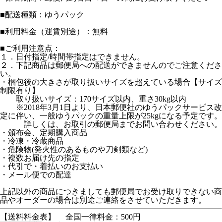
■配送種類：ゆうパック
■利用料金（運賃別途）：無料
■ご利用注意点：
１．日付指定/時間帯指定はできません。
２．下記商品は郵便局への配送ができませんのでご注意くださ
い。
・梱包後の大きさが取り扱いサイズを超えている場合【サイズ
制限有り】
取り扱いサイズ：170サイズ以内、重さ30kg以内
※2018年3月1日より、日本郵便社のゆうパックサービス改
定に伴い、一般ゆうパックの重量上限が25kgになる予定です。
詳しくは、お取引の郵便局までお問い合わせください。
・頒布会、定期購入商品
・冷凍・冷蔵商品
・危険物(発火性のあるものや刀剣類など)
・複数お届け先の指定
・代引で・着払いのお支払い
・メール便での配達
上記以外の商品につきましても郵便局でお受け取りできない商
品やオーダーの場合は別途ご連絡をさせていただきます。
【送料料金表】
全国一律料金：500円