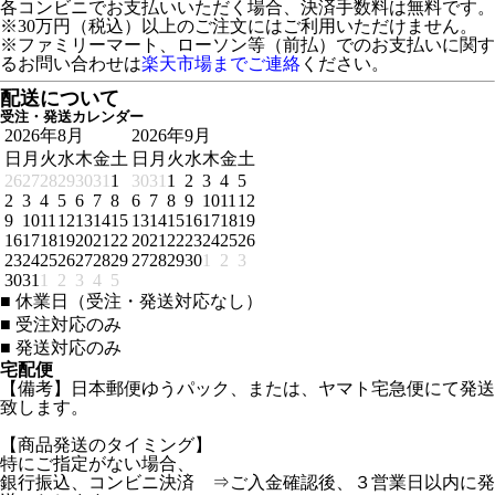
各コンビニでお支払いいただく場合、決済手数料は無料です。
※30万円（税込）以上のご注文にはご利用いただけません。
※ファミリーマート、ローソン等（前払）でのお支払いに関す
るお問い合わせは
楽天市場までご連絡
ください。
配送について
受注・発送カレンダー
2026年8月
2026年9月
日
月
火
水
木
金
土
日
月
火
水
木
金
土
26
27
28
29
30
31
1
30
31
1
2
3
4
5
2
3
4
5
6
7
8
6
7
8
9
10
11
12
9
10
11
12
13
14
15
13
14
15
16
17
18
19
16
17
18
19
20
21
22
20
21
22
23
24
25
26
23
24
25
26
27
28
29
27
28
29
30
1
2
3
30
31
1
2
3
4
5
■
休業日（受注・発送対応なし）
■
受注対応のみ
■
発送対応のみ
宅配便
【備考】日本郵便ゆうパック、または、ヤマト宅急便にて発送
致します。
【商品発送のタイミング】
特にご指定がない場合、
銀行振込、コンビニ決済 ⇒ご入金確認後、３営業日以内に発