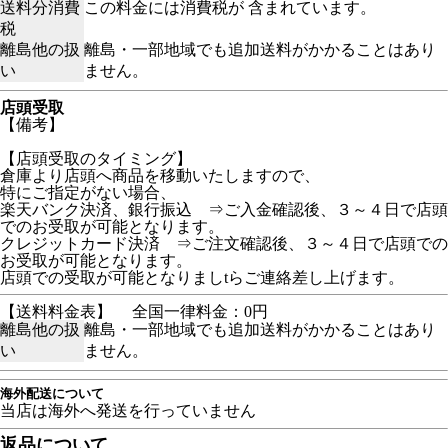
送料分消費
この料金には消費税が 含まれています。
税
離島他の扱
離島・一部地域でも追加送料がかかることはあり
い
ません。
店頭受取
【備考】
【店頭受取のタイミング】
倉庫より店頭へ商品を移動いたしますので、
特にご指定がない場合、
楽天バンク決済、銀行振込 ⇒ご入金確認後、３～４日で店頭
でのお受取が可能となります。
クレジットカード決済 ⇒ご注文確認後、３～４日で店頭での
お受取が可能となります。
店頭での受取が可能となりましtらご連絡差し上げます。
【送料料金表】
全国一律料金：0円
離島他の扱
離島・一部地域でも追加送料がかかることはあり
い
ません。
海外配送について
当店は海外へ発送を行っていません
返品について