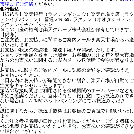
市場までご連絡
ください。
銀行振込
【振込先】楽天銀行（ラクテンギンコウ）楽天市場支店（ラク
テンイチバシテン） 普通 2495697 ラクテン（オオタシヨテン
ラクテンイチハ゛シテン
※この口座の権利は楽天グループ株式会社が保有しています。
【備考】
ご注文後、お支払いに関するご案内メールを楽天市場からお送
りいたします。
お支払い状況の確認後、発送手続きが開始いたします。
ショップが金額を変更した場合、お客様のご注文時と楽天市場
からのお支払いに関するご案内メール送信時で金額が異なりま
す。
お支払いに関するご案内メールに記載の金額をご確認のうえ、
お支払いください。
14日以内にお支払いが確認できない場合、楽天市場が自動でご
注文をキャンセルいたします。
振込の取扱時間はご利用される金融機関のホームページなどを
予めご確認ください。連休時など、銀行窓口でお振込みができ
ない場合は、ATMやネットバンキングにてお振込みくださ
い。
誠に勝手ながら、振込手数料はお客様のご負担でお願いいたし
ます。
※ご注文者様名義の口座よりお支払いください。ご注文者様以
外の名義でお支払いいただいた場合、お支払いの確認ができな
い場合がございます。