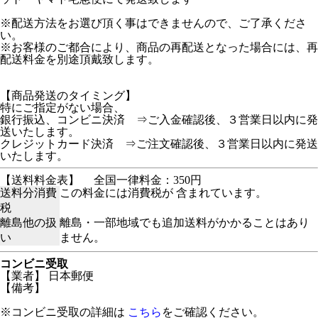
※配送方法をお選び頂く事はできませんので、ご了承くださ
い。
※お客様のご都合により、商品の再配送となった場合には、再
配送料金を別途頂戴致します。
【商品発送のタイミング】
特にご指定がない場合、
銀行振込、コンビニ決済 ⇒ご入金確認後、３営業日以内に発
送いたします。
クレジットカード決済 ⇒ご注文確認後、３営業日以内に発送
いたします。
【送料料金表】
全国一律料金：350円
送料分消費
この料金には消費税が 含まれています。
税
離島他の扱
離島・一部地域でも追加送料がかかることはあり
い
ません。
コンビニ受取
【業者】 日本郵便
【備考】
※コンビニ受取の詳細は
こちら
をご確認ください。