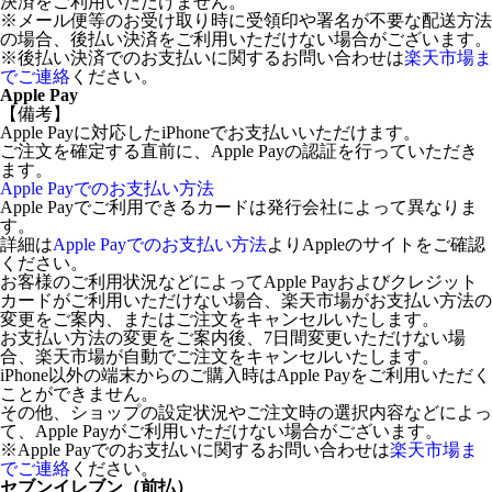
決済をご利用いただけません。
※メール便等のお受け取り時に受領印や署名が不要な配送方法
の場合、後払い決済をご利用いただけない場合がございます。
※後払い決済でのお支払いに関するお問い合わせは
楽天市場ま
でご連絡
ください。
Apple Pay
【備考】
Apple Payに対応したiPhoneでお支払いいただけます。
ご注文を確定する直前に、Apple Payの認証を行っていただき
ます。
Apple Payでのお支払い方法
Apple Payでご利用できるカードは発行会社によって異なりま
す。
詳細は
Apple Payでのお支払い方法
よりAppleのサイトをご確認
ください。
お客様のご利用状況などによってApple Payおよびクレジット
カードがご利用いただけない場合、楽天市場がお支払い方法の
変更をご案内、またはご注文をキャンセルいたします。
お支払い方法の変更をご案内後、7日間変更いただけない場
合、楽天市場が自動でご注文をキャンセルいたします。
iPhone以外の端末からのご購入時はApple Payをご利用いただく
ことができません。
その他、ショップの設定状況やご注文時の選択内容などによっ
て、Apple Payがご利用いただけない場合がございます。
※Apple Payでのお支払いに関するお問い合わせは
楽天市場ま
でご連絡
ください。
セブンイレブン（前払）