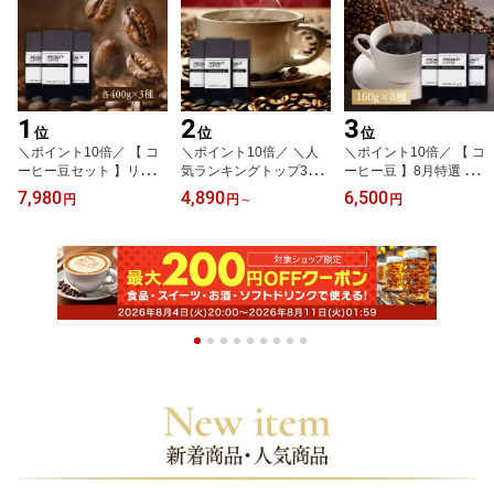
1
2
3
位
位
位
＼ポイント10倍／ 【 コ
＼ポイント10倍／ ＼人
＼ポイント10倍／ 【 コ
ーヒー豆セット 】リピー
気ランキングトップ3／
ーヒー豆 】8月特選 スペ
ターズ 選べる コーヒー
コーヒー豆 セット 3種 1.
シャルティコーヒー豆 高
7,980
4,890
6,500
円
円
～
円
豆 セット 1200g（400g×
2kg 600g 送料無料 自家
級 セット 160g×3種 飲み
3種類） 自家焙煎 珈琲豆
焙煎 珈琲 豆 粉 スペシャ
比べ 送料無料 自家焙煎
スペシャルティコーヒー
ルティコーヒー ブラジル
ギフト 人気 お試し 福袋
豆 粉 シングルオリジン
コロンビア 飲み比べ 大
プレゼント 贈答用 おし
ブレンド 飲み比べ 大容
容量 業務用 お得 専門店
ゃれ 珈琲豆 珈琲専門店
量 お得 まとめ買い 粗挽
プレゼント 買い回り ひ
ポイント消化 厳選 数量
き 中挽き ハンドドリッ
ぐちコーヒー
限定 希少 新豆
プ カフェ