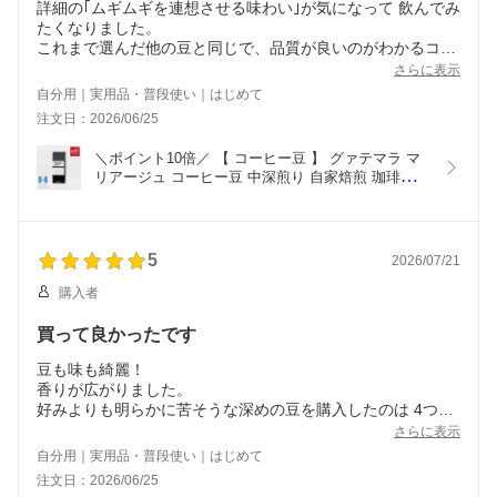
詳細の｢ムギムギを連想させる味わい｣が気になって 飲んでみ
たくなりました。
これまで選んだ他の豆と同じで、品質が良いのがわかるコー
ヒーでした。
さらに表示
ムギムギは分からなかったのですが、好きな味のグァテマラ
自分用｜実用品・普段使い｜はじめて
でした。
注文日：2026/06/25
｢白ワインのような｣と表現される酸味が、私は好きなのかも
しれないと思いました。
＼ポイント10倍／ 【 コーヒー豆 】 グァテマラ マ
もう少し晴れやかだったら、また飲みたいと思っているグァ
リアージュ コーヒー豆 中深煎り 自家焙煎 珈琲豆 
テマラ(昨年末から在庫切れ)に 凄く近い味になりそうなの
スペシャルティコーヒー 豆 粉 100g 200g 1000g ウ
で、好みのコーヒーを探すヒントになりました！ｱﾘｶﾞﾄｳｺﾞｻﾞ
ォッシュド ナッツ 黒糖 フローラル 香ばしい 甘み 
ｲﾏｽ！
ハンドドリップ カフェ 喫茶店 業務用 大容量 お試
いろいろ教えて貰えて有難いショップさんです。
し
5
2026/07/21
二重包装も NEWS LETTERも 商品パッケージも好きです。
岐阜県は今日から連日酷暑日の予想で 厳しい夏になりそうで
購入者
すね･･･
スタッフさま。どうぞご自愛ください。
買って良かったです
豆も味も綺麗！
香りが広がりました。
好みよりも明らかに苦そうな深めの豆を購入したのは 4つ目
です。
さらに表示
4つともお気に入り店さんで、4つとも好みより苦くて、4つ
自分用｜実用品・普段使い｜はじめて
とも綺麗なコーヒーです。
注文日：2026/06/25
その4つの中で、こちらのブレンドが 1番好きな味わいでし