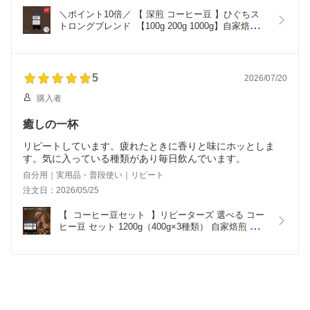
た！
＼ポイント10倍／ 【 深煎 コーヒー豆 】ひぐちス
選んで良かったです。
トロングブレンド  【100g 200g 1000g】自家焙煎 
苦めのコーヒーは甘いものと合うので、だんだん慣れて 好み
珈琲豆 オリジナルブレンド コーヒー豆 豆 粉 コロ
の範囲がもう少し拡がると良いなとよく思います。
ンビア ブラジル グァテマラ スペシャルティコーヒ
普段メインに飲んでいるデカフェに、少し足してブレンドに
ー フルシティロースト ブレンドコーヒー
したり、COLDBREWにもしました。
5
2026/07/20
COLDBREWにするのがもったいなく感じるぐらい、モコモ
コ膨らむ豆でした。
購入者
癒しの一杯
リピートしています。疲れたときに香りと味にホッとしま
す。気に入っている種類があり毎日飲んでいます。
自分用｜実用品・普段使い｜リピート
注文日：2026/05/25
【  コーヒー豆セット  】リピーターズ 選べる コー
ヒー豆 セット 1200g（400g×3種類） 自家焙煎 珈琲
豆 スペシャルティコーヒー 豆 粉 シングルオリジン 
ブレンド 飲み比べ 大容量 お得 まとめ買い 粗挽き 
中挽き ハンドドリップ カフェ