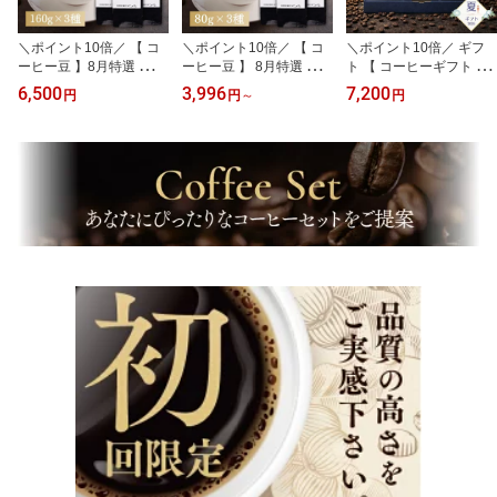
＼ポイント10倍／ 【 コ
＼ポイント10倍／ 【 コ
＼ポイント10倍／ ギフ
ーヒー豆 】8月特選 スペ
ーヒー豆 】 8月特選 スペ
ト 【 コーヒーギフト 】
シャルティコーヒー豆 高
シャルティコーヒー豆 高
8月特選 スペシャルティ
6,500
3,996
7,200
円
円
～
円
級 セット 160g×3種 飲み
級 セット 80g×3種 飲み
コーヒー豆 セット 160g
比べ 送料無料 自家焙煎
比べ 送料無料 自家焙煎
×3種 飲み比べ 送料無料
ギフト 人気 お試し 福袋
深煎り 中煎り ギフト 人
自家焙煎 深煎り 中煎り
プレゼント 贈答用 おし
気 お試し 福袋 プレゼン
ギフト 珈琲豆 プレゼン
ゃれ 珈琲豆 珈琲専門店
ト 贈答用 おしゃれ 珈琲
ト 人気 お試し 福袋 カフ
ポイント消化 厳選 数量
豆 珈琲専門店 ポイント
ェ ポイント消化 珈琲 セ
限定 希少 新豆
消化 厳選 数量限定 希少
ール おしゃれ 贈答用
新豆