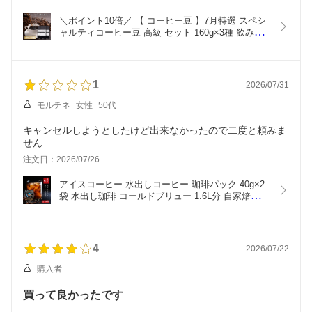
＼ポイント10倍／ 【 コーヒー豆 】7月特選 スペシ
ャルティコーヒー豆 高級 セット 160g×3種 飲み比
べ 送料無料 自家焙煎  ギフト 人気 お試し 福袋 プ
レゼント 贈答用 おしゃれ 珈琲豆 珈琲専門店 ポイ
ント消化 厳選 数量限定 希少 新豆
1
2026/07/31
モルチネ
女性
50代
キャンセルしようとしたけど出来なかったので二度と頼みま
せん
注文日：2026/07/26
アイスコーヒー 水出しコーヒー 珈琲パック 40g×2
袋 水出し珈琲 コールドブリュー 1.6L分 自家焙煎 
深煎り 無添加 香り豊か カフェ 喫茶店 味 簡単 本格 
夏ギフト プレゼント 贈り物 人気 御中元 お中元 買
い回り
4
2026/07/22
購入者
買って良かったです