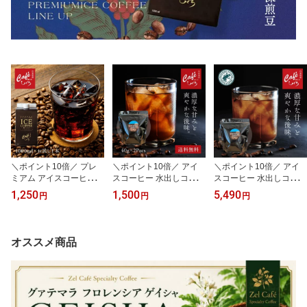
＼ポイント10倍／ プレ
＼ポイント10倍／ アイ
＼ポイント10倍／ アイ
ミアム アイスコーヒー
スコーヒー 水出しコーヒ
スコーヒー 水出しコーヒ
リキッド 無糖 1000ml×1
ー 珈琲パック 40g×2袋
ー 珈琲パック 50杯分 40
1,250
1,500
5,490
円
円
円
本│ネルドリップ抽出 ス
水出し珈琲 コールドブリ
g×10袋 水出し珈琲 コー
ペシャルティコーヒー ブ
ュー 1.6L分 自家焙煎 深
ルドブリュー 8L分 自家
ラジル インドネシア 濃
煎り 無添加 香り豊か カ
焙煎 深煎り 無添加 香り
厚 カフェオレに最適 冷
フェ 喫茶店 味 簡単 本格
豊か カフェ 喫茶店 味 簡
オススメ商品
たい珈琲 喫茶店 カフェ
夏ギフト プレゼント 贈
単 本格 夏ギフト 2026 プ
用 夏 人気
り物 人気 御中元 買い回
レゼント 贈り物 人気 御
り
中元 買い回り