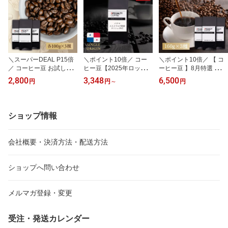
＼スーパーDEAL P15倍
＼ポイント10倍／ コー
＼ポイント10倍／ 【 コ
／ コーヒー豆 お試しセ
ヒー豆【2025年ロット】
ーヒー豆 】8月特選 スペ
ット 300g 100g×3種 飲
パナマ エスメラルダ農園
シャルティコーヒー豆 高
2,800
3,348
6,500
円
円
～
円
み比べ 約30杯分 送料無
ゲイシャ エル・ベロ プ
級 セット 160g×3種 飲み
料 自家焙煎 コーヒー 珈
ライベートコレクション
比べ 送料無料 自家焙煎
琲 豆 粉 焙煎士おすすめ
｜ウォッシュド 中煎り 5
ギフト 人気 お試し 福袋
トライアル 高品質 ドリ
0g/100g/200g 高級スペ
プレゼント 贈答用 おし
ショップ情報
ップバッグ付 ギフト プ
シャルティコーヒー豆 自
ゃれ 珈琲豆 珈琲専門店
レゼント おしゃれ 買い
家焙煎 GEISHA PVC 202
ポイント消化 厳選 数量
回り 詰め合わせ 専門店
5 珈琲豆 シングルオリジ
限定 希少 新豆
会社概要・決済方法・配送方法
ン
ショップへ問い合わせ
メルマガ登録・変更
受注・発送カレンダー