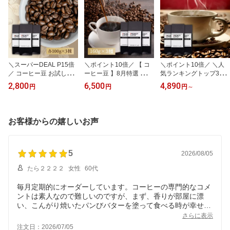
＼スーパーDEAL P15倍
＼ポイント10倍／ 【 コ
＼ポイント10倍／ ＼人
／ コーヒー豆 お試しセ
ーヒー豆 】8月特選 スペ
気ランキングトップ3／
ット 300g 100g×3種 飲
シャルティコーヒー豆 高
コーヒー豆 セット 3種 1.
2,800
6,500
4,890
円
円
円
～
み比べ 約30杯分 送料無
級 セット 160g×3種 飲み
2kg 600g 送料無料 自家
料 自家焙煎 コーヒー 珈
比べ 送料無料 自家焙煎
焙煎 珈琲 豆 粉 スペシャ
琲 豆 粉 焙煎士おすすめ
ギフト 人気 お試し 福袋
ルティコーヒー ブラジル
トライアル 高品質 ドリ
プレゼント 贈答用 おし
コロンビア 飲み比べ 大
お客様からの嬉しいお声
ップバッグ付 ギフト プ
ゃれ 珈琲豆 珈琲専門店
容量 業務用 お得 専門店
レゼント おしゃれ 買い
ポイント消化 厳選 数量
プレゼント 買い回り ひ
回り 詰め合わせ 専門店
限定 希少 新豆
ぐちコーヒー
5
2026/08/05
たら２２２２
女性
60代
毎月定期的にオーダーしています。コーヒーの専門的なコメ
ントは素人なので難しいのですが、まず、香りが部屋に漂
い、こんがり焼いたパンびバターを塗って食べる時が幸せを
感じる時です。どの種類のコーヒーをたてても満足できま
さらに表示
す。
注文日：2026/07/05