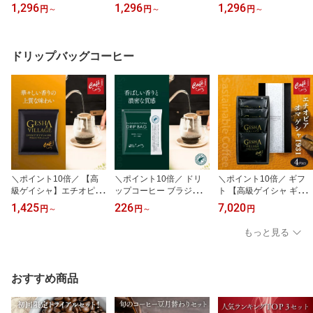
深煎り 100g 200g 1kg 自
ブレンドコーヒー コーヒ
ストロングブレンド 【1
1,296
1,296
1,296
円
～
円
～
円
～
家焙煎 珈琲豆 スペシャ
ー豆 自家焙煎 スペシャ
00g 200g 1000g】自家
ルティ ブレンドコーヒー
ルティコーヒー 100g 20
焙煎 珈琲豆 オリジナル
豆 粉対応 ドリップ コク
0g 1kg 豆 粉対応 浅煎り
ブレンド コーヒー豆 豆
甘み 酸味控えめ 大容量
寄り 爽やか 酸味 フルー
粉 コロンビア ブラジル
ドリップバッグコーヒー
お試し オリジナルブレン
ティー 軽やか カフェ 喫
グァテマラ スペシャルテ
ド 人気 定番
茶店 お試し 大容量 まと
ィコーヒー フルシティロ
め買い ブレンド豆 人気
ースト ブレンドコーヒー
＼ポイント10倍／ 【高
＼ポイント10倍／ ドリ
＼ポイント10倍／ ギフ
級ゲイシャ】エチオピア
ップコーヒー ブラジル
ト 【高級ゲイシャ ギフ
ゲシャビレッジ オマ ゲ
ダテーラ農園 【1杯10g
トセット】エチオピア ゲ
1,425
226
7,020
円
～
円
～
円
シャ1931 ドリップバッ
入り】 レインフォレスト
シャビレッジ オマ ゲシ
グ｜希少豆 Gesha Villag
アライアンス 自家焙煎珈
ャ1931 4杯セット｜希少
もっと見る
e｜スペシャルティコー
琲 コーヒー 珈琲 ハンド
豆 Gesha Village｜スペ
ヒー 芳香 上質 ギフト プ
ドリップ スペシャルティ
シャルティコーヒー ドリ
レゼント ドリップコーヒ
コーヒー ドリップバッグ
ップバッグ 芳香 上質 プ
ー お試し 専門店 珈琲 コ
ドリップパック プチギフ
レゼント コーヒー 珈琲
おすすめ商品
ーヒー豆
ト 大容量 来客用 会社用
専門店
お試し