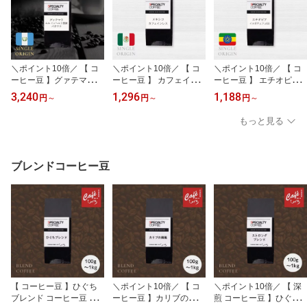
＼ポイント10倍／ 【 コ
＼ポイント10倍／ 【 コ
＼ポイント10倍／ 【 コ
ーヒー豆 】グァテマラ
ーヒー豆 】 カフェイン
ーヒー豆 】 エチオピア
エル インヘルト ウノ農
レス コーヒー豆 デカフ
イルガチェフェ G-1 【10
3,240
1,296
1,188
円
～
円
～
円
～
園 パカマラ 自家焙煎 高
ェ メキシコ 有機JAS認証
0g 200g 1000g】 自家焙
級コーヒー シングルオリ
自家焙煎 スペシャルティ
煎 スペシャルティコーヒ
もっと見る
ジン 100g 200g 中深煎
コーヒー 豆 粉 中深煎 マ
ー 珈琲豆 コーヒー豆 イ
り スペシャルティコーヒ
ウンテンウォーター製法
ルガチェフェ村 シングル
ー 珈琲豆 甘み 果実感 カ
妊婦 安心 夜コーヒー ノ
オリジン 豆 粉 ハンドド
シス アプリコット ウォ
ンカフェイン 100g 200g
リップ coffee ETHIOPIA
ブレンドコーヒー豆
ッシュド フルーティー
1000g チアパス
【 コーヒー豆 】ひぐち
＼ポイント10倍／ 【 コ
＼ポイント10倍／ 【 深
ブレンド コーヒー豆 中
ーヒー豆 】カリブの爽風
煎 コーヒー豆 】ひぐち