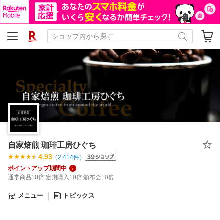
自家焙煎 珈琲工房ひぐち
4.93
（
2,414
件）
ポイントアップ期間中
通常商品10倍 定期購入10倍 頒布会10倍
メニュー
トピックス