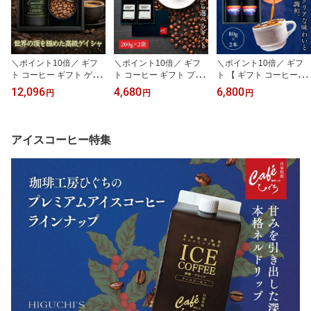
＼ポイント10倍／ ギフ
＼ポイント10倍／ ギフ
＼ポイント10倍／ ギフ
ト コーヒー ギフト ゲイ
ト コーヒー ギフト プレ
ト 【 ギフト コーヒー豆
シャ コーヒー豆 パナマ
ゼント スペシャルティコ
】ジャマイカ ブルーマウ
12,096
4,680
6,800
円
円
円
エスメラルダ農園 プライ
ーヒー コーヒー豆 400g
ンテン No.1 【80g×2
ベートコレクション エ
(200g×2袋) 選べる 詰め
本】160g 自家焙煎珈琲
ル・ベロ 160g (80g×2
合わせ セット 自家焙煎
豆 コーヒー豆 スペシャ
本) プレミアム 高級 珈琲
珈琲豆 珈琲 豆 粉 プレミ
ルティコーヒー ブルマン
アイスコーヒー特集
豆 自家焙煎 スペシャル
アム 高級 お祝 内祝 御礼
御礼 御祝 プレゼント 内
ティコーヒー プレゼント
誕生日 祝い お返し お取
祝 高級 珈琲 送料無料
御祝 内祝 御礼 誕生日 お
り寄せ ラッピング
取り寄せ