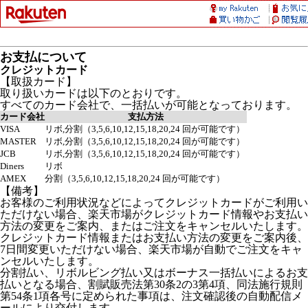
お支払について
クレジットカード
【取扱カード】
取り扱いカードは以下のとおりです。
すべてのカード会社で、一括払いが可能となっております。
カード会社
支払方法
VISA
リボ,分割（3,5,6,10,12,15,18,20,24 回が可能です）
MASTER
リボ,分割（3,5,6,10,12,15,18,20,24 回が可能です）
JCB
リボ,分割（3,5,6,10,12,15,18,20,24 回が可能です）
Diners
リボ
AMEX
分割（3,5,6,10,12,15,18,20,24 回が可能です）
【備考】
お客様のご利用状況などによってクレジットカードがご利用い
ただけない場合、楽天市場がクレジットカード情報やお支払い
方法の変更をご案内、またはご注文をキャンセルいたします。
クレジットカード情報またはお支払い方法の変更をご案内後、
7日間変更いただけない場合、楽天市場が自動でご注文をキャ
ンセルいたします。
分割払い、リボルビング払い又はボーナス一括払いによるお支
払いとなる場合、割賦販売法第30条2の3第4項、同法施行規則
第54条1項各号に定められた事項は、注文確認後の自動配信メ
ールにより交付します。