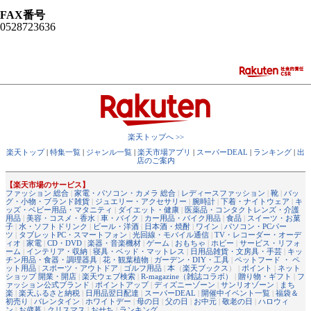
FAX番号
0528723636
楽天トップへ >>
楽天トップ
|
特集一覧
|
ジャンル一覧
|
楽天市場アプリ
|
スーパーDEAL
|
ランキング
|
出
店のご案内
【楽天市場のサービス】
ファッション 総合
|
家電・パソコン・カメラ 総合
|
レディースファッション
|
靴
|
バッ
グ・小物・ブランド雑貨
|
ジュエリー・アクセサリー
|
腕時計
|
下着・ナイトウェア
|
キ
ッズ・ベビー用品・マタニティ
|
ダイエット・健康
|
医薬品・コンタクトレンズ・介護
用品
|
美容・コスメ・香水
|
車・バイク
|
カー用品・バイク用品
|
食品
|
スイーツ・お菓
子
|
水・ソフトドリンク
|
ビール・洋酒
|
日本酒・焼酎
|
ワイン
|
パソコン・PCパー
ツ
|
タブレットPC・スマートフォン
|
光回線・モバイル通信
|
TV・レコーダー・オーデ
ィオ
|
家電
|
CD・DVD
|
楽器・音楽機材
|
ゲーム
|
おもちゃ
|
ホビー
|
サービス・リフォ
ーム
|
インテリア・収納
|
寝具・ベッド・マットレス
|
日用品雑貨・文房具・手芸
|
キッ
チン用品・食器・調理器具
|
花・観葉植物
|
ガーデン・DIY・工具
|
ペットフード ・ ペ
ット用品
|
スポーツ・アウトドア
|
ゴルフ用品
|
本
（
楽天ブックス
） |
ポイント
|
ネット
ショップ 開業・開店
|
楽天ウェブ検索
|
R-magazine（雑誌コラボ）
|
贈り物・ギフト
|
フ
ァッション公式ブランド
|
ポイントアップ
|
ディズニーゾーン
|
サンリオゾーン
|
まち
楽
|
楽天ふるさと納税
|
日用品翌日配達
|
スーパーDEAL
|
開催中イベント一覧
|
福袋＆
初売り
|
バレンタイン
|
ホワイトデー
|
母の日
|
父の日
|
お中元
|
敬老の日
|
ハロウィ
ン
|
お歳暮
|
クリスマス
|
おせち
|
ランキング