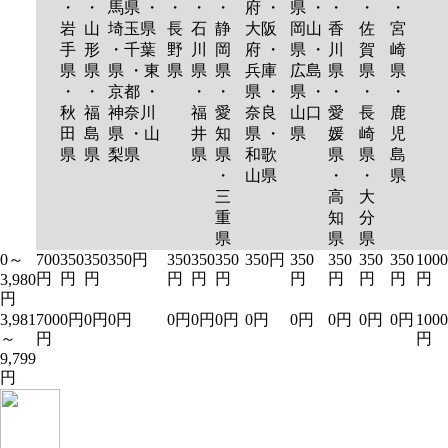
・
・
馬県 ・
・
・
・
府 ・
県 ・
・
・
・
岩
山
埼玉県
長
石
静
大阪
岡山
香
佐
宮
手
形
・千葉
野
川
岡
府 ・
県 ・
川
賀
崎
県
県
県 ・東
県
県
県
兵庫
広島
県
県
県
・
・
京都 ・
・
・
県 ・
県 ・
・
・
・
秋
福
神奈川
福
愛
奈良
山口
愛
長
鹿
田
島
県 ・山
井
知
県 ・
県
媛
崎
児
県
県
梨県
県
県
和歌
県
県
島
・
山県
・
・
県
三
高
大
重
知
分
県
県
県
0～
700
350
350
350円
350
350
350
350円
350
350
350
350
1000
円
円
円
円
円
円
円
円
円
円
円
3,980
円
3,981
700
0円
0円
0円
0円
0円
0円
0円
0円
0円
0円
0円
1000
～
円
円
9,799
円