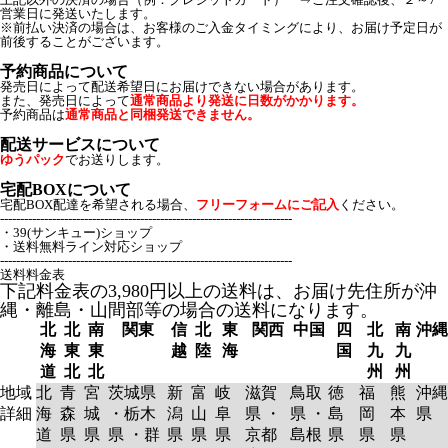
営業日に発送いたします。
※前払い決済の場合は、お客様のご入金タイミングにより、お届け予定日が
前後することがございます。
予約商品について
発売日によって配送希望日にお届けできない場合があります。
また、発売日によって
通常商品より発送に日数がかかります。
予約商品は
通常商品と同梱発送できません。
配送サービスについて
ゆうパック
でお送りします。
宅配BOXについて
宅配BOX配達を希望される場合、
フリーフォームにご記入
ください。
-------------------------------------------------------------------------
・39(サンキュー)ショップ
・送料無料ライン対応ショップ
-------------------------------------------------------------------------
送料料金表
下記料金表の3,980円以上の送料は、お届け先住所が沖
縄・離島・山間部等の場合の送料になります。
北
北
南
関東
信
北
東
関西
中国
四
北
南
沖縄
海
東
東
越
陸
海
国
九
九
道
北
北
州
州
地域
北
青
宮
茨城県
新
富
岐
滋賀
鳥取
徳
福
熊
沖縄
詳細
海
森
城
・栃木
潟
山
阜
県 ・
県 ・
島
岡
本
県
道
県
県
県 ・群
県
県
県
京都
島根
県
県
県