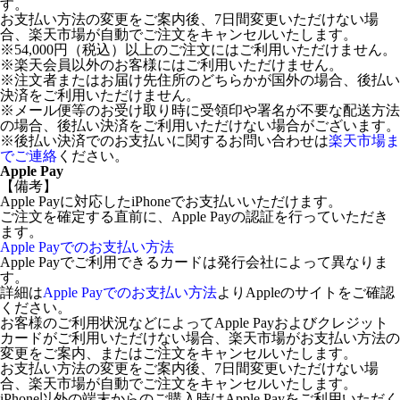
す。
お支払い方法の変更をご案内後、7日間変更いただけない場
合、楽天市場が自動でご注文をキャンセルいたします。
※54,000円（税込）以上のご注文にはご利用いただけません。
※楽天会員以外のお客様にはご利用いただけません。
※注文者またはお届け先住所のどちらかが国外の場合、後払い
決済をご利用いただけません。
※メール便等のお受け取り時に受領印や署名が不要な配送方法
の場合、後払い決済をご利用いただけない場合がございます。
※後払い決済でのお支払いに関するお問い合わせは
楽天市場ま
でご連絡
ください。
Apple Pay
【備考】
Apple Payに対応したiPhoneでお支払いいただけます。
ご注文を確定する直前に、Apple Payの認証を行っていただき
ます。
Apple Payでのお支払い方法
Apple Payでご利用できるカードは発行会社によって異なりま
す。
詳細は
Apple Payでのお支払い方法
よりAppleのサイトをご確認
ください。
お客様のご利用状況などによってApple Payおよびクレジット
カードがご利用いただけない場合、楽天市場がお支払い方法の
変更をご案内、またはご注文をキャンセルいたします。
お支払い方法の変更をご案内後、7日間変更いただけない場
合、楽天市場が自動でご注文をキャンセルいたします。
iPhone以外の端末からのご購入時はApple Payをご利用いただく