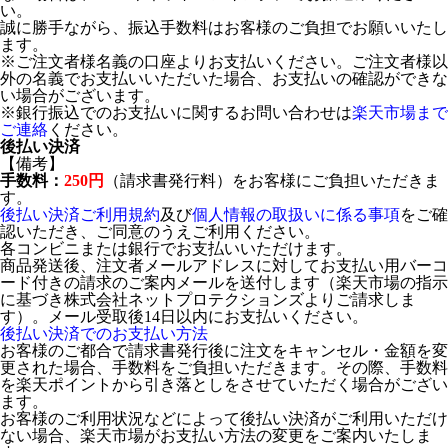
い。
誠に勝手ながら、振込手数料はお客様のご負担でお願いいたし
ます。
※ご注文者様名義の口座よりお支払いください。ご注文者様以
外の名義でお支払いいただいた場合、お支払いの確認ができな
い場合がございます。
※銀行振込でのお支払いに関するお問い合わせは
楽天市場まで
ご連絡
ください。
後払い決済
【備考】
手数料：
250円
（請求書発行料）をお客様にご負担いただきま
す。
後払い決済ご利用規約
及び
個人情報の取扱いに係る事項
をご確
認いただき、ご同意のうえご利用ください。
各コンビニまたは銀行でお支払いいただけます。
商品発送後、注文者メールアドレスに対してお支払い用バーコ
ード付きの請求のご案内メールを送付します（楽天市場の指示
に基づき株式会社ネットプロテクションズよりご請求しま
す）。メール受取後14日以内にお支払いください。
後払い決済でのお支払い方法
お客様のご都合で請求書発行後に注文をキャンセル・金額を変
更された場合、手数料をご負担いただきます。その際、手数料
を楽天ポイントから引き落としをさせていただく場合がござい
ます。
お客様のご利用状況などによって後払い決済がご利用いただけ
ない場合、楽天市場がお支払い方法の変更をご案内いたしま