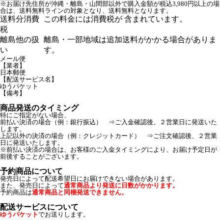
※お届け先住所が沖縄・離島・山間部以外で購入金額が税込3,980円以上の場
合は、送料無料ラインの対象となり、送料無料となります。
送料分消費
この料金には消費税が 含まれています。
税
離島他の扱
離島・一部地域は追加送料がかかる場合がありま
い
す。
メール便
【業者】
日本郵便
【配送サービス名】
ゆうパケット
【備考】
商品発送のタイミング
特にご指定がない場合、
前払い決済の場合（例：銀行振込） ⇒ご入金確認後、２営業日に発送いた
します。
上記以外の決済の場合（例：クレジットカード） ⇒ご注文確認後、２営業
日に発送いたします。
※前払い決済の場合は、お客様のご入金タイミングにより、お届け予定日が
前後することがございます。
予約商品について
発売日によって配送希望日にお届けできない場合があります。
また、発売日によって
通常商品より発送に日数がかかります。
予約商品は
通常商品と同梱発送できません。
配送サービスについて
ゆうパケット
でお送りします。