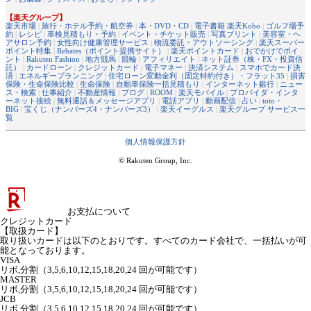
【楽天グループ】
楽天市場
|
旅行・ホテル予約・航空券
|
本・DVD・CD
|
電子書籍 楽天Kobo
|
ゴルフ場予
約
|
レシピ
|
車検見積もり・予約
|
イベント・チケット販売
|
写真プリント
|
美容室・ヘ
アサロン予約
|
女性向け健康管理サービス
|
物流委託・アウトソーシング
|
楽天スーパー
ポイント特集
|
Rebates（ポイント提携サイト）
|
楽天ポイントカード
|
おでかけでポイ
ント
|
Rakuten Fashion
|
地方競馬
|
競輪
|
アフィリエイト
|
ネット証券（株・FX・投資信
託）
|
カードローン
|
クレジットカード
|
電子マネー
|
決済システム
|
スマホでカード決
済
|
エネルギープランニング
|
住宅ローン変動金利（固定特約付き）・フラット35
|
損害
保険・生命保険比較
|
生命保険
|
自動車保険一括見積もり
|
インターネット銀行
|
ニュー
ス・検索
|
仕事紹介
|
不動産情報
|
ブログ
|
ROOM
|
楽天モバイル
|
プロバイダ・インタ
ーネット接続
|
無料通話＆メッセージアプリ
|
電話アプリ
|
動画配信
|
占い
|
toto・
BIG
|
宝くじ（ナンバーズ4・ナンバーズ3）
|
楽天イーグルス
|
楽天グループ サービス一
覧
個人情報保護方針
© Rakuten Group, Inc.
お支払について
クレジットカード
【取扱カード】
取り扱いカードは以下のとおりです。すべてのカード会社で、一括払いが可
能となっております。
VISA
リボ,分割（3,5,6,10,12,15,18,20,24 回が可能です）
MASTER
リボ,分割（3,5,6,10,12,15,18,20,24 回が可能です）
JCB
リボ,分割（3,5,6,10,12,15,18,20,24 回が可能です）