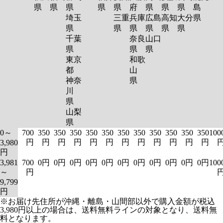
県
県
県
県
県
府
県
県
県
島
埼玉
三重
兵庫
広島
高知
大分
県
県
県
県
県
県
県
千葉
奈良
山口
県
県
県
東京
和歌
都
山
神奈
県
川
県
山梨
県
0～
700
350
350
350
350
350
350
350
350
350
350
350
100
円
円
円
円
円
円
円
円
円
円
円
円
3,980
円
3,981
700
0円
0円
0円
0円
0円
0円
0円
0円
0円
0円
0円
100
～
円
9,799
円
※お届け先住所が沖縄・離島・山間部以外で購入金額が税込
3,980円以上の場合は、送料無料ラインの対象となり、送料無
料となります。