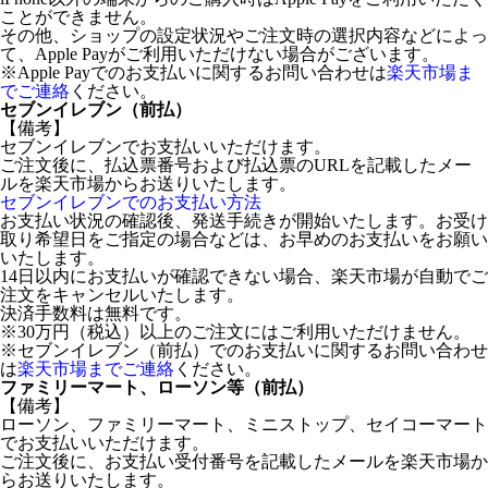
ことができません。
その他、ショップの設定状況やご注文時の選択内容などによっ
て、Apple Payがご利用いただけない場合がございます。
※Apple Payでのお支払いに関するお問い合わせは
楽天市場ま
でご連絡
ください。
セブンイレブン（前払）
【備考】
セブンイレブンでお支払いいただけます。
ご注文後に、払込票番号および払込票のURLを記載したメー
ルを楽天市場からお送りいたします。
セブンイレブンでのお支払い方法
お支払い状況の確認後、発送手続きが開始いたします。お受け
取り希望日をご指定の場合などは、お早めのお支払いをお願い
いたします。
14日以内にお支払いが確認できない場合、楽天市場が自動でご
注文をキャンセルいたします。
決済手数料は無料です。
※30万円（税込）以上のご注文にはご利用いただけません。
※セブンイレブン（前払）でのお支払いに関するお問い合わせ
は
楽天市場までご連絡
ください。
ファミリーマート、ローソン等（前払）
【備考】
ローソン、ファミリーマート、ミニストップ、セイコーマート
でお支払いいただけます。
ご注文後に、お支払い受付番号を記載したメールを楽天市場か
らお送りいたします。