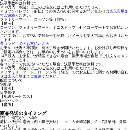
決済手数料は無料です。
※30万円（税込）以上のご注文にはご利用いただけません。
※セブンイレブン（前払）でのお支払いに関するお問い合わせは
楽天市場ま
でご連絡
ください。
ファミリーマート、ローソン等（前払）
【備考】
ローソン、ファミリーマート、ミニストップ、セイコーマートでお支払いい
ただけます。
ご注文後に、お支払い受付番号を記載したメールを楽天市場からお送りいた
します。
各コンビニでのお支払い方法
お支払い状況の確認後、発送手続きが開始いたします。お受け取り希望日を
ご指定の場合などは、お早めのお支払いをお願いいたします。
14日以内にお支払いが確認できない場合、楽天市場が自動でご注文をキャン
セルいたします。
各コンビニでお支払いいただく場合、決済手数料は無料です。
※30万円（税込）以上のご注文にはご利用いただけません。
※ファミリーマート、ローソン等（前払）でのお支払いに関するお問い合わ
せは
楽天市場までご連絡
ください。
配送について
宅配便
【業者】
日本郵便
【配送サービス名】
ゆうパック
【備考】
商品発送のタイミング
特にご指定がない場合、
前払い決済の場合（例：銀行振込） ⇒ご入金確認後、２～7営業日に発送
いたします。
上記以外の決済の場合（例：クレジットカード） ⇒ご注文確認後、２～7