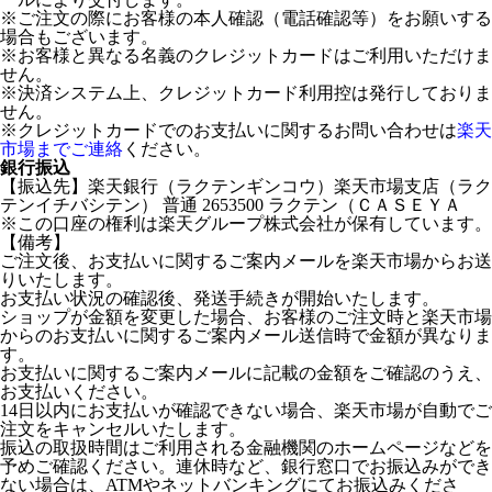
※ご注文の際にお客様の本人確認（電話確認等）をお願いする
場合もございます。
※お客様と異なる名義のクレジットカードはご利用いただけま
せん。
※決済システム上、クレジットカード利用控は発行しておりま
せん。
※クレジットカードでのお支払いに関するお問い合わせは
楽天
市場までご連絡
ください。
銀行振込
【振込先】楽天銀行（ラクテンギンコウ）楽天市場支店（ラク
テンイチバシテン） 普通 2653500 ラクテン（ＣＡＳＥＹＡ
※この口座の権利は楽天グループ株式会社が保有しています。
【備考】
ご注文後、お支払いに関するご案内メールを楽天市場からお送
りいたします。
お支払い状況の確認後、発送手続きが開始いたします。
ショップが金額を変更した場合、お客様のご注文時と楽天市場
からのお支払いに関するご案内メール送信時で金額が異なりま
す。
お支払いに関するご案内メールに記載の金額をご確認のうえ、
お支払いください。
14日以内にお支払いが確認できない場合、楽天市場が自動でご
注文をキャンセルいたします。
振込の取扱時間はご利用される金融機関のホームページなどを
予めご確認ください。連休時など、銀行窓口でお振込みができ
ない場合は、ATMやネットバンキングにてお振込みくださ