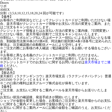
Diners
リボ
AMEX
分割（3,5,6,10,12,15,18,20,24 回が可能です）
【備考】
お客様のご利用状況などによってクレジットカードがご利用いただけない場
合、楽天市場がクレジットカード情報やお支払い方法の変更をご案内、また
はご注文をキャンセルいたします。
クレジットカード情報またはお支払い方法の変更をご案内後、7日間変更い
ただけない場合、楽天市場が自動でご注文をキャンセルいたします。
分割払い、リボルビング払い又はボーナス一括払いによるお支払いとなる場
合、割賦販売法第30条2の3第4項、同法施行規則第54条1項各号に定められた
事項は、注文確認後の自動配信メールにより交付します。
※ご注文の際にお客様の本人確認（電話確認等）をお願いする場合もござい
ます。
※お客様と異なる名義のクレジットカードはご利用いただけません。
※決済システム上、クレジットカード利用控は発行しておりません。
※クレジットカードでのお支払いに関するお問い合わせは
楽天市場までご連
絡
ください。
銀行振込
【振込先】
楽天銀行（ラクテンギンコウ）楽天市場支店（ラクテンイチバシテン） 普通
2653500 ラクテン（ＣＡＳＥＹＡ
※この口座の権利は楽天グループ株式会社が保有しています。
【備考】
ご注文後、お支払いに関するご案内メールを楽天市場からお送りいたしま
す。
お支払い状況の確認後、発送手続きが開始いたします。
ショップが金額を変更した場合、お客様のご注文時と楽天市場からのお支払
いに関するご案内メール送信時で金額が異なります。
お支払いに関するご案内メールに記載の金額をご確認のうえ、お支払いくだ
さい。