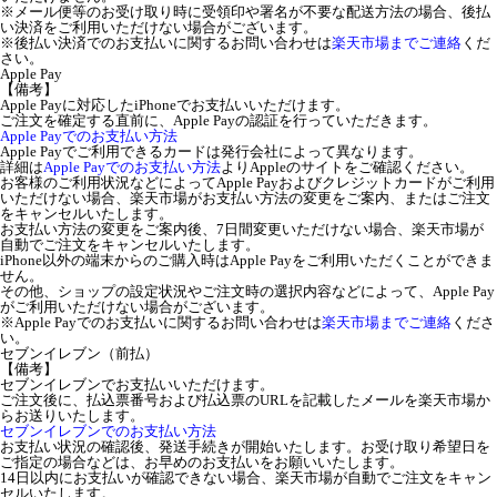
※メール便等のお受け取り時に受領印や署名が不要な配送方法の場合、後払
い決済をご利用いただけない場合がございます。
※後払い決済でのお支払いに関するお問い合わせは
楽天市場までご連絡
くだ
さい。
Apple Pay
【備考】
Apple Payに対応したiPhoneでお支払いいただけます。
ご注文を確定する直前に、Apple Payの認証を行っていただきます。
Apple Payでのお支払い方法
Apple Payでご利用できるカードは発行会社によって異なります。
詳細は
Apple Payでのお支払い方法
よりAppleのサイトをご確認ください。
お客様のご利用状況などによってApple Payおよびクレジットカードがご利用
いただけない場合、楽天市場がお支払い方法の変更をご案内、またはご注文
をキャンセルいたします。
お支払い方法の変更をご案内後、7日間変更いただけない場合、楽天市場が
自動でご注文をキャンセルいたします。
iPhone以外の端末からのご購入時はApple Payをご利用いただくことができま
せん。
その他、ショップの設定状況やご注文時の選択内容などによって、Apple Pay
がご利用いただけない場合がございます。
※Apple Payでのお支払いに関するお問い合わせは
楽天市場までご連絡
くださ
い。
セブンイレブン（前払）
【備考】
セブンイレブンでお支払いいただけます。
ご注文後に、払込票番号および払込票のURLを記載したメールを楽天市場か
らお送りいたします。
セブンイレブンでのお支払い方法
お支払い状況の確認後、発送手続きが開始いたします。お受け取り希望日を
ご指定の場合などは、お早めのお支払いをお願いいたします。
14日以内にお支払いが確認できない場合、楽天市場が自動でご注文をキャン
セルいたします。