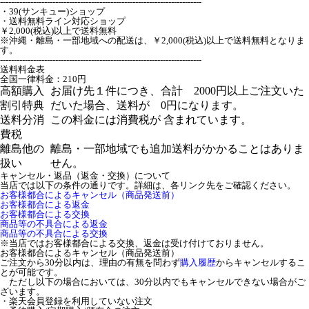
-------------------------------------------------------------------------
・39(サンキュー)ショップ
・送料無料ライン対応ショップ
￥2,000(税込)以上で送料無料
※沖縄・離島・一部地域への配送は、￥2,000(税込)以上で送料無料となりま
す。
-------------------------------------------------------------------------
送料料金表
全国一律料金：210円
高額購入
お届け先１件につき、合計 2000円以上ご注文いた
割引特典
だいた場合、送料が 0円になります。
送料分消
この料金には消費税が 含まれています。
費税
離島他の
離島・一部地域でも追加送料がかかることはありま
扱い
せん。
キャンセル・返品（返金・交換）について
当店では以下の条件の通りです。詳細は、各リンク先をご確認ください。
お客様都合によるキャンセル（商品発送前）
お客様都合による返金
お客様都合による交換
商品等の不具合による返金
商品等の不具合による交換
※当店ではお客様都合による交換、返金は受け付けておりません。
お客様都合によるキャンセル（商品発送前）
ご注文から30分以内は、理由の有無を問わず
購入履歴
からキャンセルするこ
とが可能です。
ただし以下の場合においては、30分以内でもキャンセルできない場合がご
ざいます。
・楽天会員登録を利用していない注文