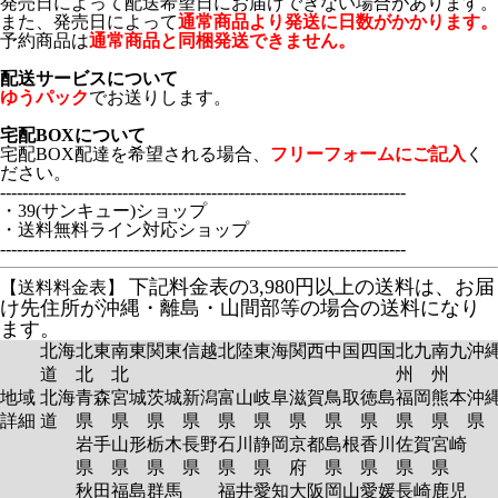
発売日によって配送希望日にお届けできない場合があります。
また、発売日によって
通常商品より発送に日数がかかります。
予約商品は
通常商品と同梱発送できません。
配送サービスについて
ゆうパック
でお送りします。
宅配BOXについて
宅配BOX配達を希望される場合、
フリーフォームにご記入
く
ださい。
-------------------------------------------------------------------------
・39(サンキュー)ショップ
・送料無料ライン対応ショップ
-------------------------------------------------------------------------
下記料金表の3,980円以上の送料は、お届
【送料料金表】
け先住所が沖縄・離島・山間部等の場合の送料になり
ます。
北海
北東
南東
関東
信越
北陸
東海
関西
中国
四国
北九
南九
沖
道
北
北
州
州
地域
北海
青森
宮城
茨城
新潟
富山
岐阜
滋賀
鳥取
徳島
福岡
熊本
沖
詳細
道
県
県
県
県
県
県
県
県
県
県
県
岩手
山形
栃木
長野
石川
静岡
京都
島根
香川
佐賀
宮崎
県
県
県
県
県
県
府
県
県
県
県
秋田
福島
群馬
福井
愛知
大阪
岡山
愛媛
長崎
鹿児