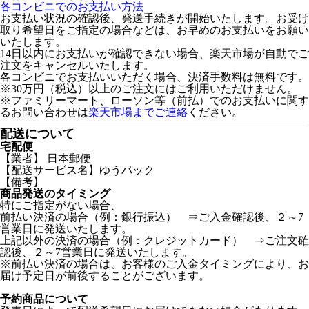
各コンビニでのお支払い方法
お支払い状況の確認後、発送手続きが開始いたします。お受け
取り希望日をご指定の場合などは、お早めのお支払いをお願い
いたします。
14日以内にお支払いが確認できない場合、楽天市場が自動でご
注文をキャンセルいたします。
各コンビニでお支払いいただく場合、決済手数料は無料です。
※30万円（税込）以上のご注文にはご利用いただけません。
※ファミリーマート、ローソン等（前払）でのお支払いに関す
るお問い合わせは
楽天市場までご連絡
ください。
配送について
宅配便
【業者】 日本郵便
【配送サービス名】ゆうパック
【備考】
商品発送のタイミング
特にご指定がない場合、
前払い決済の場合（例：銀行振込） ⇒ご入金確認後、２～7
営業日に発送いたします。
上記以外の決済の場合（例：クレジットカード） ⇒ご注文確
認後、２～7営業日に発送いたします。
※前払い決済の場合は、お客様のご入金タイミングにより、お
届け予定日が前後することがございます。
予約商品について