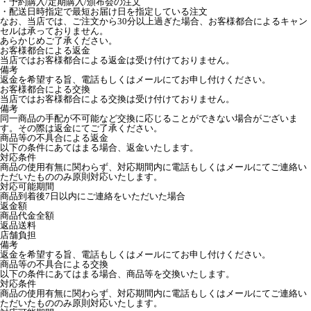
・予約購入/定期購入/頒布会の注文
・配送日時指定で最短お届け日を指定している注文
なお、当店では、ご注文から30分以上過ぎた場合、お客様都合によるキャン
セルは承っておりません。
あらかじめご了承ください。
お客様都合による返金
当店ではお客様都合による返金は受け付けておりません。
備考
返金を希望する旨、電話もしくはメールにてお申し付けください。
お客様都合による交換
当店ではお客様都合による交換は受け付けておりません。
備考
同一商品の手配が不可能など交換に応じることができない場合がございま
す。その際は返金にてご了承ください。
商品等の不具合による返金
以下の条件にあてはまる場合、返金いたします。
対応条件
商品の使用有無に関わらず、対応期間内に電話もしくはメールにてご連絡い
ただいたもののみ原則対応いたします。
対応可能期間
商品到着後7日以内にご連絡をいただいた場合
返金額
商品代金全額
返品送料
店舗負担
備考
返金を希望する旨、電話もしくはメールにてお申し付けください。
商品等の不具合による交換
以下の条件にあてはまる場合、商品等を交換いたします。
対応条件
商品の使用有無に関わらず、対応期間内に電話もしくはメールにてご連絡い
ただいたもののみ原則対応いたします。