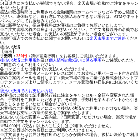
14日以内にお支払いが確認できない場合、楽天市場が自動でご注文をキャン
セルいたします。
振込の取扱時間はご利用される金融機関のホームページなどを予めご確認く
ださい。連休時など、銀行窓口でお振込みができない場合は、ATMやネット
バンキングにてお振込みください。
誠に勝手ながら、振込手数料はお客様のご負担でお願いいたします。
※ご注文者様名義の口座よりお支払いください。ご注文者様以外の名義でお
支払いいただいた場合、お支払いの確認ができない場合がございます。
※銀行振込でのお支払いに関するお問い合わせは
楽天市場までご連絡
くださ
い。
後払い決済
【備考】
手数料：
250円
（請求書発行料）をお客様にご負担いただきます。
後払い決済ご利用規約
及び
個人情報の取扱いに係る事項
をご確認いただき、
ご同意のうえご利用ください。
各コンビニまたは銀行でお支払いいただけます。
商品発送後、注文者メールアドレスに対してお支払い用バーコード付きの請
求のご案内メールを送付します（楽天市場の指示に基づき株式会社ネットプ
ロテクションズよりご請求します）。メール受取後14日以内にお支払いくだ
さい。
後払い決済でのお支払い方法
お客様のご都合で請求書発行後に注文をキャンセル・金額を変更された場
合、手数料をご負担いただきます。その際、手数料を楽天ポイントから引き
落としをさせていただく場合がございます。
お客様のご利用状況などによって後払い決済がご利用いただけない場合、楽
天市場がお支払い方法の変更をご案内いたします。
お支払い方法の変更をご案内後、7日間変更いただけない場合、楽天市場が
自動でご注文をキャンセルいたします。
※54,000円（税込）以上のご注文にはご利用いただけません。
※楽天会員以外のお客様にはご利用いただけません。
※注文者またはお届け先住所のどちらかが国外の場合、後払い決済をご利用
いただけません。