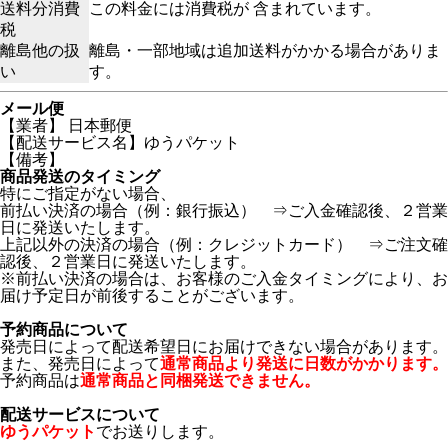
送料分消費
この料金には消費税が 含まれています。
税
離島他の扱
離島・一部地域は追加送料がかかる場合がありま
い
す。
メール便
【業者】 日本郵便
【配送サービス名】ゆうパケット
【備考】
商品発送のタイミング
特にご指定がない場合、
前払い決済の場合（例：銀行振込） ⇒ご入金確認後、２営業
日に発送いたします。
上記以外の決済の場合（例：クレジットカード） ⇒ご注文確
認後、２営業日に発送いたします。
※前払い決済の場合は、お客様のご入金タイミングにより、お
届け予定日が前後することがございます。
予約商品について
発売日によって配送希望日にお届けできない場合があります。
また、発売日によって
通常商品より発送に日数がかかります。
予約商品は
通常商品と同梱発送できません。
配送サービスについて
ゆうパケット
でお送りします。