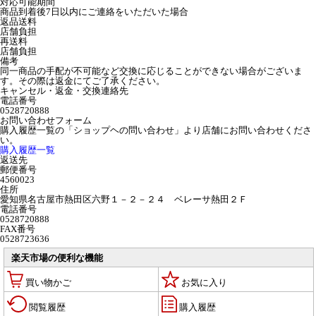
対応可能期間
商品到着後7日以内にご連絡をいただいた場合
返品送料
店舗負担
再送料
店舗負担
備考
同一商品の手配が不可能など交換に応じることができない場合がございま
す。その際は返金にてご了承ください。
キャンセル・返金・交換連絡先
電話番号
0528720888
お問い合わせフォーム
購入履歴一覧の「ショップヘの問い合わせ」より店舗にお問い合わせくださ
い。
購入履歴一覧
返送先
郵便番号
4560023
住所
愛知県名古屋市熱田区六野１－２－２４ ベレーサ熱田２Ｆ
電話番号
0528720888
FAX番号
0528723636
楽天市場の便利な機能
買い物かご
お気に入り
閲覧履歴
購入履歴