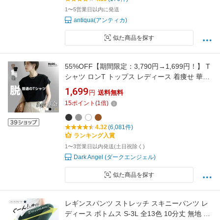
1〜5営業日以内に発送
antiqua(アンティカ)
似た商品を探す
55%OFF【期間限定：3,790円→1,699円！】 T
シャツ ロンT トップス レディース 着痩せ 華奢
見え 半袖 長袖 クルーネック 無地 カジュアル
1,699
円
送料無料
シンプル トレンド 二の腕カバー ゆったり オー
15
ポイント
(
1
倍)
バーサイズ 人気 春 夏 秋【脱・普通のTシャ
ツ】
4.32
(6,081件)
ランキング入賞
1〜3営業日以内発送(土日祝除く)
Dark Angel (ダークエンジェル)
似た商品を探す
レギンスパンツ ストレッチ スキニーパンツ レ
ディース ボトムス S-3L 全13色 10分丈 無地 美