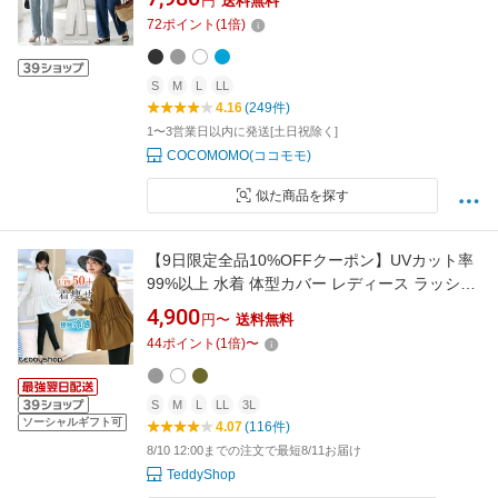
円
送料無料
ド ダメージジーンズ サイドカット ワイドデニ
72
ポイント
(
1
倍)
ム ジーパン ゆったり 大きいサイズ ハイウエス
ト ダメージパンツ cocomomo
S
M
L
LL
4.16
(249件)
1〜3営業日以内に発送[土日祝除く]
COCOMOMO(ココモモ)
似た商品を探す
【9日限定全品10%OFFクーポン】UVカット率
99%以上 水着 体型カバー レディース ラッシュ
ガード 3点セット 上下セット 長袖 水陸両用 洋
4,900
円〜
送料無料
服見え ティアード ブラ一体型 ポケット UVカ
44
ポイント
(
1
倍)
〜
ット率 99%以上 接触冷感 レギンス付き 二の腕
ウエスト ヒップ 太もも
S
M
L
LL
3L
ソーシャルギフト可
4.07
(116件)
8/10 12:00までの注文で最短8/11お届け
TeddyShop