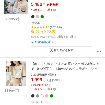
トに対応】レインコート レディース レインコ
5,480
円
送料無料
ート 自転車 かっぱ 通学 かっぱ リュック カッ
49
ポイント
(
1
倍)
パレインコート レインポンチョ 二重ツバ 超撥
水 反射テープ リュック対応 ポケット付
M/L/LL
4.3
(1,203件)
ランキング入賞
8/10 12:00までの注文で最短8/13お届け
chakashodina
似た商品を探す
【8/11 23:59まで まとめ買いクーポン3点以上
で 10％OFF 】 《JaVaジャバ コラボ》 tシャツ
レディース 半袖 ゆったり 綿100% レトロ シル
2,399円(価格+送料)
ケット きれいめ 刺繍 半袖 ユニセックス メンズ
1,999
円
+送料400円
体型カバー 着痩せ UV 大きいサイズ 夏 クラシ
1,999円/枚 (1枚)
カルエルフ jv1050074
18
ポイント
(
1
倍)
S
M
L
LL