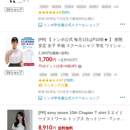
72X57
66X54
72X54
63X54
63X57
80X54
+12
4.8
(5件)
8/18 10:00までの注文で最短8/21お届け
トンボ学生服公式スクールショップ
[PR]
【 トンボ公式 毎月1日はP10倍★ 】 形態
安定 女子 半袖 スクールシャツ 学生 ワイシャツ
シャツ 抗菌防臭 カッターシャツ 中学生 高校生
2,360円(価格+送料)
レディース 制服 ブラウス 白 ホワイト 大きいサ
1,700
円
+送料660円
イズ 涼しい yシャツ 夏 襟付き 胸ポケット 無地
75
ポイント
(
1
倍+
4
倍UP)
TOMBOW トンボ学生服 2160023
160A
160B
175B
150A
170A
170B
175A
+4
4.47
(78件)
ランキング入賞
8/18 10:00までの注文で最短8/21お届け
トンボ学生服公式スクールショップ
[PR]
eimy istoire 10th Chapter T shirt 3 エイミ
ーイストワール トップス カットソー・Tシャツ
ホワイト ブラック【送料無料】
8,910
円
送料無料