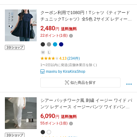
クーポン利用で1080円！Tシャツ《ティアード
チュニックTシャツ》全5色 2サイズ レディース
トップス Tシャツ チュニック丈 カットソー テ
2,480
円
送料無料
ィアード 切り替え フレア フリル ミニワンピー
22
ポイント
(
1
倍)
ス 半袖 フレンチスリーブ 体型カバー ゆったり
サイズ 楽ちん メール便可//10//
M
L
4.13
(234件)
1〜2日以内に発送(店舗休業日を除く)
maviru by KiraKiraShop
似た商品を探す
シアー パッチワーク風 刺繍 イージー ワイド パ
ンツ レディース イージーパンツ ワイドパンツ
ズボン ボトム ウエストゴム 体型カバー ゆった
6,090
円
送料無料
り 楽ちん コットン フェミニン きれいめ カジュ
55
ポイント
(
1
倍)
アル セットアップ トレンド 夏服 M L 春夏 春
夏 秋