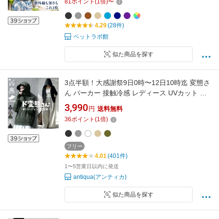
81
ポイント
(
1
倍)
〜
ズ ストレッチ素材 大きいサイズ プレゼント 熱
中症対策 お散歩 ウォーキング
4.29
(28件)
ペットラボ館
似た商品を探す
3点半額！大感謝祭9日0時〜12日10時迄 変態さ
ん パーカー 接触冷感 レディース UVカット フ
ード付き 接触冷感ラッシュガード レディース
3,990
円
送料無料
ファッション 大人カジュアル モード シンプル
36
ポイント
(
1
倍)
ゆったり 体型カバー antiqua 送料無料 ・再入
荷 (500)メール便可
フリー
4.01
(401件)
1〜5営業日以内に発送
antiqua(アンティカ)
似た商品を探す