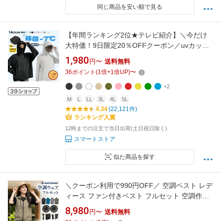
同じ商品を安い順で見る
【年間ランキング2位★テレビ紹介】＼今だけ
大特価！9日限定20％OFFクーポン／uvカット
パーカー 冷感 UV レディース uvカットパーカ
1,980
円〜
送料無料
ー 長袖 ラッシュガード 体感 -7℃ メンズ UVパ
36
ポイント
(
1
倍+
1
倍UP)
〜
ーカー 遮光 メッシュ 涼しい トップス 大きいサ
イズ 日焼け防止 日よけ サンバイザー 即納
+2
M
L
LL
3L
4L
5L
4.34
(22,121件)
ランキング入賞
12時までの注文で当日出荷(土日祝日除く)
スマートストア
似た商品を探す
＼クーポン利用で990円OFF／ 空調ベスト レデ
ィース ファン付きベスト フルセット 空調作業
服 電動ファン空調 服 ファンセット バッテリー
8,980
円〜
送料無料
付 空調ウェア Sサイズ〜 4L ファンセット メン