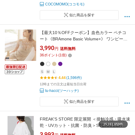
COCOMOMO(ココモモ)
似た商品を探す
【最大10％OFFクーポン】血色カラー ペチコ
ート《BRAmone Basic Volume+》 ワンピース
透けにくい インナー ペチコート スリップ Yラ
3,990
円
送料無料
インカバー ワンピ ブラトップ ブラキャミ 【tu-
36
ポイント
(
1
倍)
hacci】
S
M
L
4.44
(1,596件)
12時までの注文は最短当日出荷
tu-hacci(ツーハッチ)
似た商品を探す
FREAK'S STORE 限定展開 ＜接触冷感・吸水速
15,161,659件
乾・UVカット・抗菌・防臭＞STORATECH ク
ロップド ワイド Tシャツ フリークスストア ト
3,993