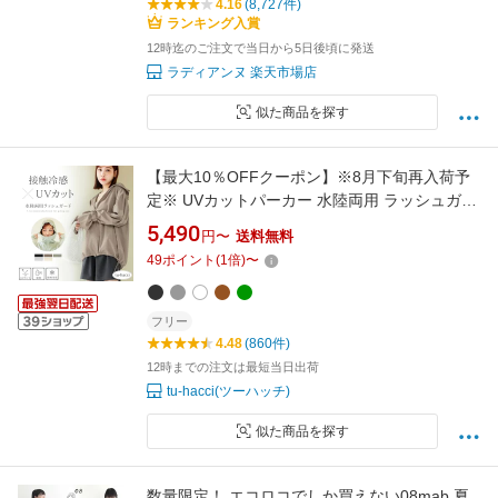
4.16
(8,727件)
ランキング入賞
12時迄のご注文で当日から5日後頃に発送
ラディアンヌ 楽天市場店
似た商品を探す
【最大10％OFFクーポン】※8月下旬再入荷予
定※ UVカットパーカー 水陸両用 ラッシュガー
ド ドローコードタイプ ウエストギャザータイ
5,490
円〜
送料無料
プレディース 体型カバー UV 対策 接触冷感 フ
49
ポイント
(
1
倍)
〜
ード付き フェイスガード 遮光 サムホール【tu-
hacci】
フリー
4.48
(860件)
12時までの注文は最短当日出荷
tu-hacci(ツーハッチ)
似た商品を探す
数量限定！ エコロコでしか買えない08mab 夏