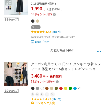
2,189円(価格+送料)
1,990
円
+送料199円
18
ポイント
(
1
倍)
フリー
4.42
(881件)
8/10 9:00までの注文で最短8/15お届け
coca「コカ」
似た商品を探す
クーポン利用で3,380円〜！ タンキニ 水着 レデ
ィース 体型カバー 5点セット レギンス ショー
トパンツ 水陸両用 フィットネス 上下セット マ
3,480
円〜
送料無料
マ水着 大きいサイズ【一部予約販売】【水着
31
ポイント
(
1
倍)
〜
B3】
+2
S
M
L
LL
3L
4.23
(963件)
ランキング入賞