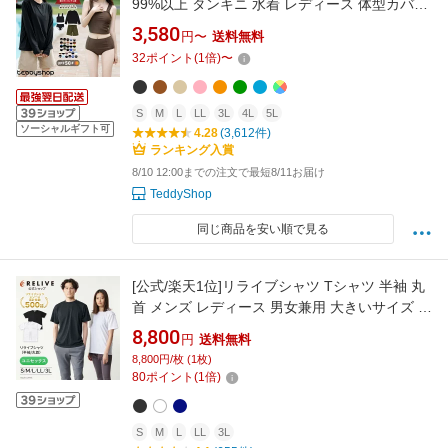
99%以上 タンキニ 水着 レディース 体型カバー
長袖シャツ ラッシュガード ハーフパンツ 4点セ
3,580
円〜
送料無料
ット ビキニ セパレート 洋服みたいな水着
32
ポイント
(
1
倍)
〜
UPF50+ 無地 ビスチェ風 黒 20代 30代 40代 マ
マ水着 二の腕
S
M
L
LL
3L
4L
5L
ソーシャルギフト可
4.28
(3,612件)
ランキング入賞
8/10 12:00までの注文で最短8/11お届け
TeddyShop
同じ商品を安い順で見る
[公式/楽天1位]リライブシャツ Tシャツ 半袖 丸
首 メンズ レディース 男女兼用 大きいサイズ ポ
リエステル リカバリーウェア リカバリーウエ
8,800
円
送料無料
ア トレーニングウェア リカバリー スポーツ ル
8,800円/枚 (1枚)
ームウェア 部屋着 パジャマ 機能性Tシャツ プ
80
ポイント
(
1
倍)
レゼント ギフト 誕生日 敬老の日
S
M
L
LL
3L