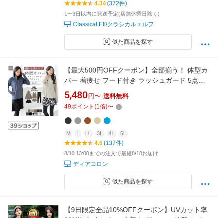
4.34
(372件)
1〜3日以内に発送予定(店舗休業日除く)
Classical Elf/クラシカルエルフ
似た商品を探す
【最大500円OFFクーポン】全部揃う！ 体型カ
バー 着痩せ フード付き ラッシュガード 5点セ
ット UVカット率99.9%以上 水着 レギンス付き
5,480
円〜
送料無料
接触冷感 水陸両用 レディース セット 長袖 フィ
49
ポイント
(
1
倍)
〜
ットネス水着 女性 ママ水着 無地 上下セット ラ
ッシュレギンス rs005set5
M
L
LL
3L
4L
5L
4.6
(137件)
8/10 13:00までの注文で最短8/18お届け
ディアコロン
似た商品を探す
【9日限定全品10%OFFクーポン】UVカット率