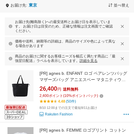
東京
お届け先:
並べ替え
お届け先(離島除く)への最安送料とお届け日を表示していま
す。 お届け日は目安のため、正確な情報は注文画面でご確認
ください。
価格や送料、納期等の詳細は、商品のサイズや色によって異な
る場合があります
商品のお届けに関するお客様ニーズを幅広く満たす商品に「最
強翌日配送」ラベルを表示しています。
詳細を見る
[PR]
agnes b. ENFANT ロゴ ペアレンツバッグ
マザーズバッグ アニエスベー マタニティウェ
ア・ベビー用品 マザーズバッグ・おむつポーチ
26,400
円
送料無料
ブラック【送料無料】
2,400
ポイント
(
10
%ポイントバック)
4.48
(50件)
8/10 12:00までの注文で最短8/11お届け
Rakuten Fashion
[PR]
agnes b. FEMME ロゴプリント コットン