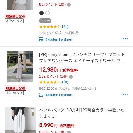
81
ポイント
(
1
倍)
フリー
5
(1件)
12時までの注文で当日出荷
Rakuten Fashion
[PR]
eimy istoire フレンチスリーブリブニット
フレアワンピース エイミーイストワール ワン
ピース・ドレス ワンピース ベージュ ピンク ブ
12,980
円
送料無料
ラック【送料無料】
118
ポイント
(
1
倍)
5
(1件)
8/10 12:00までの注文で最短8/11お届け
Rakuten Fashion
バブルパンツ ※8月4日20時全カラー再販いた
します※
8,990
円
送料無料
81
ポイント
(
1
倍)