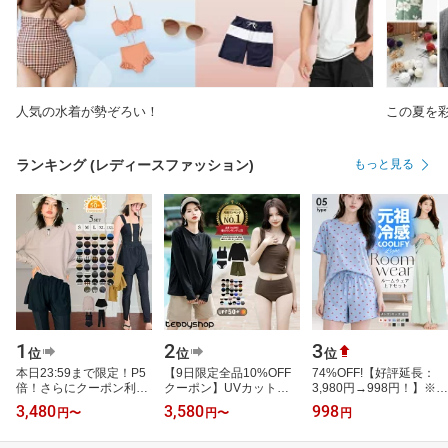
人気の水着が勢ぞろい！
この夏を
ランキング (レディースファッション)
もっと見る
1
2
3
位
位
位
本日23:59まで限定！P5
【9日限定全品10%OFF
74%OFF!【好評延長：
倍！さらにクーポン利用
クーポン】UVカット率
3,980円→998円！】※1
で3,380円〜！ タンキニ
99%以上 タンキニ 水着
人様3枚まで※ 【年間ラ
3,480
3,580
998
円
〜
円
〜
円
水着 レディース 体型カ
レディース 体型カバー
ンキング4位】 ルームウ
バー 5点セ…
長袖シャツ ラ…
ェア さらてろ…