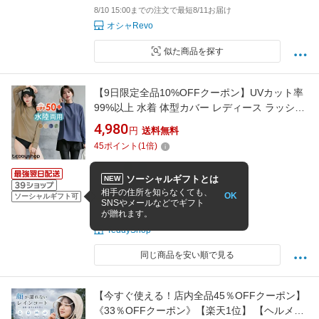
8/10 15:00までの注文で最短8/11お届け
オシャRevo
似た商品を探す
【9日限定全品10%OFFクーポン】UVカット率
99%以上 水着 体型カバー レディース ラッシュ
ガード トップス 長袖 パッド付き レギンス付き
4,980
円
送料無料
ショーツ UPF50+ 紫外線対策 3点セット 水陸両
45
ポイント
(
1
倍)
用 上下セット プチハイネック サムホール 二の
腕 ウエスト ヒップ
ソーシャルギフトとは
NEW
S
M
L
LL
相手の住所を知らなくても、
OK
ソーシャルギフト可
4.16
(124件)
SNSやメールなどでギフト
が贈れます。
8/10 12:00までの注文で最短8/11お届け
TeddyShop
同じ商品を安い順で見る
【今すぐ使える！店内全品45％OFFクーポン】
《33％OFFクーポン》【楽天1位】 【ヘルメッ