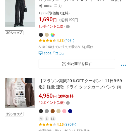
可 coca コカ
1,889円(価格+送料)
1,690
円
+送料199円
15
ポイント
(
1
倍)
4.33
(46件)
8/10 9:00までの注文で最短8/15お届け
coca「コカ」
似た商品を探す
【マラソン期間20％OFFクーポン！11日9:59
迄】軽量 速乾 ドライ タックカーブパンツ 雨の
日 梅雨 アウトドア トラベル ストレッチ レディ
4,950
円
送料無料
ース パンツ ボトム 動きやすい バレルレッグ M
45
ポイント
(
1
倍)
L LLサイズ 洗濯可 for/c フォーシー 楽天ルーム
【メール便可】
M
L
LL
4.16
(370件)
倉庫移転に伴い、8/19より順次発送