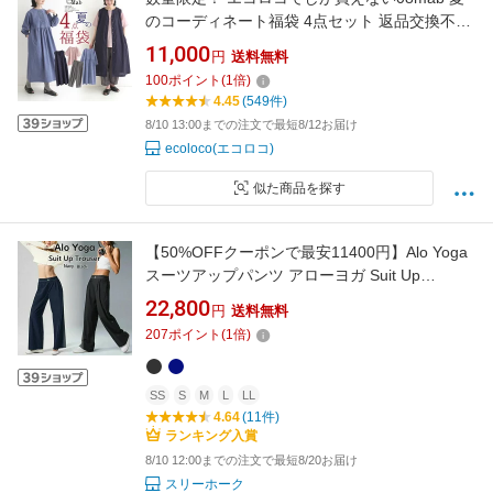
のコーディネート福袋 4点セット 返品交換不可
／ ナチュラル ワンピース ブラウス ベスト パン
11,000
円
送料無料
ツ sel, ／ 夏 春 レディース 大きいサイズ
100
ポイント
(
1
倍)
26SS0604R,
4.45
(549件)
8/10 13:00までの注文で最短8/12お届け
ecoloco(エコロコ)
似た商品を探す
【50%OFFクーポンで最安11400円】Alo Yoga
スーツアップパンツ アローヨガ Suit Up
Trouser BTS JIN アンバサダー メンズ レディー
22,800
円
送料無料
ス パンツ 大人気 ユニセックス
207
ポイント
(
1
倍)
SS
S
M
L
LL
4.64
(11件)
ランキング入賞
8/10 12:00までの注文で最短8/20お届け
スリーホーク