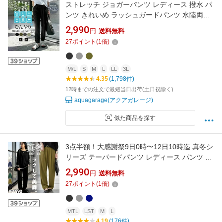
ストレッチ ジョガーパンツ レディース 撥水 パ
ンツ きれいめ ラッシュガードパンツ 水陸両用
接触冷感 パンツ 涼しい ストレッチ イージーパ
2,990
円
送料無料
ンツ 夏 ストレッチ 大きいサイズ ≪ゆうメール
27
ポイント
(
1
倍)
便配送10・代引不可≫
M/L
S
M
L
LL
3L
4.35
(1,798件)
12時までの注文で最短当日出荷(土日祝除く)
aquagarage(アクアガレージ)
似た商品を探す
3点半額！大感謝祭9日0時〜12日10時迄 真冬シ
リーズ テーパードパンツ レディース パンツ ボ
トムス 無地 機能性生地 前フラット 後ろゴム レ
2,990
円
送料無料
ディースファッション 大人カジュアル モード
27
ポイント
(
1
倍)
シンプル ゆったり 体型カバー 着回し 高見え
antiqua 特別送料無料 ・(500)メール便可
MTL
LST
M
L
4.19
(176件)