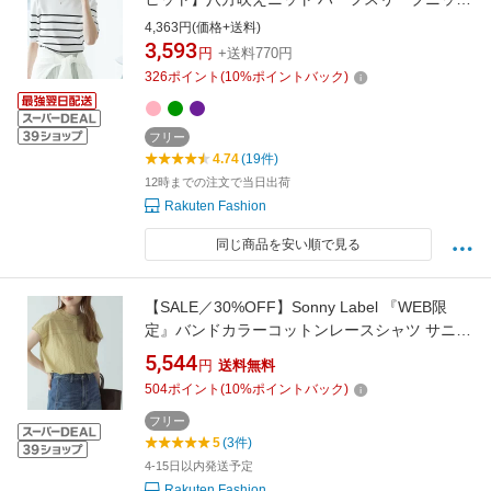
ト/UVカット・接触冷感・イージーケア ロペピ
4,363円(価格+送料)
クニック トップス ニット ベージュ ホワイト ブ
3,593
円
+送料770円
ラック グリーン ピンク ブルー ブラウン パープ
326
ポイント
(
10
%ポイントバック)
ル
フリー
4.74
(19件)
12時までの注文で当日出荷
Rakuten Fashion
同じ商品を安い順で見る
【SALE／30%OFF】Sonny Label 『WEB限
定』バンドカラーコットンレースシャツ サニー
レーベル トップス シャツ・ブラウス ブラック
5,544
円
送料無料
ブルー ホワイト グリーン【送料無料】
504
ポイント
(
10
%ポイントバック)
フリー
5
(3件)
4-15日以内発送予定
Rakuten Fashion