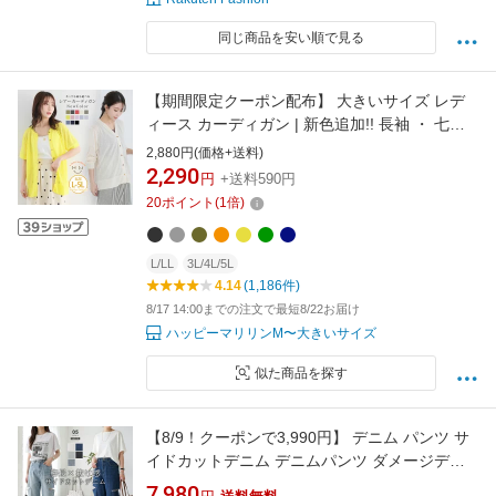
同じ商品を安い順で見る
【期間限定クーポン配布】 大きいサイズ レデ
ィース カーディガン | 新色追加!! 長袖 ・ 七分
袖 ・ 半袖 シンプル カーディガン _ カーデガン
2,880円(価格+送料)
羽織り アウター LL 3L 4L 5L 夏 夏物 夏服 夏用
2,290
円
+送料590円
ゆったり お腹 胸周り
20
ポイント
(
1
倍)
[478031/478032/478033/478058/478059/4780
60]
L/LL
3L/4L/5L
4.14
(1,186件)
8/17 14:00までの注文で最短8/22お届け
ハッピーマリリンM〜大きいサイズ
似た商品を探す
【8/9！クーポンで3,990円】 デニム パンツ サ
イドカットデニム デニムパンツ ダメージデニ
ム ダメージ ジーンズ レディース ボトムス ワイ
7,980