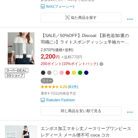
for/c(フォーシー)
似た商品を探す
【SALE／50%OFF】Discoat 【新色追加/夏の
羽織に♪】ライトスポンディッシュ半袖カーデ
ィガン《WEB限定》 ディスコート トップス カ
2,970円(価格+送料)
ーディガン ネイビー ブルー レッド ピンク ブラ
2,200
円
+送料770円
ウン ホワイト グレー イエロー ブラック グリー
200
ポイント
(
10
%ポイントバック)
ン
フリー
4.26
(81件)
通常4-7日以内発送予定
Rakuten Fashion
同じ商品を安い順で見る
エンボス加工マキシ丈ノースリーブワンピース
レディース メール便不可 coca コカ