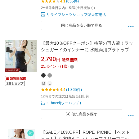
4.1
(655件)
2〜5営業日以内に発送(土日祝除く)
リライブシャツショップ楽天市場店
同じ商品を安い順で見る
【最大10％OFFクーポン】待望の再入荷！ラッ
シュガードのインナーに 水陸両用ブラトップ胸
元カバー型&お揃いショーツ《BRAmone Basic
2,790
円
送料無料
Natural》上下セット 単品 ノンワイヤー タンキ
25
ポイント
(
1
倍)
ニ ラッシュガード インナー 水着 体型カバー キ
ャミ【tu-hacci】
M
L
4.4
(1,365件)
12時までの注文は最短当日出荷
tu-hacci(ツーハッチ)
似た商品を探す
【SALE／10%OFF】ROPE' PICNIC 【ベスト
ヒット】八方映えニット ハーフスリーブニッ