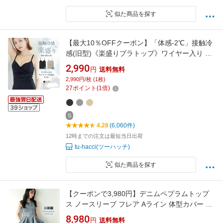
似た商品を探す
【最大10％OFFクーポン】「体感-2℃」接触冷
感(旧型)《楽盛りブラトップ》ワイヤー入り ブ
ラトップ ブラキャミ キャミソール カップ付き
2,990
円
送料無料
冷感 インナー Vネック Uネック【tu-hacci】
2,990円/枚 (1枚)
27
ポイント
(
1
倍)
S
4.28
(6,060件)
12時までの注文は最短当日出荷
tu-hacci(ツーハッチ)
似た商品を探す
【クーポンで3,980円】デニムペプラムトップ
ス ノースリーブ フレア Aライン 体型カバー 着
痩せ デニムブラウス きれいめ レディース 2026
8,980
円
送料無料