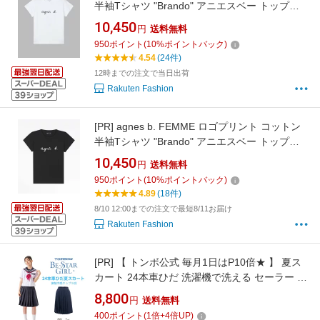
半袖Tシャツ "Brando" アニエスベー トップス
カットソー・Tシャツ ホワイト【送料無料】
10,450
円
送料無料
950
ポイント
(
10
%ポイントバック)
4.54
(24件)
12時までの注文で当日出荷
Rakuten Fashion
[PR]
agnes b. FEMME ロゴプリント コットン
半袖Tシャツ "Brando" アニエスベー トップス
カットソー・Tシャツ ブラック【送料無料】
10,450
円
送料無料
950
ポイント
(
10
%ポイントバック)
4.89
(18件)
8/10 12:00までの注文で最短8/11お届け
Rakuten Fashion
[PR]
【 トンボ公式 毎月1日はP10倍★ 】 夏ス
カート 24本車ひだ 洗濯機で洗える セーラー 中
学 高校 女子 トンボ学生服 13k0812
8,800
円
送料無料
400
ポイント
(
1
倍+
4
倍UP)