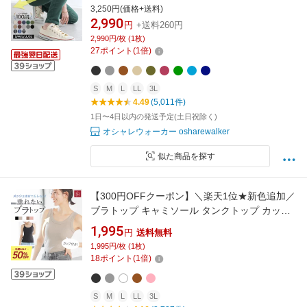
脚効果 ゆったり 春 夏 秋 冬 ウエストゴム 楽ち
3,250円(価格+送料)
ん 黒 ブラック オシャレウォーカー※メール便
2,990
円
+送料260円
可※【10】
2,990円/枚 (1枚)
27
ポイント
(
1
倍)
S
M
L
LL
3L
4.49
(5,011件)
1日〜4日以内の発送予定(土日祝除く)
オシャレウォーカー osharewalker
似た商品を探す
【300円OFFクーポン】＼楽天1位★新色追加／
ブラトップ キャミソール タンクトップ カップ
付きインナー オールインワンブラトップ リブ
1,995
円
送料無料
フィットタンク リブフィットキャミソール ナ
1,995円/枚 (1枚)
イトブラ 脇高 脇肉 スッキリ 垂れ胸 産後 寄せ
18
ポイント
(
1
倍)
谷間 ラディアンヌ
S
M
L
LL
3L