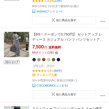
4.18
(22件)
8/10 12:00までの注文で最短8/13お届け
andme(アンドミー)
似た商品を探す
【8/9！クーポンで3,750円】 セットアップ レ
ディース カジュアル パンツ パンツセットアッ
プ スウェット ポンチ カットソー 上下 セット
7,500
円
送料無料
カジュアルセットアップ ゆったり 半袖 フレン
68
ポイント
(
1
倍)
チスリーブ トップス ウエストゴム おしゃれ ク
ルーネック 春夏 春 夏 cocomomo
ブラック
フリー
4.41
(86件)
ランキング入賞
10〜14営業日以内に発送[土日祝除く]
COCOMOMO(ココモモ)
似た商品を探す
スリムウェーブパンツ レディース メール便不