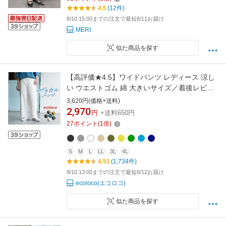
4.5
(12件)
8/10 15:00までの注文で最短8/11お届け
MERI
似た商品を探す
【高評価★4.5】ワイドパンツ レディース 涼し
い ウエストゴム 綿 大きいサイズ／着後レビュ
ーでクーポン☆ カジュアル ナチュラル コット
3,620円(価格+送料)
ン ゆったり 体型カバー ボトムス エコロコ
2,970
円
+送料650円
e+／大きいサイズ 春夏 26SS0219R,
27
ポイント
(
1
倍)
S
M
L
LL
3L
4L
4.51
(1,734件)
8/10 13:00までの注文で最短8/12お届け
ecoloco(エコロコ)
似た商品を探す