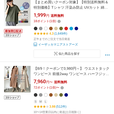
【まとめ買いクーポン対象】【特別送料無料＆
特別価格】Tシャツ 汗染み防止 UVカット 綿
100％ / レディース トップス カットソー 半袖
1,999
円
送料無料
クルーネック コットン 薄手 ゆったり 体型カバ
18
ポイント
(
1
倍)
ー 夏 【メール便可11】◆zootie（ズーティ
ー）：汗しみない Tシャツ［ワイドシルエッ
4.3
(1,649件)
ト］
正午までのご注文で当日発送
イーザッカマニアストアーズ
似た商品を探す
【8/9！クーポンで3,980円～】 ウエストタック
ワンピース 前後2way ワンピース ハーフジップ
ロング マキシ レディース 半袖 長袖 着痩せ ロ
7,960
円〜
送料無料
ングワンピース マキシワンピース フレアワン
72
ポイント
(
1
倍)
〜
ピース きれいめ カジュアル aライン Vネック
春夏 秋冬 春 夏 秋 冬 cocomomo
S
M
L
3.98
(512件)
10〜14営業日以内に発送[土日祝除く]