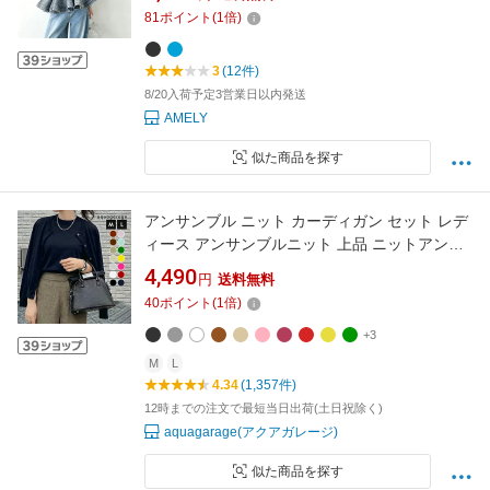
春夏新作【atpss26-2214】【rp】【予約販売：
81
ポイント
(
1
倍)
8月20日入荷予定順次発送】【送料無料】宅込
3
(12件)
8/20入荷予定3営業日以内発送
AMELY
似た商品を探す
アンサンブル ニット カーディガン セット レデ
ィース アンサンブルニット 上品 ニットアンサ
ンブル きれいめ クルーネック 長袖 半袖ニット
4,490
円
送料無料
長袖カーディガン M L 春 ニットカーディガン
40
ポイント
(
1
倍)
送料無料 ≪ゆうメール便配送30・代引不可≫
+3
M
L
4.34
(1,357件)
12時までの注文で最短当日出荷(土日祝除く)
aquagarage(アクアガレージ)
似た商品を探す