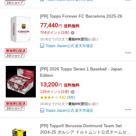
[PR]
Topps Forever FC Barcelona 2025-26
77,440
円
送料無料
704
ポイント
(
1
倍)
15:00までの注文で
最短8/9(翌日)
お届け
Topps Japan公式 楽天市場店
[PR]
2026 Topps Series 1 Baseball - Japan
Edition
13,200
円
送料無料
120
ポイント
(
1
倍)
3.67
(3件)
15:00までの注文で
最短8/9(翌日)
お届け
Topps Japan公式 楽天市場店
[PR]
Topps® Borussia Dortmund Team Set
2024-25 ボルシア ドルトムント公式チームセッ