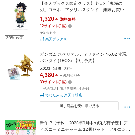
【楽天ブックス限定グッズ】楽天×「鬼滅の
刃」コラボ アクリルスタンド 無限お買い物
隊・再来ver.(冨岡 義勇) [ 鬼滅の刃 ]
1,320
円
送料無料
12
ポイント
(
1
倍)
予約受付中
楽天ブックス
ガンダム スペリオルディファイン No.02 食玩
バンダイ (1BOX) 【9月予約】
5,010円(価格+送料)
4,380
円
+送料630円
39
ポイント
(
1
倍)
【予約商品】商品発売後のお届け
でじたみん 楽天市場店
同じ商品を安い順で見る
新作 B【予約：2026年9月中旬頃入荷予定】デ
ィズニーミニチャーム 12個セット（フルコンプ