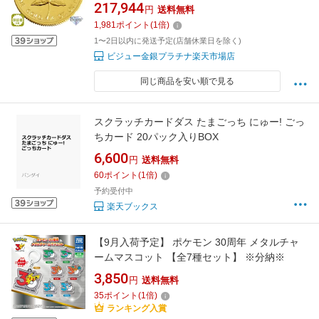
217,944
円
送料無料
1,981
ポイント
(
1
倍)
1〜2日以内に発送予定(店舗休業日を除く)
ビジュー金銀プラチナ楽天市場店
同じ商品を安い順で見る
スクラッチカードダス たまごっち にゅー! ごっ
ちカード 20パック入りBOX
6,600
円
送料無料
60
ポイント
(
1
倍)
予約受付中
楽天ブックス
【9月入荷予定】 ポケモン 30周年 メタルチャ
ームマスコット 【全7種セット】 ※分納※
3,850
円
送料無料
35
ポイント
(
1
倍)
ランキング入賞