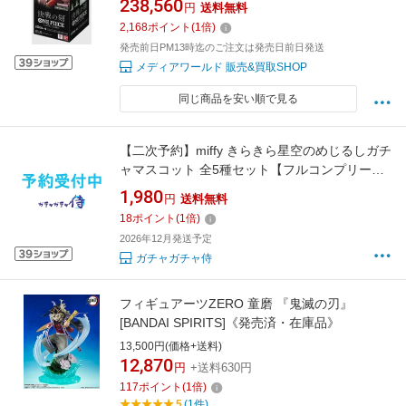
238,560
円
送料無料
ック 決戦の刻(けっせんのとき)【OP-16】 バン
2,168
ポイント
(
1
倍)
ダイ(12BOX)(2026年8月上旬)
発売前日PM13時迄のご注文は発売日前日発送
メディアワールド 販売&買取SHOP
同じ商品を安い順で見る
【二次予約】miffy きらきら星空のめじるしガチ
ャマスコット 全5種セット【フルコンプリー
ト/2026年12月～2027月1月発売予定】
1,980
円
送料無料
18
ポイント
(
1
倍)
2026年12月発送予定
ガチャガチャ侍
フィギュアーツZERO 童磨 『鬼滅の刃』
[BANDAI SPIRITS]《発売済・在庫品》
13,500円(価格+送料)
12,870
円
+送料630円
117
ポイント
(
1
倍)
5
(1件)