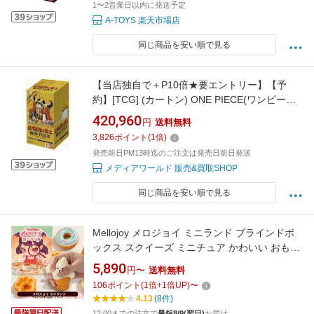
1〜2営業日以内に発送予定
A-TOYS 楽天市場店
同じ商品を安い順で見る
【当店独自で＋P10倍★要エントリー】【予
約】[TCG] (カートン) ONE PIECE(ワンピース)
カードゲーム ブースターパック 世界最強の戦
420,960
円
送料無料
士【OP-17】 バンダイ(12BOX)(20260822)
3,826
ポイント
(
1
倍)
発売前日PM13時迄のご注文は発売日前日発送
メディアワールド 販売&買取SHOP
同じ商品を安い順で見る
Mellojoy メロジョイ ミニランド ブラインドボ
ックス スクイーズ ミニチュア かわいい おもち
ゃ コレクション フィギュア ランダム ミニタピ
5,890
円〜
送料無料
オカティー ミニ寿司 うさぎ トースト 肉球 1ピ
106
ポイント
(
1
倍+
1
倍UP)
〜
ース メロンジョイ
4.13
(8件)
12:00までの注文で
最短8/9(翌日)
お届け