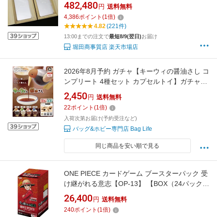
500g×2本セット シルバー/SV999.9 1000g 1kg
482,480
円
送料無料
ingot(54856)(54856)
4,386
ポイント
(
1
倍)
4.82
(221件)
13:00までの注文で
最短8/9(翌日)
お届け
堀田商事質店 楽天市場店
2026年8月予約 ガチャ【キーウィの醤油さし コ
ンプリート 4種セット カプセルトイ】ガチャガ
チャ ガチャ フルコンプ
2,450
円
送料無料
22
ポイント
(
1
倍)
入荷次第お届け(予約受注など)
バッグ&ホビー専門店 Bag Life
同じ商品を安い順で見る
ONE PIECE カードゲーム ブースターパック 受
け継がれる意志【OP-13】 【BOX（24パック入
り）】
26,400
円
送料無料
240
ポイント
(
1
倍)