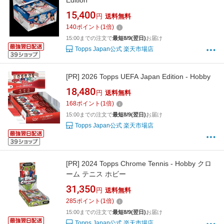
Edition
15,400
円
送料無料
140
ポイント
(
1
倍)
15:00までの注文で
最短8/9(翌日)
お届け
Topps Japan公式 楽天市場店
[PR]
2026 Topps UEFA Japan Edition - Hobby
18,480
円
送料無料
168
ポイント
(
1
倍)
15:00までの注文で
最短8/9(翌日)
お届け
Topps Japan公式 楽天市場店
[PR]
2024 Topps Chrome Tennis - Hobby クロ
ーム テニス ホビー
31,350
円
送料無料
285
ポイント
(
1
倍)
15:00までの注文で
最短8/9(翌日)
お届け
Topps Japan公式 楽天市場店