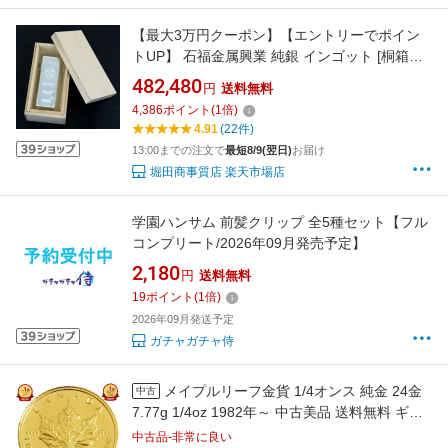
【最大3万円クーポン】【エントリーでポイン
トUP】 石福金属興業 純銀 インゴット [桐箱付]
1kg 1000g ingot(54958)(54958)
482,480
円
送料無料
4,386
ポイント
(
1
倍)
4.91
(22件)
13:00までの注文で
最短8/9(翌日)
お届け
堀田商事質店 楽天市場店
学園ハンサム 前髪クリップ 全5種セット【フル
コンプリート/2026年09月発売予定】
2,180
円
送料無料
19
ポイント
(
1
倍)
2026年09月発送予定
ガチャガチャ侍
メイプルリーフ金貨 1/4オンス 純金 24金
中古
7.77g 1/4oz 1982年～ 中古美品 送料無料 ギフ
ト
中古品-非常に良い