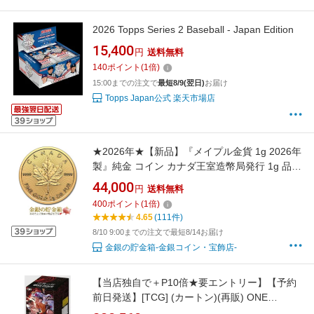
2026 Topps Series 2 Baseball - Japan Edition
15,400
円
送料無料
140
ポイント
(
1
倍)
15:00までの注文で
最短8/9(翌日)
お届け
Topps Japan公式 楽天市場店
★2026年★【新品】『メイプル金貨 1g 2026年
製』純金 コイン カナダ王室造幣局発行 1g 品
位:K24 (99.99%) 24金 カナダ ゴールド メイプ
44,000
円
送料無料
ル メープル リーフ 楓 チャールズ国王 コイン
400
ポイント
(
1
倍)
金貨 令和8年 Gold Coin 《安心の本物保証》
4.65
(111件)
【保証書付き・巾着袋入り】
8/10 9:00までの注文で最短8/14お届け
金銀の貯金箱-金銀コイン・宝飾店-
【当店独自で＋P10倍★要エントリー】【予約
前日発送】[TCG] (カートン)(再販) ONE
PIECE(ワンピース) カードゲーム ブースターパ