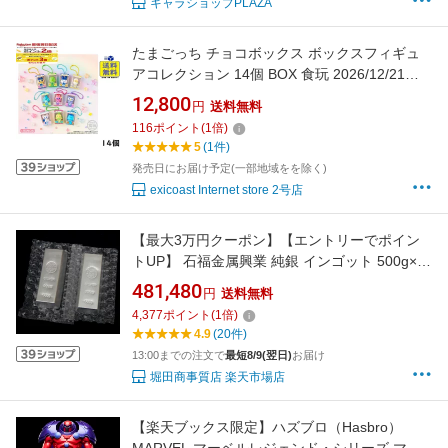
キャラショップPLAZA
たまごっち チョコボックス ボックスフィギュ
アコレクション 14個 BOX 食玩 2026/12/21発
売予定
12,800
円
送料無料
116
ポイント
(
1
倍)
5
(1件)
発売日にお届け予定(一部地域をを除く)
exicoast Internet store 2号店
【最大3万円クーポン】【エントリーでポイン
トUP】 石福金属興業 純銀 インゴット 500g×2
本セット シルバー/SV999.9 1000g（1kg）
481,480
円
送料無料
ingot(55405)(55405)
4,377
ポイント
(
1
倍)
4.9
(20件)
13:00までの注文で
最短8/9(翌日)
お届け
堀田商事質店 楽天市場店
【楽天ブックス限定】ハズブロ（Hasbro）