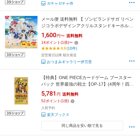
ガチャガチャ侍
メール便 送料無料 【 ゾンビランドサガ リベン
ジコラボデザインアクリルスタンドキーホルダ
ー 】 アクリルスタンド アクスタ アクキー キー
1,600
円〜
送料無料
ホルダー 小島食品 ポスト投函
14
ポイント
(
1
倍)
〜
4.9
(10件)
翌営業日以降 順次発送
おつまみギャラリー伊万里
【特典】ONE PIECEカードゲーム ブースター
パック 世界最強の戦士【OP-17】(4周年！四皇
トレジャーゲットキャンペーンパック(特製カー
5,781
円
送料無料
ド（ランダム）1枚入り 全7種)×2パック)
52
ポイント
(
1
倍)
入荷予約
楽天ブックス
同じ商品を安い順で見る