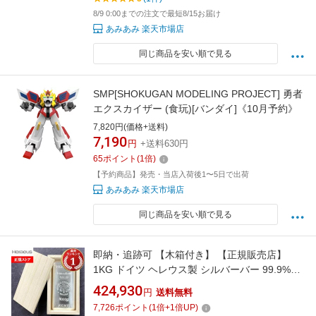
8/9 0:00までの注文で最短8/15お届け
あみあみ 楽天市場店
同じ商品を安い順で見る
SMP[SHOKUGAN MODELING PROJECT] 勇者
エクスカイザー (食玩)[バンダイ]《10月予約》
7,820円(価格+送料)
7,190
円
+送料630円
65
ポイント
(
1
倍)
【予約商品】発売・当店入荷後1〜5日で出荷
あみあみ 楽天市場店
同じ商品を安い順で見る
即納・追跡可 【木箱付き】 【正規販売店】
1KG ドイツ ヘレウス製 シルバーバー 99.9%
※※ 純銀 インゴット ingot シルバーバー
424,930
円
送料無料
SILVER 1kg 1000グラム 1000g
7,726
ポイント
(
1
倍+
1
倍UP)