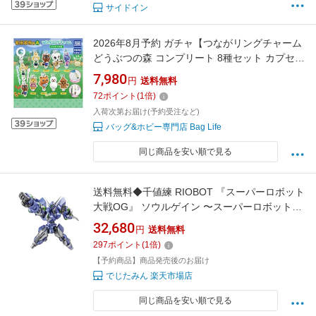
サイドイン
2026年8月予約 ガチャ【つながリングチャーム
どうぶつの森 コンプリート 8種セット カプセル
トイ】
7,980
円
送料無料
72
ポイント
(
1
倍)
入荷次第お届け(予約受注など)
バッグ&ホビー専門店 Bag Life
同じ商品を安い順で見る
送料無料◆千値練 RIOBOT 『スーパーロボット
大戦OG』 ソウルゲイン 〜スーパーロボット大
戦AカラーVer.〜 完成品可動フィギュア 【4月
32,680
円
送料無料
予約】
297
ポイント
(
1
倍)
【予約商品】商品発売後のお届け
でじたみん 楽天市場店
同じ商品を安い順で見る