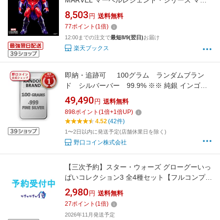
MARVEL マーベルレジェンド・シリーズ マー
ベルコミックス アンキャニィX-MEN オンスロ
8,503
円
送料無料
ート コレクション用 アクションフィギュア 8
77
ポイント
(
1
倍)
インチ (20 cm) G2112 正規品
12:00までの注文で
最短8/9(翌日)
お届け
楽天ブックス
即納・追跡可 100グラム ランダムブラン
ド シルバーバー 99.9% ※※ 純銀 インゴッ
ト ingot シルバーバー SILVER 100g
49,490
円
送料無料
898
ポイント
(
1
倍+
1
倍UP)
4.52
(42件)
1〜2日以内に発送予定(店舗休業日を除く)
野口コイン株式会社
【三次予約】スター・ウォーズ グローグーいっ
ぱいコレクション3 全4種セット【フルコンプリ
ート/2026年12月～2027月1月入荷予定】
2,980
円
送料無料
27
ポイント
(
1
倍)
2026年11月発送予定