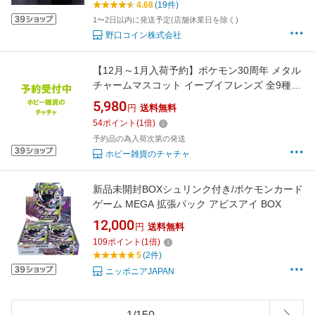
4.68
(19件)
1〜2日以内に発送予定(店舗休業日を除く)
野口コイン株式会社
【12月～1月入荷予約】ポケモン30周年 メタル
チャームマスコット イーブイフレンズ 全9種コ
ンプリートセット ガチャ 送料無料
5,980
円
送料無料
54
ポイント
(
1
倍)
予約品の為入荷次第の発送
ホビー雑貨のチャチャ
新品未開封BOXシュリンク付き/ポケモンカード
ゲーム MEGA 拡張パック アビスアイ BOX
12,000
円
送料無料
109
ポイント
(
1
倍)
5
(2件)
ニッポニアJAPAN