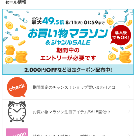
セール情報
【送料無料(一部地域除く)】
ワーク スタバ ストロー付き
個包装 鰻 魚介
サーモス 女性 男性 誕生日 プ
贈り物 スピー
レゼント ギフト ストークタン
数量＆配送期
ブラー 送料無料
期間限定のチャンス！ショップ買いまわりとは
お買い物マラソン注目アイテムSALE開催中