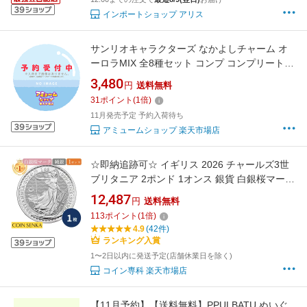
インポートショップ アリス
サンリオキャラクターズ なかよしチャーム オ
ーロラMIX 全8種セット コンプ コンプリートセ
ット【2026年11月2次予約】
3,480
円
送料無料
31
ポイント
(
1
倍)
11月発売予定 予約入荷待ち
アミュームショップ 楽天市場店
☆即納追跡可☆ イギリス 2026 チャールズ3世
ブリタニア 2ポンド 1オンス 銀貨 白銀桜マーク
入り【1枚】 (コインケース付き)
12,487
円
送料無料
113
ポイント
(
1
倍)
4.9
(42件)
ランキング入賞
1〜2日以内に発送予定(店舗休業日を除く)
コイン専科 楽天市場店
【11月予約】【送料無料】PPULBATU ぬいぐ