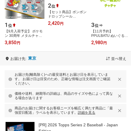
2
位
【セット商品】ボンボン
ドロップシール
churukira スヌーピー4種
2,420
1
3
円
（スヌーピー＆フレンズ
位
位
+ たくさん + 変…
【9月入荷予定】 ポケモ
【11月予約】
ン 30周年 メタルチャー
PPULBATU ぬいぐるみ
ムマスコット 【全7種セ
まえがみクリップ 全5種
3,850
2,980
円
円
ット】 ※分納※
コンプリートセット ガチ
ャ 送料無料
東京
お届け先:
並べ替え
お届け先(離島除く)への最安送料とお届け日を表示していま
す。 お届け日は目安のため、正確な情報は注文画面でご確認
ください。
価格や送料、納期等の詳細は、商品のサイズや色によって異な
る場合があります
商品のお届けに関するお客様ニーズを幅広く満たす商品に「最
強翌日配送」ラベルを表示しています。
詳細を見る
[PR]
2026 Topps Series 2 Baseball - Japan