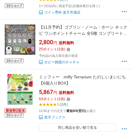
1〜2日以内に発送予定(店舗休業日を除く)
コイン専科 楽天市場店
【11月予約】ゴブリン・ノーム・ホーン ネック
ビ ワンポイントチャーム 全5種 コンプリートセ
ット ガチャ 送料無料
2,800
円
送料無料
25
ポイント
(
1
倍)
予約品の為入荷次第の発送
ホビー雑貨のチャチャ
ミッフィー miffy Terrarium たのしいまいにち
【6個入りBOX】
5,867
円
送料無料
53
ポイント
(
1
倍)
5
(2件)
12:00までの注文で
最短8/9(翌日)
お届け
楽天ブックス
同じ商品を安い順で見る