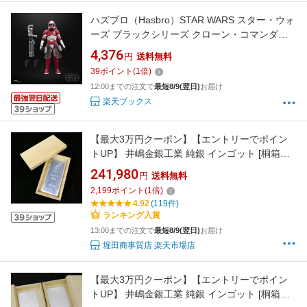
ハズブロ（Hasbro）STAR WARS スター・ウォ
ーズ ブラックシリーズ クローン・コマンダ
ー・ソーン、『スター・ウォーズ／クローン・
4,376
円
送料無料
ウォーズ』プレミアム コレクション用 15 cm
39
ポイント
(
1
倍)
アクションフィギュア G3194 正規品
12:00までの注文で
最短8/9(翌日)
お届け
楽天ブックス
【最大3万円クーポン】【エントリーでポイン
トUP】 井嶋金銀工業 純銀 インゴット [桐箱付]
500g ingot シルバー/SV999.9(55522)(55522)
241,980
円
送料無料
2,199
ポイント
(
1
倍)
4.92
(119件)
ランキング入賞
13:00までの注文で
最短8/9(翌日)
お届け
堀田商事質店 楽天市場店
【最大3万円クーポン】【エントリーでポイン
トUP】 井嶋金銀工業 純銀 インゴット [桐箱付]