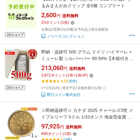
るみまえがみクリップ 全5種 コンプリート
2,600
円
送料無料
23
ポイント
(
1
倍)
在庫品2営業日以内配送予約品入荷次第配送
ノリーズコレクション
即納・追跡可 500 グラム ドイツ ハイマーレ +
ミューレ製 シルバーバー 99.99%【木箱付き】
※※ 純銀 インゴット シルバーバー SILVER
213,060
円
送料無料
500g
3,872
ポイント
(
1
倍+
1
倍UP)
4.33
(6件)
1〜2日以内に発送予定(店舗休業日を除く)
野口コイン株式会社
☆即納追跡可☆ カナダ 2025 チャールズ3世 メ
イプルリーフ 5ドル 1/10オンス 地金型金貨 【1
枚】
97,925
円
送料無料
890
ポイント
(
1
倍)
5
(3件)