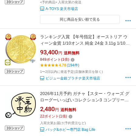
<予約商品> 入荷次第の発送
A-TOYS 楽天市場店
同じ商品を安い順で見る
ランキング入賞 【年号指定】オーストリア ウ
ィーン金貨 1/10オンス 純金 24金 3.11g 1/10oz
中古美品 送料無料 ギフト
93,400
円
送料無料
849
ポイント
(
1
倍)
4.78
(194件)
1〜2日以内に発送予定(店舗休業日を除く)
ビジュー金銀プラチナ楽天市場店
2026年11月予約 ガチャ【スター・ウォーズ グ
ローグーいっぱいコレクション3 コンプリート
4種セット カプセルトイ】
2,480
円
送料無料
22
ポイント
(
1
倍)
入荷次第お届け(予約受注など)
バッグ&ホビー専門店 Bag Life