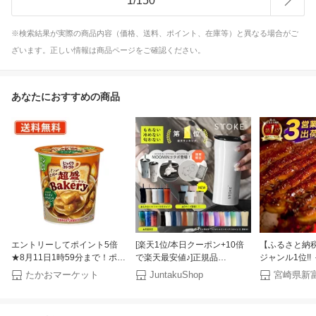
1
/
150
※検索結果が実際の商品内容（価格、送料、ポイント、在庫等）と異なる場合がご
ざいます。正しい情報は商品ページをご確認ください。
あなたにおすすめの商品
エントリーしてポイント5倍
[楽天1位/本日クーポン+10倍
【ふるさと納税
★8月11日1時59分まで！ポッ
で楽天最安値♪]正規品
ジャンル1位!!
カサッポロ じっくりコトコト
STTOKE ストーク こぼれない
出荷＞うなぎ 鰻
たかおマーケット
JuntakuShop
宮崎県新
超盛ベーカリー あめ色玉ねぎ
タンブラー 保温 保冷 蓋付き
尾 2尾 3尾 
オニオングラタン風スープ
おしゃれ 溢れない 真空断熱
土用 丑の日 蒲
27.8g×36個 カップスープ
水筒 コーヒー 持ち運び 在宅
人気 おすすめ