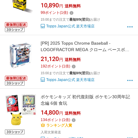
ト
10,890
円
送料無料
99
ポイント
(
1
倍)
15:00までの注文で
最短8/9(翌日)
お届け
Topps Japan公式 楽天市場店
[PR]
2025 Topps Chrome Baseball -
LOGOFRACTOR MEGA クローム ベースボー
ル ロゴフラクター メガボックス
21,120
円
送料無料
192
ポイント
(
1
倍)
15:00までの注文で
最短8/9(翌日)
お届け
Topps Japan公式 楽天市場店
ポケモンキッズ 初代復刻版 ポケモン30周年記
念編 6個 食玩
14,800
円
送料無料
134
ポイント
(
1
倍)
ランキング入賞
入荷次第発送