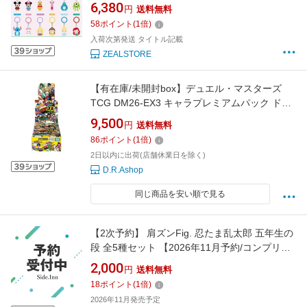
リート）ピクサー モンスターズインク スティ
6,380
円
送料無料
ッチ ミッキー プリンセス めじるし マーカー
58
ポイント
(
1
倍)
チャーム アンブレアチャーム アクセサリー キ
入荷次第発送 タイトル記載
ーホルダー シリコンリング マリー
ZEALSTORE
【有在庫/未開封box】デュエル・マスターズ
TCG DM26-EX3 キャラプレミアムパック ドラ
ゴン娘になりたくないっ! 文化祭だョ!全員集合!!
9,500
円
送料無料
ドラ娘100％パック (14パック)
86
ポイント
(
1
倍)
2日以内に出荷(店舗休業日を除く)
D.R.Ashop
同じ商品を安い順で見る
【2次予約】 肩ズンFig. 忍たま乱太郎 五年生の
段 全5種セット 【2026年11月予約/コンプリー
ト】
2,000
円
送料無料
18
ポイント
(
1
倍)
2026年11月発売予定