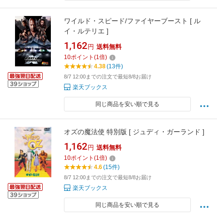
ワイルド・スピード/ファイヤーブースト [ ル
イ・ルテリエ ]
1,162
円
送料無料
10
ポイント
(
1
倍)
4.38
(13件)
8/7 12:00までの注文で最短8/8お届け
楽天ブックス
同じ商品を安い順で見る
オズの魔法使 特別版 [ ジュディ・ガーランド ]
1,162
円
送料無料
10
ポイント
(
1
倍)
4.6
(15件)
8/7 12:00までの注文で最短8/8お届け
楽天ブックス
同じ商品を安い順で見る