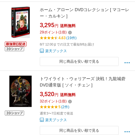
ホーム・アローン DVDコレクション [ マコーレ
ー・カルキン ]
3,295
円
送料無料
29
ポイント
(
1
倍)
4.63
(19件)
8/7 12:00までの注文で最短8/8お届け
楽天ブックス
同じ商品を安い順で見る
トワイライト・ウォリアーズ 決戦！九龍城砦
DVD通常版 [ ソイ・チェン ]
3,520
円
送料無料
32
ポイント
(
1
倍)
5
(2件)
通常3〜7日程度で発送
楽天ブックス
同じ商品を安い順で見る