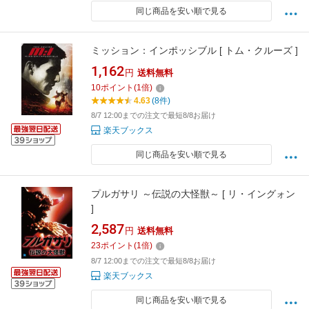
同じ商品を安い順で見る
ミッション：インポッシブル [ トム・クルーズ ]
1,162
円
送料無料
10
ポイント
(
1
倍)
4.63
(8件)
8/7 12:00までの注文で最短8/8お届け
楽天ブックス
同じ商品を安い順で見る
プルガサリ ～伝説の大怪獣～ [ リ・イングォン
]
2,587
円
送料無料
23
ポイント
(
1
倍)
8/7 12:00までの注文で最短8/8お届け
楽天ブックス
同じ商品を安い順で見る