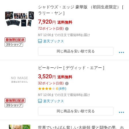
シャドウズ・エッジ 豪華版 （初回生産限定） [
ラリー・ヤン ]
7,920
円
送料無料
72
ポイント
(
1
倍)
8/7 12:00までの注文で最短8/8お届け
楽天ブックス
同じ商品を安い順で見る
ビーキーパー [ デヴィッド・エアー ]
3,520
円
送料無料
32
ポイント
(
1
倍)
4
(4件)
8/7 12:00までの注文で最短8/8お届け
楽天ブックス
同じ商品を安い順で見る
世界でいちばん貧しい大統領 愛と闘争の男、ホ