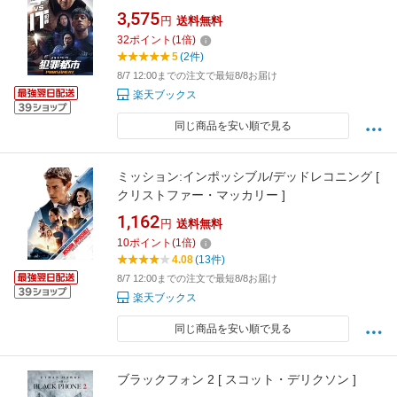
3,575
円
送料無料
32
ポイント
(
1
倍)
5
(2件)
8/7 12:00までの注文で最短8/8お届け
楽天ブックス
同じ商品を安い順で見る
ミッション:インポッシブル/デッドレコニング [
クリストファー・マッカリー ]
1,162
円
送料無料
10
ポイント
(
1
倍)
4.08
(13件)
8/7 12:00までの注文で最短8/8お届け
楽天ブックス
同じ商品を安い順で見る
ブラックフォン 2 [ スコット・デリクソン ]