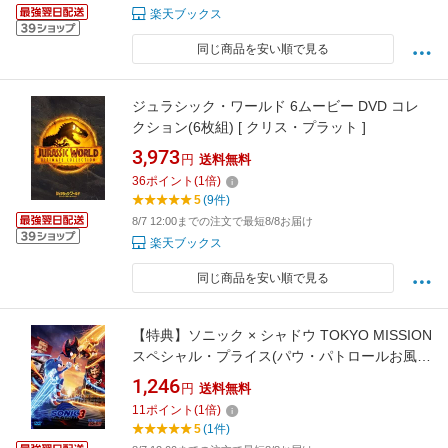
楽天ブックス
同じ商品を安い順で見る
ジュラシック・ワールド 6ムービー DVD コレ
クション(6枚組) [ クリス・プラット ]
3,973
円
送料無料
36
ポイント
(
1
倍)
5
(9件)
8/7 12:00までの注文で最短8/8お届け
楽天ブックス
同じ商品を安い順で見る
【特典】ソニック × シャドウ TOKYO MISSION
スペシャル・プライス(パウ・パトロールお風呂
ポスター(A4サイズ)) [ ジェフ・フォウラー ]
1,246
円
送料無料
11
ポイント
(
1
倍)
5
(1件)