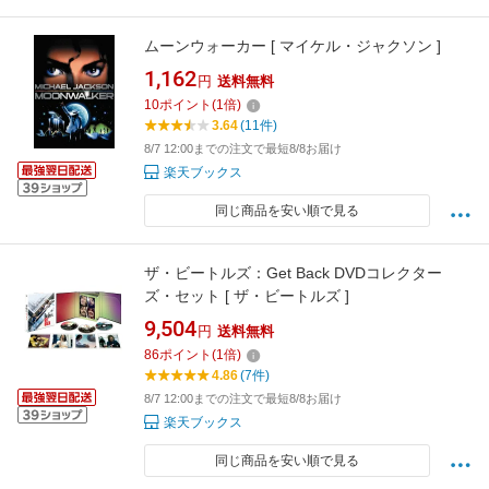
ムーンウォーカー [ マイケル・ジャクソン ]
1,162
円
送料無料
10
ポイント
(
1
倍)
3.64
(11件)
8/7 12:00までの注文で最短8/8お届け
楽天ブックス
同じ商品を安い順で見る
ザ・ビートルズ：Get Back DVDコレクター
ズ・セット [ ザ・ビートルズ ]
9,504
円
送料無料
86
ポイント
(
1
倍)
4.86
(7件)
8/7 12:00までの注文で最短8/8お届け
楽天ブックス
同じ商品を安い順で見る