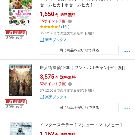
セ・ムヒカ [ ホセ・ムヒカ ]
1,650
円
送料無料
15
ポイント
(
1
倍)
5
(1件)
8/7 12:00までの注文で最短8/8お届け
楽天ブックス
同じ商品を安い順で見る
唐人街探偵1900 [ ワン・バオチャン[王宝強] ]
3,575
円
送料無料
32
ポイント
(
1
倍)
8/7 12:00までの注文で最短8/8お届け
楽天ブックス
同じ商品を安い順で見る
インターステラー [ マシュー・マコノヒー ]
1,162
円
送料無料