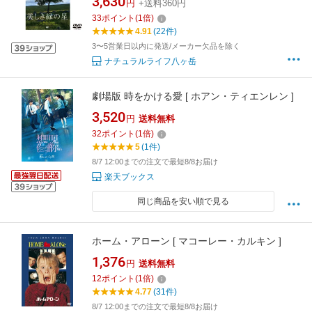
3,630
円
+送料360円
33
ポイント
(
1
倍)
4.91
(22件)
3〜5営業日以内に発送/メーカー欠品を除く
ナチュラルライフ八ヶ岳
劇場版 時をかける愛 [ ホアン・ティエンレン ]
3,520
円
送料無料
32
ポイント
(
1
倍)
5
(1件)
8/7 12:00までの注文で最短8/8お届け
楽天ブックス
同じ商品を安い順で見る
ホーム・アローン [ マコーレー・カルキン ]
1,376
円
送料無料
12
ポイント
(
1
倍)
4.77
(31件)
8/7 12:00までの注文で最短8/8お届け