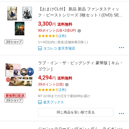
【おまけCL付】 新品 新品 ファンタスティッ
ク・ビーストシリーズ 3枚セット / (DVD) SET-
255-FANTASTIC3-HPM
3,300
円
送料無料
90
ポイント
(
1
倍+
2
倍UP)
5
(1件)
1〜4日以内に発送(店舗休業日除く)
ヨコレコ 楽天市場店
ラブ・イン・ザ・ビッグシティ 豪華版 [ キム・
ゴウン ]
4,294
円
送料無料
39
ポイント
(
1
倍)
5
(1件)
8/7 12:00までの注文で最短8/8お届け
楽天ブックス
同じ商品を安い順で見る
ジャン＝クロード・ヴァン・ダム ライオンハ