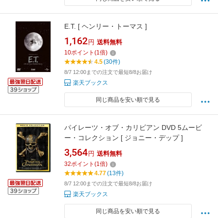
E.T. [ ヘンリー・トーマス ]
1,162
円
送料無料
10
ポイント
(
1
倍)
4.5
(30件)
8/7 12:00までの注文で最短8/8お届け
楽天ブックス
同じ商品を安い順で見る
パイレーツ・オブ・カリビアン DVD 5ムービ
ー・コレクション [ ジョニー・デップ ]
3,564
円
送料無料
32
ポイント
(
1
倍)
4.77
(13件)
8/7 12:00までの注文で最短8/8お届け
楽天ブックス
同じ商品を安い順で見る