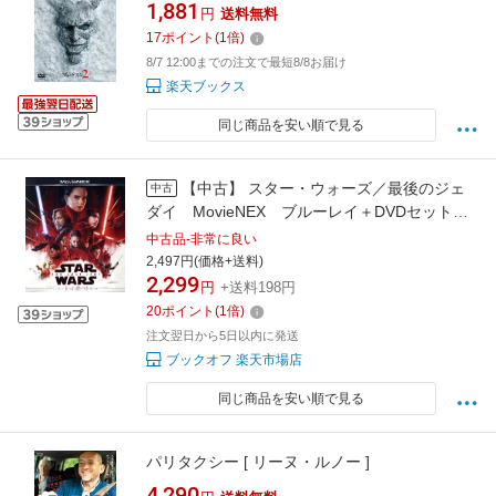
1,881
円
送料無料
17
ポイント
(
1
倍)
8/7 12:00までの注文で最短8/8お届け
楽天ブックス
同じ商品を安い順で見る
【中古】 スター・ウォーズ／最後のジェ
中古
ダイ MovieNEX ブルーレイ＋DVDセット
（初回版）（Blu−ray Disc）／（関連）スタ
中古品-非常に良い
ー・ウォーズ,マーク・ハミル,キャリー・フィ
2,497円(価格+送料)
2,299
ッシャー,アダム・ドライヴァー,ライアン・ジ
円
+送料198円
ョンソン（監督、
20
ポイント
(
1
倍)
注文翌日から5日以内に発送
ブックオフ 楽天市場店
同じ商品を安い順で見る
パリタクシー [ リーヌ・ルノー ]
4,290