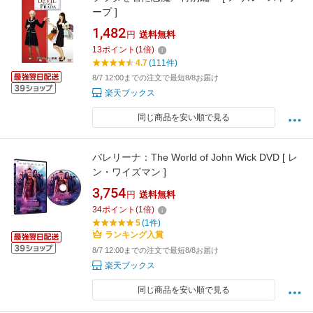
ープ ]
1,482
円
送料無料
13
ポイント
(
1
倍)
4.7
(111件)
8/7 12:00までの注文で最短8/8お届け
楽天ブックス
同じ商品を安い順で見る
バレリーナ：The World of John Wick DVD [ レ
ン・ワイズマン ]
3,754
円
送料無料
34
ポイント
(
1
倍)
5
(1件)
ランキング入賞
8/7 12:00までの注文で最短8/8お届け
楽天ブックス
同じ商品を安い順で見る