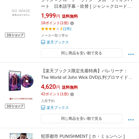
ート 日本語字幕・吹替 [ ジャン＝クロード・
ヴァン・ダム ]
1,999
円
送料無料
18
ポイント
(
1
倍)
4
(1件)
メーカー取り寄せ
楽天ブックス
同じ商品を安い順で見る
【楽天ブックス限定先着特典】バレリーナ：
The World of John Wick DVD(L判ブロマイド
（3種セット）)
4,620
円
送料無料
42
ポイント
(
1
倍)
入荷予約
楽天ブックス
同じ商品を安い順で見る
犯罪都市 PUNISHMENT [ ホ・ミョンヘン ]