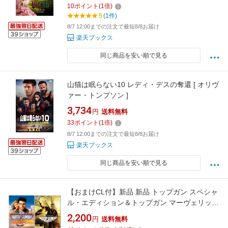
10
ポイント
(
1
倍)
5
(1件)
8/7 12:00までの注文で最短8/8お届け
楽天ブックス
同じ商品を安い順で見る
山猫は眠らない10 レディ・デスの奪還 [ オリヴ
ァー・トンプソン ]
3,734
円
送料無料
33
ポイント
(
1
倍)
8/7 12:00までの注文で最短8/8お届け
楽天ブックス
同じ商品を安い順で見る
【おまけCL付】新品 新品 トップガン スペシャ
ル・エディション＆トップガン マーヴェリック
DVD2枚セット / トム・クルーズ(DVD) SET-
2,200
円
送料無料
321-TOP2