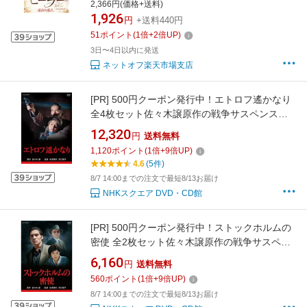
2,366円(価格+送料)
1,926
円
+送料440円
51
ポイント
(
1
倍+
2
倍UP)
3日〜4日以内に発送
ネットオフ楽天市場支店
[PR]
500円クーポン発行中！エトロフ遙かなり
全4枚セット佐々木譲原作の戦争サスペンスド
ラマの名作2作がDVDで蘇る！
12,320
円
送料無料
1,120
ポイント
(
1
倍+
9
倍UP)
4.6
(5件)
8/7 14:00までの注文で最短8/13お届け
NHKスクエア DVD・CD館
[PR]
500円クーポン発行中！ストックホルムの
密使 全2枚セット佐々木譲原作の戦争サスペン
スドラマの名作2作がDVDで蘇る！
6,160
円
送料無料
560
ポイント
(
1
倍+
9
倍UP)
8/7 14:00までの注文で最短8/13お届け