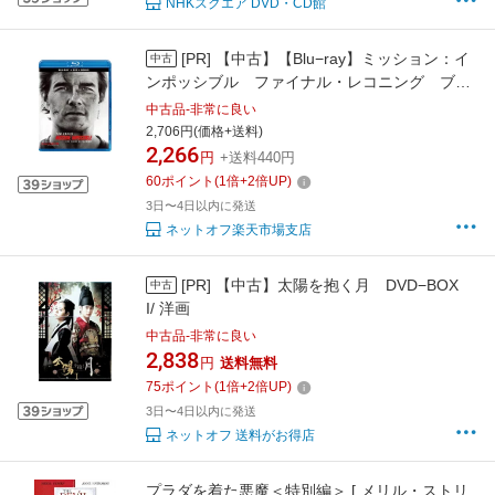
NHKスクエア DVD・CD館
[PR]
【中古】【Blu−ray】ミッション：イ
中古
ンポッシブル ファイナル・レコニング ブル
ーレイ＋DVDセット / クリストファー・マッカ
中古品-非常に良い
リー【監督】
2,706円(価格+送料)
2,266
円
+送料440円
60
ポイント
(
1
倍+
2
倍UP)
3日〜4日以内に発送
ネットオフ楽天市場支店
[PR]
【中古】太陽を抱く月 DVD−BOX
中古
I/ 洋画
中古品-非常に良い
2,838
円
送料無料
75
ポイント
(
1
倍+
2
倍UP)
3日〜4日以内に発送
ネットオフ 送料がお得店
プラダを着た悪魔＜特別編＞ [ メリル・ストリ