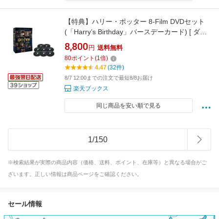
【特典】ハリー・ポッター 8-Film DVDセット
(「Harry’s Birthday」バースデーカード) [ ダニ
エル・ラドクリフ ]
8,800
円
送料無料
80
ポイント
(
1
倍)
4.47
(32件)
8/7 12:00までの注文で最短8/8お届け
楽天ブックス
同じ商品を安い順で見る
1
/
150
※検索結果が実際の商品内容（価格、送料、ポイント、在庫等）と異なる場合がご
ざいます。正しい情報は商品ページをご確認ください。
セール情報