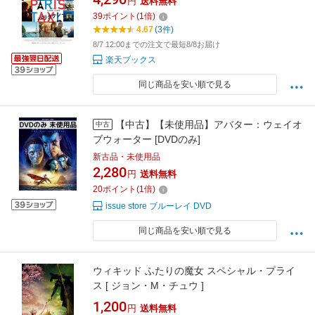
円
送料無料
39
ポイント
(
1
倍)
4.67
(3件)
8/7 12:00までの注文で最短8/8お届け
楽天ブックス
同じ商品を安い順で見る
【中古】【未使用品】アバター：ウェイオ
中古
ブウォーター [DVDのみ]
新古品・未使用品
2,280
円
送料無料
20
ポイント
(
1
倍)
issue store ブルーレイ DVD
同じ商品を安い順で見る
ウィキッド ふたりの魔女 スペシャル・プライ
ス [ ジョン・M・チュウ ]
1,200
円
送料無料