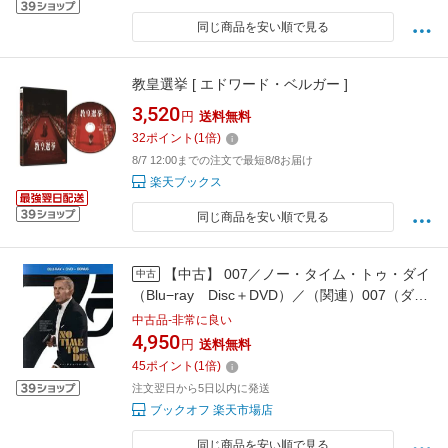
同じ商品を安い順で見る
教皇選挙 [ エドワード・ベルガー ]
3,520
円
送料無料
32
ポイント
(
1
倍)
8/7 12:00までの注文で最短8/8お届け
楽天ブックス
同じ商品を安い順で見る
【中古】 007／ノー・タイム・トゥ・ダイ
中古
（Blu−ray Disc＋DVD）／（関連）007（ダブ
ルオーセブン）,ダニエル・クレイグ,ラミ・マ
中古品-非常に良い
レック,レア・セイドゥ,ラシャーナ・リンチ,ベ
4,950
円
送料無料
ン・ウィショー,アナ・デ・アルマス,キャリ
45
ポイント
(
1
倍)
ー・ジョージ・
注文翌日から5日以内に発送
ブックオフ 楽天市場店
同じ商品を安い順で見る