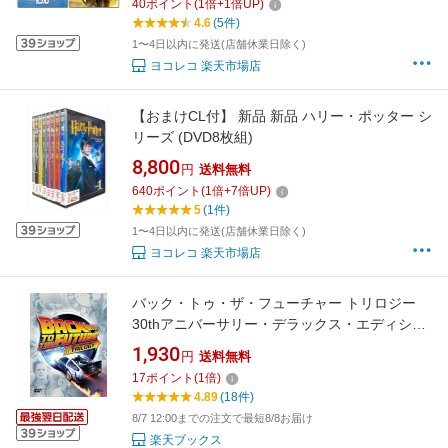
40
ポイント
(
1
倍+
1
倍UP)
4.6
(5件)
1〜4日以内に発送(店舗休業日除く)
ヨコレコ 楽天市場店
【おまけCL付】 新品 新品 ハリー・ポッター シ
リーズ (DVD8枚組)
8,800
円
送料無料
640
ポイント
(
1
倍+
7
倍UP)
5
(1件)
1〜4日以内に発送(店舗休業日除く)
ヨコレコ 楽天市場店
バック・トゥ・ザ・フューチャー トリロジー
30thアニバーサリー・デラックス・エディショ
ン DVD-BOX [ マイケル・J.フォックス ]
1,930
円
送料無料
17
ポイント
(
1
倍)
4.89
(18件)
8/7 12:00までの注文で最短8/8お届け
楽天ブックス