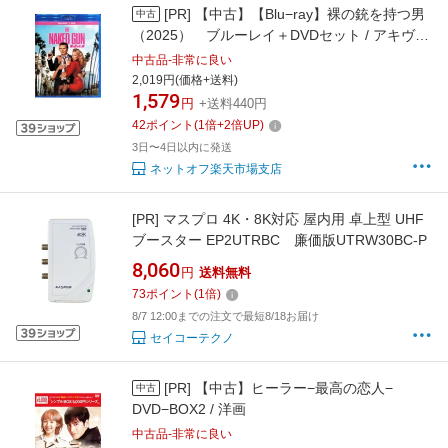
[PR]
【中古】【Blu−ray】裸の銃を持つ男
中古
（2025） ブルーレイ＋DVDセット / アキヴ
ァ・シェイファー【監督】
中古品-非常に良い
2,019円(価格+送料)
1,579
円
+送料440円
42
ポイント
(
1
倍+
2
倍UP)
3日〜4日以内に発送
ネットオフ楽天市場支店
[PR]
マスプロ 4K・8K対応 屋内用 卓上型 UHF
ブースター EP2UTRBC 廉価版UTRW30BC-P
8,060
円
送料無料
73
ポイント
(
1
倍)
8/7 12:00までの注文で最短8/18お届け
セイコーテクノ
[PR]
【中古】ヒーラー−最高の恋人−
中古
DVD−BOX2 / 洋画
中古品-非常に良い