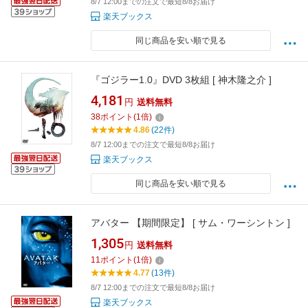
8/7 12:00までの注文で最短8/8お届け
楽天ブックス
同じ商品を安い順で見る
『ゴジラー1.0』DVD 3枚組 [ 神木隆之介 ]
4,181
円
送料無料
38
ポイント
(
1
倍)
4.86
(22件)
8/7 12:00までの注文で最短8/8お届け
楽天ブックス
同じ商品を安い順で見る
アバター 【期間限定】 [ サム・ワーシントン ]
1,305
円
送料無料
11
ポイント
(
1
倍)
4.77
(13件)
8/7 12:00までの注文で最短8/8お届け
楽天ブックス