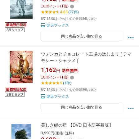
10
ポイント
(
1
倍)
4.63
(27件)
8/7 12:00までの注文で最短8/8お届け
楽天ブックス
同じ商品を安い順で見る
ウォンカとチョコレート工場のはじまり [ ティ
モシー・シャラメ ]
1,162
円
送料無料
10
ポイント
(
1
倍)
5
(1件)
8/7 12:00までの注文で最短8/8お届け
楽天ブックス
同じ商品を安い順で見る
美しき緑の星 【DVD 日本語字幕版】
3,990円(価格+送料)