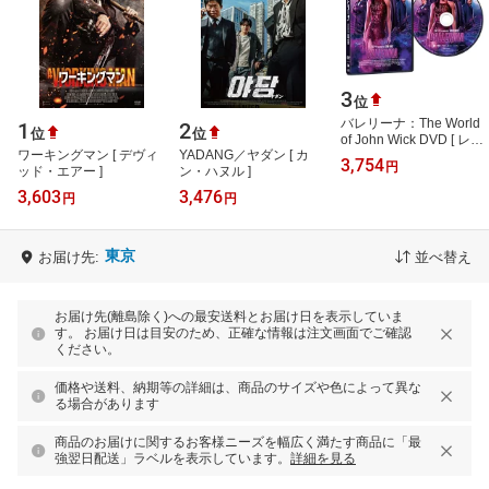
3
位
バレリーナ：The World
1
2
位
位
of John Wick DVD [ レ
ワーキングマン [ デヴィ
YADANG／ヤダン [ カ
ン・ワイズマン ]
3,754
円
ッド・エアー ]
ン・ハヌル ]
3,603
3,476
円
円
東京
お届け先:
並べ替え
お届け先(離島除く)への最安送料とお届け日を表示していま
す。 お届け日は目安のため、正確な情報は注文画面でご確認
ください。
価格や送料、納期等の詳細は、商品のサイズや色によって異な
る場合があります
商品のお届けに関するお客様ニーズを幅広く満たす商品に「最
強翌日配送」ラベルを表示しています。
詳細を見る