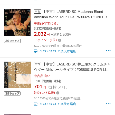
【中古】LASERDISC Madonna Blond
中古
Ambition World Tour Live PA90325 PIONEER
/00700
中古品-非常に良い
3,232円(価格+送料)
2,032
円
+送料1,200円
18
ポイント
(
1
倍)
8/10 7:00までの注文で最短8/20お届け
RECORD CITY 楽天市場店
【中古】LASERDISC 井上陽水 クラムチャ
中古
ウダー Nhkホールライブ JF0580018 FOR LIFE
/00600
中古品-良い
1,901円(価格+送料)
701
円
+送料1,200円
6
ポイント
(
1
倍)
8/10 7:00までの注文で最短8/20お届け
RECORD CITY 楽天市場店