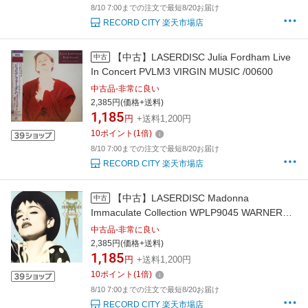
8/10 7:00までの注文で最短8/20お届け
RECORD CITY 楽天市場店
【中古】LASERDISC Julia Fordham Live
中古
In Concert PVLM3 VIRGIN MUSIC /00600
中古品-非常に良い
2,385円(価格+送料)
1,185
円
+送料1,200円
10
ポイント
(
1
倍)
8/10 7:00までの注文で最短8/20お届け
RECORD CITY 楽天市場店
【中古】LASERDISC Madonna
中古
Immaculate Collection WPLP9045 WARNER
/00600
中古品-非常に良い
2,385円(価格+送料)
1,185
円
+送料1,200円
10
ポイント
(
1
倍)
8/10 7:00までの注文で最短8/20お届け
RECORD CITY 楽天市場店