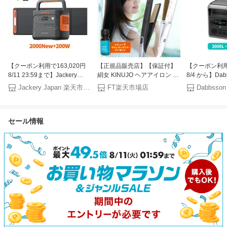
【クーポン利用で163,020円
【正規品販売店】【保証付】
【クーポン利用で
8/11 23:59まで】Jackery
絹女 KINUJO ヘアアイロン ス
8/4 から】Dab
Solar Generator 2000 New
トレートヘアアイロン KP001
ポータブル電源 3
Jackery Japan 楽天市場店
FT楽天市場店
Dabbsson
2042Wh 200W ポータブル電
/ LM-225 キヌージョ ヘアセッ
半固体リン酸鉄
源 ソーラーパネル セット 大
ト ヘアスタイリング ストレー
力 10年長寿命
容量 長寿命 バッテリー 定格
トアイロン シルクプレート プ
タブルバッテリ
セール情報
2200W コンパクト 急速充電
レゼント
命 4000回サ
防災 家庭用 アウトドア用
用 蓄電池 停電
UPS機能 アプリ 太陽光発電
ジャクリ