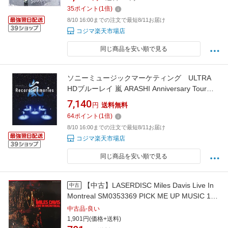
35
ポイント
(
1
倍)
8/10 16:00までの注文で最短8/11お届け
コジマ楽天市場店
同じ商品を安い順で見る
ソニーミュージックマーケティング ULTRA
HDブルーレイ 嵐 ARASHI Anniversary Tour
5×20 FILM Record of Memories(4K ULTRA HD
7,140
円
送料無料
Bluray＋Bluray)
64
ポイント
(
1
倍)
8/10 16:00までの注文で最短8/11お届け
コジマ楽天市場店
同じ商品を安い順で見る
【中古】LASERDISC Miles Davis Live In
中古
Montreal SM0353369 PICK ME UP MUSIC 100
Japan /00500
中古品-良い
1,901円(価格+送料)