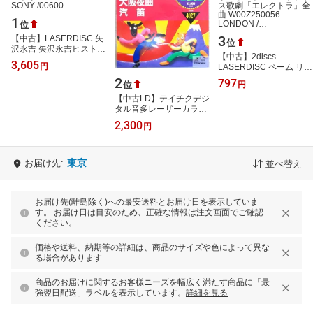
1
位
3
【中古】LASERDISC 矢
位
沢永吉 矢沢永吉ヒストリ
【中古】2discs
ー 96LM24 CBS SONY
3,605
円
LASERDISC ベーム リヒ
/00600
ャルト・シュトラウス歌
2
797
位
円
劇「エレクトラ」全曲
【中古LD】テイチクデジ
W00Z250056 LONDON /
タル音多レーザーカラオ
…
ケ ’94ヒットいちば
2,300
円
ん 演歌BEST4
東京
お届け先:
並べ替え
お届け先(離島除く)への最安送料とお届け日を表示していま
す。 お届け日は目安のため、正確な情報は注文画面でご確認
ください。
価格や送料、納期等の詳細は、商品のサイズや色によって異な
る場合があります
商品のお届けに関するお客様ニーズを幅広く満たす商品に「最
強翌日配送」ラベルを表示しています。
詳細を見る