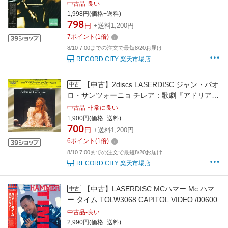
中古品-良い
1,998円(価格+送料)
798
円
+送料1,200円
7
ポイント
(
1
倍)
8/10 7:00までの注文で最短8/20お届け
RECORD CITY 楽天市場店
【中古】2discs LASERDISC ジャン・パオ
中古
ロ・サンツォーニョ チレア：歌劇『アドリアー
ナ・ルクヴルール』全曲 BVLO11920 TEATRO
中古品-非常に良い
ALLA SCALA /01400
1,900円(価格+送料)
700
円
+送料1,200円
6
ポイント
(
1
倍)
8/10 7:00までの注文で最短8/20お届け
RECORD CITY 楽天市場店
【中古】LASERDISC MCハマー Mc ハマ
中古
ー タイム TOLW3068 CAPITOL VIDEO /00600
中古品-良い
2,990円(価格+送料)