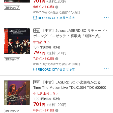
701
円
+送料1,200円
6
ポイント
(
1
倍)
8/10 7:00までの注文で最短8/20お届け
RECORD CITY 楽天市場店
【中古】2discs LASERDISC リチャード・
中古
ボニング ドニゼッティ 喜歌劇「連隊の娘」全
曲 ANF3516 ANF /01400
中古品-良い
1,997円(価格+送料)
797
円
+送料1,200円
7
ポイント
(
1
倍)
8/10 7:00までの注文で最短8/20お届け
RECORD CITY 楽天市場店
【中古】LASERDISC 小比類巻かほる
中古
Time The Motion Live TDLK1004 TDK /00600
中古品-非常に良い
1,901円(価格+送料)
701
円
+送料1,200円
6
ポイント
(
1
倍)