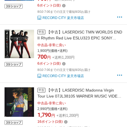
6
ポイント
(
1
倍)
8/10 7:00までの注文で最短8/20お届け
RECORD CITY 楽天市場店
【中古】LASERDISC TMN WORLDS END
中古
II Rhythm Red Live ESLU323 EPIC SONY
/00600
中古品-非常に良い
1,900円(価格+送料)
700
円
+送料1,200円
6
ポイント
(
1
倍)
8/10 7:00までの注文で最短8/20お届け
RECORD CITY 楽天市場店
【中古】LASERDISC Madonna Virgin
中古
Tour Live 07JL38105 WARNER MUSIC VIDEO
/00500
中古品-非常に良い
2,990円(価格+送料)
1,790
円
+送料1,200円
16
ポイント
(
1
倍)