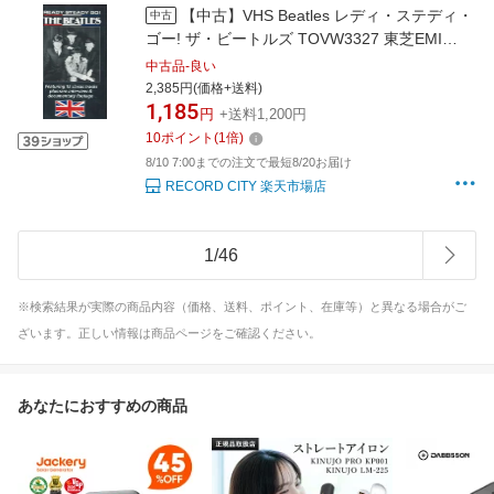
【中古】VHS Beatles レディ・ステディ・
中古
ゴー! ザ・ビートルズ TOVW3327 東芝EMI
/00300
中古品-良い
2,385円(価格+送料)
1,185
円
+送料1,200円
10
ポイント
(
1
倍)
8/10 7:00までの注文で最短8/20お届け
RECORD CITY 楽天市場店
1
/
46
※検索結果が実際の商品内容（価格、送料、ポイント、在庫等）と異なる場合がご
ざいます。正しい情報は商品ページをご確認ください。
あなたにおすすめの商品