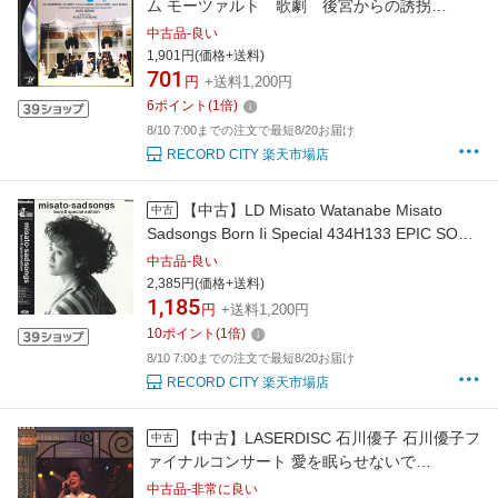
ム モーツァルト 歌劇 後宮からの誘拐
POLG90445 POLYDOR /01400
中古品-良い
1,901円(価格+送料)
701
円
+送料1,200円
6
ポイント
(
1
倍)
8/10 7:00までの注文で最短8/20お届け
RECORD CITY 楽天市場店
【中古】LD Misato Watanabe Misato
中古
Sadsongs Born Ii Special 434H133 EPIC SONY
Japan /00600
中古品-良い
2,385円(価格+送料)
1,185
円
+送料1,200円
10
ポイント
(
1
倍)
8/10 7:00までの注文で最短8/20お届け
RECORD CITY 楽天市場店
【中古】LASERDISC 石川優子 石川優子フ
中古
ァイナルコンサート 愛を眠らせないで
TOLF1073 TOEMI /00600
中古品-非常に良い