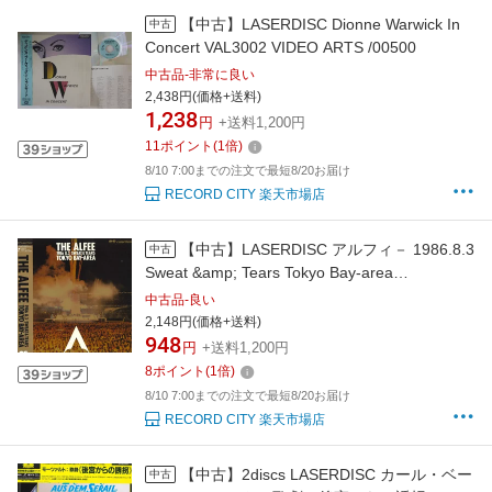
【中古】LASERDISC Dionne Warwick In
中古
Concert VAL3002 VIDEO ARTS /00500
中古品-非常に良い
2,438円(価格+送料)
1,238
円
+送料1,200円
11
ポイント
(
1
倍)
8/10 7:00までの注文で最短8/20お届け
RECORD CITY 楽天市場店
【中古】LASERDISC アルフィ－ 1986.8.3
中古
Sweat &amp; Tears Tokyo Bay-area
G88M0136 NOT ON LABEL /00500
中古品-良い
2,148円(価格+送料)
948
円
+送料1,200円
8
ポイント
(
1
倍)
8/10 7:00までの注文で最短8/20お届け
RECORD CITY 楽天市場店
【中古】2discs LASERDISC カール・ベー
中古