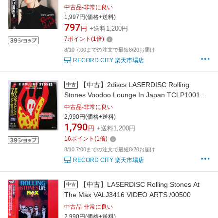
/00600
中古品-非常に良い
1,997円(価格+送料)
797
円
+送料1,200円
7
ポイント
(
1
倍)
8/10 7:00までの注文で最短8/20お届け
RECORD CITY 楽天市場店
【中古】2discs LASERDISC Rolling
中古
Stones Voodoo Lounge In Japan TCLP1001
DOLPHIN /01200
中古品-非常に良い
2,990円(価格+送料)
1,790
円
+送料1,200円
16
ポイント
(
1
倍)
8/10 7:00までの注文で最短8/20お届け
RECORD CITY 楽天市場店
【中古】LASERDISC Rolling Stones At
中古
The Max VALJ3416 VIDEO ARTS /00500
中古品-非常に良い
2,990円(価格+送料)