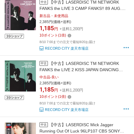
【中古】LASERDISC TM NETWORK
中古
FANKS the LIVE 3 CAMP FANKS!! 89 AUG.
29th, 1989 414H182 EPIC SONY 未開封
新古品・未使用品
/00600
2,385円(価格+送料)
1,185
円
+送料1,200円
10
ポイント
(
1
倍)
8/10 7:00までの注文で最短8/20お届け
RECORD CITY 楽天市場店
【中古】LASERDISC TM NETWORK
中古
FANKS the LIVE 2 KISS JAPAN DANCING
DYNA-MIX MARCH 414H181 EPIC SONY
中古品-良い
/00600
2,385円(価格+送料)
1,185
円
+送料1,200円
10
ポイント
(
1
倍)
8/10 7:00までの注文で最短8/20お届け
RECORD CITY 楽天市場店
【中古】LASERDISC Mick Jagger
中古
Running Out Of Luck 96LP107 CBS SONY