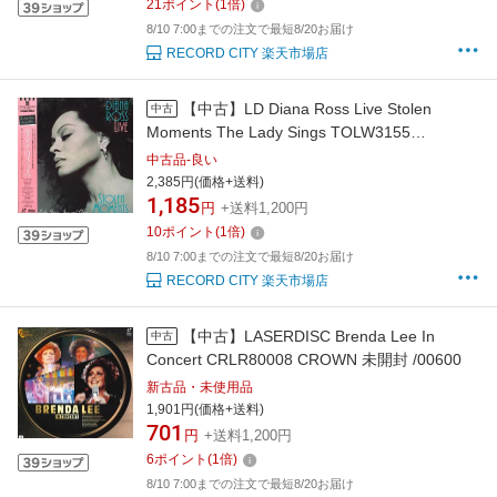
21
ポイント
(
1
倍)
8/10 7:00までの注文で最短8/20お届け
RECORD CITY 楽天市場店
【中古】LD Diana Ross Live Stolen
中古
Moments The Lady Sings TOLW3155
TOSHIBA EMI Japan /00600
中古品-良い
2,385円(価格+送料)
1,185
円
+送料1,200円
10
ポイント
(
1
倍)
8/10 7:00までの注文で最短8/20お届け
RECORD CITY 楽天市場店
【中古】LASERDISC Brenda Lee In
中古
Concert CRLR80008 CROWN 未開封 /00600
新古品・未使用品
1,901円(価格+送料)
701
円
+送料1,200円
6
ポイント
(
1
倍)
8/10 7:00までの注文で最短8/20お届け