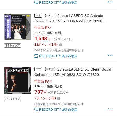
RECORD CITY 楽天市場店
【中古】2discs LASERDISC Abbado
中古
Rossini La CENERETORA W00Z2400910
POLYDOR /01400
中古品-良い
2,748円(価格+送料)
1,548
円
+送料1,200円
14
ポイント
(
1
倍)
8/10 7:00までの注文で最短8/20お届け
RECORD CITY 楽天市場店
【中古】2discs LASERDISC Glenn Gould
中古
Collection Ii SRLM10823 SONY /01320
中古品-良い
1,997円(価格+送料)
797
円
+送料1,200円
7
ポイント
(
1
倍)
8/10 7:00までの注文で最短8/20お届け
RECORD CITY 楽天市場店