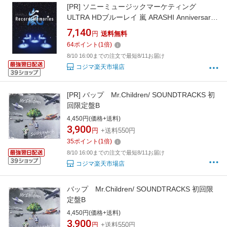
[PR]
ソニーミュージックマーケティング
ULTRA HDブルーレイ 嵐 ARASHI Anniversary
Tour 5×20 FILM Record of Memories(4K
7,140
円
送料無料
ULTRA HD Bluray＋Bluray)
64
ポイント
(
1
倍)
8/10 16:00までの注文で最短8/11お届け
コジマ楽天市場店
[PR]
バップ Mr.Children/ SOUNDTRACKS 初
回限定盤B
4,450円(価格+送料)
3,900
円
+送料550円
35
ポイント
(
1
倍)
8/10 16:00までの注文で最短8/11お届け
コジマ楽天市場店
バップ Mr.Children/ SOUNDTRACKS 初回限
定盤B
4,450円(価格+送料)
3,900
円
+送料550円