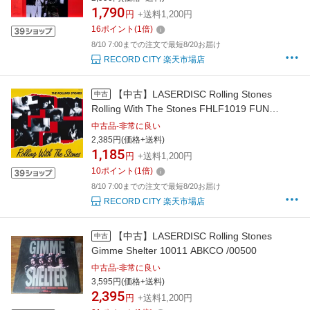
1,790
円
+送料1,200円
16
ポイント
(
1
倍)
8/10 7:00までの注文で最短8/20お届け
RECORD CITY 楽天市場店
【中古】LASERDISC Rolling Stones
中古
Rolling With The Stones FHLF1019 FUN
HOUSE /00600
中古品-非常に良い
2,385円(価格+送料)
1,185
円
+送料1,200円
10
ポイント
(
1
倍)
8/10 7:00までの注文で最短8/20お届け
RECORD CITY 楽天市場店
【中古】LASERDISC Rolling Stones
中古
Gimme Shelter 10011 ABKCO /00500
中古品-非常に良い
3,595円(価格+送料)
2,395
円
+送料1,200円