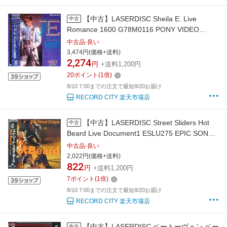
【中古】LASERDISC Sheila E. Live
中古
Romance 1600 G78M0116 PONY VIDEO
/00500
中古品-良い
3,474円(価格+送料)
2,274
円
+送料1,200円
20
ポイント
(
1
倍)
8/10 7:00までの注文で最短8/20お届け
RECORD CITY 楽天市場店
【中古】LASERDISC Street Sliders Hot
中古
Beard Live Document1 ESLU275 EPIC SONY
/00600
中古品-良い
2,022円(価格+送料)
822
円
+送料1,200円
7
ポイント
(
1
倍)
8/10 7:00までの注文で最短8/20お届け
RECORD CITY 楽天市場店
【中古】LASERDISC ベートーヴェン ベー
中古