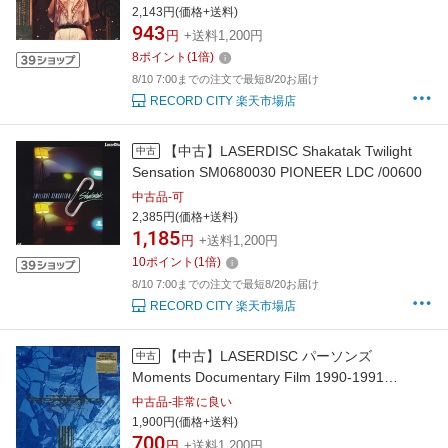
2,143円(価格+送料)
943
円
+送料1,200円
8
ポイント
(
1
倍)
8/10 7:00までの注文で最短8/20お届け
RECORD CITY 楽天市場店
【中古】LASERDISC Shakatak Twilight
中古
Sensation SM0680030 PIONEER LDC /00600
中古品-可
2,385円(価格+送料)
1,185
円
+送料1,200円
10
ポイント
(
1
倍)
8/10 7:00までの注文で最短8/20お届け
RECORD CITY 楽天市場店
【中古】LASERDISC パーソンズ
中古
Moments Documentary Film 1990-1991
TELN45017 TEICHIKU /00600
中古品-非常に良い
1,900円(価格+送料)
700
円
+送料1,200円