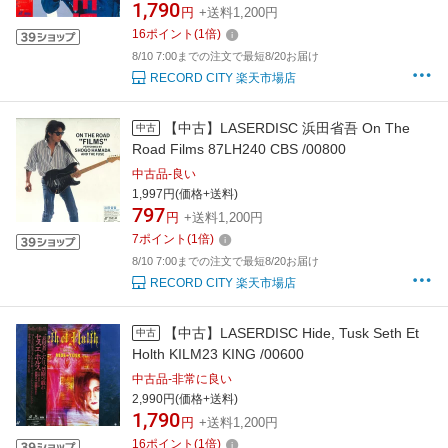
1,790
円
+送料1,200円
16
ポイント
(
1
倍)
8/10 7:00までの注文で最短8/20お届け
RECORD CITY 楽天市場店
【中古】LASERDISC 浜田省吾 On The
中古
Road Films 87LH240 CBS /00800
中古品-良い
1,997円(価格+送料)
797
円
+送料1,200円
7
ポイント
(
1
倍)
8/10 7:00までの注文で最短8/20お届け
RECORD CITY 楽天市場店
【中古】LASERDISC Hide, Tusk Seth Et
中古
Holth KILM23 KING /00600
中古品-非常に良い
2,990円(価格+送料)
1,790
円
+送料1,200円
16
ポイント
(
1
倍)