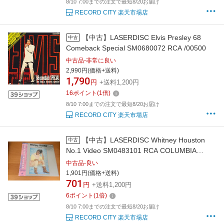
8/10 7:00までの注文で最短8/20お届け
RECORD CITY 楽天市場店
【中古】LASERDISC Elvis Presley 68
中古
Comeback Special SM0680072 RCA /00500
中古品-非常に良い
2,990円(価格+送料)
1,790
円
+送料1,200円
16
ポイント
(
1
倍)
8/10 7:00までの注文で最短8/20お届け
RECORD CITY 楽天市場店
【中古】LASERDISC Whitney Houston
中古
No.1 Video SM0483101 RCA COLUMBIA
PICTURES Japan /00500
中古品-良い
1,901円(価格+送料)
701
円
+送料1,200円
6
ポイント
(
1
倍)
8/10 7:00までの注文で最短8/20お届け
RECORD CITY 楽天市場店