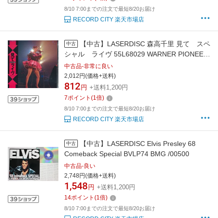
8/10 7:00までの注文で最短8/20お届け
RECORD CITY 楽天市場店
【中古】LASERDISC 森高千里 見て スペ
中古
シャル ライヴ 55L68029 WARNER PIONEER
/00500
中古品-非常に良い
2,012円(価格+送料)
812
円
+送料1,200円
7
ポイント
(
1
倍)
8/10 7:00までの注文で最短8/20お届け
RECORD CITY 楽天市場店
【中古】LASERDISC Elvis Presley 68
中古
Comeback Special BVLP74 BMG /00500
中古品-良い
2,748円(価格+送料)
1,548
円
+送料1,200円
14
ポイント
(
1
倍)
8/10 7:00までの注文で最短8/20お届け