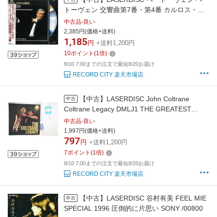
トーヴェン 交響曲第7番・第4番 カルロス・ク
ライ PHLP5801 PHILIPS /00500
中古品-良い
2,385円(価格+送料)
1,185
円
+送料1,200円
10
ポイント
(
1
倍)
8/10 7:00までの注文で最短8/20お届け
RECORD CITY 楽天市場店
【中古】LASERDISC John Coltrane
中古
Coltrane Legacy DMLJ1 THE GREATEST
JAZZ /00600
中古品-良い
1,997円(価格+送料)
797
円
+送料1,200円
7
ポイント
(
1
倍)
8/10 7:00までの注文で最短8/20お届け
RECORD CITY 楽天市場店
【中古】LASERDISC 谷村有美 FEEL MIE
中古
SPECIAL 1996 圧倒的に片思い SONY /00800