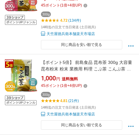
45
ポイント
(
1
倍+
4
倍UP)
300g
4.72
(134件)
ポイントUPジャンル
14時迄の注文で当日発送 (土日祝共)
天竺屋徳兵衛本舗楽天市場店
同じ商品を安い順で見る
【ポイント5倍】 前島食品 昆布茶 300g 大容量
昆布粉末 粉末 業務用 料理 こぶ茶 こんぶ茶 こ
んぶちゃ 北海道道南産 真昆布 日本製 【土日祝
1,000
円
送料無料
共●即日発送】
45
ポイント
(
1
倍+
4
倍UP)
300g
4.81
(21件)
ポイントUPジャンル
14時迄の注文で当日発送 (土日祝共)
天竺屋徳兵衛本舗楽天市場店
同じ商品を安い順で見る