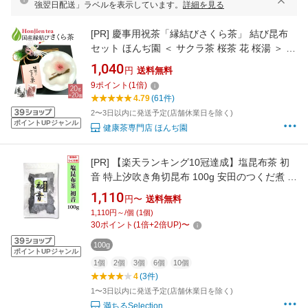
強翌日配送」ラベルを表示しています。
詳細を見る
[PR]
慶事用祝茶「縁結びさくら茶」 結び昆布
セット ほんぢ園 ＜ サクラ茶 桜茶 花 桜湯 ＞ 送
料無料 ／セ／ ●
1,040
円
送料無料
9
ポイント
(
1
倍)
4.79
(61件)
2〜3日以内に発送予定(店舗休業日を除く)
ポイントUPジャンル
健康茶専門店 ほんぢ園
[PR]
【楽天ランキング10冠達成】塩昆布茶 初
音 特上汐吹き角切昆布 100g 安田のつくだ煮 安
田食品
1,110
円〜
送料無料
1,110円～/個 (1個)
30
ポイント
(
1
倍+
2
倍UP)
〜
100g
ポイントUPジャンル
1個
2個
3個
6個
10個
4
(3件)
1〜3日以内に発送予定(店舗休業日を除く)
満ちるSelection