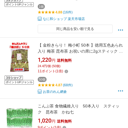
ポイントUPジャンル
1個
4.88
(16件)
なに和ショップ 楽天市場店
同じ商品を安い順で見る
【 金粉きらり！ 梅小町 50本 】徳用五色あられ
入り 梅茶 昆布茶 お祝いの席に2gスティック 手
軽 便利ゆうパケット送料無料 最安値に挑戦
1,220
円
送料無料
24.4円/個 (50個)
11
ポイント
(
1
倍)
50個
ポイントUPジャンル
4.87
(68件)
お茶のれん網倉
こんぶ茶 食物繊維入り 50本入り スティッ
ク 昆布茶 かね七
1,020
円
送料無料
9
ポイント
(
1
倍)