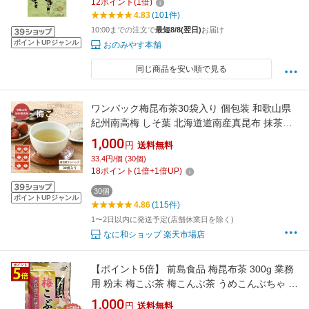
12
ポイント
(
1
倍)
4.83
(101件)
10:00までの注文で
最短8/8(翌日)
お届け
ポイントUPジャンル
おのみやす本舗
同じ商品を安い順で見る
ワンパック梅昆布茶30袋入り 個包装 和歌山県
紀州南高梅 しそ葉 北海道道南産真昆布 抹茶
1000円ポッキリ うめこんぶちゃ 梅こぶ茶 熱中
1,000
円
送料無料
症対策 塩分補給 調味料 料理 業務用 オフィス
33.4円/個 (30個)
おもてなし 浪花昆布茶本舗
18
ポイント
(
1
倍+
1
倍UP)
30個
ポイントUPジャンル
4.86
(115件)
1〜2日以内に発送予定(店舗休業日を除く)
なに和ショップ 楽天市場店
【ポイント5倍】 前島食品 梅昆布茶 300g 業務
用 粉末 梅こぶ茶 梅こんぶ茶 うめこんぶちゃ こ
ぶ茶 こんぶ茶 大容量 【土日祝共 即日発送】
1,000
円
送料無料