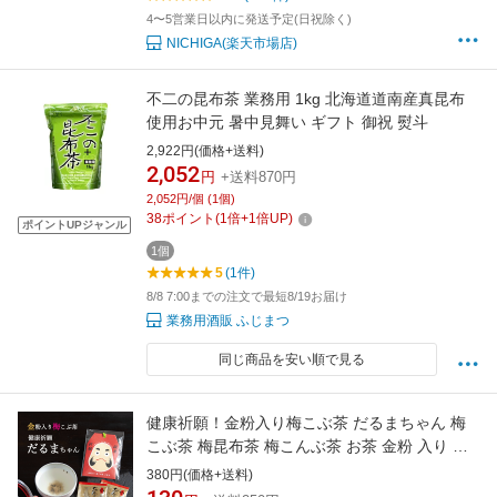
4〜5営業日以内に発送予定(日祝除く)
NICHIGA(楽天市場店)
不二の昆布茶 業務用 1kg 北海道道南産真昆布
使用お中元 暑中見舞い ギフト 御祝 熨斗
2,922円(価格+送料)
2,052
円
+送料870円
2,052円/個 (1個)
38
ポイント
(
1
倍+
1
倍UP)
ポイントUPジャンル
1個
5
(1件)
8/8 7:00までの注文で最短8/19お届け
業務用酒販 ふじまつ
同じ商品を安い順で見る
健康祈願！金粉入り梅こぶ茶 だるまちゃん 梅
こぶ茶 梅昆布茶 梅こんぶ茶 お茶 金粉 入り 小
分け お取り寄せ
380円(価格+送料)