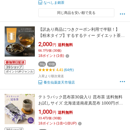
なべしま銘茶
同じ商品を安い順で見る
【訳あり商品につきクーポン利用で半額！】
【粉末タイプ】するするティー ダイエット茶
お茶 ほうじ茶 ダイエットティー 送料無料 人気
2,000
円
送料無料
ランキング 水出し 無農薬 パウダー ノンカフェ
66.7円/個 (30個)
イン ティーバッグ ティーパック 食物繊維 健康
18
ポイント
(
1
倍)
茶 漢方 子供 茶葉
30g
30個
4.41
(64件)
ポイントUPジャンル
入荷より順次発送
養生仙薬楽天市場店
テトラパック昆布茶30袋入り 昆布茶 送料無料
お試しサイズ 北海道道南産真昆布 1000円ポッ
キリ 人気商品 テトラ 花物語 パンジー こんぶち
1,000
円
送料無料
ゃ こぶ茶 コンブチャ 浪花昆布茶本舗
33.4円/個 (30個)
18
ポイント
(
1
倍+
1
倍UP)