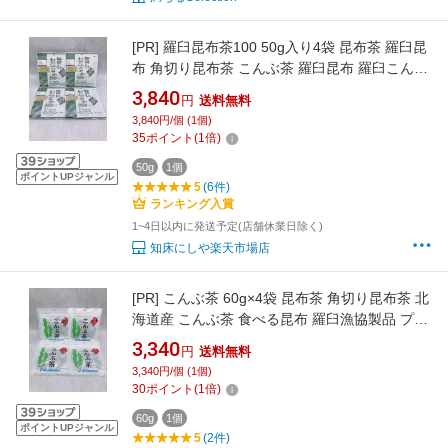
[PR]
羅臼昆布茶100 50g入り4袋 昆布茶 羅臼昆
布 角切り昆布茶 こんぶ茶 羅臼昆布 羅臼こんぶ
昆布 こんぶ 北海道産 プレゼント ダイエット フ
3,840
円
送料無料
ァスティング お裾分け 食べる昆布 送料無料 ネ
3,840円/個 (1個)
コポス発送
35
ポイント
(
1
倍)
50g
1個
ポイントUPジャンル
5
(6件)
ランキング入賞
1~4日以内に発送予定(店舗休業日除く)
知床にしや楽天市場店
[PR]
こんぶ茶 60g×4袋 昆布茶 角切り昆布茶 北
海道産 こんぶ茶 食べる昆布 羅臼漁協製品 プレ
ゼント ダイエット ファスティング 贈り物 お裾
3,340
円
送料無料
分け お礼品 ネコポス発送 送料無料(ネコポス発
3,340円/個 (1個)
送は、沖縄・離島 追加送料なし)
30
ポイント
(
1
倍)
60g
1個
ポイントUPジャンル
5
(2件)