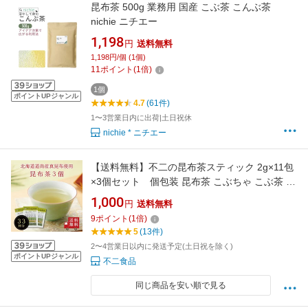
昆布茶 500g 業務用 国産 こぶ茶 こんぶ茶
nichie ニチエー
1,198
円
送料無料
1,198円/個 (1個)
11
ポイント
(
1
倍)
1個
ポイントUPジャンル
4.7
(61件)
1〜3営業日内に出荷|土日祝休
nichie * ニチエー
【送料無料】不二の昆布茶スティック 2g×11包
×3個セット 個包装 昆布茶 こぶちゃ こぶ茶 料
理 出汁 だし 調味料 鍋 塩分補給 昆布 真昆布 ま
1,000
円
送料無料
こんぶ ST240 カフェインレス ご飯のお供 プチ
9
ポイント
(
1
倍)
ギフト 帰省土産 1000円ポッキリ メール便 めー
5
(13件)
る便 送料無料
2〜4営業日以内に発送予定(土日祝を除く)
ポイントUPジャンル
不二食品
同じ商品を安い順で見る