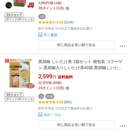
ノンカフェイン 送料無料
3,980円/個 (1個)
36
ポイント
(
1
倍)
1個
ポイントUPジャンル
4.55
(31件)
8/17 8:00までの注文で最短8/21お届け
不二食品
同じ商品を安い順で見る
黒胡椒 しいたけ茶 2箱セット 個包装 コラーゲ
ン 黒胡椒入りしいたけ茶40袋 黒胡椒しいたけ
茶 ブラックペッパー 粉末茶 はなのき堂
2,599
円
送料無料
300253
32.5円/個 (80個)
24
ポイント
(
1
倍)
2g
80個
ポイントUPジャンル
4.88
(8件)
8/10 8:00までの注文で最短8/12お届け
みか・りん
同じ商品を安い順で見る