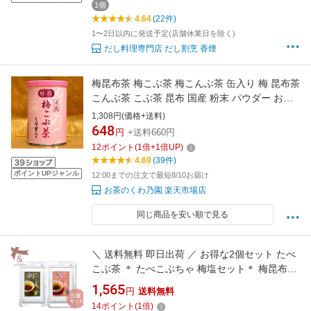
1個
4.64
(22件)
1〜2日以内に発送予定(店舗休業日を除く)
だし料理専門店 だし割烹 香煙
梅昆布茶 梅こぶ茶 梅こんぶ茶 缶入り 梅 昆布茶
こんぶ茶 こぶ茶 昆布 国産 粉末 パウダー お茶
缶 美味しい 本格的 梅昆布 インスタント お湯を
1,308円(価格+送料)
注ぐだけ おしゃれ 浪花昆布茶本舗 贅沢 贈り物
648
円
+送料660円
きざみしそ葉入り 特撰浪花梅こぶ茶 80g 缶入
12
ポイント
(
1
倍+
1
倍UP)
【うめ缶】
4.69
(39件)
ポイントUPジャンル
12:00までの注文で最短8/10お届け
お茶のくわ乃園 楽天市場店
同じ商品を安い順で見る
＼ 送料無料 即日出荷 ／ お得な2個セット たべ
こぶ茶 ＊ たべこぶちゃ 梅塩セット＊ 梅昆布茶
塩昆布茶 菊星 国内産
1,565
円
送料無料
14
ポイント
(
1
倍)