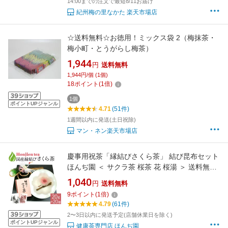
14:00までの注文で最短8/11お届け
紀州梅の里なかた 楽天市場店
☆送料無料☆お徳用！ミックス袋 2（梅抹茶・
梅小町・とうがらし梅茶）
1,944
円
送料無料
1,944円/個 (1個)
18
ポイント
(
1
倍)
1個
ポイントUPジャンル
4.71
(51件)
1週間以内に発送(土日祝除)
マン・ネン楽天市場店
慶事用祝茶「縁結びさくら茶」 結び昆布セット
ほんぢ園 ＜ サクラ茶 桜茶 花 桜湯 ＞ 送料無料
／セ／ ●
1,040
円
送料無料
9
ポイント
(
1
倍)
4.79
(61件)
2〜3日以内に発送予定(店舗休業日を除く)
ポイントUPジャンル
健康茶専門店 ほんぢ園