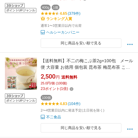
400g
1個
ポイントUPジャンル
4.65
(379件)
ランキング入賞
通常1〜3営業日以内で出荷
ヘルシーカンパニー
同じ商品を安い順で見る
【送料無料】不二の梅こぶ茶2g×100包 メール
便 大容量 お徳用 個包装 昆布茶 梅昆布茶 こぶ
ちゃ こぶ茶 昆布 こんぶ 真昆布 まこんぶ ご飯
2,500
円
送料無料
のお供 料理 出汁 だし 調味料 鍋 塩分補給 レシ
25.0円/個 (100個)
ピ ミニパック メール便 送料無料
23
ポイント
(
1
倍)
100個
ポイントUPジャンル
4.83
(104件)
2〜4営業日以内に発送予定(土日祝を除く)
不二食品
同じ商品を安い順で見る