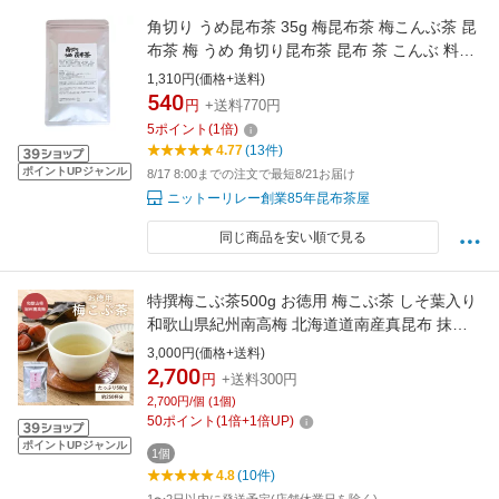
角切り うめ昆布茶 35g 梅昆布茶 梅こんぶ茶 昆
布茶 梅 うめ 角切り昆布茶 昆布 茶 こんぶ 料理
レシピ 調味料 塩分 ニットーリレー 花見 桜 和
1,310円(価格+送料)
菓子 梅初音
540
円
+送料770円
5
ポイント
(
1
倍)
4.77
(13件)
ポイントUPジャンル
8/17 8:00までの注文で最短8/21お届け
ニットーリレー創業85年昆布茶屋
同じ商品を安い順で見る
特撰梅こぶ茶500g お徳用 梅こぶ茶 しそ葉入り
和歌山県紀州南高梅 北海道道南産真昆布 抹茶
梅昆布茶 梅こぶ茶 調味料 料理 お徳用 大容量
3,000円(価格+送料)
業務用 送料無料 送料込み オフィス おもてなし
2,700
円
+送料300円
浪花昆布茶本舗
2,700円/個 (1個)
50
ポイント
(
1
倍+
1
倍UP)
ポイントUPジャンル
1個
4.8
(10件)