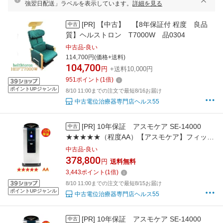
強翌日配送」ラベルを表示しています。
詳細を見る
[PR]
【中古】 【8年保証付 程度 良品
中古
質】ヘルストロン T7000W 品0304
中古品-良い
114,700円(価格+送料)
104,700
円
+送料10,000円
951
ポイント
(
1
倍)
ポイントUPジャンル
8/10 11:00までの注文で最短8/16お届け
中古電位治療器専門店ヘルス55
[PR]
10年保証 アスモケア SE-14000
中古
★★★★★（程度AA）【アスモケア】フィット
ラボ株式会社 SE-14000 中古
中古品-良い
378,800
円
送料無料
3,443
ポイント
(
1
倍)
8/10 11:00までの注文で最短8/15お届け
ポイントUPジャンル
中古電位治療器専門店ヘルス55
[PR]
10年保証 アスモケア SE-14000
中古