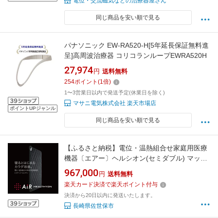
電位・交流磁気などの治療器屋さん
同じ商品を安い順で見る
パナソニック EW-RA520-H[5年延長保証無料進
呈]高周波治療器 コリコランループEWRA520H
27,974
円
送料無料
254
ポイント
(
1
倍)
1〜3営業日以内で発送予定(休業日を除く)
マサニ電気株式会社 楽天市場店
ポイントUPジャンル
同じ商品を安い順で見る
【ふるさと納税】電位・温熱組合せ家庭用医療
機器〔エアー〕ヘルシオン(セミダブル) マット
レス ふとんの西川 日本製 敷布団 敷き布団
967,000
円
送料無料
nishikawa ながら治療 寝具 医療機器 温熱 電位
楽天カード決済で楽天ポイント付与
疲労回復 不眠改善 肩こり緩和 スマホ操作対応
決済から20日以内に発送いたします。
佐世保市
長崎県佐世保市