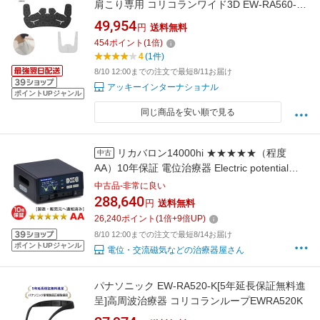
肩こり専用 コリコランワイド3D EW-RA560-
K/H【カラー2色】(ブラック / グレージュ)
49,954
円
送料無料
454
ポイント
(
1
倍)
4
(1件)
8/10 12:00までの注文で最短8/11お届け
アッキーインターナショナル
ポイントUPジャンル
同じ商品を安い順で見る
リカバロン14000hi ★★★★★（程度
中古
AA）10年保証 電位治療器 Electric potential
treatment
中古品-非常に良い
288,640
円
送料無料
26,240
ポイント
(
1
倍+
9
倍UP)
8/10 12:00までの注文で最短8/14お届け
ポイントUPジャンル
電位・交流磁気などの治療器屋さん
パナソニック EW-RA520-K[5年延長保証無料進
呈]高周波治療器 コリコランループEWRA520K