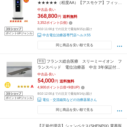
★★★★★（程度AA）【アスモケア】フィット
ラボ株式会社 SE-14000 中古
中古品-良い
368,800
円
送料無料
3,352
ポイント
(
1
倍)
8/10 11:00までの注文で最短8/15お届け
ポイントUPジャンル
中古電位治療器専門店ヘルス55
同じ商品を安い順で見る
フランス総合医療 スリーミーイオン フ
中古
ランスベッド 電位治療器 中古 3年保証付
き 送料無料※スリーミー2122とスリーミーロ
中古品-良い
ーラーお使いの方にもオススメです！※合皮の
54,000
円
送料無料
ため皺が寄ることがあります※
4,900
ポイント
(
1
倍+
9
倍UP)
8/10 12:00までの注文で最短8/14お届け
ポイントUPジャンル
電位・交流磁気などの治療器屋さん
同じ商品を安い順で見る
【正規代理店】シェンペクス(SHENPIX) 電界医