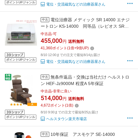
ポイントUPジャンル
電位・交流磁気などの治療器屋さん
電位治療器 メディック SR 14000 エナジ
中古
ートロン KS-14000 同等品（レピオス SR
14000）【中古】3年保証 ※本体日焼けあり
中古品-可
※ Electric potential treatment ※リラクゼー
455,000
円
送料無料
ションラボにて宣伝中※
41,360
ポイント
(
1
倍+
9
倍UP)
8/10 12:00までの注文で最短8/14お届け
ポイントUPジャンル
電位・交流磁気などの治療器屋さん
無条件返品・交換は当社だけ ヘルストロ
中古
ン HEF-Jz9000M 程度A 5年保証
中古品-非常に良い
514,000
円
送料無料
4,672
ポイント
(
1
倍)
8/10 9:00までの注文で最短8/25お届け
ポイントUPジャンル
ヘルスタウン楽天市場店
10年保証 アスモケア SE-14000
中古