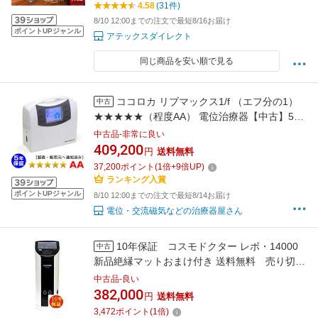
4.58
(31件)
位シート 送料無料
8/10 12:00までの注文で最短8/16お届け
ポイントUPジャンル
アテックスダイレクト
同じ商品を安い順で見る
ココロカ リブマックス1/f （エフ分の1）
中古
★★★★★（程度AA） 電位治療器【中古】5年
保証
中古品-非常に良い
409,200
円
送料無料
37,200
ポイント
(
1
倍+
9
倍UP)
ランキング入賞
ポイントUPジャンル
8/10 12:00までの注文で最短8/14お届け
電位・交流磁気などの治療器屋さん
10年保証 コスモドクター レボ・14000
中古
新品絶縁マットおまけ付き 送料無料 売り切れ
御免なさい 特価価格
中古品-良い
382,000
円
送料無料
3,472
ポイント
(
1
倍)