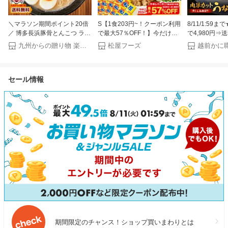
＼マラソン期間ポイント20倍
S【1食203円~！クーポン利用
8/11/1:59
／ 博多長浜豚骨とんこつ ラー
で最大57％OFF！】今だけ牛
で4,980円⇒送
メン 黒浜 6人前 1000円 お取
めしバーガー1食おまけ付き
円！更に2個で
九州からの贈り物 楽天市場店
松屋フーズ
り寄せ グルメ 福岡 ご当地 ラ
（8/1~8/16 迄）大容量リピ確
くら肉厚で食
ーメン ポイント消化 訳あり
定BOX 松屋 公式 牛めしの具
ットうなぎ蒲焼き
食品 送料無料 ポイント利用
（プレミアム仕様）選択制 牛
前後×5食）タ
セール情報
めし 牛丼の具 まつや 牛丼 食
中元 ギフト 
品 グルメ 冷凍 冷凍食品 送料
無料 おかず 惣菜 お弁当 非常
食 セール 半額
期間限定のチャンス！ショップ買いまわりとは