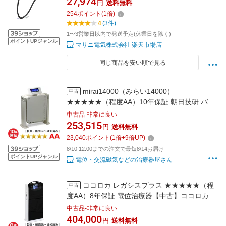
27,974
円
送料無料
254
ポイント
(
1
倍)
4
(3件)
1〜3営業日以内で発送予定(休業日を除く)
ポイントUPジャンル
マサニ電気株式会社 楽天市場店
同じ商品を安い順で見る
mirai14000（みらい14000）
中古
★★★★★（程度AA）10年保証 朝日技研 バイ
オニクス 電位治療器 【送料無料】 中古 フィ
中古品-非常に良い
ットネスにてネクシード主催「ワクワク広場」
253,515
円
送料無料
で宣伝中！エレドックFX-14000と同じ製造元
23,040
ポイント
(
1
倍+
9
倍UP)
8/10 12:00までの注文で最短8/14お届け
ポイントUPジャンル
電位・交流磁気などの治療器屋さん
ココロカ レガシスプラス ★★★★★（程
中古
度AA）8年保証 電位治療器【中古】ココロカ・
スマイルプラザ（体験会場）で評判です。
中古品-非常に良い
「Live-max 1/f・エフブンノイチ」と同じリブ
404,000
円
送料無料