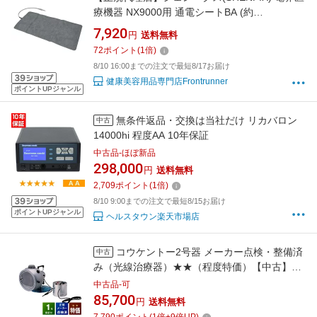
療機器 NX9000用 通電シートBA (約
60cm×28cm) (10050100)
7,920
円
送料無料
72
ポイント
(
1
倍)
8/10 16:00までの注文で最短8/17お届け
健康美容用品専門店Frontrunner
ポイントUPジャンル
無条件返品・交換は当社だけ リカバロン
中古
14000hi 程度AA 10年保証
中古品-ほぼ新品
298,000
円
送料無料
2,709
ポイント
(
1
倍)
8/10 9:00までの注文で最短8/15お届け
ポイントUPジャンル
ヘルスタウン楽天市場店
コウケントー2号器 メーカー点検・整備済
中古
み（光線治療器）★★（程度特価）【中古】
【送料無料】アーク光線治療器（家庭用光線治
中古品-可
療器）家庭用炭素弧光灯治療器
85,700
円
送料無料