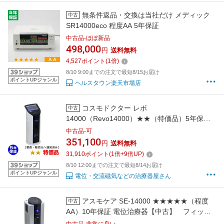
無条件返品・交換は当社だけ メディック
中古
SR14000eco 程度AA 5年保証
中古品-ほぼ新品
498,000
円
送料無料
4,527
ポイント
(
1
倍)
8/10 9:00までの注文で最短8/15お届け
ポイントUPジャンル
ヘルスタウン楽天市場店
コスモドクター レボ
中古
14000（Revo14000）★★（特価品）5年保証
家庭用電位治療器（Revo-5-TK） 電位テラピ
中古品-可
ー けんこうテーブル365 ※t．CURE
351,100
円
送料無料
14000（ティーキュア14000）
31,910
ポイント
(
1
倍+
9
倍UP)
PRESENSE（プレセンス）の前モデル※
8/10 12:00までの注文で最短8/14お届け
ポイントUPジャンル
電位・交流磁気などの治療器屋さん
アスモケア SE-14000 ★★★★★（程度
中古
AA）10年保証 電位治療器【中古】 フィット
ラボ ※低周波・電位・温熱組合せ家庭用医療機