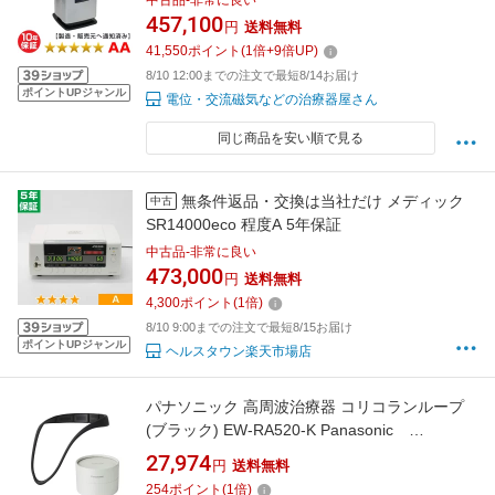
中古品-非常に良い
器 アスモフルケア SAKURA RO 14000 の前
457,100
円
送料無料
モデル
41,550
ポイント
(
1
倍+
9
倍UP)
8/10 12:00までの注文で最短8/14お届け
ポイントUPジャンル
電位・交流磁気などの治療器屋さん
同じ商品を安い順で見る
無条件返品・交換は当社だけ メディック
中古
SR14000eco 程度A 5年保証
中古品-非常に良い
473,000
円
送料無料
4,300
ポイント
(
1
倍)
8/10 9:00までの注文で最短8/15お届け
ポイントUPジャンル
ヘルスタウン楽天市場店
パナソニック 高周波治療器 コリコランループ
(ブラック) EW-RA520-K Panasonic
CoriCoran [EWRA520K]
27,974
円
送料無料
254
ポイント
(
1
倍)