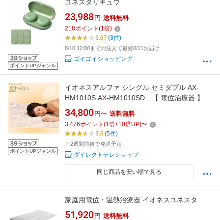
ユネスタリキュウ
23,988
円
送料無料
218
ポイント
(
1
倍)
3.67
(3件)
8/10 12:00までの注文で最短8/11お届け
ゴイゴイショッピング
ポイントUPジャンル
イオネスアルファ シングル セミダブル AX-
HM1010S AX-HM1010SD 【 電位治療器 】
34,800
円〜
送料無料
3,476
ポイント
(
1
倍+
10
倍UP)
〜
3.6
(5件)
・2週間前後で発送予定
ポイントUPジャンル
ダイレクトテレショップ
同じ商品を安い順で見る
家庭用電位・温熱治療器 イオネスユネスタ
51,920
円
送料無料