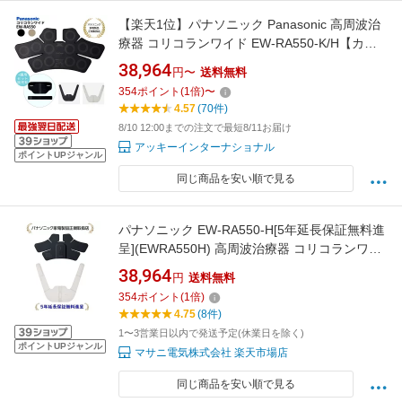
【楽天1位】パナソニック Panasonic 高周波治
療器 コリコランワイド EW-RA550-K/H【カラ
ー2色】(ブラック / グレージュ)
38,964
円〜
送料無料
354
ポイント
(
1
倍)
〜
4.57
(70件)
8/10 12:00までの注文で最短8/11お届け
アッキーインターナショナル
ポイントUPジャンル
同じ商品を安い順で見る
パナソニック EW-RA550-H[5年延長保証無料進
呈](EWRA550H) 高周波治療器 コリコランワイ
ド
38,964
円
送料無料
354
ポイント
(
1
倍)
4.75
(8件)
1〜3営業日以内で発送予定(休業日を除く)
ポイントUPジャンル
マサニ電気株式会社 楽天市場店
同じ商品を安い順で見る