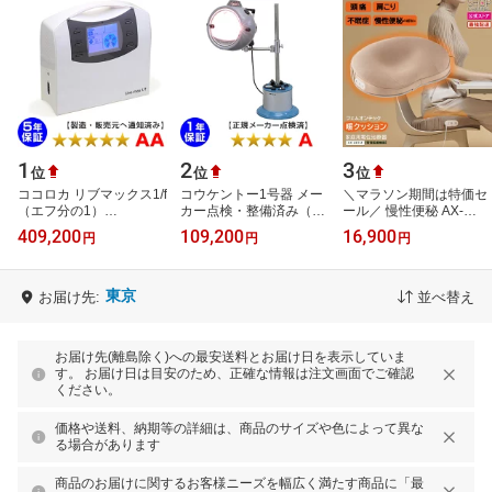
1
2
3
位
位
位
ココロカ リブマックス1/f
コウケントー1号器 メー
＼マラソン期間は特価セ
（エフ分の1）
カー点検・整備済み（光
ール／ 慢性便秘 AX-
★★★★★（程度AA）
線治療器）★★★★（程
HK114BR クッション型
409,200
109,200
16,900
円
円
円
電位治療器【中古】5年
度A）【中古】光線治療
電位治療器 アテックス
保証
器「コウケ…
家庭用電位治療…
東京
お届け先:
並べ替え
お届け先(離島除く)への最安送料とお届け日を表示していま
す。 お届け日は目安のため、正確な情報は注文画面でご確認
ください。
価格や送料、納期等の詳細は、商品のサイズや色によって異な
る場合があります
商品のお届けに関するお客様ニーズを幅広く満たす商品に「最