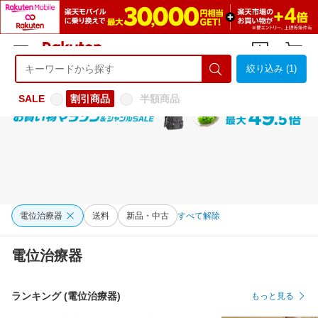
絞り込み (1)
ようこそ 楽天市場へ
ログイン
会員登録
SALE
割引商品
半額商品
電位治療器
送料
新品・中古
すべて解除
電位治療器
ランキング (電位治療器)
もっと見る