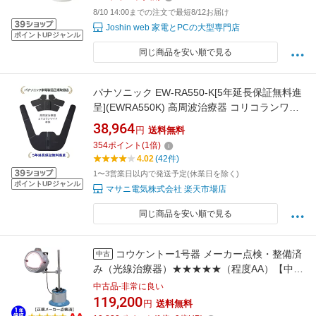
8/10 14:00までの注文で最短8/12お届け
Joshin web 家電とPCの大型専門店
ポイントUPジャンル
同じ商品を安い順で見る
パナソニック EW-RA550-K[5年延長保証無料進
呈](EWRA550K) 高周波治療器 コリコランワイ
ド
38,964
円
送料無料
354
ポイント
(
1
倍)
4.02
(42件)
1〜3営業日以内で発送予定(休業日を除く)
ポイントUPジャンル
マサニ電気株式会社 楽天市場店
同じ商品を安い順で見る
コウケントー1号器 メーカー点検・整備済
中古
み（光線治療器）★★★★★（程度AA）【中
古】光線治療器「コウケントー」の専門店で
中古品-非常に良い
す。株式会社コウケントー（メーカー）取引に
119,200
円
送料無料
よる豊富な知識で、最高の正規アフターサービ