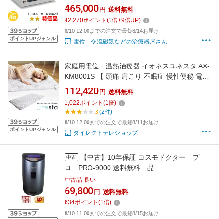
焼けあり※
465,000
円
送料無料
42,270
ポイント
(
1
倍+
9
倍UP)
8/10 12:00までの注文で最短8/14お届け
ポイントUPジャンル
電位・交流磁気などの治療器屋さん
家庭用電位・温熱治療器 イオネスユネスタ AX-
KM8001S 【 頭痛 肩こり 不眠症 慢性便秘 電位
治療 温熱治療 電界医療 テレビショッピング テ
112,420
円
送料無料
レビ通販 】
1,022
ポイント
(
1
倍)
3
(2件)
8/10 12:00までの注文で最短8/11お届け
ポイントUPジャンル
ダイレクトテレショップ
【中古】10年保証 コスモドクター プ
中古
ロ PRO-9000 送料無料 品
中古品-良い
69,800
円
送料無料
634
ポイント
(
1
倍)
8/10 11:00までの注文で最短8/15お届け