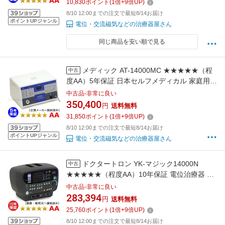
10,830
ポイント
(
1
倍+
9
倍UP)
スをお約束します！
8/10 12:00までの注文で最短8/14お届け
ポイントUPジャンル
電位・交流磁気などの治療器屋さん
同じ商品を安い順で見る
メディック AT-14000MC ★★★★★（程
中古
度AA）5年保証 日本セルフメディカル 家庭用電
位治療器 中古 Electric potential treatment ※
中古品-非常に良い
リラクゼーションラボにて宣伝中※
350,400
円
送料無料
31,850
ポイント
(
1
倍+
9
倍UP)
8/10 12:00までの注文で最短8/14お届け
ポイントUPジャンル
電位・交流磁気などの治療器屋さん
ドクタートロン YK-マジック14000N
中古
★★★★★（程度AA）10年保証 電位治療器 中
古
中古品-非常に良い
283,394
円
送料無料
25,760
ポイント
(
1
倍+
9
倍UP)
8/10 12:00までの注文で最短8/14お届け