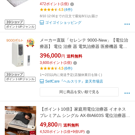
472
ポイント
(
1
倍)
4.5
(4件)
8/10 12:00までの注文で最短8/11お届け
ゴイゴイショッピング
ポイントUPジャンル
メーカー直販「セレンテ 9000-New」【電位治
療器】 電位 治療 器 電気治療器 医療機器 電気
家庭用 自宅 電位治療 電気治療器家庭用 電気治
396,000
円
送料無料
療 治療機器 治療器 電気医療器 電位医療器 肩こ
3,600
ポイント
(
1
倍)
り 肩凝り 不眠 頭痛 便秘 寝具 ベッド 布団 セル
4.5
(6件)
フケア 健康グッズ
1〜2日以内に発送予定(店舗休業日を除く)
ポイントUPジャンル
SelfCare『ヘルスリテ』楽天市場店
同じ商品を安い順で見る
【ポイント10倍】家庭用電位治療器 イオネス
プレミアム シングル AX-BIA603S 電位治療器
電位治療機 敷マット 敷パッド ヒーター タイマ
49,800
円
送料無料
ー 頭痛 肩こり 不眠症 慢性便秘 不調 イオネスα
4,520
ポイント
(
1
倍+
9
倍UP)
健康 寝具 睡眠 不眠 熟睡 快眠 専用カバー付 電