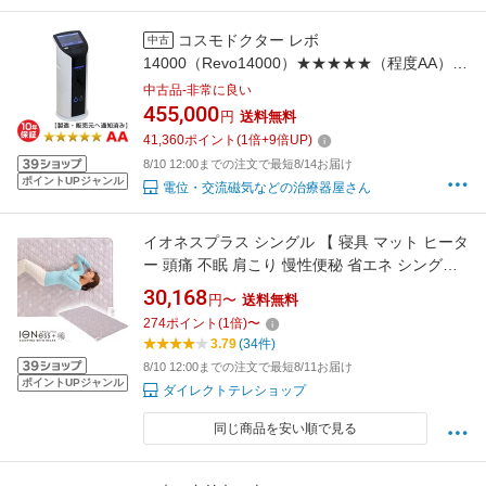
コスモドクター レボ
中古
14000（Revo14000）★★★★★（程度AA）
10年保証 家庭用電位治療器（Revo-8-AA） 電
中古品-非常に良い
位テラピー けんこうテーブル365 ※t．
455,000
円
送料無料
CURE 14000（ティーキュア14000）
41,360
ポイント
(
1
倍+
9
倍UP)
PRESENSE（プレセンス）の前モデル※
8/10 12:00までの注文で最短8/14お届け
ポイントUPジャンル
電位・交流磁気などの治療器屋さん
イオネスプラス シングル 【 寝具 マット ヒータ
ー 頭痛 不眠 肩こり 慢性便秘 省エネ シングル
電位治療器 電位治療 テレビショッピング テレ
30,168
円〜
送料無料
ビ通販 】
274
ポイント
(
1
倍)
〜
3.79
(34件)
8/10 12:00までの注文で最短8/11お届け
ポイントUPジャンル
ダイレクトテレショップ
同じ商品を安い順で見る