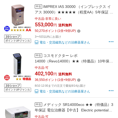
IMPREX IAS 30000 （インプレックス イ
中古
アス 30000）★★★★★（程度AA）5年保証 家
庭用電位治療器（IAS30-3-AA）イアス30000R
中古品-非常に良い
の前モデル ※セラフィア
553,000
円
送料無料
14000EX（Selaphia14000EX）のOEM※
50,270
ポイント
(
1
倍+
9
倍UP)
3〜5日以内にお届け
ポイントUPジャンル
電位・交流磁気などの治療器屋さん
コスモドクター レボ
中古
14000（Revo14000）★★（特価品）10年保証
家庭用電位治療器（Revo-8-TK） 電位テラピ
中古品-可
ー けんこうテーブル365 ※t．CURE
402,100
円
送料無料
14000（ティーキュア14000）
36,550
ポイント
(
1
倍+
9
倍UP)
PRESENSE（プレセンス）の前モデル※
8/10 12:00までの注文で最短8/14お届け
ポイントUPジャンル
電位・交流磁気などの治療器屋さん
メディック SR14000eco ★★（特価品）3
中古
年保証 電位治療器【中古】 Electric potential
treatment （レピオスSR14000はOEM）※日
中古品-可