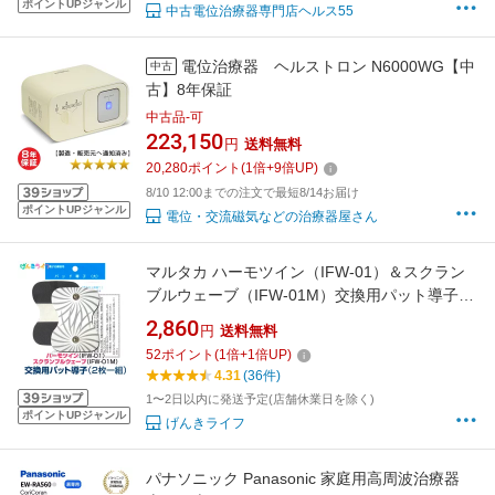
ポイントUPジャンル
中古電位治療器専門店ヘルス55
電位治療器 ヘルストロン N6000WG【中
中古
古】8年保証
中古品-可
223,150
円
送料無料
20,280
ポイント
(
1
倍+
9
倍UP)
8/10 12:00までの注文で最短8/14お届け
ポイントUPジャンル
電位・交流磁気などの治療器屋さん
マルタカ ハーモツイン（IFW-01）＆スクラン
ブルウェーブ（IFW-01M）交換用パット導子
（2枚1組）
2,860
円
送料無料
52
ポイント
(
1
倍+
1
倍UP)
4.31
(36件)
1〜2日以内に発送予定(店舗休業日を除く)
ポイントUPジャンル
げんきライフ
パナソニック Panasonic 家庭用高周波治療器