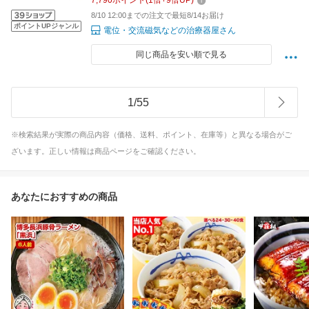
7,790
ポイント
(
1
倍+
9
倍UP)
8/10 12:00までの注文で最短8/14お届け
ポイントUPジャンル
電位・交流磁気などの治療器屋さん
同じ商品を安い順で見る
1
/
55
※検索結果が実際の商品内容（価格、送料、ポイント、在庫等）と異なる場合がご
ざいます。正しい情報は商品ページをご確認ください。
あなたにおすすめの商品