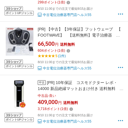
299
ポイント
(
1
倍)
8/10 11:00までの注文で最短8/15お届け
ポイントUPジャンル
中古電位治療器専門店ヘルス55
[PR]
【中古】【3年保証】フットウェーブ 【
FOOTWAVE】 【送料無料】電子治療器 楽
天会員様限定特価
66,500
円
送料無料
604
ポイント
(
1
倍)
5
(1件)
8/10 11:00までの注文で最短8/15お届け
ポイントUPジャンル
中古電位治療器専門店ヘルス55
[PR]
10年保証 コスモドクター レボ・
中古
14000 新品絶縁マットおまけ付き 送料無料 売
り切れ御免なさい 特価価格
中古品-良い
409,000
円
送料無料
3,718
ポイント
(
1
倍)
8/10 11:00までの注文で最短8/15お届け
ポイントUPジャンル
中古電位治療器専門店ヘルス55