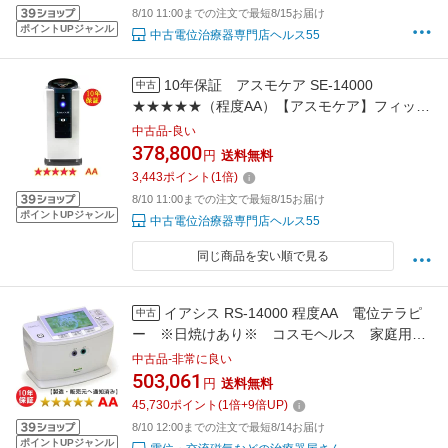
8/10 11:00までの注文で最短8/15お届け
ポイントUPジャンル
中古電位治療器専門店ヘルス55
10年保証 アスモケア SE-14000
中古
★★★★★（程度AA）【アスモケア】フィット
ラボ株式会社 SE-14000 中古
中古品-良い
378,800
円
送料無料
3,443
ポイント
(
1
倍)
8/10 11:00までの注文で最短8/15お届け
ポイントUPジャンル
中古電位治療器専門店ヘルス55
同じ商品を安い順で見る
イアシス RS-14000 程度AA 電位テラピ
中古
ー ※日焼けあり※ コスモヘルス 家庭用電
位治療器 10年保証【中古】 日本リシャイ
中古品-非常に良い
ン コスモドクター iasis 14000 ※t．
503,061
円
送料無料
CURE 14000（ティーキュア14000）
45,730
ポイント
(
1
倍+
9
倍UP)
PRESENSE（プレセンス）の前モデル※
8/10 12:00までの注文で最短8/14お届け
ポイントUPジャンル