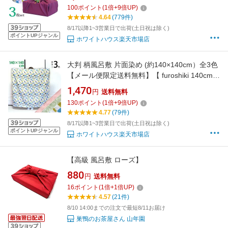
菓子折り 旅行 パッキング 推し活 冠婚葬祭 リバ
100
ポイント
(
1
倍+
9
倍UP)
ーシブル エコバッグ レジ袋 包み 柄 】
4.64
(779件)
8/17以降1~3営業日で出荷(土日祝は除く)
ポイントUPジャンル
ホワイトハウス楽天市場店
大判 柄風呂敷 片面染め (約140×140cm）全3色
【メール便限定送料無料】【 furoshiki 140cm
おしゃれ 大判風呂敷 猫 ネコ ねこ ふろしき カ
1,470
円
送料無料
ワイイ たとう紙 晴れ着 着物包み 旅行 パッキン
130
ポイント
(
1
倍+
9
倍UP)
グ 推し活 お昼寝布団 格子 ピンク からくさ 柄
4.77
(79件)
】
8/17以降1~3営業日で出荷(土日祝は除く)
ポイントUPジャンル
ホワイトハウス楽天市場店
【高級 風呂敷 ローズ】
880
円
送料無料
16
ポイント
(
1
倍+
1
倍UP)
4.57
(21件)
8/10 14:00までの注文で最短8/11お届け
巣鴨のお茶屋さん 山年園