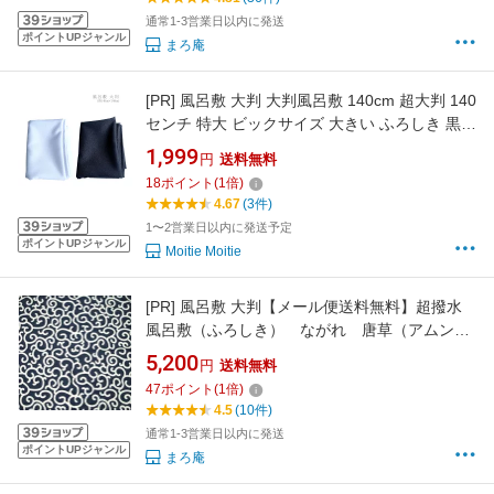
通常1-3営業日以内に発送
ポイントUPジャンル
まろ庵
[PR]
風呂敷 大判 大判風呂敷 140cm 超大判 140
センチ 特大 ビックサイズ 大きい ふろしき 黒
白 ポリエステル
1,999
円
送料無料
18
ポイント
(
1
倍)
4.67
(3件)
1〜2営業日以内に発送予定
ポイントUPジャンル
Moitie Moitie
[PR]
風呂敷 大判【メール便送料無料】超撥水
風呂敷（ふろしき） ながれ 唐草（アムンゼ
ンタイプ）（128×128cm乱）【日本製 御祝 内
5,200
円
送料無料
祝 ギフト 贈り物 アウトドア 防災】
47
ポイント
(
1
倍)
4.5
(10件)
通常1-3営業日以内に発送
ポイントUPジャンル
まろ庵