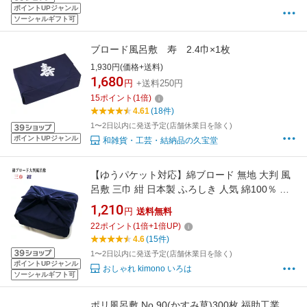
ポイントUPジャンル
ソーシャルギフト可
ブロード風呂敷 寿 2.4巾×1枚
1,930円(価格+送料)
1,680
円
+送料250円
15
ポイント
(
1
倍)
4.61
(18件)
1〜2日以内に発送予定(店舗休業日を除く)
ポイントUPジャンル
和雑貨・工芸・結納品の久宝堂
【ゆうパケット対応】綿ブロード 無地 大判 風
呂敷 三巾 紺 日本製 ふろしき 人気 綿100％ 包
み物 3巾 105cm
1,210
円
送料無料
22
ポイント
(
1
倍+
1
倍UP)
4.6
(15件)
1〜2日以内に発送予定(店舗休業日を除く)
ポイントUPジャンル
おしゃれ kimono いろは
ソーシャルギフト可
ポリ風呂敷 No.90(かすみ草)300枚 福助工業