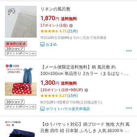
リネンの風呂敷
1,870
円
送料無料
17
ポイント
(
1
倍)
4.71
(21件)
平日12時土日祝9時までのご注文で当日発送
おまめ
ポイントUPジャンル
【メール便限定送料無料】柄 風呂敷 約
100×100cm 単品売り 2カラー（まるはな・ロ
クカク） furoshiki 大判 厚手【 赤 紺 大判風呂
1,300
円
送料無料
敷 100cm ふろしき 風呂敷 旅行 パッキング 推
110
ポイント
(
1
倍+
9
倍UP)
し活 大判 柄 かわいい 花柄 和柄 青 紅 花 水玉
4.27
(15件)
ドット 】
8/17以降1~3営業日で出荷(土日祝は除く)
ポイントUPジャンル
ホワイトハウス楽天市場店
【ゆうパケット対応】綿ブロード 無地 大判 風
呂敷 四巾 紺 日本製 ふろしき 人気 綿100％ 包