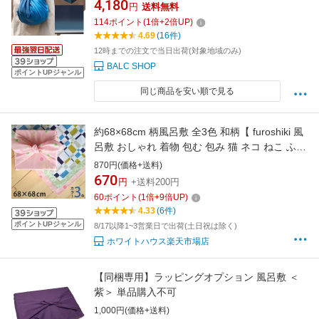
4,180
円
送料無料
カバー 防災 水 運ぶ エコバッグ レイングッズ
114
ポイント
(
1
倍+
2
倍UP)
センスのいい プチギフト 外国人 喜ぶ 日本 土産
4.69
(16件)
外国人が喜ぶお土産 ギフト包装可
12時までの注文で当日出荷(対象地域のみ)
BALC SHOP
ポイントUPジャンル
同じ商品を安い順で見る
約68×68cm 柄風呂敷 全3色 和柄【 furoshiki 風
呂敷 おしゃれ 着物 包む 包み 猫 ネコ ねこ ふろ
しき 可愛い 旅行 パッキング 推し活 カワイイ
870円(価格+送料)
格子 ピンク 唐草 からくさ 北欧 和柄 柄 】
670
円
+送料200円
60
ポイント
(
1
倍+
9
倍UP)
4.33
(6件)
ポイントUPジャンル
8/17以降1~3営業日で出荷(土日祝は除く)
ホワイトハウス楽天市場店
【同梱専用】ラッピングオプション 風呂敷 ＜
紫＞ 単品購入不可
1,000円(価格+送料)