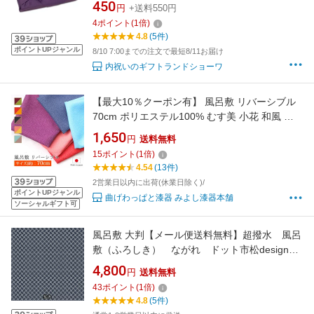
450
円
+送料550円
4
ポイント
(
1
倍)
4.8
(5件)
ポイントUPジャンル
8/10 7:00までの注文で最短8/11お届け
内祝いのギフトランドショーワ
【最大10％クーポン有】 風呂敷 リバーシブル
70cm ポリエステル100% むす美 小花 和風 お
弁当包み 送料無料
1,650
円
送料無料
15
ポイント
(
1
倍)
4.54
(13件)
2営業日以内に出荷(休業日除く)/
ポイントUPジャンル
曲げわっぱと漆器 みよし漆器本舗
ソーシャルギフト可
風呂敷 大判【メール便送料無料】超撥水 風呂
敷（ふろしき） ながれ ドット市松designed
by 朝倉染布(株)（125×125cm乱）【日本製 御
4,800
円
送料無料
祝 内祝 ギフト 贈り物 アウトドア 防災】
43
ポイント
(
1
倍)
4.8
(5件)