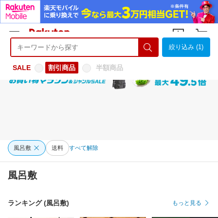
絞り込み (1)
ようこそ 楽天市場へ
ログイン
会員登録
SALE
割引商品
半額商品
風呂敷
送料
すべて解除
風呂敷
ランキング (風呂敷)
もっと見る