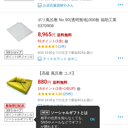
お店応援資材やさん
ポリ風呂敷 No.90(透明無地)300枚 福助工業
0370908
8,965
円
送料無料
81
ポイント
(
1
倍)
5
(1件)
8/10 14:00までの注文で最短8/24お届け
ポイントUPジャンル
ディスカウント みやこ
【高級 風呂敷 ユズ】
880
円
送料無料
16
ポイント
(
1
倍+
1
倍UP)
4.88
(25件)
8/10 14:00までの注文で最短8/11お届け
巣鴨のお茶屋さん 山年園
ソーシャルギフトとは
NEW
ポイントUPジャンル
相手の住所を知らなくても、
OK
ソーシャルギフト可
SNSやメールなどでギフト
が贈れます。