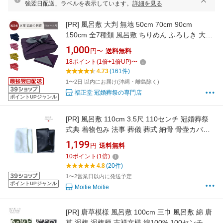
強翌日配送」ラベルを表示しています。
詳細を見る
[PR]
風呂敷 大判 無地 50cm 70cm 90cm
150cm 全7種類 風呂敷 ちりめん ふろしき 大判
大判風呂敷 おしゃれ furoshiki お弁当 包み 和柄
1,000
円〜
送料無料
着物つつみ たとう紙 晴れ着 着物包み お昼寝布
18
ポイント
(
1
倍+
1
倍UP)
〜
団 着付け 布団包み 収納 埃除け 持ち運び 防災
4.73
(161件)
災害 振袖
1〜2日 以内にお届け(沖縄・離島除く)
福正堂 冠婚葬祭の専門店
ポイントUPジャンル
[PR]
風呂敷 110cm 3.5尺 110センチ 冠婚葬祭
式典 着物包み 法事 葬儀 葬式 納骨 骨壷カバー
ふろしき 白 黒 ホワイト ブラック ポリエステル
1,199
円
送料無料
大判 無地
10
ポイント
(
1
倍)
4.8
(20件)
1〜2営業日以内に発送予定
ポイントUPジャンル
Moitie Moitie
[PR]
唐草模様 風呂敷 100cm 三巾 風呂敷 綿 唐
草 泥棒 泥棒柄 吉祥文様 綿100% 100センチ