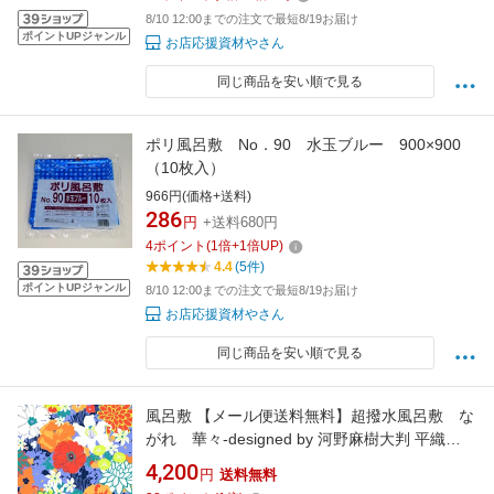
8/10 12:00までの注文で最短8/19お届け
ポイントUPジャンル
お店応援資材やさん
同じ商品を安い順で見る
ポリ風呂敷 No．90 水玉ブルー 900×900
（10枚入）
966円(価格+送料)
286
円
+送料680円
4
ポイント
(
1
倍+
1
倍UP)
4.4
(5件)
ポイントUPジャンル
8/10 12:00までの注文で最短8/19お届け
お店応援資材やさん
同じ商品を安い順で見る
風呂敷 【メール便送料無料】超撥水風呂敷 な
がれ 華々-designed by 河野麻樹大判 平織
（96×96cm乱）【日本製 御祝 内祝 ギフト 贈り
4,200
円
送料無料
物 アウトドア 防災】