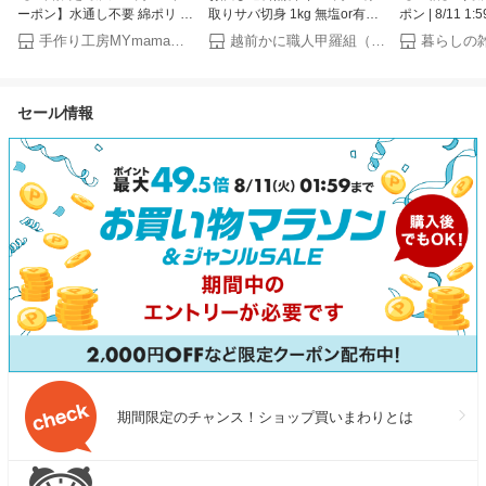
ーポン】水通し不要 綿ポリ 無
取りサバ切身 1kg 無塩or有塩
ポン | 8/11 
地 生地 幅広 145cm 全15色 ■
が選べる♪骨とり 骨なし 鯖 さ
人 子供 うきわ
手作り工房MYmama（エムワイママ）
越前かに職人甲羅組（DENSHOKU）
TC シワになりにくい 速乾 布
ば 冷凍食品 お中元 ギフト
き輪 大人用 60c
綿 コットン ポリエステル ポ
【P】
90cm 120c
リコットン ワイド幅 くすみ
特大 ジャンボ
セール情報
パステル 小物 入園 入学 スモ
ツ ビーチアイ
ッグ 服 手芸 eki10 mkcpn ■
ビー 子ども 
わいい ドーナ
プール 夏
期間限定のチャンス！ショップ買いまわりとは