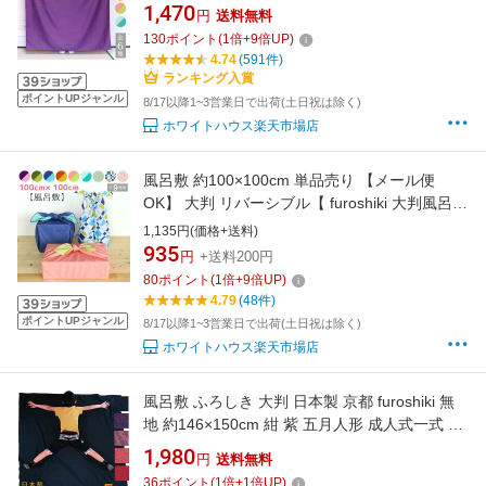
ふろしき 大判風呂敷 リバーシブル たとう紙 晴
1,470
円
送料無料
れ着 着物包み 旅行 パッキング 推し活 お昼寝布
130
ポイント
(
1
倍+
9
倍UP)
団 着付け 紫 ピンク 黄緑 紺 水色 オレンジ 緑
4.74
(591件)
青 青緑 紅 】
ランキング入賞
ポイントUPジャンル
8/17以降1~3営業日で出荷(土日祝は除く)
ホワイトハウス楽天市場店
風呂敷 約100×100cm 単品売り 【メール便
OK】 大判 リバーシブル【 furoshiki 大判風呂敷
100cm エコバッグ レジ袋 ふろしき 風呂敷 旅
1,135円(価格+送料)
行 パッキング 推し活 無地 大判 柄 かわいい 猫
935
円
+送料200円
ねこ ネコ 和柄 】
80
ポイント
(
1
倍+
9
倍UP)
4.79
(48件)
ポイントUPジャンル
8/17以降1~3営業日で出荷(土日祝は除く)
ホワイトハウス楽天市場店
風呂敷 ふろしき 大判 日本製 京都 furoshiki 無
地 約146×150cm 紺 紫 五月人形 成人式一式 着
物 振袖 包み 引っ越し 海外 お土産
1,980
円
送料無料
36
ポイント
(
1
倍+
1
倍UP)