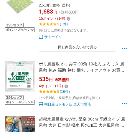
2,513円(価格+送料)
1,683
円
+送料830円
15
ポイント
(
1
倍)
5
(1件)
ポイントUPジャンル
8月17日以降発送予定になります。
サトーイク
同じ商品を安い順で見る
ポリ風呂敷 かすみ草 90角 10枚入 ふろしき 風
呂敷 包み 福助 包む 梱包 テイクアウト お買い
物バッグ エコバッグ 菓子折り包み お土産 旅行
535
円
送料無料
持ち運び 仕出し弁当 レストラン 仕出し容器 仕
4
ポイント
(
1
倍)
出し弁当 弁当 お持ち帰り シンプル まとめ買い
5
(16件)
ポイント消化
1〜2日以内に発送予定(店舗休業日を除く)
ポイントUPジャンル
朝日屋セトモノ店 楽天市場店
超撥水風呂敷 ながれ 星空 96cm 平織タイプ 風
呂敷 大判 日本製 撥水 撥水加工 大判風呂敷 ふ
ろしき おしゃれ かわいい 大きい サイズ バッグ