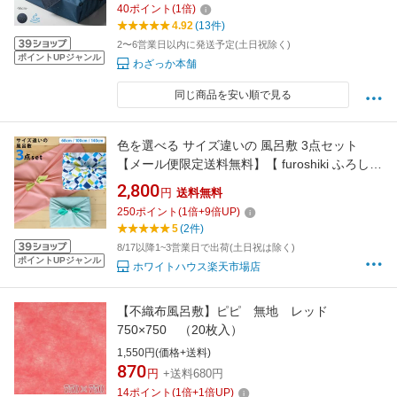
40
ポイント
(
1
倍)
4.92
(13件)
2〜6営業日以内に発送予定(土日祝除く)
ポイントUPジャンル
わざっか本舗
同じ商品を安い順で見る
色を選べる サイズ違いの 風呂敷 3点セット
【メール便限定送料無料】【 furoshiki ふろしき
旅行 和柄 風呂敷 エコバッグ 大判 たとう紙 着
2,800
円
送料無料
物 着物包み ラッピング パッキング 猫 ネコ ね
250
ポイント
(
1
倍+
9
倍UP)
こ おしゃれ かわいい 可愛い オシャレ 推し活
5
(2件)
】
8/17以降1~3営業日で出荷(土日祝は除く)
ポイントUPジャンル
ホワイトハウス楽天市場店
【不織布風呂敷】ピピ 無地 レッド
750×750 （20枚入）
1,550円(価格+送料)
870
円
+送料680円
14
ポイント
(
1
倍+
1
倍UP)