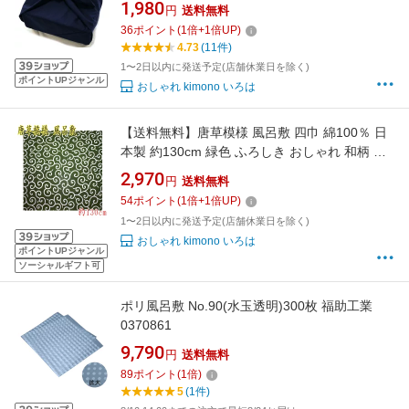
み物 4巾 126cm
1,980
円
送料無料
36
ポイント
(
1
倍+
1
倍UP)
4.73
(11件)
1〜2日以内に発送予定(店舗休業日を除く)
ポイントUPジャンル
おしゃれ kimono いろは
【送料無料】唐草模様 風呂敷 四巾 綿100％ 日
本製 約130cm 緑色 ふろしき おしゃれ 和柄 定
番 4巾 生地 からくさ かわいい 大判
2,970
円
送料無料
54
ポイント
(
1
倍+
1
倍UP)
1〜2日以内に発送予定(店舗休業日を除く)
おしゃれ kimono いろは
ポイントUPジャンル
ソーシャルギフト可
ポリ風呂敷 No.90(水玉透明)300枚 福助工業
0370861
9,790
円
送料無料
89
ポイント
(
1
倍)
5
(1件)