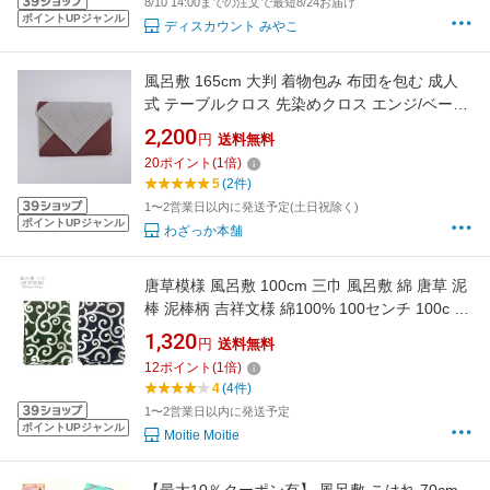
8/10 14:00までの注文で最短8/24お届け
ポイントUPジャンル
ディスカウント みやこ
風呂敷 165cm 大判 着物包み 布団を包む 成人
式 テーブルクロス 先染めクロス エンジ/ベージ
ュ 緑/茶 おしゃれ 日本製
2,200
円
送料無料
20
ポイント
(
1
倍)
5
(2件)
1〜2営業日以内に発送予定(土日祝除く)
ポイントUPジャンル
わざっか本舗
唐草模様 風呂敷 100cm 三巾 風呂敷 綿 唐草 泥
棒 泥棒柄 吉祥文様 綿100% 100センチ 100c ふ
ろしき 大判 唐草風呂敷
1,320
円
送料無料
12
ポイント
(
1
倍)
4
(4件)
1〜2営業日以内に発送予定
ポイントUPジャンル
Moitie Moitie