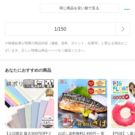
同じ商品を安い順で見る
1
/
150
※検索結果が実際の商品内容（価格、送料、ポイント、在庫等）と異なる場合がご
ざいます。正しい情報は商品ページをご確認ください。
あなたにおすすめの商品
【土日限定 最大300円OFFク
お試し送料無料2,490円～ 骨
【P5倍】＼最大