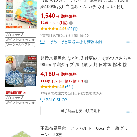
【最大10％クーポン有】 風呂敷 こはれ 70cm
綿100% お弁当包み ハンカチ かわいい おしゃ
れ 猫 鳥 むす美 送料無料
1,540
円
送料無料
14
ポイント
(
1
倍)
4.93
(55件)
2営業日以内に出荷(休業日除く)/
ポイントUPジャンル
曲げわっぱと漆器 みよし漆器本舗
ソーシャルギフト可
超撥水風呂敷 ながれ染付更紗／そめつけさらさ
96cm 平織タイプ 風呂敷 大判 日本製 撥水 撥水
加工 大判風呂敷 ふろしき 和柄 おしゃれ かわい
4,180
円
送料無料
い 大きい サイズ バッグカバー 防災 水 運ぶ エ
114
ポイント
(
1
倍+
2
倍UP)
コバッグ レイングッズ 和柄風呂敷 センスのい
4.5
(6件)
い プチギフト ギフト包装可
12時までの注文で当日出荷(対象地域のみ)
BALC SHOP
ポイントUPジャンル
同じ商品を安い順で見る
不織布風呂敷 アラカルト 66cm角 絞グリ
ーン 20枚