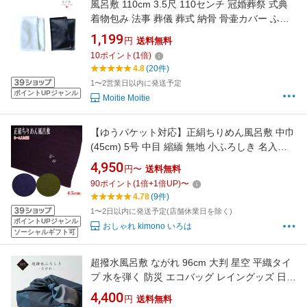
風呂敷 110cm 3.5尺 110センチ 冠婚葬祭 式典
着物包み 法事 葬儀 葬式 納骨 骨壷カバー ふろ
しき 白 黒 ホワイト ブラック ポリエステル 大
1,199
円
送料無料
判 無地
10
ポイント
(
1
倍)
4.8
(20件)
1〜2営業日以内に発送予定
ポイントUPジャンル
Moitie Moitie
【ゆうパケット対応】正絹ちりめん風呂敷 中巾
(45cm) 5号 中目 縮緬 無地 小ふろしき 名入れ
箱入り 小ふくさ 紺色 紫色 利休 緑色 ネーム入
4,950
円〜
送料無料
れ対応 シルク 絹100％ ギフト 贈り物 お返し 慶
90
ポイント
(
1
倍+
1
倍UP)
〜
弔両用 小風呂敷 贈り物
4.78
(9件)
1〜2日以内に発送予定(店舗休業日を除く)
ポイントUPジャンル
おしゃれ kimono いろは
ソーシャルギフト可
超撥水風呂敷 ながれ 96cm 大判 星空 平織タイ
プ 水を弾く 防災 エコバッグ レイングッズ 日本
製
4,400
円
送料無料