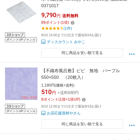
0371017
9,790
円
送料無料
89
ポイント
(
1
倍)
5
(1件)
8/10 14:00までの注文で最短8/24お届け
ポイントUPジャンル
ディスカウント みやこ
同じ商品を安い順で見る
【不織布風呂敷】ピピ 無地 パープル
550×550 （20枚入）
1,190円(価格+送料)
510
円
+送料680円
8
ポイント
(
1
倍+
1
倍UP)
8/10 12:00までの注文で最短8/19お届け
ポイントUPジャンル
お店応援資材やさん
同じ商品を安い順で見る