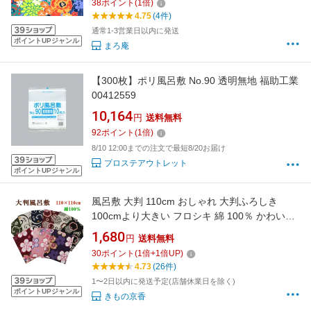
38
ポイント
(
1
倍)
4.75
(4件)
通常1-3営業日以内に発送
ポイントUPジャンル
まろ庵
【300枚】ポリ風呂敷 No.90 透明無地 福助工業
00412559
10,164
円
送料無料
92
ポイント
(
1
倍)
8/10 12:00までの注文で最短8/20お届け
プロステアウトレット
ポイントUPジャンル
風呂敷 大判 110cm おしゃれ 大判ふろしき
100cmより大きい フロシキ 綿 100％ かわいい
和柄 和風 買い物 お稽古 着付け教室 きもの包み
1,680
円
送料無料
エコバッグ テーブルクロス 目隠し カーテン 塵
30
ポイント
(
1
倍+
1
倍UP)
除け クロス 写真 動画 テレビ会議 背景 日本製
4.73
(26件)
1〜2日以内に発送予定(店舗休業日を除く)
ポイントUPジャンル
きもの京香