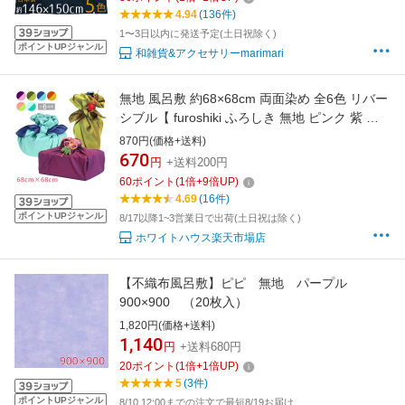
4.94
(136件)
1〜3日以内に発送予定(土日祝除く)
ポイントUPジャンル
和雑貨&アクセサリーmarimari
無地 風呂敷 約68×68cm 両面染め 全6色 リバー
シブル【 furoshiki ふろしき 無地 ピンク 紫 紺
緑 黄 緑 水色 青緑 オレンジ 青 みどり 両面 旅
870円(価格+送料)
行 パッキング 推し活 ポリエステル 菓子折り リ
670
円
+送料200円
バーシブル エコバッグ レジ袋 】
60
ポイント
(
1
倍+
9
倍UP)
4.69
(16件)
ポイントUPジャンル
8/17以降1~3営業日で出荷(土日祝は除く)
ホワイトハウス楽天市場店
【不織布風呂敷】ピピ 無地 パープル
900×900 （20枚入）
1,820円(価格+送料)
1,140
円
+送料680円
20
ポイント
(
1
倍+
1
倍UP)
5
(3件)
ポイントUPジャンル
8/10 12:00までの注文で最短8/19お届け