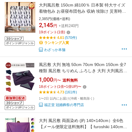
大判風呂敷 150cm 綿100％ 日本製 特大サイズ
着物包み お昼寝布団包み 収納 埃除け 災害時の
目隠し テーブルクロス ソファーカバー エコバ
2,385円(価格+送料)
ッグ 和柄 北欧風 おしゃれ ギフト プレゼント
2,145
円
+送料240円
19
ポイント
(
1
倍)
4.61
(570件)
ランキング入賞
ポイントUPジャンル
わざっか本舗
風呂敷 大判 無地 50cm 70cm 90cm 150cm 全7
種類 風呂敷 ちりめん ふろしき 大判 大判風呂敷
おしゃれ furoshiki お弁当 包み 和柄 着物つつみ
1,000
円〜
送料無料
たとう紙 晴れ着 着物包み お昼寝布団 着付け 布
18
ポイント
(
1
倍+
1
倍UP)
〜
団包み 収納 埃除け 持ち運び 防災 災害 振袖
4.73
(161件)
1〜2日 以内にお届け(沖縄・離島除く)
福正堂 冠婚葬祭の専門店
ポイントUPジャンル
大判 風呂敷 両面染め (約 140×140cm）全6色
【メール便限定送料無料】【 furoshiki 140cm