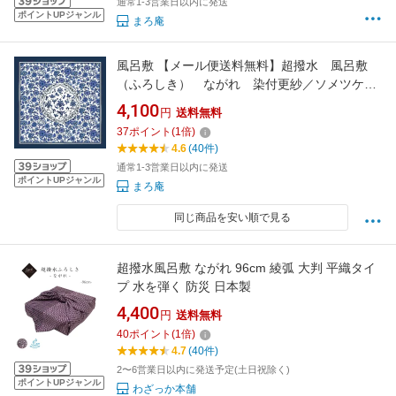
通常1-3営業日以内に発送
ポイントUPジャンル
まろ庵
風呂敷 【メール便送料無料】超撥水 風呂敷
（ふろしき） ながれ 染付更紗／ソメツケサ
ラサ大判（96×96cm乱）【日本製 御祝 内祝 ギ
4,100
円
送料無料
フト 贈り物 アウトドア 防災】
37
ポイント
(
1
倍)
4.6
(40件)
通常1-3営業日以内に発送
ポイントUPジャンル
まろ庵
同じ商品を安い順で見る
超撥水風呂敷 ながれ 96cm 綾弧 大判 平織タイ
プ 水を弾く 防災 日本製
4,400
円
送料無料
40
ポイント
(
1
倍)
4.7
(40件)
2〜6営業日以内に発送予定(土日祝除く)
ポイントUPジャンル
わざっか本舗