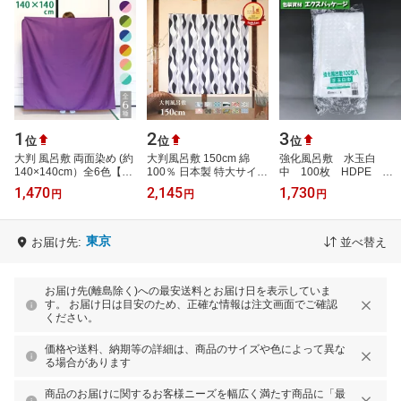
1
2
3
位
位
位
大判 風呂敷 両面染め (約
大判風呂敷 150cm 綿
強化風呂敷 水玉白
140×140cm）全6色【メ
100％ 日本製 特大サイズ
中 100枚 HDPE
ール便限定送料無料】【
着物包み お昼寝布団包み
0460419 福助工業
1,470
2,145
1,730
円
円
円
furoshiki 140cm ふろし
収納 埃除け 災害時の目
き 大判…
隠し テー…
東京
お届け先:
並べ替え
お届け先(離島除く)への最安送料とお届け日を表示していま
す。 お届け日は目安のため、正確な情報は注文画面でご確認
ください。
価格や送料、納期等の詳細は、商品のサイズや色によって異な
る場合があります
商品のお届けに関するお客様ニーズを幅広く満たす商品に「最