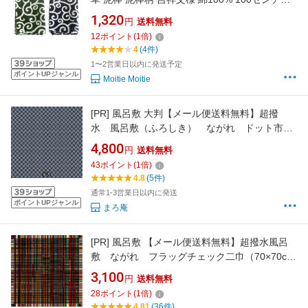
100c ふろしき 大判 唐草風呂敷
1,320
円
送料無料
12
ポイント
(
1
倍)
4
(4件)
1〜2営業日以内に発送予定
ポイントUPジャンル
Moitie Moitie
[PR]
風呂敷 大判【メール便送料無料】超撥
水 風呂敷（ふろしき） ながれ ドット市松
designed by 朝倉染布(株)（125×125cm乱）
4,800
円
送料無料
【日本製 御祝 内祝 ギフト 贈り物 アウトドア
43
ポイント
(
1
倍)
防災】
4.8
(5件)
通常1-3営業日以内に発送
ポイントUPジャンル
まろ庵
[PR]
風呂敷 【メール便送料無料】超撥水風呂
敷 ながれ フラッグチェック二巾（70×70cm
乱）【日本製 御祝 内祝 ギフト 贈り物 アウトド
3,100
円
送料無料
ア 防災 チェック柄】
28
ポイント
(
1
倍)
4.81
(36件)