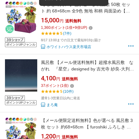
【 まとめ買い 】色が選べる 風呂敷 50枚 セッ
ト 約 68×68cm 全9色 無地 和柄 両面染め【
furoshiki ふろしき 猫 ネコ ねこ ピンク 紫 紺 緑
15,000
円
送料無料
紺 水色 青緑 オレンジ 唐草 旅行 パッキング 推
1,360
ポイント
(
1
倍+
9
倍UP)
し活 ポリエステル 菓子折り 冠婚葬祭 リバーシ
5
(7件)
ブル エコバッグ レジ袋 包み 柄 】
8/17 13:00までの注文で最短8/19お届け
ポイントUPジャンル
ホワイトハウス楽天市場店
風呂敷 【メール便送料無料】超撥水風呂敷 な
がれ 『星空』designed by 吉光寺 紗良-大判
（96×96cm乱）【日本製 御祝 内祝 ギフト 贈り
4,100
円
送料無料
物 アウトドア 防災】
37
ポイント
(
1
倍)
5
(10件)
通常1-3営業日以内に発送
ポイントUPジャンル
まろ庵
【メール便限定送料無料】色が選べる 風呂敷 3
枚 セット 約68×68cm 【 furoshiki ふろしき 無
地 和柄 猫 ピンク 紫 紺 緑 両面 ポリエステル
1,200
円
送料無料