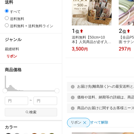
送料
すべて
送料無料
送料無料 + 送料無料ライン
1
2
位
位
送料無料【50cm×10
【全品P5
ジャンル
本】人気商品が必ず入る
面 サテ
インド刺繍リボンの福袋
全16色 ■
3,500
297
裁縫材料
円
円
アソートパック 詰め合
25mm 3
わせ インドリ…
サテンリボ
リボン
商品価格
お届け先(離島除く)への最安送料
価格や送料、納期等の詳細は、商
~
商品のお届けに関するお客様ニー
検索
リボン
すべて解除
カラー