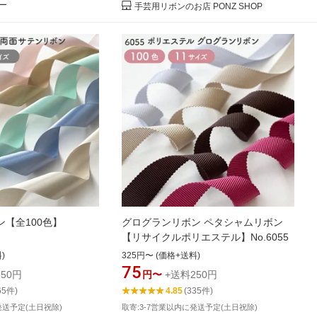
ー
手芸用リボンのお店 PONZ SHOP
【全100色】
グログランリボン ペタシャムリボン
【リサイクルポリエステル】No.6055
)
325円〜 (価格+送料)
75
50円
円〜
+送料250円
65件)
4.85
(335件)
発送予定(土日祝除)
取寄:3-7営業以内に発送予定(土日祝除)