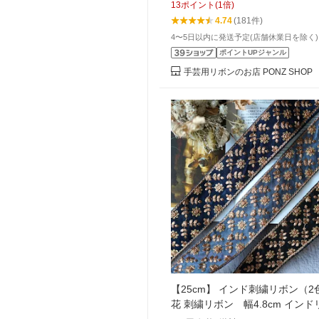
13
ポイント
(
1
倍)
4.74
(181件)
4〜5日以内に発送予定(店舗休業日を除く)
ポイントUPジャンル
手芸用リボンのお店 PONZ SHOP
【25cm】 インド刺繍リボン（2
花 刺繍リボン 幅4.8cm イン
リボン インド おしゃれ ピアス 