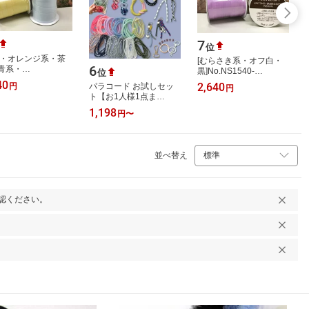
7
位
系・オレンジ系・茶
[むらさき系・オフ白・
6
青系・
黒]No.NS1540-
位
.NS1540-
7c【MOKUBA】木馬 刺
40
2,640
円
パラコード お試しセッ
円
MOKUBA】木馬 刺
繍リボン(エンブロイダ
ト【お1人様1点ま
ボン(エンブロイダ
リーリボン) 7mm巾
で！】50cm 1m 太さ
リボン) 7m…
1,198
×50m 1…
円
〜
4mm 6mm 8mm レジン
液 キャンディレジン ハ
ン…
並べ替え
認ください。