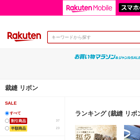
裁縫 リボン
SALE
ランキング (裁縫 リボ
すべて
割引商品
37
半額商品
23