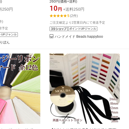
)
260円(価格+送料)
10
料250円
円
+送料250円
5
(2件)
件)
ご注文確定より2営業日内にて発送予定
荷予定
ポイントUPジャンル
トUPジャンル
ハンドメイド Beads happyboo
りぼん