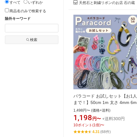
すべて
いずれか
天然石と刺繍リボンのお店 石の蔵
商品名のみで検索する
除外キーワード
検索
パラコード お試しセット【お1人
まで！】50cm 1m 太さ 4mm 6
8mm レジン液 キャンディレジン
1,498円〜 (価格+送料)
ドメイド用 紐 カラーコード ス
1,198
円〜
+送料300円
ョルダー ストラップ キーホルダ
10
ポイント
(
1
倍)
〜
ット アクセサリー パーツ バッ
4.31
(68件)
ーム 手芸 材料 さや工房 手作り