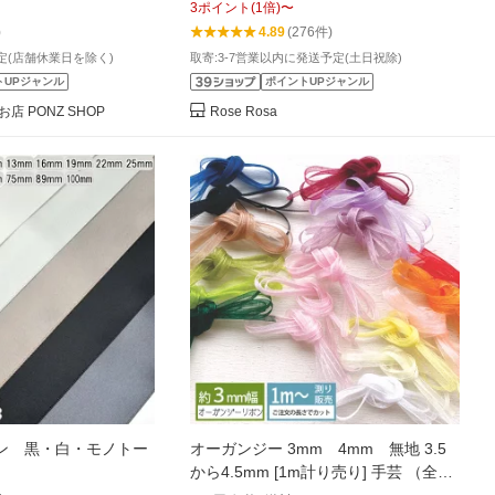
3
ポイント
(
1
倍)
〜
)
4.89
(276件)
定(店舗休業日を除く)
取寄:3-7営業以内に発送予定(土日祝除)
トUPジャンル
ポイントUPジャンル
 PONZ SHOP
Rose Rosa
ン 黒・白・モノトー
オーガンジー 3mm 4mm 無地 3.5
」
から4.5mm [1m計り売り] 手芸 （全28
色）3mm/4mm オーガンジーリボン