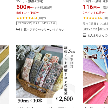
950円〜 (価格+送料)
366円〜 (価格+送料
サリー
ルフェイス ブラック ベルベットリボ
600
116
円〜
+送料350円
円〜
+送
ストラ
ン】 36mm 48mm 装飾 高級 手芸 ハン
5
ポイント
(
1
倍)
〜
1
ポイント
(
1
倍)
〜
ドメイド 髪飾り クリスマス 卒業式 ベ
4.94
(18件)
4.6
(10
ッチン ベロアリボン 木馬 ヘアアクセ
ポイントUPジャンル
翌々営業日までに出
ベルベット ドレス 日本製
ポイン
お花ヘアアクセサリーのオメカシ
まんま母さんの