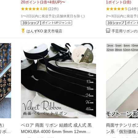
20
ポイント
(
1
倍+
4
倍UP)
〜
1
ポイント
(
1
倍)
国 入園式 入学式 卒園式 卒業式 結婚式
4.86
(22件)
5
(14件
ウェディング ブライダル 紐アレンジ
1〜2日以内に発送予定(店舗休業日を除く)
2〜3日以内に発送予
アクセサリー
ポイントUPジャンル
ポイン
はんずKO 楽天市場店
手芸用リボンのお店
色）
ベロア 両面 リボン 結婚式 成人式 黒
両面サテンリボ
ドリボン
MOKUBA 4000 6mm 9mm 12mm
ン系「個別価格
イヤリ
18mm 24mm 【MOKUBAリボン ダブ