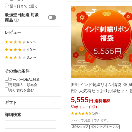
翌々日までに届く
最強翌日配送 対象
商品
レビュー
4.5 〜
4.0 〜
3.5 〜
その他の条件
スーパーDEAL対象
[PR]
インド刺繍リボン福袋《5,5
定期購入・頒布会
売り切れを含む
円》人気柄たっぷりお得セット 
定 石の蔵 アソート はぎれ
5,555
円
送料無料
ギフト
50
ポイント
(
1
倍)
5
(5件)
詳細検索
5〜7日でお届けできます。
ポイントUPジャンル