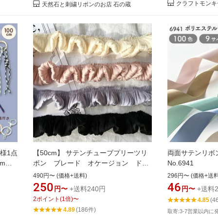
クラフトモンキ
天然石と刺繍リボンのお店 石の蔵
様1点
【50cm】 サテンチューブプリーツリ
両面サテンリボン
mm
ボン ブレード オケージョン ドー
No.6941
 ハン
ル 衣装 ロゼッタ おしゃれ ピアス イヤ
490円〜 (価格+送料)
296円〜 (価格+送料
マホシ
リング ハンドメイド 手芸 アクセサリ
250
46
円〜
+送料240円
円〜
+送料2
ー セ
ー 材料 素材 パーツ 手芸 チャーム サ
2
ポイント
(
1
倍)
〜
4.85
(4
グチャ
テン 光沢ヘアゴム 商用★
4.89
(186件)
取寄:3-7営業以内に
 アクセ