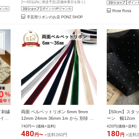
2〜3日以内に発送予定(店舗休業日を除く)
ポイン
ャンル
ポイントUPジャンル
Rose Rosa
手芸用リボンのお店 PONZ SHOP
ド刺繍
両面 ベルベットリボン 6mm 9mm
【50cm】スタ
 イン
12mm 24mm 36mm 1m から 別珍 別
ーン 幅12c
 ハンド
珍リボン ベロアリボン ベロア リボン
シアサテンリボ
740円〜 (価格+送料)
420円(価格+送料)
ッキ
髪留め 髪飾り ヘアアクセサリー ヘア
アクセサリー 材
480
180
円〜
+送料260円
円
+送料2
リボン ロングリボン ヘアアレンジ 韓
屋ポーチヘアゴ