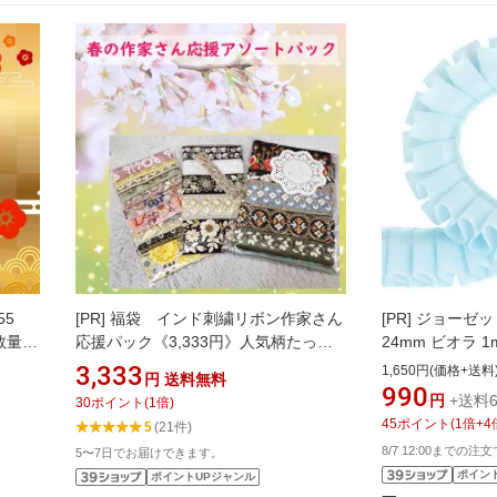
55
[PR]
福袋 インド刺繍リボン作家さん
[PR]
ジョーゼッ
数量限
応援パック《3,333円》人気柄たっぷ
24mm ビオラ 1m 
りお得セット 数量限定 石の蔵 アソー
[Pleated] Ribbo
3,333
1,650円(価格+送料
円
送料無料
ト はぎれ
990
円
+送料6
30
ポイント
(
1
倍)
45
ポイント
(
1
倍+
4
5
(21件)
8/7 12:00までの注
5〜7日でお届けできます。
ポイン
ポイントUPジャンル