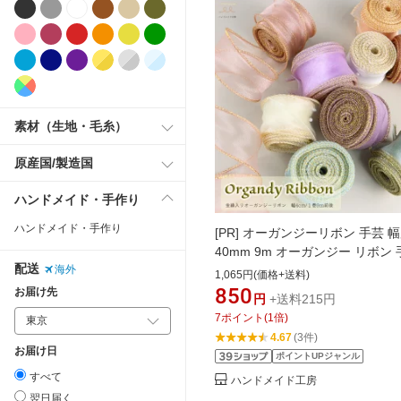
素材（生地・毛糸）
原産国/製造国
ハンドメイド・手作り
ハンドメイド・手作り
[PR]
オーガンジーリボン 手芸 
40mm 9m オーガンジー リボン
配送
リボン テープ ゴールドライン 金
海外
1,065円(価格+送料)
ンドメイド 手芸材料 可愛い お
850
お届け先
円
+送料215円
ヘアアクセサリー ギフト ラッピ
7
ポイント
(
1
倍)
リボンテープ 赤 くすみカラー 
4.67
(3件)
ングリボン カットリボン テグス
お届け日
ポイントUPジャンル
手芸用品通販
すべて
ハンドメイド工房
翌日届く