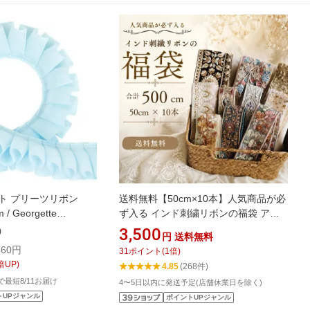
ト プリーツリボン
送料無料【50cm×10本】人気商品が必
/ Georgette
ず入る インド刺繍リボンの福袋 アソ
n 24mm Viola 1m
ートパック 詰め合わせ インドリボン
3,500
)
円
送料無料
お得 安い 割安 インドリボン ハン
60円
31
ポイント
(
1
倍)
ドメイド 手芸 パーツ リボン イン
倍UP)
4.85
(268件)
ド刺繍リボン 総額6500円以上【E】
文で最短8/11お届け
4〜5日以内に発送予定(店舗休業日を除く)
トUPジャンル
ポイントUPジャンル