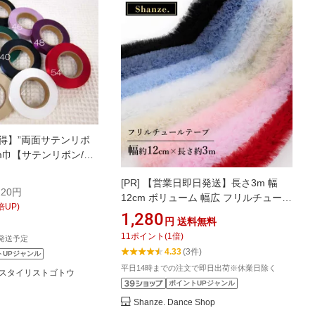
得】”両面サテンリボ
mm巾【サテンリボン/ラ
レイ/ラベンダーステ
[PR]
【営業日即日発送】長さ3m 幅
20円
12cm ボリューム 幅広 フリルチュール
倍UP)
テープ リボン フリル チュール 手芸 衣
1,280
円
送料無料
装 ドレス ウイング アーム飾り アクセ
11
ポイント
(
1
倍)
発送予定
サリー バレエ衣装 ダンス衣装 社交ダ
4.33
(3件)
トUPジャンル
ンス衣装 社交ダンス ベリーダンス 素
平日14時までの注文で即日出荷※休業日除く
材 服飾 ハンドメイド
スタイリストゴトウ
ポイントUPジャンル
Shanze. Dance Shop