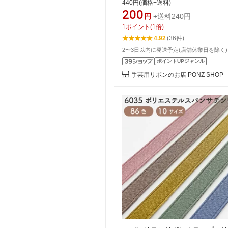
440円(価格+送料)
ング ハンドメイド 手芸 アクセ
200
円
+送料240円
材料 素材 パーツ ショルダー 
1
ポイント
(
1
倍)
ップ 商用
4.92
(36件)
2〜3日以内に発送予定(店舗休業日を除く)
ポイントUPジャンル
手芸用リボンのお店 PONZ SHOP