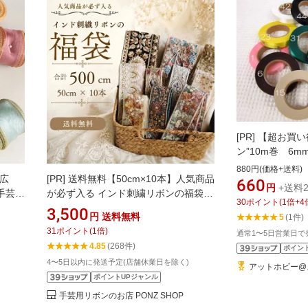
[PR]
【超お買い
ン”10m巻 6
ッピング/リボン
880円(価格+送料)
幅広
[PR]
送料無料【50cm×10本】人気商品
ィック】
660
円
+送料2
 手芸用
が必ず入る インド刺繍リボンの福袋
30
ポイント
(
1
倍+
4
縁 ハ
アソートパック 詰め合わせ インドリ
3,500
円
送料無料
5
(1件)
しゃれ
ボン お得 安い 割安 インドリボン
31
ポイント
(
1
倍)
通常1〜5日営業日で
ング
ハンドメイド 手芸 パーツ リボン
4.85
(268件)
ポイン
ラッピ
インド刺繍リボン 総額6500円以上
4〜5日以内に発送予定(店舗休業日を除く)
入り
【E】
アットホビー@
ポイントUPジャンル
手芸用リボンのお店 PONZ SHOP