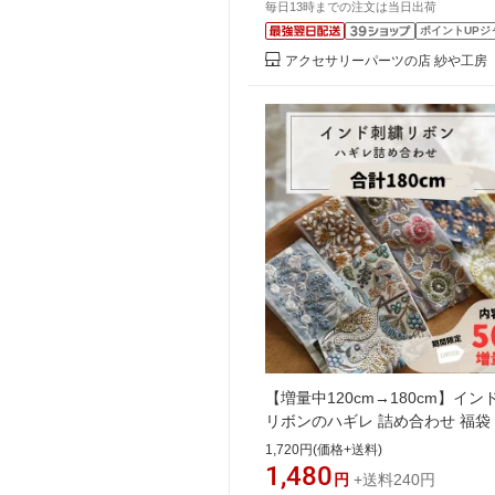
毎日13時までの注文は当日出荷
サリーパーツ
ポイントUPジ
アクセサリーパーツの店 紗や工房
【増量中120cm→180cm】イン
リボンのハギレ 詰め合わせ 福袋
ドリボン ハギレ 端切れ 端 お得
1,720円(価格+送料)
メイド 手芸 パーツ リボン ラ
1,480
円
+送料240円
ーパック ポーチ 商用