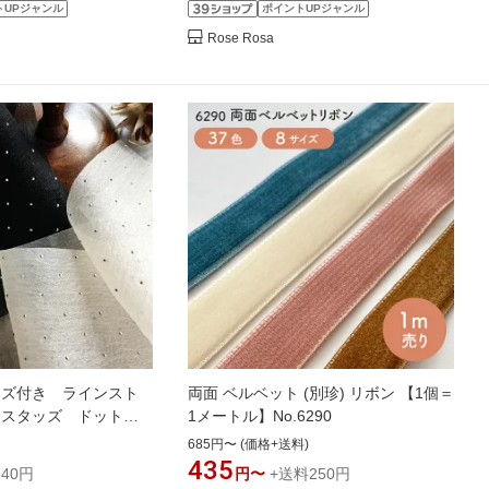
トUPジャンル
ポイントUPジャンル
Rose Rosa
ッズ付き ラインスト
両面 ベルベット (別珍) リボン 【1個＝
m スタッズ ドット
1メートル】No.6290
ン ハンドメイド 手芸
685円〜 (価格+送料)
料 素材 パーツ 手芸 問
435
40円
円〜
+送料250円
ム 商用