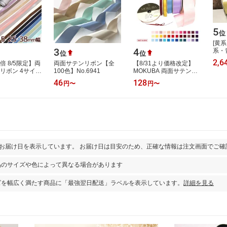
5
位
[黄
3
4
系・
位
位
紺]No
2,6
倍 8/5限定】両
両面サテンリボン【全
【8/31より価格改定】
7b【
ンリボン 4サイズ
100色】No.6941
MOKUBA 両面サテンリ
繍リ
 6mm 15mm
ボン「品番1100／1m単
リー
46
128
円
〜
円
〜
8mm mymama
位・15m巻／3〜36mm
ン 白 …
幅／全72色中36色／
日…
とお届け日を表示しています。 お届け日は目安のため、正確な情報は注文画面でご確
品のサイズや色によって異なる場合があります
ズを幅広く満たす商品に「最強翌日配送」ラベルを表示しています。
詳細を見る