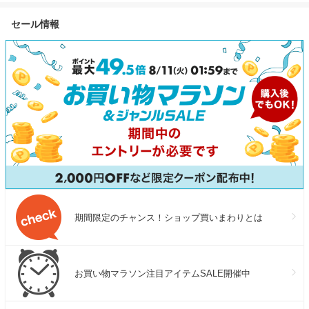
ラーパネル 大容量 長寿命 家
除機 自動掃除機 掃除ロボット
ランキング お
セール情報
庭用 蓄電池 太陽光発電 急速
高性能 マッピング機能 自動ゴ
ア | ユンス ゆ
充電 キャンプ 停電 防災グッ
ミ収集 水拭き お掃除 メーカ
ズ 節電 エコフロー
ー保証最大24ヶ月 2025 エコ
バッグス 母の日 父の日
期間限定のチャンス！ショップ買いまわりとは
お買い物マラソン注目アイテムSALE開催中