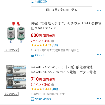
特価COM
同じ商品を安い順で見る
[単品] 電池 塩化チオニルリチウム 1/2AA 公称電
圧 3.6V LS14250
800
円
送料無料
7
ポイント
(
1
倍)
4.33
(6件)
1〜2日以内に発送予定(店舗休業日を除く)
GOOSE
maxell SR726W (396) 【2個】酸化銀電池
maxell 396 sr726w コイン電池・ボタン電池・
時計用電池『新しいシルバータイプ』
710
円
送料無料
6
ポイント
(
1
倍)
4.13
(48件)
出荷約3〜7日程お届けします。
ValueMart24