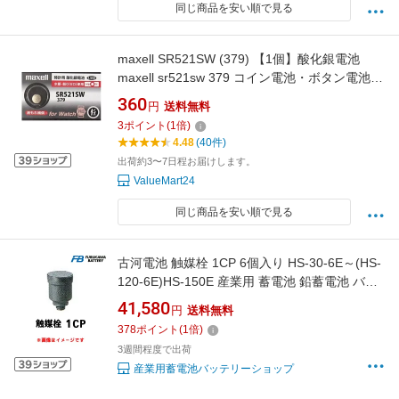
同じ商品を安い順で見る
maxell SR521SW (379) 【1個】酸化銀電池
maxell sr521sw 379 コイン電池・ボタン電池・
時計用電池『新しいシルバータイプ』日本製 国
360
円
送料無料
内限定
3
ポイント
(
1
倍)
4.48
(40件)
出荷約3〜7日程お届けします。
ValueMart24
同じ商品を安い順で見る
古河電池 触媒栓 1CP 6個入り HS-30-6E～(HS-
120-6E)HS-150E 産業用 蓄電池 鉛蓄電池 バッ
テリー ベント式据置鉛蓄電池 発電機始動用
41,580
円
送料無料
378
ポイント
(
1
倍)
3週間程度で出荷
産業用蓄電池バッテリーショップ