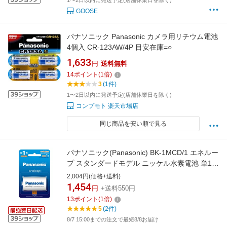
1〜2日以内に発送予定(店舗休業日を除く)
GOOSE
パナソニック Panasonic カメラ用リチウム電池
4個入 CR-123AW/4P 目安在庫=○
1,633
円
送料無料
14
ポイント
(
1
倍)
3
(1件)
1〜2日以内に発送予定(店舗休業日を除く)
コンプモト 楽天市場店
同じ商品を安い順で見る
パナソニック(Panasonic) BK-1MCD/1 エネルー
プ スタンダードモデル ニッケル水素電池 単1形
充電式 1本
2,004円(価格+送料)
1,454
円
+送料550円
13
ポイント
(
1
倍)
5
(2件)
8/7 15:00までの注文で最短8/8お届け