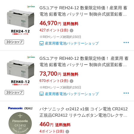
GSユアサ REH24-12 数量限定特価！産業用 蓄
電池 鉛蓄電池 バッテリー 制御弁式据置鉛蓄電
池 発電機始動用
46,970
円
送料無料
427
ポイント
(
1
倍)
※REHシリーズ納期約150日
産業用蓄電池バッテリーショップ
GSユアサ REH40-12 数量限定特価！ 産業用 蓄
電池 鉛蓄電池 バッテリー 制御弁式据置鉛蓄電
池 発電機始動用
73,700
円
送料無料
670
ポイント
(
1
倍)
※REHシリーズ納期約150日
産業用蓄電池バッテリーショップ
パナソニック cr2412 x1個 コイン電池 CR2412
正規品CR2412 リチウムボタン電池◎レクサ
ス・クラウン・マジェスタ等に業務用製品を小
460
円
送料無料
分けで販売します
4
ポイント
(
1
倍)