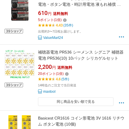
電池・ボタン電池・時計用電池 液もれ補償 日
本製 新しいシルバータイプ「国内限定」
610
円
送料無料
5
ポイント
(
1
倍)
4.43
(35件)
出荷約3〜7日程お届けします。
ValueMart24
補聴器電池 PR536 シーメンス シグニア 補聴器
電池 PR536(10) 10パック シリカゲルセット
2,200
円
送料無料
20
ポイント
(
1
倍)
4.6
(5件)
14時迄のご注文で当日発送
maxtool
同じ商品を安い順で見る
Basicest CR1616 コイン形電池 3V 1616 リチウ
ム ボタン電池 (10個)