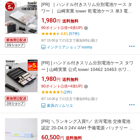
[PR]
［ ハンドル付きスリム分別電池ケース タ
ワー ］ 山崎実業 tower 乾電池ケース 単3 電池
ケース 単4 単2 単1 形 保管 おしゃれ 単3電池
1,980
円
送料無料
収納ケース 単4電池 入れ 備え 備蓄 防災グッズ
90
ポイント
(
1
倍+
4
倍UP)
yamazaki 公式 ブラック ホワイト 10462
4.61
(57件)
10463【ポイント5倍 送料無料】
8/7 15:00までの注文で最短8/8お届け
インテリアショップ roomy
[PR]
[ ハンドル付きスリム分別電池ケース タワ
ー ] 山崎実業 公式 tower 10462 10463 ホワイ
ト ブラック / 電池ケース 電池入れ おしゃれ 乾
1,980
円
送料無料
電池 充電池 単1 単2 単3 単4 電池収納 ケース
90
ポイント
(
1
倍+
4
倍UP)
防災グッズ 防災用品
5
(2件)
8/7 14:00までの注文で最短8/8お届け
家具のソムリエ
[PR]
＼ランキング入賞!!／ 古河電池 交換電池
認定 20-D4.0 24V 4AH 予備電源 バッテリー 防
災 消防設備 業者 交換用
60,500
円
送料無料