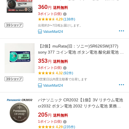
液もれ補償 日本製 新しいシルバータイプ「国
360
円
送料無料
内限定」
3
ポイント
(
1
倍)
4.29
(138件)
出荷約3〜7日程お届けします。
ValueMart24
【2個】muRata(旧：ソニー)SR626SW(377)
sony 377 コイン電池 ボタン電池 酸化銀電池 時
計用電池 coin cell battery 1.55V 日本製 海外パ
353
円
送料無料
ッケージ 逆輸入品 同梱可能
3
ポイント
(
1
倍)
4.32
(92件)
3営業日以内受注順番で出荷します
ValueMart24
パナソニック CR2032【1個】3V リチウム電池
cr2032 ボタン電池 2032 リチウム電池 業務用
製品を小分けで販売します
205
円
送料無料
1
ポイント
(
1
倍)
4.29
(235件)