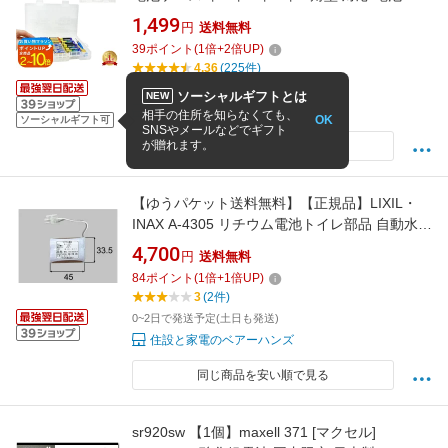
電池 収納 ケース エネループ 整理 便利 スッキ
1,499
円
送料無料
リ まとめて保管
39
ポイント
(
1
倍+
2
倍UP)
4.36
(225件)
12:00までの注文で当日出荷
ソーシャルギフトとは
NEW
mitas ショップレビュー13万件
相手の住所を知らなくても、
OK
ソーシャルギフト可
SNSやメールなどでギフト
が贈れます。
同じ商品を安い順で見る
【ゆうパケット送料無料】【正規品】LIXIL・
INAX A-4305 リチウム電池トイレ部品 自動水栓
用
4,700
円
送料無料
84
ポイント
(
1
倍+
1
倍UP)
3
(2件)
0~2日で発送予定(土日も発送)
住設と家電のベアーハンズ
同じ商品を安い順で見る
sr920sw 【1個】maxell 371 [マクセル]