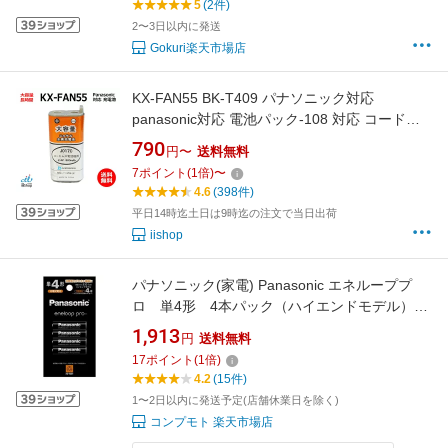
5
(2件)
2〜3日以内に発送
Gokuri楽天市場店
KX-FAN55 BK-T409 パナソニック対応
panasonic対応 電池パック-108 対応 コードレ
ス 子機用 充電池 互換 電池 J017C 大容量 電話
790
円〜
送料無料
機 子機 電池交換 子機 電話子機用電池 コードレ
7
ポイント
(
1
倍)
〜
ス子機用電池 ニッケル水素電池 Ni-MH コード
4.6
(398件)
01965
平日14時迄土日は9時迄の注文で当日出荷
iishop
パナソニック(家電) Panasonic エネループプ
ロ 単4形 4本パック（ハイエンドモデル）
(BK-4HCD/4H) 目安在庫=△
1,913
円
送料無料
17
ポイント
(
1
倍)
4.2
(15件)
1〜2日以内に発送予定(店舗休業日を除く)
コンプモト 楽天市場店