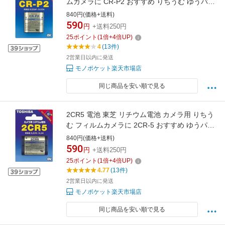
ムカメラに CR-P2 おすすめ りちうむ ゆうパケ
ット発送 TOSHIBA リチウム電池 CR-P2G
840円(価格+送料)
590
円
+送料250円
25
ポイント
(
1
倍+
4
倍UP)
4
(13件)
2営業日以内に発送
モノポケット楽天市場店
同じ商品を安い順で見る
2CR5 電池 東芝 リチウム電池 カメラ用 りちう
む フィルムカメラに 2CR-5 おすすめ ゆうパケ
ット発送 TOSHIBA リチウム電池 2CR5G
840円(価格+送料)
590
円
+送料250円
25
ポイント
(
1
倍+
4
倍UP)
4.77
(13件)
2営業日以内に発送
モノポケット楽天市場店
同じ商品を安い順で見る