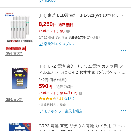
maxtool
[PR]
東芝 LED常備灯 KFL-321(W) 10本セット
8,250
円
送料無料
75
ポイント
(
1
倍)
8/7 13:00までの注文で
最短8/7(翌日)
お届け
楽天24エクスプレス
[PR]
CR2 電池 東芝 リチウム電池 カメラ用 フ
ィルムカメラに CR-2 おすすめ ゆうパケット発
送 りちうむ TOSHIBA リチウム電池 CR2G 2個
840円(価格+送料)
入りパック
590
円
+送料250円
25
ポイント
(
1
倍+
4
倍UP)
4.33
(21件)
2営業日以内に発送
モノポケット楽天市場店
CRP2 電池 東芝 リチウム電池 カメラ用 フィル