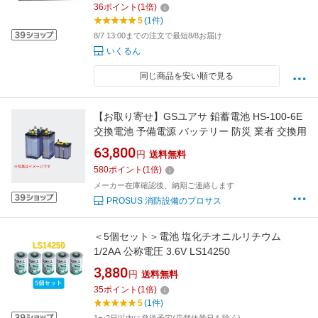
36
ポイント
(
1
倍)
5
(1件)
8/7 13:00までの注文で最短8/8お届け
いくるん
同じ商品を安い順で見る
【お取り寄せ】GSユアサ 鉛蓄電池 HS-100-6E
交換電池 予備電源 バッテリー 防災 業者 交換用
63,800
円
送料無料
580
ポイント
(
1
倍)
メーカー在庫確認後、納期ご連絡します
PROSUS 消防設備のプロサス
＜5個セット＞電池 塩化チオニルリチウム
1/2AA 公称電圧 3.6V LS14250
3,880
円
送料無料
35
ポイント
(
1
倍)
5
(1件)