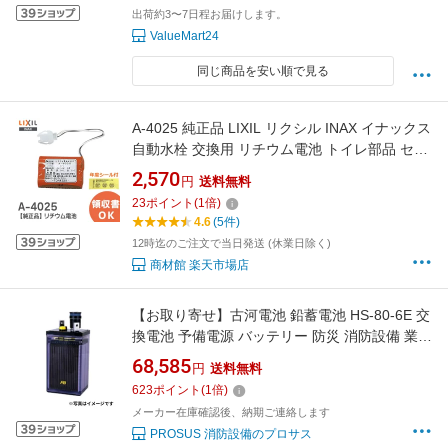
出荷約3〜7日程お届けします。
ValueMart24
同じ商品を安い順で見る
A-4025 純正品 LIXIL リクシル INAX イナックス
自動水栓 交換用 リチウム電池 トイレ部品 セン
サーなどに 小便器用 交換リチウム電池 FDK
2,570
円
送料無料
LIXIL INAX リチウム電池 3V 自動水栓用 (
23
ポイント
(
1
倍)
A4025 ) 適合品番：AWU-50、AWU-80、
4.6
(5件)
GAWU-50シリーズなど【 在庫あり 】
12時迄のご注文で当日発送 (休業日除く)
商材館 楽天市場店
【お取り寄せ】古河電池 鉛蓄電池 HS-80-6E 交
換電池 予備電源 バッテリー 防災 消防設備 業者
交換用
68,585
円
送料無料
623
ポイント
(
1
倍)
メーカー在庫確認後、納期ご連絡します
PROSUS 消防設備のプロサス