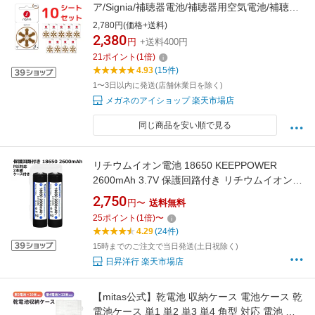
ア/Signia/補聴器電池/補聴器用空気電池/補聴器/
電池/デジタル補聴器各社対応/ドイツ製/
2,780円(価格+送料)
PR41(312) 6粒入り×10シートセット
2,380
円
+送料400円
PR41(312)
21
ポイント
(
1
倍)
4.93
(15件)
1〜3日以内に発送(店舗休業日を除く)
メガネのアイショップ 楽天市場店
同じ商品を安い順で見る
リチウムイオン電池 18650 KEEPPOWER
2600mAh 3.7V 保護回路付き リチウムイオンバ
ッテリー 充電池 2本セット 【PSEマーク取得
2,750
円〜
送料無料
済】パナソニック製 セル SEIKO製 PCB(保護)
25
ポイント
(
1
倍)
〜
回路搭載 フラッシュライト/懐中電灯用 USB充
4.29
(24件)
電器 送料無料
15時までのご注文で当日発送(土日祝除く)
日昇洋行 楽天市場店
【mitas公式】乾電池 収納ケース 電池ケース 乾
電池ケース 単1 単2 単3 単4 角型 対応 電池 充