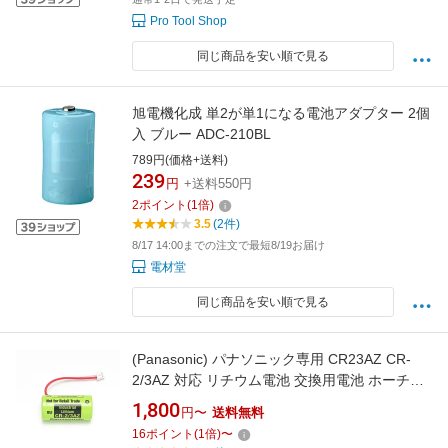
Pro Tool Shop
同じ商品を安い順で見る
旭電機化成 単2が単1になる電池アダプター 2個
入 ブルー ADC-210BL
789円(価格+送料)
239
円
+送料550円
2
ポイント
(
1
倍)
3.5
(2件)
8/17 14:00までの注文で最短8/19お届け
電材堂
同じ商品を安い順で見る
(Panasonic) パナソニック専用 CR23AZ CR-
2/3AZ 対応 リチウム電池 交換用電池 ホーチキ
製住宅用 火災警報器専用 住宅火災警報器 送料
1,800
円〜
送料無料
無料 （2穴）
16
ポイント
(
1
倍)
〜