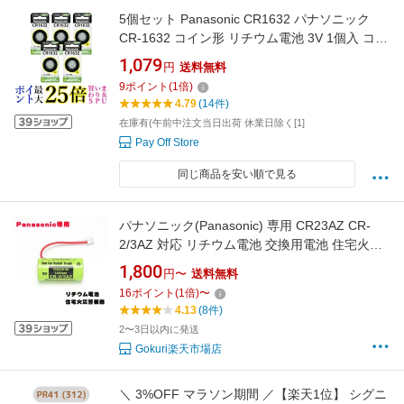
5個セット Panasonic CR1632 パナソニック
CR-1632 コイン形 リチウム電池 3V 1個入 コイ
ン型 純正品 送料無料
1,079
円
送料無料
9
ポイント
(
1
倍)
4.79
(14件)
在庫有(午前中注文当日出荷 休業日除く[1]
Pay Off Store
同じ商品を安い順で見る
パナソニック(Panasonic) 専用 CR23AZ CR-
2/3AZ 対応 リチウム電池 交換用電池 住宅火災
警報器 送料無料 （2穴）
1,800
円〜
送料無料
16
ポイント
(
1
倍)
〜
4.13
(8件)
2〜3日以内に発送
Gokuri楽天市場店
＼ 3%OFF マラソン期間 ／【楽天1位】 シグニ