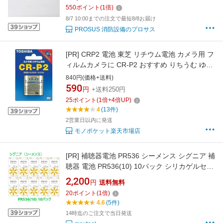
550
ポイント
(
1
倍)
8/7 10:00までの注文で最短8/8お届け
PROSUS 消防設備のプロサス
[PR]
CRP2 電池 東芝 リチウム電池 カメラ用 フ
ィルムカメラに CR-P2 おすすめ りちうむ ゆう
パケット発送 TOSHIBA リチウム電池 CR-P2G
840円(価格+送料)
590
円
+送料250円
25
ポイント
(
1
倍+
4
倍UP)
4
(13件)
2営業日以内に発送
モノポケット楽天市場店
[PR]
補聴器電池 PR536 シーメンス シグニア 補
聴器 電池 PR536(10) 10パック シリカゲルセッ
ト
2,200
円
送料無料
20
ポイント
(
1
倍)
4.6
(5件)
14時迄のご注文で当日発送