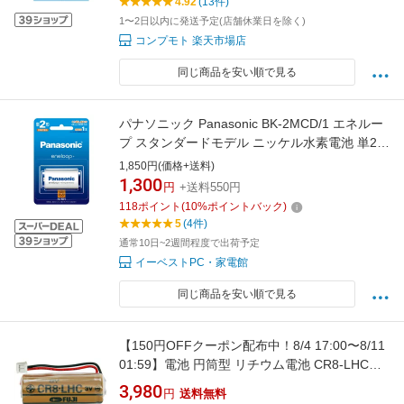
4.92
(13件)
1〜2日以内に発送予定(店舗休業日を除く)
コンプモト 楽天市場店
同じ商品を安い順で見る
パナソニック Panasonic BK-2MCD/1 エネルー
プ スタンダードモデル ニッケル水素電池 単2形
充電式 1本 BK2MCD1
1,850円(価格+送料)
1,300
円
+送料550円
118
ポイント
(
10
%ポイントバック)
5
(4件)
通常10日~2週間程度で出荷予定
イーベストPC・家電館
同じ商品を安い順で見る
【150円OFFクーポン配布中！8/4 17:00〜8/11
01:59】電池 円筒型 リチウム電池 CR8-LHC
FDK 0901-0575 シチズン屋外壁面用電波時計
3,980
円
送料無料
対応