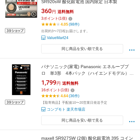
SR920sW 酸化銀電池 国内限定 日本製
360
円
送料無料
3
ポイント
(
1
倍)
4.05
(98件)
出荷約3〜7日程お届けします。
ValueMart24
同じ商品を安い順で見る
パナソニック(家電) Panasonic エネループプ
ロ 単3形 4本パック（ハイエンドモデル）
(BK-3HCD/4H) 取り寄せ商品
1,799
円
送料無料
16
ポイント
(
1
倍)
4.64
(36件)
【取寄商品】手配後10〜20営業日発送予定
コンプモト 楽天市場店
同じ商品を安い順で見る
maxell SR927SW (2個) 酸化銀電池 395 コイン