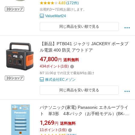
4.03
(172件)
出荷約3〜7日程お届けします。
ValueMart24
同じ商品を安い順で見る
【新品】PTB041 ジャクリ JACKERY ポータブ
ル電源 400 防災 アウトドア
47,800
円
送料無料
434
ポイント
(
1
倍)
8/7 11:00までの注文で最短8/9お届け
株式会社ECメゾン
同じ商品を安い順で見る
パナソニック(家電) Panasonic エネループライ
ト 単3形 4本パック（お手軽モデル）(BK-
3LCD/4H) 目安在庫=△
1,269
円
送料無料
11
ポイント
(
1
倍)