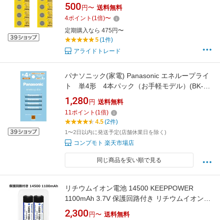
500
円〜
送料無料
4
ポイント
(
1
倍)
〜
定期購入なら 475円〜
5
(1件)
アライドトレード
パナソニック(家電) Panasonic エネループライ
ト 単4形 4本パック（お手軽モデル）(BK-
4LCD/4H) 目安在庫=○
1,280
円
送料無料
11
ポイント
(
1
倍)
4.5
(2件)
1〜2日以内に発送予定(店舗休業日を除く)
コンプモト 楽天市場店
同じ商品を安い順で見る
リチウムイオン電池 14500 KEEPPOWER
1100mAh 3.7V 保護回路付き リチウムイオンバ
ッテリー 充電池 2本セット 【PSEマーク取得
2,300
円〜
送料無料
済】高性能セル ケース付き 全長53mm SEIKO