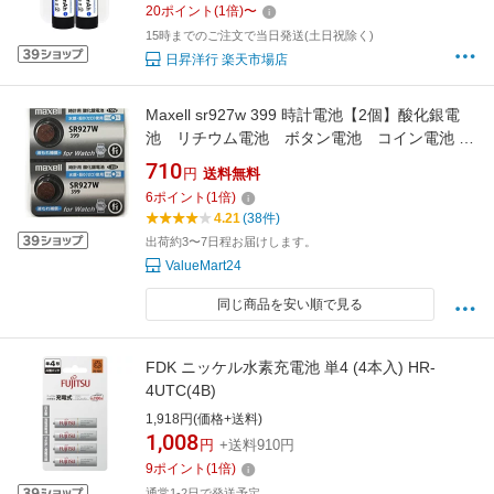
20
ポイント
(
1
倍)
〜
製 PCB(保護)回路搭載 フラッシュライト/懐中
15時までのご注文で当日発送(土日祝除く)
電灯用 送料無料
日昇洋行 楽天市場店
Maxell sr927w 399 時計電池【2個】酸化銀電
池 リチウム電池 ボタン電池 コイン電池 マ
クセル SR927W 酸化銀電池『新しいシルバー
710
円
送料無料
タイプ』
6
ポイント
(
1
倍)
4.21
(38件)
出荷約3〜7日程お届けします。
ValueMart24
同じ商品を安い順で見る
FDK ニッケル水素充電池 単4 (4本入) HR-
4UTC(4B)
1,918円(価格+送料)
1,008
円
+送料910円
9
ポイント
(
1
倍)
通常1-2日で発送予定