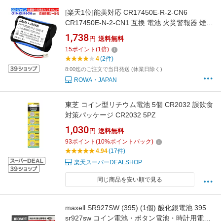
[楽天1位]能美対応 CR17450E-R-2-CN6
CR17450E-N-2-CN1 互換 電池 火災警報器 煙感
知器 専用 ロワジャパン [ランキング受賞]
1,738
円
送料無料
15
ポイント
(
1
倍)
4
(2件)
8:00迄のご注文で当日発送 (休業日除く)
ROWA・JAPAN
東芝 コイン型リチウム電池 5個 CR2032 誤飲食
対策パッケージ CR2032 5PZ
1,030
円
送料無料
93
ポイント
(
10
%ポイントバック)
4.94
(17件)
楽天スーパーDEALSHOP
同じ商品を安い順で見る
maxell SR927SW (395) (1個) 酸化銀電池 395
sr927sw コイン電池・ボタン電池・時計用電池