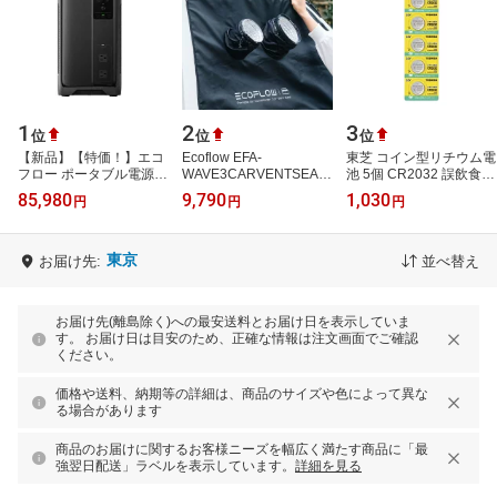
1
2
3
位
位
位
【新品】【特価！】エコ
Ecoflow EFA-
東芝 コイン型リチウム電
フロー ポータブル電源
WAVE3CARVENTSEAL
池 5個 CR2032 誤飲食対
1,920Wh アウトドア キ
ポータブル電源用窓シー
策パッケージ CR2032
85,980
9,790
1,030
円
円
円
ャンプ 非常用 DELTA 3
ト マグネット式
5PZ
2000 Air EF…
東京
お届け先:
並べ替え
お届け先(離島除く)への最安送料とお届け日を表示していま
す。 お届け日は目安のため、正確な情報は注文画面でご確認
ください。
価格や送料、納期等の詳細は、商品のサイズや色によって異な
る場合があります
商品のお届けに関するお客様ニーズを幅広く満たす商品に「最
強翌日配送」ラベルを表示しています。
詳細を見る