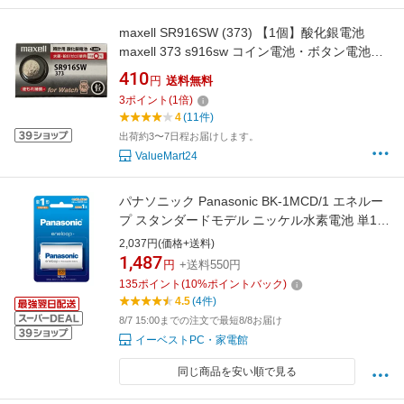
maxell SR916SW (373) 【1個】酸化銀電池
maxell 373 s916sw コイン電池・ボタン電池・
時計用電池『新しいシルバータイプ』
410
円
送料無料
3
ポイント
(
1
倍)
4
(11件)
出荷約3〜7日程お届けします。
ValueMart24
パナソニック Panasonic BK-1MCD/1 エネルー
プ スタンダードモデル ニッケル水素電池 単1形
充電式 1本 BK1MCD1
2,037円(価格+送料)
1,487
円
+送料550円
135
ポイント
(
10
%ポイントバック)
4.5
(4件)
8/7 15:00までの注文で最短8/8お届け
イーベストPC・家電館
同じ商品を安い順で見る