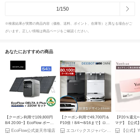
1
/
150
※検索結果が実際の商品内容（価格、送料、ポイント、在庫等）と異なる場合がご
ざいます。正しい情報は商品ページをご確認ください。
あなたにおすすめの商品
【クーポン利用で109,800円
【クーポン利用で49,700円＆
【P20％還元+
8/4 20:00~】EcoFlow ポータ
P10倍！8/4〜8/16まで】ロボ
マデ】【公式】Y
ブル電源 ソーラーパネル セッ
ット掃除機 DEEBOT T50
ミンC 美白美容液
EcoFlow公式楽天市場店
エコバックスジャパン公式 ストア
ト DELTA 3 Plus
OMNI エコバックス 公式
美容液 ビタミ
1024Wh+220W 軽量両面ソー
ECOVACS お掃除ロボット 掃
先行美容液 ブ