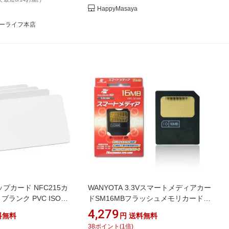
HappyMasaya
ーライフ本店
チップカード NFC215カ
WANYOTA 3.3Vスマートメディアカー
ブランク PVC ISOカ
ドSM16MBフラッシュメモリカードス
 すべてのNFC対応携帯
マートメディアカード
4,279
料無料
円
送料無料
イスに対応。
38
ポイント
(
1
倍)