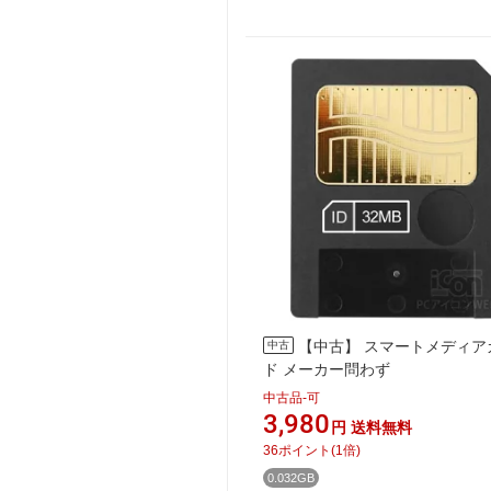
【中古】 スマートメディア
中古
ド メーカー問わず
中古品-可
3,980
円
送料無料
36
ポイント
(
1
倍)
0.032GB