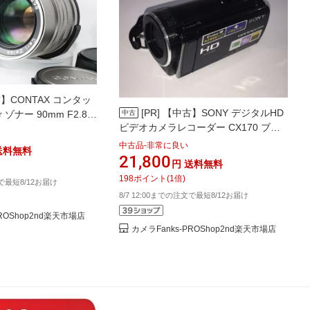
】CONTAX コンタッ
[PR]
【中古】SONY デジタルHD
r ゾナー 90mm F2.8
中古
ビデオカメラレコーダー CX170 ブラ
 人気 おすすめ 高画質
ック ブラック HDR-CX170/B カメラ
中古品-非常に良い
送料無料
中古 人気 おすすめ 高画質
21,800
円
送料無料
198
ポイント
(
1
倍)
文で最短8/12お届け
8/7 12:00までの注文で最短8/12お届け
PROShop2nd楽天市場店
カメラFanks-PROShop2nd楽天市場店