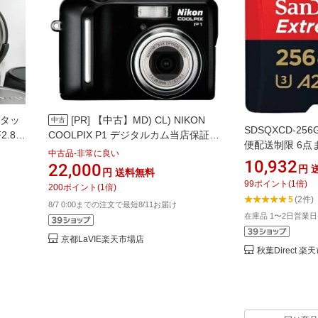
ンタッ
[PR]
【中古】MD) CL) NIKON
中古
SDSQXCD-25
2.8
COOLPIX P1 デジタルカム当店保証30
便配送制限 6点
高画質
日間 人気モデル 高画質 売れ筋
中古品-非常に良い
10,932
22,000
円
円
送料無料
99
ポイント
(
1
倍)
200
ポイント
(
1
倍)
5
(2件)
8/7 0:00までの注文で最短8/11お届け
在庫品 1〜2日営業
京都LaVIE楽天市場店
秋葉Direct 楽