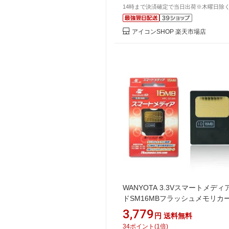
14時まで決済確定で当日出荷※木曜日除
アイコンSHOP 楽天市場店
WANYOTA 3.3Vスマートメデ
ドSM16MBフラッシュメモリカ
マートメディアカード
3,779
円
送料無料
34
ポイント
(
1
倍)