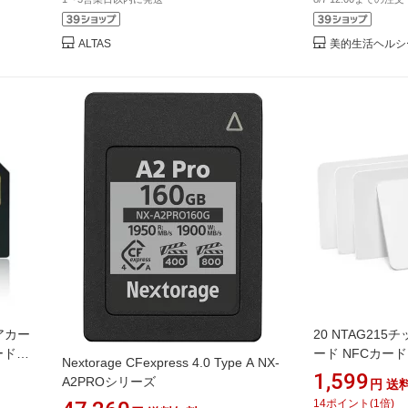
く
ALTAS
美的生活ヘルシ
ィアカー
20 NTAG215
ードス
ード NFCカード 
Nextorage CFexpress 4.0 Type A NX-
ード NFCタグ
1,599
A2PROシリーズ
円
送
電話およびデバ
14
ポイント
(
1
倍)