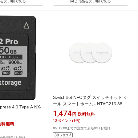
を安い順で見る
同じ商品を安い順で見る
SwitchBot NFCタグ スイッチボット シ
ール スマートホーム - NTAG216 888
press 4.0 Type A NX-
バイト 防水 iOS Android対応 3枚入り
1,474
円
送料無料
13
ポイント
(
1
倍)
送料無料
8/7 12:00までの注文で最短8/11お届け
文で最短8/14お届け