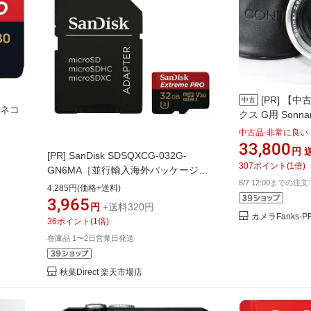
[PR]
【中古
中古
【ネコ
クス G用 Sonna
T* カメラ 中古
中古品-非常に良い
33,800
円
[PR]
SanDisk SDSQXCG-032G-
307
ポイント
(
1
倍)
GN6MA［並行輸入海外パッケージ］
8/7 12:00までの注
【ネコポス便配送制限 6点まで】
4,285円(価格+送料)
3,965
円
+送料320円
カメラFanks-
36
ポイント
(
1
倍)
在庫品 1〜2日営業日発送
秋葉Direct 楽天市場店