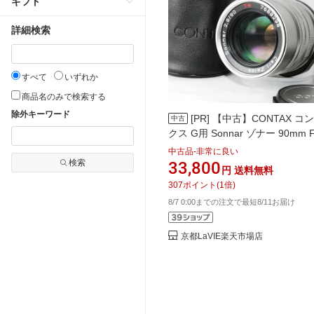
ギフト
詳細検索
すべて
いずれか
商品名のみで検索する
除外キーワード
[PR]
【中古】CONTAX コ
中古
クス G用 Sonnar ゾナー 90mm F
T*当店保証30日間 人気モデル 
中古品-非常に良い
売れ筋
検索
33,800
円
送料無料
307
ポイント
(
1
倍)
8/7 0:00までの注文で最短8/11お届け
京都LaVIE楽天市場店