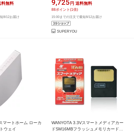
9,725
送料無料
円
送料無料
中 管理 機能 拡張
ト ホーム コントロール システム スマ
88
ポイント
(
1
倍)
ート ホーム デバイス ホーム オートメ
短8/12お届け
15:00までの注文で最短8/12お届け
ーション 接続 デバイ
SUPERYOU
st スマートホーム ローカ
WANYOTA 3.3Vスマートメディアカー
ートウェイ
ドSM16MBフラッシュメモリカードス