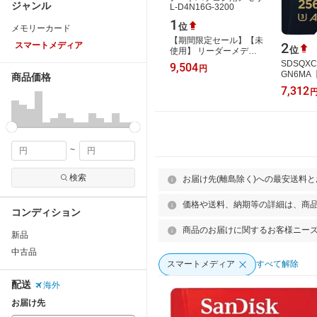
ジャンル
1
位
メモリーカード
【期間限定セール】【未
2
スマートメディア
位
使用】 リーダーメディ
アテクノ LAZOS ノート
SDSQXC
9,504
円
パソコン用メモリ L-
GN6M
商品価格
D4N16G-3200
送制限 
7,312
~
検索
お届け先(離島除く)への最安送料
価格や送料、納期等の詳細は、商
コンディション
商品のお届けに関するお客様ニー
新品
中古品
スマートメディア
すべて解除
配送
海外
お届け先