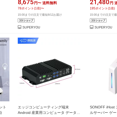
8,675
21,480
円〜
送料無料
円
ク 接続 装置 集
78
ポイント
(
1
倍)
〜
195
ポイント
(
1
倍)
15:00までの注文で最短8/12お届け
15:00までの注文で最
SUPERYOU
SUPERYOU
ント
エッジコンピューティング端末
SONOFF iHo
動
Android 産業用コンピュータ データゲ
ルサーバー ゲ