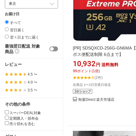
お届け日
すべて
翌日届く
翌々日までに届く
最強翌日配送 対象
[PR]
SDSQXCD-256G-GN6MA
商品
ポス便配送制限 6点まで】
10,932
レビュー
円
送料無料
99
ポイント
(
1
倍)
4.5 〜
5
(2件)
4.0 〜
在庫品 1〜2日営業日発送
3.5 〜
秋葉Direct 楽天市場店
その他の条件
スーパーDEAL対象
定期購入・頒布会
売り切れを含む