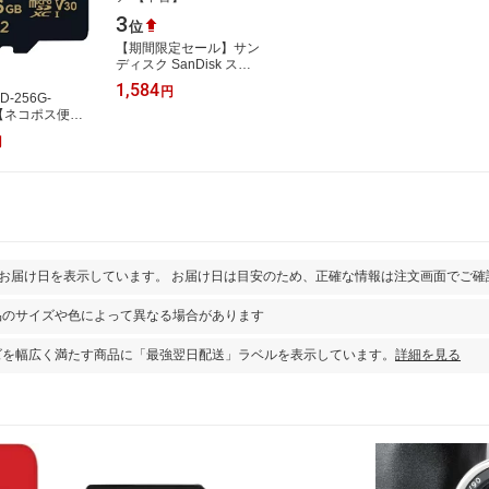
3
位
【期間限定セール】サン
ディスク SanDisk スマ
ートメディア 【中古】
1,584
円
D-256G-
A【ネコポス便配
6点まで】
円
とお届け日を表示しています。 お届け日は目安のため、正確な情報は注文画面でご確
品のサイズや色によって異なる場合があります
ズを幅広く満たす商品に「最強翌日配送」ラベルを表示しています。
詳細を見る