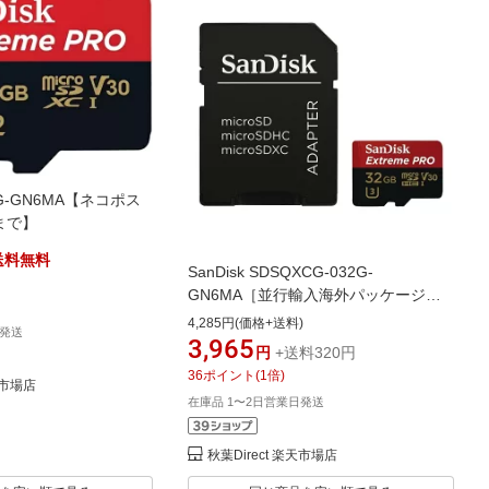
6G-GN6MA【ネコポス
まで】
送料無料
SanDisk SDSQXCG-032G-
GN6MA［並行輸入海外パッケージ］
【ネコポス便配送制限 6点まで】
4,285円(価格+送料)
日発送
3,965
円
+送料320円
36
ポイント
(
1
倍)
天市場店
在庫品 1〜2日営業日発送
秋葉Direct 楽天市場店