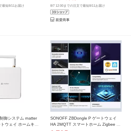
文で最短8/11お届け
8/7 12:00までの注文で最短8/11お届け
親愛商事
御システム matter
SONOFF ZBDongle P ゲートウェイ
 ゲートウェイ ホームキッ
HA 2MQTT スマートホーム Zigbee ブ
ント ハブ ネットワー
リッジ USB ドングル インテリジェン