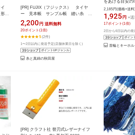
をあける目安の
ァイ
[PR]
FUJIX（フジックス） タイヤ
隔に付けます 84
2,185円(価格+送料
ク形状
ー 見本帳 サンプル帳 縫い糸 カ
1,925
円
+送
ラーコード
2,200
円
送料無料
17
ポイント
(
1
倍)
20
ポイント
(
1
倍)
2日から6日以内の発
5
(2件)
ポイン
1〜2日以内に発送予定(店舗休業日を除く)
首輪とキーホル
ポイントUPジャンル
糸と真綿の秋田屋
[PR]
クラフト社 替刃式レザーナイフ