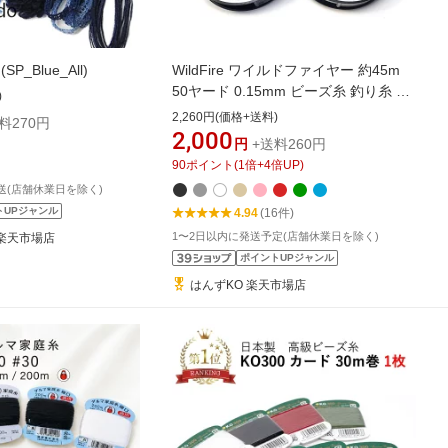
P_Blue_All)
WildFire ワイルドファイヤー 約45m
50ヤード 0.15mm ビーズ糸 釣り糸 ホ
)
ワイト white FROST 白 BLACK 黒
2,260円(価格+送料)
料270円
BEIGE ベージュ GREY グレー Green
2,000
円
+送料260円
BLUE Pink Red beadalon ビーダロン
90
ポイント
(
1
倍+
4
倍UP)
耐久性 強度 丈夫 滑らか 張り 耐水性
送(店舗休業日を除く)
ビーズステッチ 糸 ビーズ織 糸 アクセ
トUPジャンル
4.94
(16件)
サリー 専用糸
1〜2日以内に発送予定(店舗休業日を除く)
do 楽天市場店
ポイントUPジャンル
はんずKO 楽天市場店