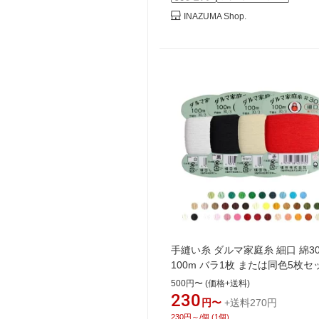
INAZUMA Shop.
手縫い糸 ダルマ家庭糸 細口 綿3
100m バラ1枚 または同色5枚セ
ページ1
500円〜 (価格+送料)
230
円〜
+送料270円
230円～/個 (1個)