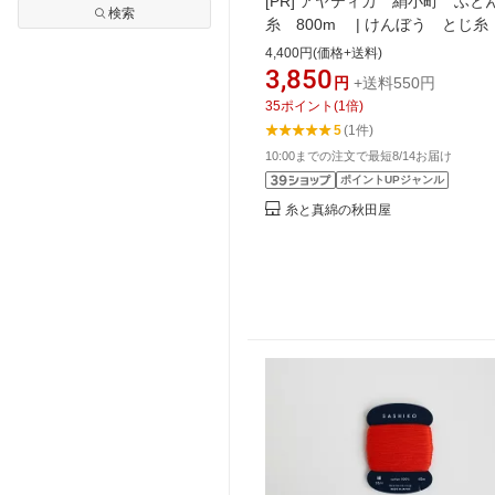
[PR]
アヤティカ 絹小町 ふと
検索
糸 800m | けんぼう とじ糸
糸 袱紗（ふくさ） ざぶとん
4,400円(価格+送料)
ション ふとん 壁かけ カ
3,850
円
+送料550円
絹紡
35
ポイント
(
1
倍)
5
(1件)
10:00までの注文で最短8/14お届け
ポイントUPジャンル
糸と真綿の秋田屋