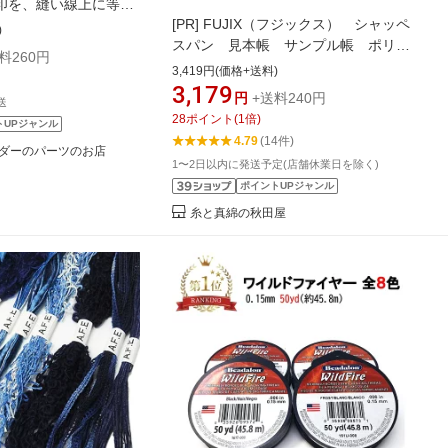
印を、縫い線上に等間
[PR]
FUJIX（フジックス） シャッペ
07
)
スパン 見本帳 サンプル帳 ポリエ
料260円
ステル高級縫い糸 カラーコード
3,419円(価格+送料)
3,179
円
+送料240円
送
28
ポイント
(
1
倍)
トUPジャンル
4.79
(14件)
ダーのパーツのお店
1〜2日以内に発送予定(店舗休業日を除く)
ポイントUPジャンル
糸と真綿の秋田屋