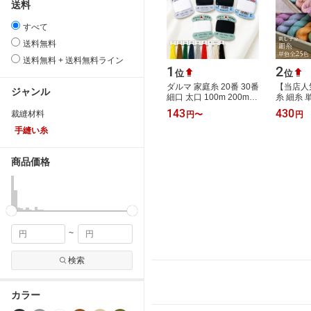
送料
すべて
送料無料
送料無料 + 送料無料ライン
1
2
位
位
ダルマ 家庭糸 20番 30番
【当店人
ジャンル
細口 太口 100m 200m
糸 細糸 
綿 木綿 もめん 手縫い糸
200m 
143
430
裁縫材料
円
〜
円
手縫い 糸 手ぬい 手芸 ハ
パック(
ンドメ…
細な一目
手縫い糸
商品価格
~
検索
カラー