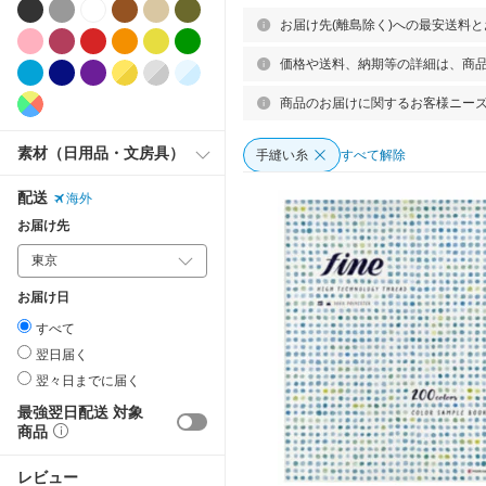
お届け先(離島除く)への最安送料
価格や送料、納期等の詳細は、商
商品のお届けに関するお客様ニー
素材（日用品・文房具）
手縫い糸
すべて解除
配送
海外
お届け先
お届け日
すべて
翌日届く
翌々日までに届く
最強翌日配送 対象
商品
レビュー