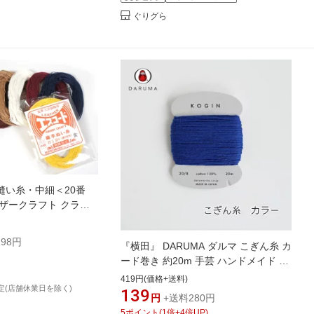
ぐりグら
縫い糸・中細＜20番
/ レザークラフト クラフ
 手縫い 工具 手芸 ハン
 エスコード
98円
『横田』 DARUMA ダルマ こぎん糸 カ
ード巻き 約20m 手芸 ハンドメイド コ
ットン 【C3-8-140-3】
419円(価格+送料)
定(店舗休業日を除く)
139
円
+送料280円
5
ポイント
(
1
倍+
4
倍UP)