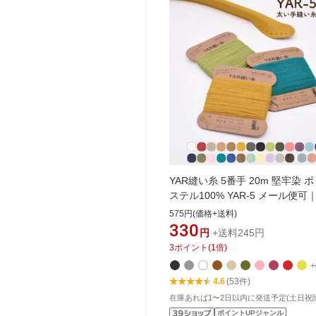
YAR縫い糸 5番手 20m 堅牢染 
ステル100% YAR-5 メール便可｜
手 約1mm 堅牢染め 20m巻 日本
575円(価格+送料)
ッグ 持ち手 ボタン付け用 口金 
330
円
+送料245円
け用 手縫い糸 合成皮革 縫い糸 
3
ポイント
(
1
倍)
太い 丈夫 カラーが豊富 裁縫材料
+
赤 ベージュ YAR オーク アイボ
4.6
(53件)
YAR5
在庫あれば1〜2日以内に発送予定(土日祝
ポイントUPジャンル