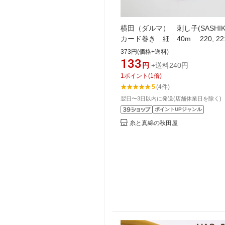
横田（ダルマ） 刺し子(SASHI
カード巻き 細 40m 220, 221
222, 223, 224, 225, 226, 227, 22
373円(価格+送料)
229
133
円
+送料240円
1
ポイント
(
1
倍)
5
(4件)
翌日〜3日以内に発送(店舗休業日を除く)
ポイントUPジャンル
糸と真綿の秋田屋