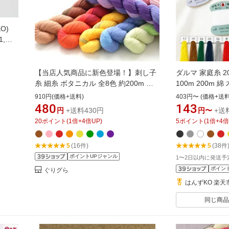
KO)
,
8,
【当店人気商品に新色登場！】刺し子
ダルマ 家庭糸 2
糸 細糸 ボタニカル 全8色 約200m 【6
100m 200m 
本までレターパック(メール便)可】繊
手縫い 糸 手ぬ
910円(価格+送料)
403円〜 (価格+送料
細な一目刺しにも最適！細い刺し子糸
メイク DIY イ
480
143
円
+送料430円
円〜
+送
細かい模様に 赤 オレンジ 黄 黄緑 水色
修繕 修復 虫食い
20
ポイント
(
1
倍+
4
倍UP)
5
ポイント
(
1
倍+
4
倍
紫 ピンク 茶 植物をイメージして作っ
家庭用 糸 横田 
た柔らかな色合い
100% ギフト 
5
(16件)
5
(38件
ポイントUPジャンル
1〜2日以内に発送予
ポイン
ぐりグら
はんずKO 楽天
同じ商品