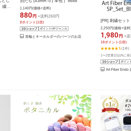
んとじ
別たち (43mm 巾) 革包丁 8688
 綴じ
1,140円(価格+送料)
 クッ
880
円
+送料260円
バー類
[PR]
刺繍セット (S
8
ポイント
(
1
倍)
2,250円(価格+送料
ポイントUPジャンル
1,980
円
+送
首輪とキーホルダーのパーツのお店
18
ポイント
(
1
倍)
5
(1件)
1〜2営業日以内に発
ポイン
Art Fiber En