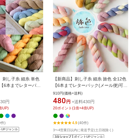
刺し子糸 細糸 単色
【新商品】刺し子糸 細糸 旅色 全12色
m 【6本までレターパッ
【6本までレターパック(メール便)可】
】繊細な一目刺しにも
細い刺し子糸 細かい模様に マルチカ
910円(価格+送料)
糸 細かい模様に ピ
ラー カラフル グラデーション やわら
480
30円
円
+送料430円
オレンジ 茶色 グリーン
か鮮やかな発色
倍UP)
20
ポイント
(
1
倍+
4
倍UP)
 空色 ブラウン イエロー
かな色合い
0件)
4.9
(40件)
トUPジャンル
3〜4営業日以内に発送予定(土日祝除く)
ポイントUPジャンル