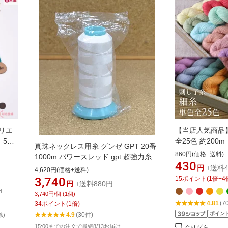
ポリエ
【当店人気商品】
 5番
全25色 約200
真珠ネックレス用糸 グンゼ GPT 20番
製 バ
ク(メール便)可
860円(価格+送料)
1000m パワースレッド gpt 超強力糸
縫いつ
最適！細い刺し子
430
パールの糸替え 糸替え 糸交換 パール
円
+送料4
4,620円(価格+送料)
手ぬい
ンク 紫 青 緑 
糸替え ネックレス 修理 たこ糸 糸切れ
3,740
15
ポイント
(
1
倍+
4
 黒 白
円
+送料880円
赤 若草色 水色
糸換え ジュエリー 念珠 オールノット
4
リー
黄色 茶色 柔ら
3,740円/個 (1個)
ビーズ アクセサリー 数珠 ブレスレッ
4.81
(7
34
ポイント
(
1
倍)
ト 中糸 メンテ メンテナンス 直し 釣り
ポイン
4.9
(30件)
除)
糸
15:00までの注文で最短8/13お届け
ぐりグら