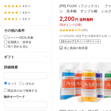
[PR]
FUJIX（フジックス） フ
4.5 〜
ン 見本帳 サンプル帳 シル
4.0 〜
縫い糸 カラーコード
2,200
3.5 〜
円
送料無料
20
ポイント
(
1
倍)
その他の条件
4.75
(4件)
1〜2日以内に発送予定(店舗休業日を除く)
スーパーDEAL対象
ポイントUPジャンル
定期購入・頒布会
売り切れを含む
糸と真綿の秋田屋
ギフト
詳細検索
すべて
いずれか
商品名のみで検索する
除外キーワード