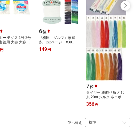
6
位
ホー テグス 1号 2号
『横田 ダルマ』家庭
強 徳用 大巻 大容量
糸 2/2ページ #30細
m ナイロン 透明 ビ
口 100m 【C1-2】
149
円
円
糸 耐久性 強度 丈夫
…
7
位
タイヤー 絹飾り糸 とじ
糸 20m シルク ネコポス
可 fjx フジックス 手芸の
356
円
山久
並べ替え