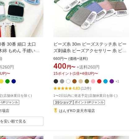
0番 30番 細口 太口
ビーズ糸 30m ビーズステッチ糸 ビー
綿 木綿 もめん 手縫い糸
ズ刺繍糸 ビーズアクセサリー 糸 ビー
い 手芸 ハンドメイド リ
ズステッチ 糸 ビーズ糸 ナイロン ビー
)
660円〜 (価格+送料)
ンテリア 洋裁 靴下 補修
ズ 糸 ビーズクラフト 糸 ビーズクラフ
400
料260円
円〜
+送料260円
 丈夫 かわいい 定番
ト糸 ビーズ刺繍 糸 刺繍 刺繍糸 ステッ
UP)
〜
15
ポイント
(
1
倍+
4
倍UP)
〜
ヨコタ DARUMA 綿
チ糸 ステッチ専用糸 手縫い アクセサ
+1
ダルマ家庭糸 日本製
リー KO300
)
4.83
(12件)
定(店舗休業日を除く)
1〜2日以内に発送予定(店舗休業日を除く)
トUPジャンル
ポイントUPジャンル
市場店
はんずKO 楽天市場店
を安い順で見る