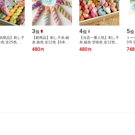
3
4
5
位
位
位
気商品】刺し子
【新商品】刺し子糸 細
【当店一番人気】刺し子
トー
単色 全25色 約
糸 旅色 全12色【6本ま
糸 細糸 甘味色 全12色
3号 
【6本までレター
でレターパック(メール
約200m 【6本までレタ
100
480
480
748
円
円
メール便)可】繊
便)可】細い刺し子糸 細
ーパック(メール便)可】
ーズ
刺し…
かい模様に マ…
繊細な一目刺…
ビー