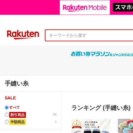
手縫い糸
SALE
ランキング (手縫い糸)
すべて
割引商品
36
半額商品
1