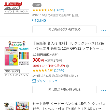
136本
4.55
(143件)
ポイントUPジャンル
8/10 15:00までの注文で最短8/11お届け
JMING
同じ商品を安い順で見る
【色鉛筆 名入れ 無料】 [サクラクレパス] 12色
小学生文具 色鉛筆 12色 GPY12 ソフトケース
お名前 入り 小学生 色鉛筆 名前 名前入り 鉛筆
1,255円(価格+送料)
名入れ ギフト プレゼント 卒業 卒園 入学 入園
980
円
+送料275円
男の子 女の子 祝い 記念品
16
ポイント
(
1
倍+
1
倍UP)
4.64
(107件)
ポイントUPジャンル
1〜3日以内に発送(店舗休業日を除く)
プリントドッグ
同じ商品を安い順で見る
セット販売 クーピーペンシル 15色 と クレパス
16色 ゴムベルト付き FY15S と LP16R の セッ