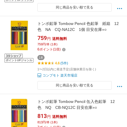
同じ商品を安い順で見る
トンボ鉛筆 Tombow Pencil 色鉛筆 紙箱 12
色 NA CQ-NA12C 1個 目安在庫=○
759
円
送料無料
759円/本 (1本)
6
ポイント
(
1
倍)
1本
ポイントUPジャンル
4.6
(5件)
1〜2日以内に発送予定(店舗休業日を除く)
コンプモト 楽天市場店
同じ商品を安い順で見る
トンボ鉛筆 Tombow Pencil 缶入色鉛筆 12
色 NQ CB-NQ12C 目安在庫=○
813
円
送料無料
813円/本 (1本)