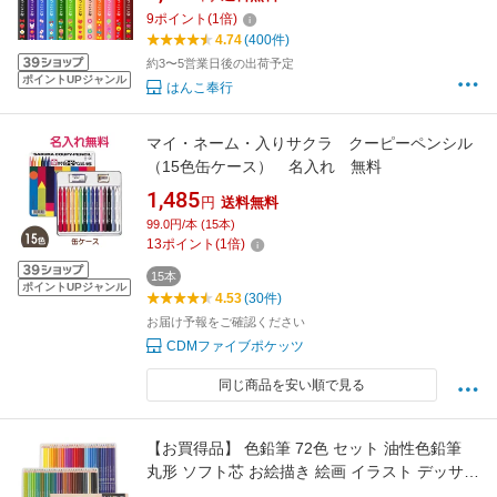
ゼント 新学期 小学一年生 入学 子供 イラスト
9
ポイント
(
1
倍)
日本製 クリアプラケース 書き込み式おなまえ
4.74
(400件)
シール付
約3〜5営業日後の出荷予定
ポイントUPジャンル
はんこ奉行
マイ・ネーム・入りサクラ クーピーペンシル
（15色缶ケース） 名入れ 無料
1,485
円
送料無料
99.0円/本 (15本)
13
ポイント
(
1
倍)
15本
ポイントUPジャンル
4.53
(30件)
お届け予報をご確認ください
CDMファイブポケッツ
同じ商品を安い順で見る
【お買得品】 色鉛筆 72色 セット 油性色鉛筆
丸形 ソフト芯 お絵描き 絵画 イラスト デッサン
デザイン 設計 学習 図工 文房具 幼稚園 保育園