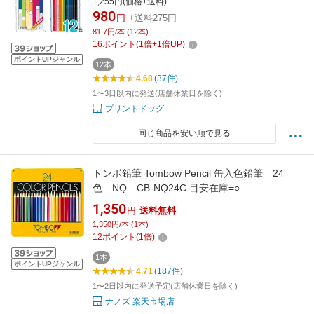
1,255円(価格+送料)
ゼント 卒業 卒園 入学 入園 男の子 女の子 祝い
980
円
+送料275円
記念品
81.7円/本 (12本)
16
ポイント
(
1
倍+
1
倍UP)
ポイントUPジャンル
12本
4.68
(37件)
1〜3日以内に発送(店舗休業日を除く)
プリントドッグ
同じ商品を安い順で見る
トンボ鉛筆 Tombow Pencil 缶入色鉛筆 24
色 NQ CB-NQ24C 目安在庫=○
1,350
円
送料無料
1,350円/本 (1本)
12
ポイント
(
1
倍)
1本
ポイントUPジャンル
4.71
(187件)
1〜2日以内に発送予定(店舗休業日を除く)
ナノズ 楽天市場店