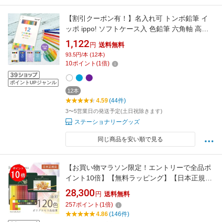
【割引クーポン有！】名入れ可 トンボ鉛筆 イ
ッポ ippo! ソフトケース入 色鉛筆 六角軸 高発
色 12色 ソフトタッチ芯 六角軸(naenc2)
1,122
円
送料無料
93.5円/本 (12本)
10
ポイント
(
1
倍)
ポイントUPジャンル
12本
4.59
(44件)
3〜5営業日の発送予定(土日祝除きます)
ステーショナリーグッズ
同じ商品を安い順で見る
【お買い物マラソン限定！エントリーで全品ポ
イント10倍】【無料ラッピング】【日本正規
品】 ファーバーカステル ポリクロモス色鉛筆
28,300
円
送料無料
120色 （缶入） 110011 faber castell いろえん
257
ポイント
(
1
倍)
ぴつ セット 高級色鉛筆 油彩 油性 色鉛筆セット
4.86
(146件)
文具 画材 アート 文房具 高品質 塗り絵