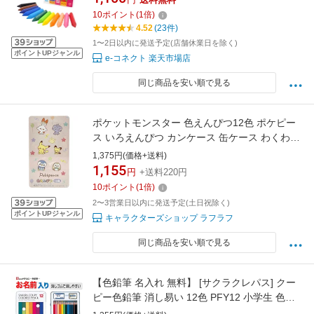
10
ポイント
(
1
倍)
4.52
(23件)
1〜2日以内に発送予定(店舗休業日を除く)
ポイントUPジャンル
e-コネクト 楽天市場店
同じ商品を安い順で見る
ポケットモンスター 色えんぴつ12色 ポケピー
ス いろえんぴつ カンケース 缶ケース わくわく
新学期シリーズ 691020
1,375円(価格+送料)
1,155
円
+送料220円
10
ポイント
(
1
倍)
2〜3営業日以内に発送予定(土日祝除く)
ポイントUPジャンル
キャラクターズショップ ラフラフ
同じ商品を安い順で見る
【色鉛筆 名入れ 無料】 [サクラクレパス] クー
ピー色鉛筆 消し易い 12色 PFY12 小学生 色鉛
筆 名前 入り 名前入り 鉛筆名入れ ギフト プレ