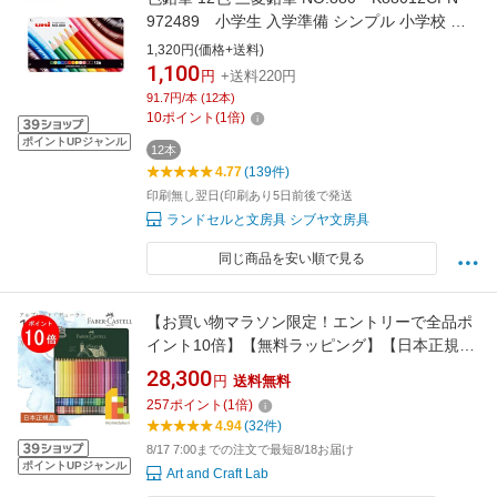
972489 小学生 入学準備 シンプル 小学校 定
番 名入れ無料 [M便 1/4]
1,320円(価格+送料)
1,100
円
+送料220円
91.7円/本 (12本)
10
ポイント
(
1
倍)
ポイントUPジャンル
12本
4.77
(139件)
印刷無し翌日(印刷あり5日前後で発送
ランドセルと文房具 シブヤ文房具
同じ商品を安い順で見る
【お買い物マラソン限定！エントリーで全品ポ
イント10倍】【無料ラッピング】【日本正規
品】 ファーバーカステル アルブレヒト・デュ
28,300
円
送料無料
ーラー水彩色鉛筆 120色 （缶入） 117511 ファ
257
ポイント
(
1
倍)
ーバー カステル faber castell 高級色鉛筆 水彩
4.94
(32件)
8/17 7:00までの注文で最短8/18お届け
ポイントUPジャンル
Art and Craft Lab