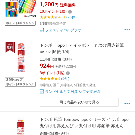
【UD】 【送料無料 ポスト投函】{ 新入学文具
1,200
円
送料無料
色えんぴつ クーピーペンシル }{ 名入れ 鉛筆 名
10
ポイント
(
1
倍)
入れ鉛筆 プレゼント }[26F20]
4.31
(26件)
ポイントUPジャンル
8/15以降発送予定
フェスティバルプラザ
トンボ ippo！＜イッポ＞ 丸つけ用赤鉛筆
cv-kiv [M便 1/4]
1,144円(価格+送料)
924
円
+送料220円
8
ポイント
(
1
倍)
5
(9件)
ポイントUPジャンル
印刷無し翌日(印刷あり5日前後で発送
ランドセルと文房具 シブヤ文房具
同じ商品を安い順で見る
トンボ 鉛筆 Tombow ippoシリーズ イッポ ippo
丸付け用赤えんぴつ 丸付け用 赤鉛筆 赤えんぴ
つ 1ダース 12本 学習 文具 文房具 ステーショナ
848円(価格+送料)