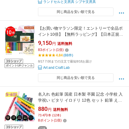
ランドセルと文房具 シブヤ文房具
同じ商品を安い順で見る
【お買い物マラソン限定！エントリーで全品ポ
イント10倍】【無料ラッピング】【日本正規
品】 ファーバーカステル ポリクロモス色鉛筆
9,150
円
送料無料
36色 （缶入） 110036 faber castell いろえんぴ
83
ポイント
(
1
倍)
つ セット 高級色鉛筆 油彩 色鉛筆セット
4.84
(88件)
8/17 7:00までの注文で最短8/18お届け
ポイントUPジャンル
Art and Craft Lab
同じ商品を安い順で見る
名入れ 色鉛筆 国産 日本製 卒園 記念 小学校 入
学祝い ピタリ イロドリ 12色 セット 鉛筆 えん
ぴつ エンピツ 名前 名入り 名前入り なまえ 名
880
円
送料無料
入れえんぴつ 鉛筆名入れ 1000円以下 プチギフ
73.4円/本 (12本)
ト 名入れ
8
ポイント
(
1
倍)
12本