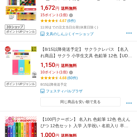
ト サクラクレパス
1,672
円
送料無料
15
ポイント
(
1
倍)
4.67
(6件)
11:00までの注文当日出荷(休業日除く)
ポイントUPジャンル
文具のしんぷくイーショップ
【8/15以降発送予定】 サクラクレパス 【名入
れ商品】サクラ 小学生文具 色鉛筆 12色【UD】
【送料無料 ポスト投函】{ 新入学文具 色えんぴ
1,150
円
送料無料
つ いろえんぴつ 子供 }{ 名入れ 鉛筆 名入れ鉛筆
10
ポイント
(
1
倍)
プレゼント }418[26F20]
4.68
(60件)
ポイントUPジャンル
8/15以降発送予定
フェスティバルプラザ
同じ商品を安い順で見る
【100円クーポン】 名入れ 色鉛筆 12色 色えん
ぴつ 12色セット 入学 入学祝い 名前入り 卒園
記念品 卒園記念 入学準備 小学生 かわいい プレ
1,000
円
送料無料