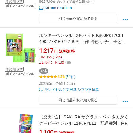
8/17 7:00までの注文で最短8/18お届け
ポイントUPジャンル
Art and Craft Lab
同じ商品を安い順で見る
ポンキーペンシル 12色セット K800PK12CLT
4902778169797 図画 工作 混色 小学生 子ども
4歳 5歳 6歳 折れにくい 鮮やか 文房具 プレゼン
1,217
円
送料無料
ト プラスチック・ガラス・木にも描ける 鉛筆
102円/本 (12本)
削り付き 名入れ不可 [M便 1/2]
11
ポイント
(
1
倍)
12本
ポイントUPジャンル
4.78
(64件)
注文確定日の翌日に出荷
ランドセルと文房具 シブヤ文房具
同じ商品を安い順で見る
【楽天1位】 SAKURA サクラクレパス さんかく
クーピーペンシル 12色 FYL12 配送種別：MR
1,100
円
送料無料