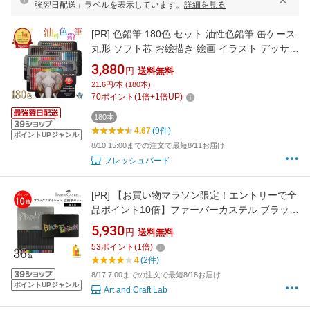
強翌日配送」ラベルを表示しています。
詳細を見る
[PR]
色鉛筆 180色 セット 油性色鉛筆 缶ケース
丸形 ソフト芯 お絵描き 絵画 イラスト デッサン
デザイン 設計 学習 図工 文房具 油性 ケース 送
3,880
円
送料無料
料無料
21.6円/本 (180本)
70
ポイント
(
1
倍+
1
倍UP)
180本
4.67
(9件)
ポイントUPジャンル
8/10 15:00までの注文で最短8/11お届け
フレッシュバード
[PR]
【お買い物マラソン限定！エントリーで全
品ポイント10倍】ファーバーカステル ブラック
エディション色鉛筆セット 36色 缶入り
5,930
円
送料無料
(116437) BLACK EDITION 画材 油彩 FABER-
53
ポイント
(
1
倍)
CASTELL
4
(2件)
8/17 7:00までの注文で最短8/18お届け
ポイントUPジャンル
Art and Craft Lab