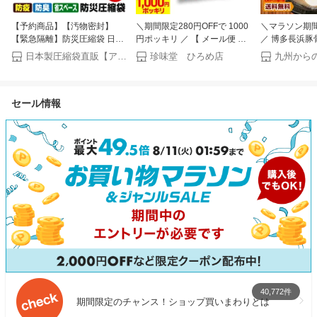
【予約商品】【汚物密封】
＼期間限定280円OFFで 1000
＼マラソン期間
【緊急隔離】防災圧縮袋 日本
円ポッキリ ／ 【 メール便 】
／ 博多長浜豚
製被災時、緊急時の汚物・廃
国産生姜・国産柚子使用！【
メン 黒浜 6人前
日本製圧縮袋直販【アクアトーク】
珍味堂 ひろめ店
棄物・生ゴミを圧縮！廃棄ま
ゆずがり 3袋セット 】 付け合
り寄せ グルメ 
での10日間に耐える！防災圧
せはもちろんその他いろんな
ーメン ポイン
縮袋 5枚入【安心の日本製】
料理に使えて便利 ♪ショウガ
食品 送料無料
セール情報
お取り寄せ 実用的 父の日 お
中元 御中元
40,772件
期間限定のチャンス！ショップ買いまわりとは