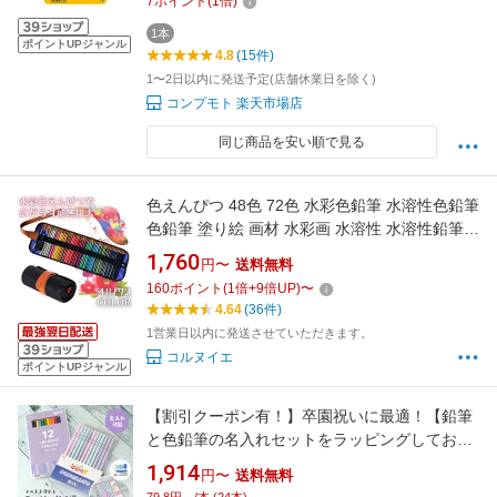
7
ポイント
(
1
倍)
1本
ポイントUPジャンル
4.8
(15件)
1〜2日以内に発送予定(店舗休業日を除く)
コンプモト 楽天市場店
同じ商品を安い順で見る
色えんぴつ 48色 72色 水彩色鉛筆 水溶性色鉛筆
色鉛筆 塗り絵 画材 水彩画 水溶性 水溶性鉛筆
水彩 48 72 セット 色鉛筆 48色セット 72色セッ
1,760
円〜
送料無料
ト 子供 大人 趣味 お絵描き 入学 新学期 プレゼ
160
ポイント
(
1
倍+
9
倍UP)
〜
ント 高品質 色鉛筆セット 写生 便利
4.64
(36件)
1営業日以内に発送させていただきます。
コルヌイエ
ポイントUPジャンル
【割引クーポン有！】卒園祝いに最適！【鉛筆
と色鉛筆の名入れセットをラッピングしてお届
け】 トンボ鉛筆 イッポ ippo! かきかた鉛筆 ソ
1,914
円〜
送料無料
フトケース色鉛筆のセット卒園記念 入学祝い