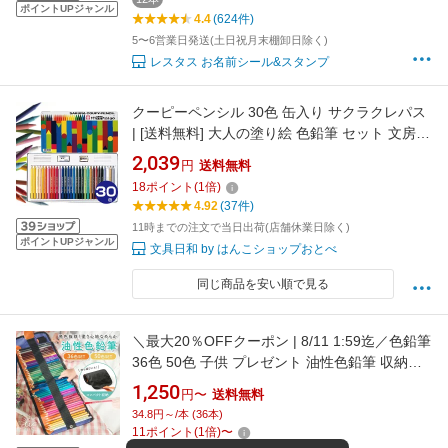
ポイントUPジャンル
4.4
(624件)
5〜6営業日発送(土日祝月末棚卸日除く)
レスタス お名前シール&スタンプ
クーピーペンシル 30色 缶入り サクラクレパス
| [送料無料] 大人の塗り絵 色鉛筆 セット 文房具
クーピー 30色 塗り絵 文具 誕生日プレゼント
2,039
円
送料無料
工作 ぬりえ coupy ギフト クレヨン 色えんぴつ
18
ポイント
(
1
倍)
スケッチ くーぴー 風景画 筆記具 筆記用具 暑中
4.92
(37件)
見舞い プレゼント
11時までの注文で当日出荷(店舗休業日除く)
ポイントUPジャンル
文具日和 by はんこショップおとべ
同じ商品を安い順で見る
＼最大20％OFFクーポン | 8/11 1:59迄／色鉛筆
36色 50色 子供 プレゼント 油性色鉛筆 収納ケ
ース付き コンパクト 鉛筆削り ロールケース 子
1,250
円〜
送料無料
供 小学生 お絵かき 大人の塗り絵 絵画 イラスト
34.8円～/本 (36本)
スケッチ 画材 おしゃれ
11
ポイント
(
1
倍)
〜