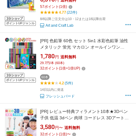
円
送料無料
36色セット 125M36
57
ポイント
(
1
倍)
4.77
(22件)
8/8以降ご注文分は10・12または18以降出荷
ポイントUPジャンル
Art and Craft Lab
[PR]
色鉛筆 60色 セット 5in1 水彩色鉛筆 油性
メタリック 蛍光 マカロン オールインワン
Kalour プロ仕様 色えんぴつ イラスト アート 画
1,780
円
送料無料
材 折れにくい 重ね塗り カラーペンシル 誕生日
29.7円/本 (60本)
プレゼント ギフト 入学祝い 大人の塗り絵 送料
32
ポイント
(
1
倍+
1
倍UP)
無料
60本
ポイントUPジャンル
4.2
(5件)
14日以内に発送
フレッシュバード
[PR]
レビュー特典フィラメント10本★3Dペン
子供 低温 3dペン 肉球 コードレス 3Dアートペ
ン 5m×10色 PCLフィラメント 3Dペンセット
3,580
円〜
送料無料
3dペンDIY 手作り 立体絵画 想像力 創造力 USB
32
ポイント
(
1
倍)
〜