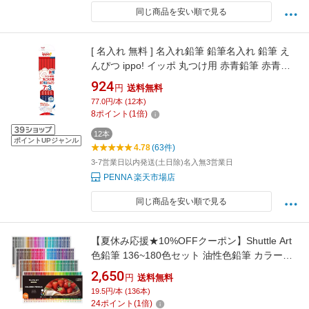
同じ商品を安い順で見る
[ 名入れ 無料 ] 名入れ鉛筆 鉛筆名入れ 鉛筆 え
んぴつ ippo! イッポ 丸つけ用 赤青鉛筆 赤青え
んぴつ 赤7:青3 ダース CV-KIVP7/3 トンボ鉛筆
924
円
送料無料
Tombow
77.0円/本 (12本)
8
ポイント
(
1
倍)
12本
ポイントUPジャンル
4.78
(63件)
3-7営業日以内発送(土日除)名入無3営業日
PENNA 楽天市場店
同じ商品を安い順で見る
【夏休み応援★10%OFFクーポン】Shuttle Art
色鉛筆 136~180色セット 油性色鉛筆 カラーペ
ンセット 大人の塗り絵 メタリック色 イラスト
2,650
円
送料無料
落書き 手帳 ノード子供用 プレゼント 入学お祝
19.5円/本 (136本)
い
24
ポイント
(
1
倍)