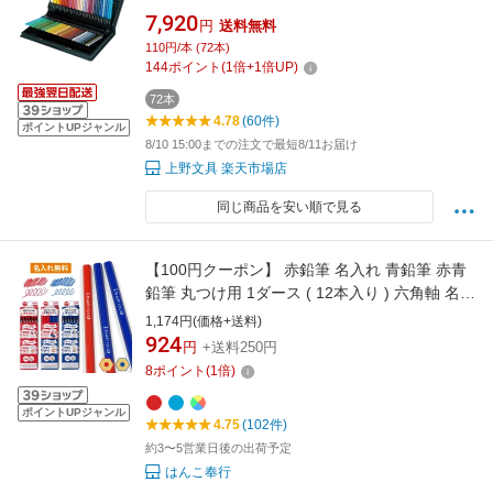
絵・コロリアージュ向け【数量限定】
7,920
円
送料無料
110円/本 (72本)
144
ポイント
(
1
倍+
1
倍UP)
72本
4.78
(60件)
ポイントUPジャンル
8/10 15:00までの注文で最短8/11お届け
上野文具 楽天市場店
同じ商品を安い順で見る
【100円クーポン】 赤鉛筆 名入れ 青鉛筆 赤青
鉛筆 丸つけ用 1ダース ( 12本入り ) 六角軸 名入
れ無料 小学生 入学祝い 入学準備 新学期 小学一
1,174円(価格+送料)
年生 卒園 記念品 卒園記念 プレゼント ギフト
924
円
+送料250円
子供 uni 三菱鉛筆 名前入り鉛筆 赤えんぴつ 青
8
ポイント
(
1
倍)
えんぴつ 学習用途に最適
ポイントUPジャンル
4.75
(102件)
約3〜5営業日後の出荷予定
はんこ奉行