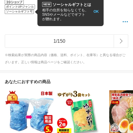
36本
50本
ソーシャルギフトとは
NEW
ポイントUPジャンル
4.67
(27件)
相手の住所を知らなくても、
OK
ソーシャルギフト可
SNSやメールなどでギフト
13時までの注文で当日出荷
が贈れます。
子供服 WREATH(リース)
1
/
150
※検索結果が実際の商品内容（価格、送料、ポイント、在庫等）と異なる場合がご
ざいます。正しい情報は商品ページをご確認ください。
あなたにおすすめの商品