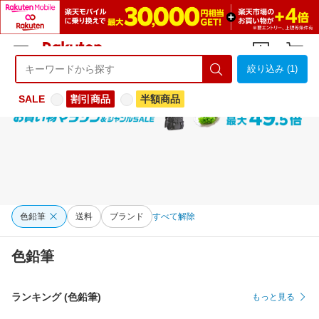
絞り込み (1)
ようこそ 楽天市場へ
ログイン
会員登録
SALE
割引商品
半額商品
色鉛筆
送料
ブランド
すべて解除
色鉛筆
ランキング (色鉛筆)
もっと見る