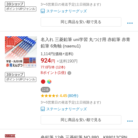
3〜5営業日の発送予定(土日祝除きます)
ポイントUPジャンル
ステーショナリーグッズ
同じ商品を安い順で見る
名入れ 三菱鉛筆 uni学習 丸つけ用 赤鉛筆 赤青
鉛筆 6角軸 (naenu1)
1,114円(価格+送料)
924
円
+送料190円
77.0円/本 (12本)
8
ポイント
(
1
倍)
ポイントUPジャンル
12本
4.45
(80件)
3〜5営業日の発送予定(土日祝除きます)
ステーショナリーグッズ
同じ商品を安い順で見る
色鉛筆 12色 三菱鉛筆 NO.880 K88012CPN