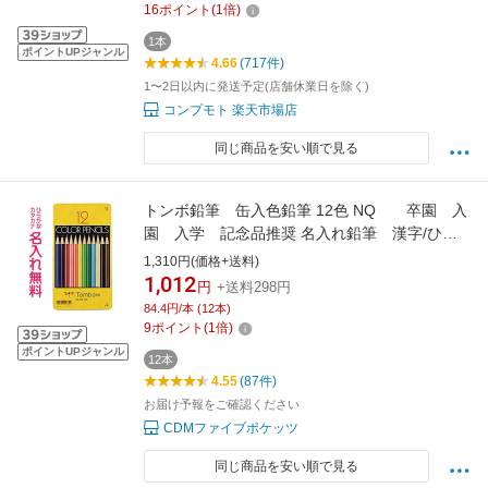
16
ポイント
(
1
倍)
1本
ポイントUPジャンル
4.66
(717件)
1〜2日以内に発送予定(店舗休業日を除く)
コンプモト 楽天市場店
同じ商品を安い順で見る
トンボ鉛筆 缶入色鉛筆 12色 NQ 卒園 入
園 入学 記念品推奨 名入れ鉛筆 漢字/ひら
がな/カタカナ名入れ無料
1,310円(価格+送料)
1,012
円
+送料298円
84.4円/本 (12本)
9
ポイント
(
1
倍)
ポイントUPジャンル
12本
4.55
(87件)
お届け予報をご確認ください
CDMファイブポケッツ
同じ商品を安い順で見る