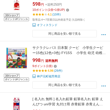
リー 事務用品 事務 CV-KIV
598
円
+送料250円
10
ポイント
(
1
倍+
1
倍UP)
4.1
(10件)
ポイントUPジャンル
取寄品:4〜7営業日以内発送予定:欠品時除く
オフィスランド
同じ商品を安い順で見る
サクラクレパス 日本製 クーピ 小学生クーピ
ー15色(12色+3色) FY15S 小学生 幼児 幼稚園
入学準備 入園 入学 新学期 日本製 クーピーお
998
円
送料無料
絵描き おえかき ぬりえ
9
ポイント
(
1
倍)
4.96
(26件)
神戸元町福芳商店
ポイントUPジャンル
同じ商品を安い順で見る
[ 名入れ 無料 ] 名入れ鉛筆 鉛筆名入れ 鉛筆 え
んぴつ uni学習 丸付け用 赤青鉛筆 赤青えんぴ
つ 5:5 ダース KGMYAKAO 三菱鉛筆