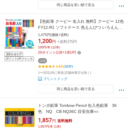
同じ商品を安い順で見る
【色鉛筆 クーピー 名入れ 無料】クーピー 12色
FY12-R1 ソフトケース 色えんぴつ いろえんぴ
つ サクラクレパス 小学生 幼児 子供 入園 卒園
1,475円(価格+送料)
新入学 入学 塗り絵 お絵描き SAKURA COUPY
1,200
円
+送料275円
PENCIL PLASTIC CASE SET 12 colors
100円/本 (12本)
20
ポイント
(
1
倍+
1
倍UP)
ポイントUPジャンル
12本
4.64
(36件)
1〜3日以内に発送(店舗休業日を除く)
プリントドッグ
同じ商品を安い順で見る
トンボ鉛筆 Tombow Pencil 缶入色鉛筆 36
色 NQ CB-NQ36C 目安在庫=○
1,857
円
送料無料
1,857円/本 (1本)