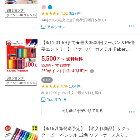
充電 子供おもちゃ 知育玩具 保育園 誕生日 クリ
スマス プレゼント
4.51
(627件)
ポイントUPジャンル
14時までの注文は当日出荷(日曜日を除く)
アルシオン
【8/11 01:59まで★最大3500円クーポン＆P5倍
要エントリー】 ファーバーカステル Faber
Castell 油性 水性 色鉛筆 100色 油彩/水彩
5,500
円〜
送料無料
Faber-Castell 油性色鉛筆 115700 100色 赤缶/
55.0円～/本 (100本)
水性色鉛筆 514001 100色 赤缶 プレゼント 入
250
ポイント
(
1
倍+
4
倍UP)
〜
学 卒業 誕生日祝い 記念日祝い 文房具 絵の具
100本
画
ポイントUPジャンル
4.46
(164件)
8/10 12:00までの注文で最短8/11お届け
You STYLE
同じ商品を安い順で見る
【8/15以降発送予定】 【名入れ商品】サクラ
クーピー ペンシル 12色 ソフトケース入り