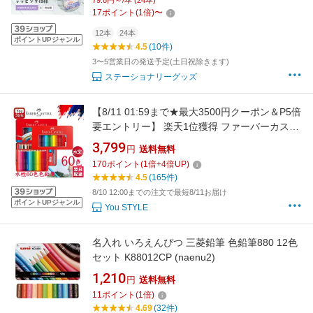
79.8円～/本 (24本)
男の子 女の子 シンプル(naenc2)
17
ポイント
(
1
倍)
〜
12本
24本
ポイントUPジャンル
4.5
(10件)
3〜5営業日の発送予定(土日祝除きます)
ステーショナリーグッズ
【8/11 01:59まで★最大3500円クーポン＆P5倍
要エントリー】 楽天1位獲得 ファーバーカステ
ル水彩60色 ファーバーカステル Faber-Castell
3,799
円
送料無料
水彩色鉛筆 60色セット 赤缶 115965 入学準備
170
ポイント
(
1
倍+
4
倍UP)
新学期 新入学準備 文具 文房具 贈り物 子供 こ
4.5
(165件)
ども 大人の塗り絵 画材 水彩絵具 絵の
8/10 12:00までの注文で最短8/11お届け
ポイントUPジャンル
You STYLE
名入れ いろえんぴつ 三菱鉛筆 色鉛筆880 12色
セット K88012CP (naenu2)
1,210
円
送料無料
11
ポイント
(
1
倍)
4.69
(32件)