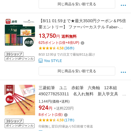
同じ商品を安い順で見る
【8/11 01:59まで★最大3500円クーポン＆P5倍
要エントリー】 ファーバーカステル Faber-
Castell 油性色鉛筆 ポリクロモス
13,750
円
送料無料
POLYCHROMOS 60色 緑缶 110060 プレゼン
625
ポイント
(
1
倍+
4
倍UP)
ト 入学 卒業 誕生日祝い 記念日祝い 文房具 絵
4.58
(36件)
の具 画材セット 豪華セット 高級色鉛筆 油彩セ
8/10 12:00までの注文で最短8/11お届け
ット 文具 高品
ポイントUPジャンル
You STYLE
同じ商品を安い順で見る
三菱鉛筆 ユニ 赤鉛筆 六角軸 12本組
4902778253311 名入れ無料 新入学文具
[M便 1/4]
1,144円(価格+送料)
924
円
+送料220円
8
ポイント
(
1
倍)
4.59
(17件)
ポイントUPジャンル
印刷無し翌日(印刷あり5日前後で発送