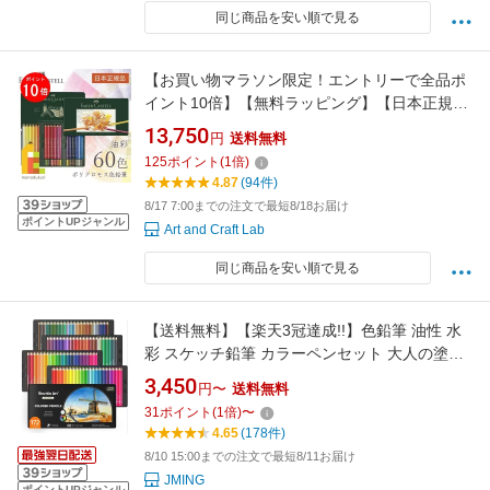
同じ商品を安い順で見る
【お買い物マラソン限定！エントリーで全品ポ
イント10倍】【無料ラッピング】【日本正規
品】 ファーバーカステル ポリクロモス色鉛筆
13,750
円
送料無料
60色 （缶入） 110060 faber castell いろえんぴ
125
ポイント
(
1
倍)
つ セット 高級色鉛筆 油彩 色鉛筆セット
4.87
(94件)
8/17 7:00までの注文で最短8/18お届け
ポイントUPジャンル
Art and Craft Lab
同じ商品を安い順で見る
【送料無料】【楽天3冠達成!!】色鉛筆 油性 水
彩 スケッチ鉛筆 カラーペンセット 大人の塗り
絵 メタリックカラー イラスト デザイン デッサ
3,450
円〜
送料無料
ン 落書き 紙函 子供用 初心者 入学お祝い プレ
31
ポイント
(
1
倍)
〜
ゼント
4.65
(178件)
8/10 15:00までの注文で最短8/11お届け
JMING
ポイントUPジャンル