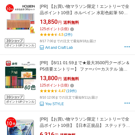
[PR]
【お買い物マラソン限定！エントリーで全
品ポイント10倍】ホルベイン 水彩色鉛筆 50色
セット (21195) 水彩画 なめらかな書き心地
13,850
円
送料無料
125
ポイント
(
1
倍)
4.5
(2件)
8/17 7:00までの注文で最短8/18お届け
ポイントUPジャンル
Art and Craft Lab
[PR]
【8/11 01:59まで★最大3500円クーポン＆
P5倍要エントリー】 ファーバーカステル 油性
色鉛筆 オリジナル 限定版シルクロード
13,800
円
送料無料
POLYCHROMO 敦煌 60色 緑缶 ギフトケース
125
ポイント
(
1
倍)
310061 プレゼント 入学 卒業 誕生日祝い 記念
4.47
(19件)
日祝い 文房具 絵の具 画材セット 豪華セット 子
8/10 12:00までの注文で最短8/11お届け
供 こども
ポイントUPジャンル
You STYLE
[PR]
【お買い物マラソン限定！エントリーで全
品ポイント10倍】【日本正規品】 ステッドラー
(STAEDTLER) カラトアクェレル 水彩色鉛筆
6,316