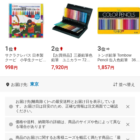
1
2
3
位
位
位
サクラクレパス 日本製
【お買得品】三菱鉛筆色
トンボ鉛筆 Tombow
クーピ 小学生クーピー
鉛筆 ユニカラー 72色
Pencil 缶入色鉛筆 36
15色(12色+3色)
セットUC72Cユニカラ
色 NQ CB-NQ36C 目
998
7,920
1,857
円
円
円
FY15S 小学生 幼児 幼
ー 色鉛筆大人の塗り絵・
安在庫=○
稚園 入学準備 入…
コロリアージ…
東京
お届け先:
並べ替え
お届け先(離島除く)への最安送料とお届け日を表示していま
す。 お届け日は目安のため、正確な情報は注文画面でご確認
ください。
価格や送料、納期等の詳細は、商品のサイズや色によって異な
る場合があります
商品のお届けに関するお客様ニーズを幅広く満たす商品に「最