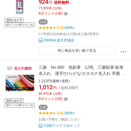
924
円
送料無料
MITSUBISHI uni
77.0円/本 (12本)
8
ポイント
(
1
倍)
12本
ポイントUPジャンル
4.74
(68件)
3-7営業日以内発送(土日除)名入無3営業日
PENNA 楽天市場店
同じ商品を安い順で見る
三菱 No.880 色鉛筆 12色 三菱鉛筆 鉛筆
名入れ 漢字/ひらがな/カタカナ名入れ 卒園 記
念 小学校 入学 えんぴつ エンピツ 名前 名入り
1,310円(価格+送料)
名前入り なまえ 名入れ漢字ひらがなカタカナ
1,012
円
+送料298円
えんぴつ ギフト プレゼント 卒園 入園 入学準備
84.4円/本 (12本)
入学祝い 新学期 男の子 女の子
9
ポイント
(
1
倍)
ポイントUPジャンル
12本
4.66
(80件)
お届け予報をご確認ください
CDMファイブポケッツ