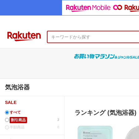
気泡浴器
SALE
ランキング (気泡浴器)
すべて
割引商品
2
半額商品
0