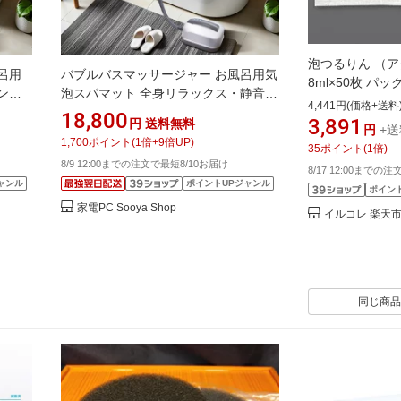
泡つるりん （
呂用
バブルバスマッサージャー お風呂用気
8ml×50枚 パッ
ン操
泡スパマット 全身リラックス・静音設
4,441円(価格+送料
ス 癒
計・リモコン操作・クッション付き 気
18,800
3,891
円
送料無料
円
+送
 スパ
泡マッサージで全身リラックス 敬老・
1,700
ポイント
(
1
倍+
9
倍UP)
35
ポイント
(
1
倍)
ッサ
癒し 癒しの気泡スパマット 温泉気
8/9 12:00までの注文で最短8/10お届け
分 家族
8/17 12:00までの
ャンル
ポイントUPジャンル
ポイン
家電PC Sooya Shop
イルコレ 楽天
同じ商品