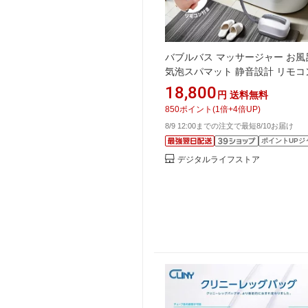
バブルバス マッサージャー お風
気泡スパマット 静音設計 リモコ
作 クッション付き 全身リラック
18,800
円
送料無料
しグッズ 敬老の日 ギフト 家庭用
850
ポイント
(
1
倍+
4
倍UP)
バスタイム リラックスグッズ マ
8/9 12:00までの注文で最短8/10お届け
ージ お風呂 快適 健康グッズ
ポイントUPジ
デジタルライフストア