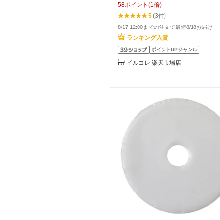
58
ポイント
(
1
倍)
5
(3件)
8/17 12:00までの注文で最短8/18お届け
ランキング入賞
ポイントUPジャンル
イルコレ 楽天市場店