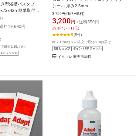
置き型浴槽バスタブ
シール 厚み2.5mm
50x72x42h 簡単取付 浴
12035/12037/12039 10枚入
3,750円(価格+送料)
ラスチック 低価格 浴
料)
3,200
円
+送料550円
ブ
送料19,690円
29
ポイント
(
1
倍)
5
(5件)
)
8/17 12:00までの注文で最短8/18お届け
注文で最短8/16お届け
ポイントUPジャンル
トUPジャンル
イルコレ 楽天市場店