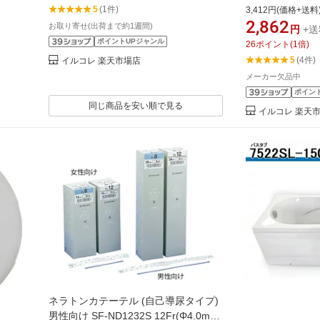
5
(1件)
3,412円(価格+送料
2,862
お取り寄せ(出荷まで約1週間)
円
+送
ポイントUPジャンル
26
ポイント
(
1
倍)
5
(4件)
イルコレ 楽天市場店
メーカー欠品中
ポイン
同じ商品を安い順で見る
イルコレ 楽天
ネラトンカテーテル (自己導尿タイプ)
男性向け SF-ND1232S 12Fr(Φ4.0mm)