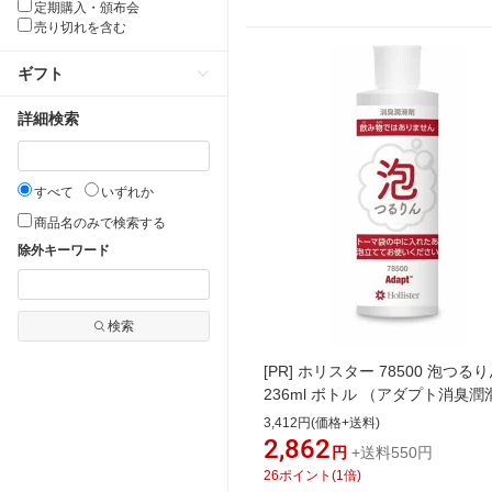
定期購入・頒布会
売り切れを含む
ギフト
詳細検索
すべて
いずれか
商品名のみで検索する
除外キーワード
検索
[PR]
ホリスター 78500 泡つるり
236ml ボトル （アダプト消臭
3,412円(価格+送料)
2,862
円
+送料550円
26
ポイント
(
1
倍)