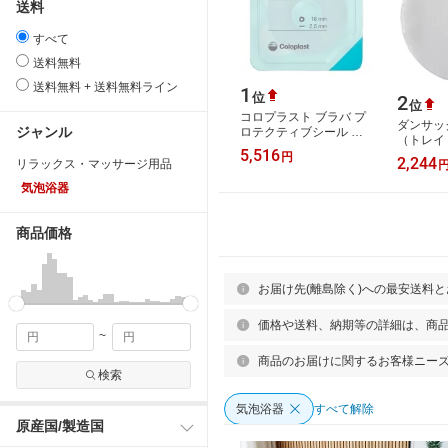
送料
すべて
送料無料
送料無料 + 送料無料ライン
1
位
2
位
コロプラスト ブラバ プ
ダンサッ
ジャンル
ロテクティブシール 厚
（トレイ 
み4.2mm
5,516
98 3枚入
円
2,244
12045/12047/12049 10
リラックス・マッサージ用品
枚入
気泡浴器
商品価格
お届け先(離島除く)への最安送料
価格や送料、納期等の詳細は、商
~
商品のお届けに関するお客様ニー
検索
気泡浴器
すべて解除
原産国/製造国