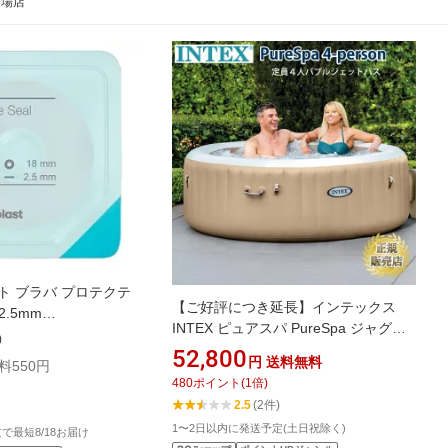
市場店
ト ブラバ プロテクテ
【ご好評につき延長】インテックス
.5mm
INTEX ピュアスパ PureSpa ジャグジ
2039 10枚入
)
ー 家庭用ジャグジー ジェットバス サ
52,800
円
送料無料
料550円
ウナ の後に プール 屋外 家庭用 ポータ
480
ポイント
(
1
倍)
ブルバスタブ ビニール 折りたたみ
2.5
(2件)
SPA 簡易 気泡風呂 気泡浴 気泡浴器 マ
1〜2日以内に発送予定(土日祝除く)
ッサージ バブルジェット 794リットル
注文で最短8/18お届け