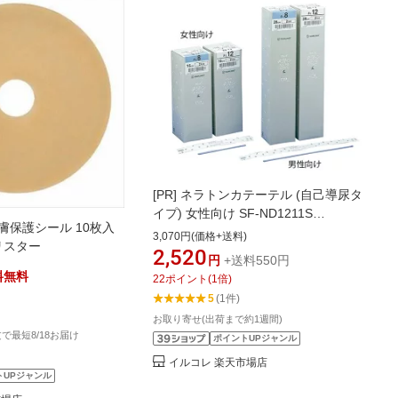
[PR]
ネラトンカテーテル (自己導尿タ
イプ) 女性向け SF-ND1211S
膚保護シール 10枚入
12Fr(Φ4.0mm) テルモ 7-4616-03
3,070円(価格+送料)
ホリスター
2,520
円
+送料550円
料無料
22
ポイント
(
1
倍)
5
(1件)
お取り寄せ(出荷まで約1週間)
注文で最短8/18お届け
ポイントUPジャンル
イルコレ 楽天市場店
トUPジャンル