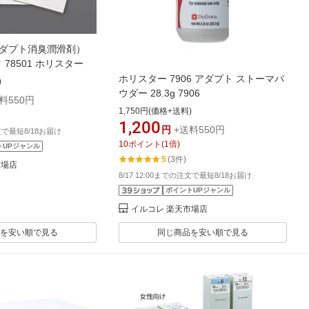
アダプト消臭潤滑剤）
ク 78501 ホリスター
ホリスター 7906 アダプト ストーマパ
)
ウダー 28.3g 7906
料550円
1,750円(価格+送料)
1,200
円
+送料550円
注文で最短8/18お届け
10
ポイント
(
1
倍)
トUPジャンル
5
(3件)
市場店
8/17 12:00までの注文で最短8/18お届け
ポイントUPジャンル
イルコレ 楽天市場店
を安い順で見る
同じ商品を安い順で見る