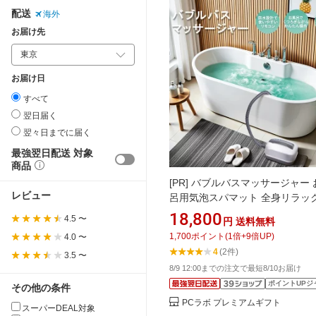
配送
海外
お届け先
お届け日
すべて
翌日届く
翌々日までに届く
最強翌日配送 対象
商品
[PR]
バブルバスマッサージャー 
レビュー
呂用気泡スパマット 全身リラッ
静音設計・リモコン操作・クッ
18,800
4.5 〜
円
送料無料
付き 気泡マッサージで全身リラ
1,700
ポイント
(
1
倍+
9
倍UP)
4.0 〜
敬老・癒し
4
(2件)
3.5 〜
8/9 12:00までの注文で最短8/10お届け
ポイントUPジ
その他の条件
PCラボ プレミアムギフト
スーパーDEAL対象