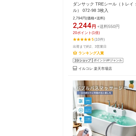
ダンサック TREシール（トレイ 
ル） 072-98 3枚入
2,794円(価格+送料)
2,244
円
+送料550円
20
ポイント
(
1
倍)
5
(10件)
出荷まで約2、3営業日
ランキング入賞
ポイントUPジャンル
イルコレ 楽天市場店