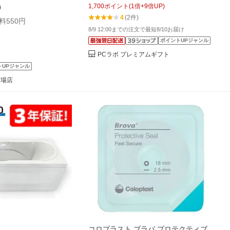
1,700
ポイント
(
1
倍+
9
倍UP)
)
癒し
4
(2件)
料550円
8/9 12:00までの注文で最短8/10お届け
ポイントUPジャンル
PCラボ プレミアムギフト
トUPジャンル
市場店
コロプラスト ブラバ プロテクティブ