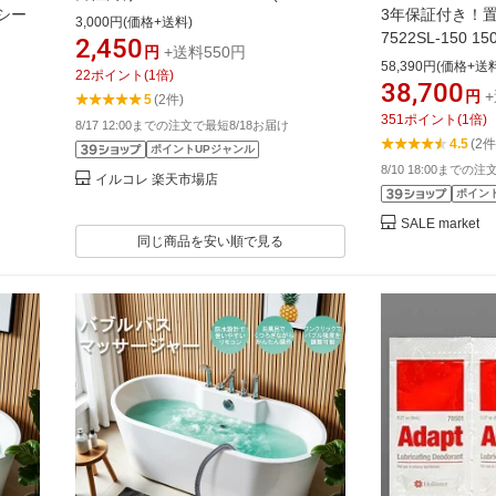
シー
3年保証付き！
テルモ 7-4617-03
3,000円(価格+送料)
7522SL-150 1
2,450
円
+送料550円
槽専門的ABSプ
58,390円(価格+送
22
ポイント
(
1
倍)
槽 風呂 バスタ
38,700
円
+
5
(2件)
351
ポイント
(
1
倍)
8/17 12:00までの注文で最短8/18お届け
4.5
(2件
ポイントUPジャンル
8/10 18:00までの
イルコレ 楽天市場店
ポイン
SALE market
同じ商品を安い順で見る