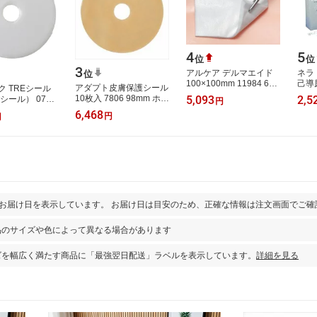
4
5
位
位
3
アルケア デルマエイド
ネラ
位
100×100mm 11984 6号
己導
アダプト皮膚保護シール
ク TREシール
100枚入
SF-
10枚入 7806 98mm ホリ
5,093
2,5
シール） 072-
円
12Fr
スター
6,468
4616
円
円
とお届け日を表示しています。 お届け日は目安のため、正確な情報は注文画面でご確
品のサイズや色によって異なる場合があります
ズを幅広く満たす商品に「最強翌日配送」ラベルを表示しています。
詳細を見る