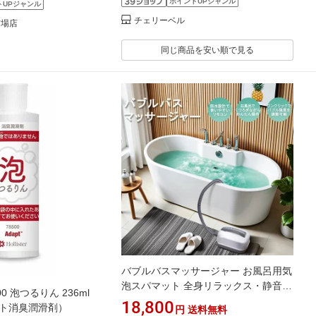
ポイントUPジャンル
温泉気分
トUPジャンル
チェリーベル
市場店
同じ商品を安い順で見る
バブルバスマッサージャー お風呂用気
泡スパマット 全身リラックス・静音設
0 泡つるりん 236ml
計・リモコン操作・クッション付き 気
18,800
プト消臭潤滑剤）
円
送料無料
泡マッサージで全身リラックス 敬老・