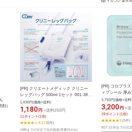
イルコレ 楽天
[PR]
コロプラス
[PR]
クリエートメディック クリニー
ィブシール 厚み2
レッグバッグ 500ml 1セット 001-380-
12035/12037/1
ん
3,750円(価格+送料
0500
1,430円(価格+送料)
3,200
潤滑剤）
1,180
円
+送
円
+送料250円
29
ポイント
(
1
倍)
11
ポイント
(
1
倍)
5
(5件)
4.17
(6件)
8/17 12:00までの
14時までの注文で当日発送(営業日のみ)