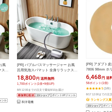
[PR]
アダプト皮
お風
[PR]
バブルバスマッサージャー お風
7806 98mm 
クス・
呂用気泡スパマット 全身リラックス・
ション
静音設計・リモコン操作・クッション
6,468
18,800
円
送
円
送料無料
ックス
付き 気泡マッサージで全身リラックス
58
ポイント
(
1
倍)
1,700
ポイント
(
1
倍+
9
倍UP)
敬老・癒し
5
(3件)
8/9 12:00までの注文で最短8/10お届け
8/17 12:00までの
ポイントUPジャンル
ランキング入賞
ャンル
和洋電機
ポイン