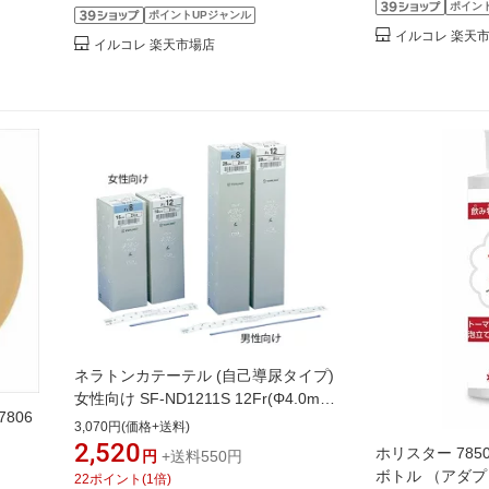
ポイン
ポイントUPジャンル
イルコレ 楽天
イルコレ 楽天市場店
ネラトンカテーテル (自己導尿タイプ)
女性向け SF-ND1211S 12Fr(Φ4.0mm)
806
テルモ 7-4616-03
3,070円(価格+送料)
2,520
ホリスター 7850
円
+送料550円
ボトル （アダ
22
ポイント
(
1
倍)