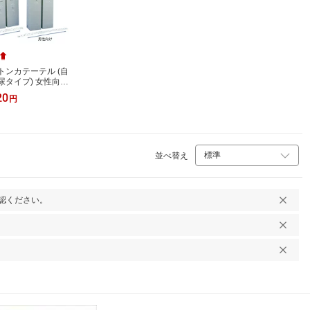
トンカテーテル (自
尿タイプ) 女性向け
ND1211S
20
円
(Φ4.0mm) テルモ 7-
-03
並べ替え
認ください。