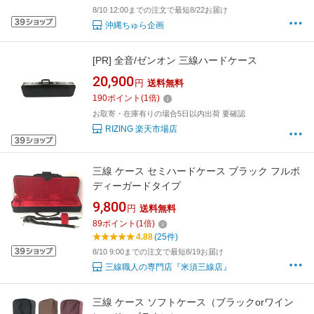
8/10 12:00までの注文で最短8/22お届け
沖縄ちゅら企画
[PR]
全音/ゼンオン 三線ハードケース
20,900
円
送料無料
190
ポイント
(
1
倍)
お取寄・在庫有りの場合5日以内出荷 要確認
RIZING 楽天市場店
三線 ケース セミハードケース ブラック フルボ
ディーガードタイプ
9,800
円
送料無料
89
ポイント
(
1
倍)
4.88
(25件)
8/10 9:00までの注文で最短8/19お届け
三線職人の専門店『米須三線店』
三線 ケース ソフトケース（ブラックorワイン