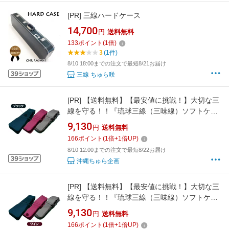
[PR]
三線ハードケース
14,700
円
送料無料
133
ポイント
(
1
倍)
3
(1件)
8/10 18:00までの注文で最短8/21お届け
三線 ちゅら咲
[PR]
【送料無料】【最安値に挑戦！】大切な三
線を守る！！『琉球三線（三味線）ソフトケー
ス♪（カラー：ブラック）』（リュック式肩掛
9,130
円
送料無料
け）
166
ポイント
(
1
倍+
1
倍UP)
8/10 12:00までの注文で最短8/22お届け
沖縄ちゅら企画
[PR]
【送料無料】【最安値に挑戦！】大切な三
線を守る！！『琉球三線（三味線）ソフトケー
ス♪（カラー：ワイン・あずき色）』（リュッ
9,130
円
送料無料
ク式肩掛け）
166
ポイント
(
1
倍+
1
倍UP)