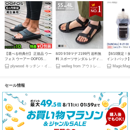
【選べる特典付】 正規品 ウー
8/20 9:59マデ 2199円 送料無
【8/10限定！
フォス ウーアー OOFOS
料 スポーツサンダル レディー
イントバック】
Ooahhサンダル リカバリーサ
ス メンズ キッズ フラットサ
料無料】【1＆
plywood キッチン・インテリア雑貨
welleg from アウトレットシューズ
MagicMag
ンダル 疲れない メンズ レデ
ンダル 面ファスナー ぺたんこ
コール R-21 
ィース クッション 長時間 シ
3E 歩きやすい 軽量 楽 履きや
700ml ＆ 
ャワーサンダル 履き心地 歩き
すい アウトドア 海 水遊び 夏
700g 詰替え
セール情報
やすい 軽量 スポーツ 回復 旅
小さいサイズ 大きいサイズ ブ
SUNCALL 
行◇おしゃれ ブランド ビーチ
ラック 黒 ssa
ィル エイジン
サンダル ぺたんこ 送料無料
ケア 残留アル
ハリ コシ ヘ