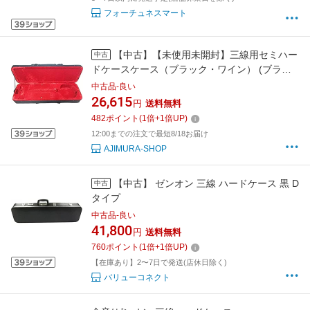
フォーチュネスマート
【中古】【未使用未開封】三線用セミハー
中古
ドケースケース（ブラック・ワイン） (ブラッ
ク)
中古品-良い
26,615
円
送料無料
482
ポイント
(
1
倍+
1
倍UP)
12:00までの注文で最短8/18お届け
AJIMURA-SHOP
【中古】 ゼンオン 三線 ハードケース 黒 D
中古
タイプ
中古品-良い
41,800
円
送料無料
760
ポイント
(
1
倍+
1
倍UP)
【在庫あり】2〜7日で発送(店休日除く)
バリューコネクト