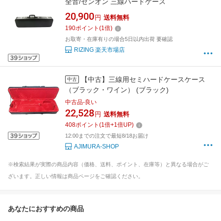
全音/ゼンオン 三線ハードケース
20,900
円
送料無料
190
ポイント
(
1
倍)
お取寄・在庫有りの場合5日以内出荷 要確認
RIZING 楽天市場店
【中古】三線用セミハードケースケース
中古
（ブラック・ワイン） (ブラック)
中古品-良い
22,528
円
送料無料
408
ポイント
(
1
倍+
1
倍UP)
12:00までの注文で最短8/18お届け
AJIMURA-SHOP
※検索結果が実際の商品内容（価格、送料、ポイント、在庫等）と異なる場合がご
ざいます。正しい情報は商品ページをご確認ください。
あなたにおすすめの商品