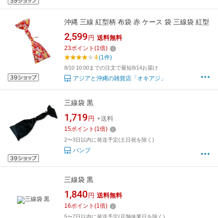
沖縄 三線 紅型柄 布袋 赤 ケース 袋 三線袋 紅型
2,599
円
送料無料
23
ポイント
(
1
倍)
4
(1件)
8/10 10:00までの注文で最短8/14お届け
アジアと沖縄の雑貨店「オキアジ」
三線袋 黒
1,719
円
+送料
15
ポイント
(
1
倍)
2〜3日以内に発送予定(土日祝を除く)
バンブ
三線袋 黒
1,840
円
送料無料
16
ポイント
(
1
倍)
5〜7日以内に発送予定(店舗休業日を除く)