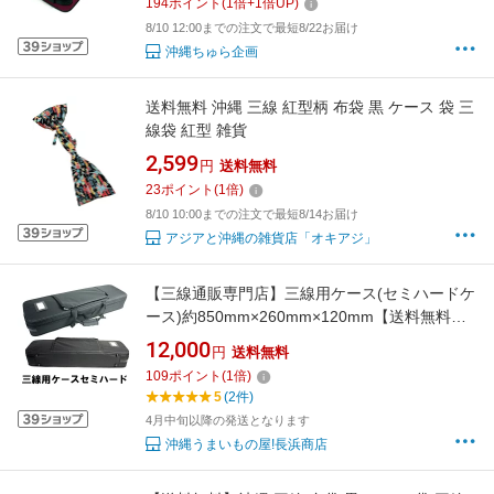
194
ポイント
(
1
倍+
1
倍UP)
8/10 12:00までの注文で最短8/22お届け
沖縄ちゅら企画
送料無料 沖縄 三線 紅型柄 布袋 黒 ケース 袋 三
線袋 紅型 雑貨
2,599
円
送料無料
23
ポイント
(
1
倍)
8/10 10:00までの注文で最短8/14お届け
アジアと沖縄の雑貨店「オキアジ」
【三線通販専門店】三線用ケース(セミハードケ
ース)約850mm×260mm×120mm【送料無料】
黒のみとなります
12,000
円
送料無料
109
ポイント
(
1
倍)
5
(2件)
4月中旬以降の発送となります
沖縄うまいもの屋!長浜商店