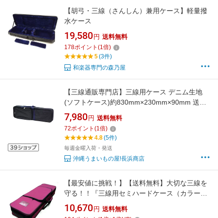
【胡弓・三線（さんしん）兼用ケース】軽量撥
水ケース
19,580
円
送料無料
178
ポイント
(
1
倍)
5
(3件)
和楽器専門の森乃屋
【三線通販専門店】三線用ケース デニム生地
(ソフトケース)約830mm×230mm×90mm 送料
無料 三線 ケース リュック
7,980
円
送料無料
72
ポイント
(
1
倍)
4.8
(5件)
毎週金曜入荷・発送
沖縄うまいもの屋!長浜商店
【最安値に挑戦！】【送料無料】大切な三線を
守る！！『三線用セミハードケース（カラー：
ワイン）♪』
10,670
円
送料無料