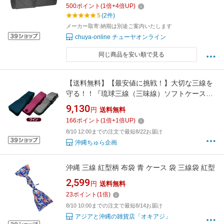
500
ポイント
(
1
倍+
4
倍UP)
5
(2件)
メーカー取寄:納期は別途ご案内いたします
chuya-online チューヤオンライン
同じ商品を安い順で見る
【送料無料】【最安値に挑戦！】大切な三線を
守る！！『琉球三線（三味線）ソフトケース
♪（カラー：ワイン・あずき色）』（リュック
9,130
円
送料無料
式肩掛け）
166
ポイント
(
1
倍+
1
倍UP)
8/10 12:00までの注文で最短8/22お届け
沖縄ちゅら企画
沖縄 三線 紅型柄 布袋 青 ケース 袋 三線袋 紅型
2,599
円
送料無料
23
ポイント
(
1
倍)
8/10 10:00までの注文で最短8/14お届け
アジアと沖縄の雑貨店「オキアジ」