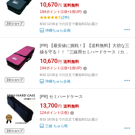
ー：ブラック）♪』
10,670
円
送料無料
194
ポイント
(
1
倍+
1
倍UP)
5
(2件)
8/10 12:00までの注文で最短8/22お届け
沖縄ちゅら企画
[PR]
【最安値に挑戦！】【送料無料】大切な三
線を守る！！『三線用セミハードケース（カラ
ー：ワイン）♪』
10,670
円
送料無料
194
ポイント
(
1
倍+
1
倍UP)
8/10 12:00までの注文で最短8/22お届け
沖縄ちゅら企画
[PR]
セミハードケース
13,700
円
送料無料
124
ポイント
(
1
倍)
8/10 18:00までの注文で最短8/21お届け
三線 ちゅら咲