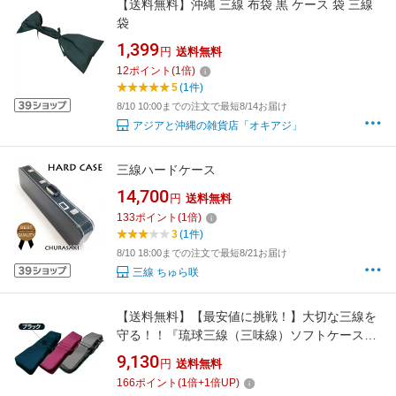
【送料無料】沖縄 三線 布袋 黒 ケース 袋 三線
袋
1,399
円
送料無料
12
ポイント
(
1
倍)
5
(1件)
8/10 10:00までの注文で最短8/14お届け
アジアと沖縄の雑貨店「オキアジ」
三線ハードケース
14,700
円
送料無料
133
ポイント
(
1
倍)
3
(1件)
8/10 18:00までの注文で最短8/21お届け
三線 ちゅら咲
【送料無料】【最安値に挑戦！】大切な三線を
守る！！『琉球三線（三味線）ソフトケース
♪（カラー：ブラック）』（リュック式肩掛
9,130
円
送料無料
け）
166
ポイント
(
1
倍+
1
倍UP)