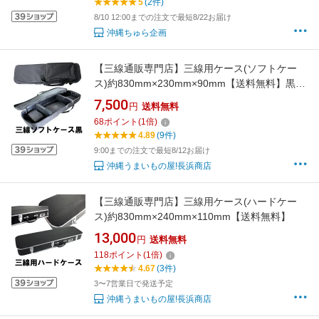
5
(2件)
8/10 12:00までの注文で最短8/22お届け
沖縄ちゅら企画
【三線通販専門店】三線用ケース(ソフトケー
ス)約830mm×230mm×90mm【送料無料】黒・
あずき・茶色の3色から選べます三線 ケース リ
7,500
円
送料無料
ュック
68
ポイント
(
1
倍)
4.89
(9件)
9:00までの注文で最短8/12お届け
沖縄うまいもの屋!長浜商店
【三線通販専門店】三線用ケース(ハードケー
ス)約830mm×240mm×110mm【送料無料】
13,000
円
送料無料
118
ポイント
(
1
倍)
4.67
(3件)
3〜7営業日で発送予定
沖縄うまいもの屋!長浜商店