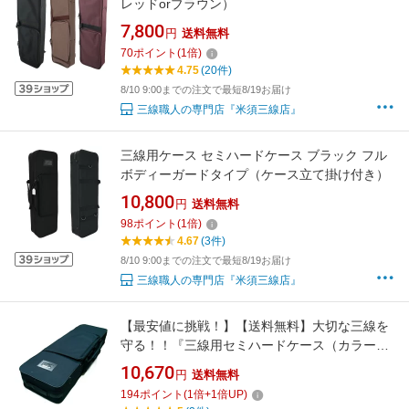
レッドorブラウン）
7,800
円
送料無料
70
ポイント
(
1
倍)
4.75
(20件)
8/10 9:00までの注文で最短8/19お届け
三線職人の専門店『米須三線店』
三線用ケース セミハードケース ブラック フル
ボディーガードタイプ（ケース立て掛け付き）
10,800
円
送料無料
98
ポイント
(
1
倍)
4.67
(3件)
8/10 9:00までの注文で最短8/19お届け
三線職人の専門店『米須三線店』
【最安値に挑戦！】【送料無料】大切な三線を
守る！！『三線用セミハードケース（カラー：
ブラック）♪』
10,670
円
送料無料
194
ポイント
(
1
倍+
1
倍UP)