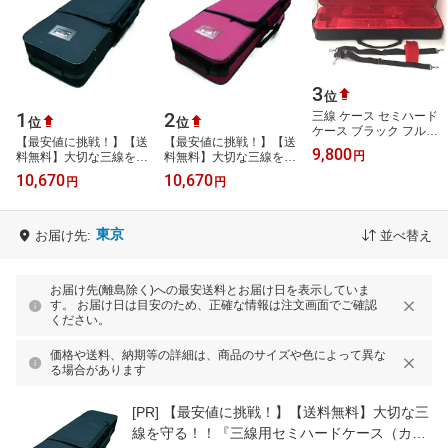
3
位
1
2
三線 ケース セミハード
位
位
ケース ブラック フルボ
【最安値に挑戦！】【送
【最安値に挑戦！】【送
ディーガードタイプ
9,800
円
料無料】大切な三線を守
料無料】大切な三線を守
る！！『三線用セミハー
る！！『三線用セミハー
10,670
10,670
円
円
ドケース（カラー：ブラ
ドケース（カラー：ワイ
ック）♪』
ン）♪』
東京
お届け先:
並べ替え
お届け先(離島除く)への最安送料とお届け日を表示していま
す。 お届け日は目安のため、正確な情報は注文画面でご確認
ください。
価格や送料、納期等の詳細は、商品のサイズや色によって異な
る場合があります
[PR]
【最安値に挑戦！】【送料無料】大切な三
線を守る！！『三線用セミハードケース（カラ