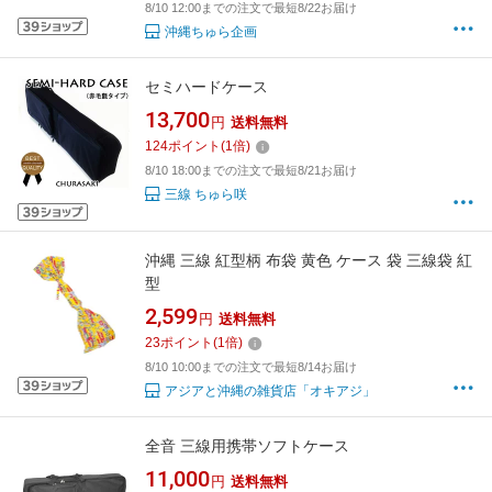
8/10 12:00までの注文で最短8/22お届け
沖縄ちゅら企画
セミハードケース
13,700
円
送料無料
124
ポイント
(
1
倍)
8/10 18:00までの注文で最短8/21お届け
三線 ちゅら咲
沖縄 三線 紅型柄 布袋 黄色 ケース 袋 三線袋 紅
型
2,599
円
送料無料
23
ポイント
(
1
倍)
8/10 10:00までの注文で最短8/14お届け
アジアと沖縄の雑貨店「オキアジ」
全音 三線用携帯ソフトケース
11,000
円
送料無料