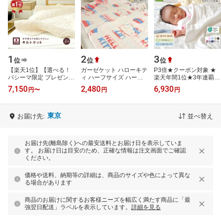
1
2
3
位
位
位
【楽天1位】【選べる！
ガーゼケット ハローキテ
P3倍★クーポン対象 ★
パシーマ限定 プレゼン
ィ ハーフサイズ ハーフ
楽天年間1位★3年連覇
ト】パシーマ キルトケッ
ケット 綿混 3重ガーゼ 夏
松並木 元祖 無添加 ガー
7,150
2,480
6,930
円
〜
円
円
ト セミシングル ジュニ
掛け 肌掛け 涼感 吸水 通
ゼケット ベビー 5重日本
アプラス 12…
気性 …
製 綿100% …
東京
お届け先:
並べ替え
お届け先(離島除く)への最安送料とお届け日を表示していま
す。 お届け日は目安のため、正確な情報は注文画面でご確認
ください。
価格や送料、納期等の詳細は、商品のサイズや色によって異な
る場合があります
商品のお届けに関するお客様ニーズを幅広く満たす商品に「最
強翌日配送」ラベルを表示しています。
詳細を見る