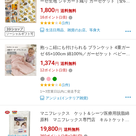
ーゼ生地 ジャガード織り ガーゼケット［全6柄
［約70×140cm 大判 バスタオル 大きめ 保育園
1,800
円
送料無料
布団セット ハーフケット ソーシャル ギフト プ
16
ポイント
(
1
倍)
レゼント ノルディック 綿100% 子供 グッズ
4
(1件)
生活日用品、雑貨のお店。等身大
ソーシャルギフト可
抱っこ紐にも付けられる ブランケット 4重ガー
ゼ 65×100cm 綿100%／ガーゼケット ベビー
ベビー ブランケット 夏 抱っこ紐 ケープ 春 夏
1,374
円
送料無料
ベビーカー ブランケット ひざ掛け お昼寝ケッ
12
ポイント
(
1
倍)
ト 出産祝い／kukka ja puu クッカヤプー【ネコ
ポス対応】【8／7雑貨追加MD】
4
(1件)
1〜3営業日以内に発送予定
アンジェ(インテリア雑貨)
マニフレックス ケット＆シーツ医療用脱脂綿
原料 マニフレックス専門店 キルトケット
ダブルサイズ パシーマ
19,800
円
送料無料