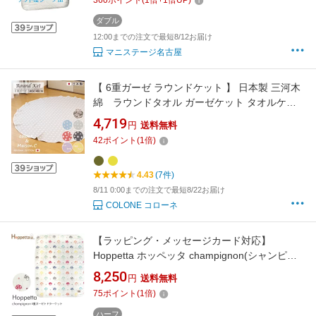
360
ポイント
(
1
倍+
1
倍UP)
ダブル
12:00までの注文で最短8/12お届け
マニステージ名古屋
【 6重ガーゼ ラウンドケット 】 日本製 三河木
綿 ラウンドタオル ガーゼケット タオルケッ
ト ラグ おしゃれ 洗える マルチカバー 円形 ラ
4,719
円
送料無料
ウンド サークル 円形 タオル インスタ ガーゼケ
42
ポイント
(
1
倍)
ット 140×140cm ふわふわ ベビーケット 涼し
い 冷房対策
4.43
(7件)
8/11 0:00までの注文で最短8/22お届け
COLONE コローネ
【ラッピング・メッセージカード対応】
Hoppetta ホッペッタ champignon(シャンピニ
オン) 6重ガーゼトドラーケット 【ラッピング
8,250
円
送料無料
対応】 ブランケット ガーゼ 出産祝い Hoppetta
75
ポイント
(
1
倍)
ホッペッタ ケット ギフト
ハーフ