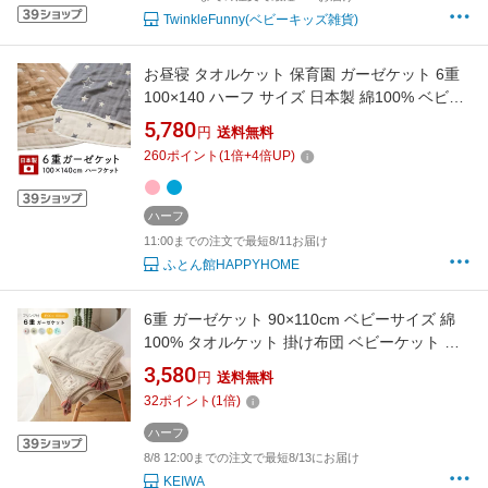
TwinkleFunny(ベビーキッズ雑貨)
お昼寝 タオルケット 保育園 ガーゼケット 6重
100×140 ハーフ サイズ 日本製 綿100% ベビー
赤ちゃん 子供 お昼寝 幼稚園 お昼寝ケット ベビ
5,780
円
送料無料
ーケット 丸洗い 洗濯 かわいい ハリネズミ はり
260
ポイント
(
1
倍+
4
倍UP)
ねずみ 星 スター ハーフケット 北欧 おしゃれ
すくすくガーゼ 出産祝い
ハーフ
11:00までの注文で最短8/11お届け
ふとん館HAPPYHOME
6重 ガーゼケット 90×110cm ベビーサイズ 綿
100% タオルケット 掛け布団 ベビーケット ブ
ランケット ひざ掛け 通気性 柔らかく 無添加 保
3,580
円
送料無料
育園 お昼寝 出産祝い 新生児 おくるみ 入園準備
32
ポイント
(
1
倍)
敏感肌 静電気防止 北欧 おしゃれ フリンジ付 か
わいい ギフト 春夏 夏 夏用
ハーフ
8/8 12:00までの注文で最短8/13にお届け
KEIWA