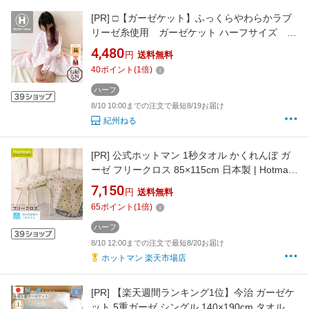
[PR]
□【ガーゼケット】ふっくらやわらかラブ
リーゼ糸使用 ガーゼケット ハーフサイズ
100×140cm 幼稚園 保育園 お昼寝 柔らか
4,480
円
送料無料
40
ポイント
(
1
倍)
ハーフ
8/10 10:00までの注文で最短8/19お届け
紀州ねる
[PR]
公式ホットマン 1秒タオル かくれんぼ ガ
ーゼ フリークロス 85×115cm 日本製 | Hotman
ブランド ギフト 出産祝い ひざ掛け お昼寝 タオ
7,150
円
送料無料
ルケット 保育園 夏 秋 一秒タオル タオル 赤ち
65
ポイント
(
1
倍)
ゃん
ハーフ
8/10 12:00までの注文で最短8/20お届け
ホットマン 楽天市場店
[PR]
【楽天週間ランキング1位】今治 ガーゼケ
ット 5重ガーゼ シングル 140×190cm タオルケ