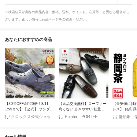
※検索結果が実際の商品内容（価格、送料、ポイント、在庫等）と異なる場合がご
ざいます。正しい情報は商品ページをご確認ください。
あなたにおすすめの商品
【30％OFF＆P20倍！8/11
【返品交換無料】ローファー
【最安値に挑戦
1:59まで】【公式】 サンダル
痛くない 歩きやすい 軽量 快
レス】 お茶 
クロックス メンズ レディース
適 パンプス 日本製 本革 3セン
ル 500ml 24
クロックス公式ショップ楽天市場店
Pointer PORTEE
情熱畑 
crocs オフロード スポーツ ク
チヒール ローヒール レディー
ス ミツウロコ 
ロッグ スポーツサンダル アウ
ス コンフォート ブラック グ
葉 日本茶 箱買
トドアサンダル 軽量 クッショ
レー ブラウン 22.0 25.0 オフ
箱 2箱 選択可
セール情報
ン性 通気性 柔軟性 幅広 男女
ィス 小さいサイズ 大きいサイ