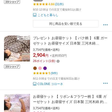
4.84
(31件)
8/10 12:00までの注文で最短8/11お届け
こどもと暮らし
同じ商品を安い順で見る
プレゼント お昼寝ケット 【 バク柄 】 6重 ガー
ゼケット お昼寝サイズ 日本製 三河木綿
85×115cm ベビーケット ブランケット ハーフ
3,754円(価格+送料)
ケット キッズサイズ 膝掛け 肌掛け布団 春 夏
2,904
円
+送料850円
肌掛け 綿毛布 ブランケット さらさら さらっと
26
ポイント
(
1
倍)
冷え防止 吸湿速乾 涼しい 冷房対策
5
(9件)
8/11 0:00までの注文で最短8/22お届け
COLONE コローネ
お昼寝ケット 【 リボン＆フラワー柄 】 6重 ガ
ーゼケット お昼寝サイズ 日本製 三河木綿 約
85×115cm ベビーケット ブランケット ハーフ
3,754円(価格+送料)