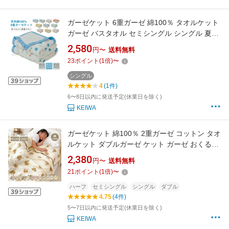
ガーゼケット 6重ガーゼ 綿100％ タオルケット
ガーゼ バスタオル セミシングル シングル 夏用
夏布団 やわらか 天然有機コットン 湯上り 沐浴
2,580
円〜
送料無料
ガーゼ 吸水 通気性 洗える 肌掛け 夏掛け 夏 ケ
23
ポイント
(
1
倍)
〜
ット 敏感肌用 タオル 子供 大人 赤ちゃん キッ
ズ 保育園 出産祝い プレゼント
シングル
4
(1件)
6〜8日以内に発送予定(休業日を除く)
KEIWA
ガーゼケット 綿100％ 2重ガーゼ コットン タオ
ルケット ダブルガーゼ ケット ガーゼ おくるみ
シングル ダブル ハーフサイズ 夏掛け 涼感 吸水
2,380
円〜
送料無料
性 肌掛け布団 夏布団 通気性 敏感肌 ふんわり
21
ポイント
(
1
倍)
〜
柔らか ベビー 子供 大人 薄手 冷房対策 夏用 送
料無料 贈り物 ギフト
ハーフ
セミシングル
シングル
ダブル
4.75
(4件)
5〜7日以内に発送予定(休業日を除く)
KEIWA