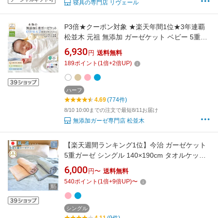
寝具の専門店 リヴェール
P3倍★クーポン対象 ★楽天年間1位★3年連覇
松並木 元祖 無添加 ガーゼケット ベビー 5重日
本製 綿100% 85×115 全10種類 汗を0秒吸水 さ
6,930
円
送料無料
らふわ 夏 冬 年中快眠 敏感肌 赤ちゃんも安心
189
ポイント
(
1
倍+
2
倍UP)
ヌーディコットン(R) 本物ガーゼ織物 エコテッ
クス認証 タオルケット 辺見様絶賛
ハーフ
4.69
(774件)
8/10 10:00までの注文で最短8/11お届け
無添加ガーゼ専門店 松並木
【楽天週間ランキング1位】今治 ガーゼケット
5重ガーゼ シングル 140×190cm タオルケット
ガーゼ ボリューム 肌にやさしい 肌掛け 柔らか
6,000
円〜
送料無料
い 軽い ベビー 綿100% 日本製 ブランケット 軽
540
ポイント
(
1
倍+
9
倍UP)
〜
量 洗える 赤ちゃん 子供 冬 さらさら 速乾 部屋
干し ふわふわ
シングル