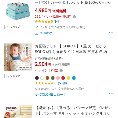
ーゼ掛け ガーゼタオルケット 綿100% やわらか
肌触り 肌掛け布団 通気性 吸水性 夏快眠 洗える
4,980
円
送料無料
肌掛け 春夏 プレゼント 出産祝い オールシーズ
225
ポイント
(
1
倍+
4
倍UP)
ン 200x240cm
5
(1件)
8/10 12:00までの注文で最短8/15お届け
ゆゆかか
お昼寝ケット 【 SOKO+ 】 6重 ガーゼケット
SOKO+柄 お昼寝サイズ 日本製 三河木綿 約
85×115cm ベビーケット ブランケット ハーフ
3,754円(価格+送料)
ケット キッズサイズ 年中素材 涼しい 冷房対策
2,904
円
+送料850円
夏 肌掛け 綿毛布 ブランケット 膝掛け さらさら
26
ポイント
(
1
倍)
さらっと 冷え防止 吸湿速乾
4.93
(55件)
8/11 0:00までの注文で最短8/22お届け
COLONE コローネ
【楽天1位】【選べる！パシーマ限定 プレゼン
ト】パシーマ キルトケット セミシングル ジュ