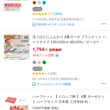
ハーフ
4.77
(39件)
1〜4日以内に発送予定(店舗休業日を除く)
ORI365 オリサンロクゴ今治
洗うほどにふんわり 4重ガーゼ ブランケット ハ
ーフサイズ 130×100cm 綿100%／ガーゼケッ
ト ハーフ ガーゼケット ベビー ガーゼケット 保
1,794
円
送料無料
育園 ベビー ブランケット 夏 ひざ掛け お昼寝ケ
16
ポイント
(
1
倍)
ット 出産祝い／kukka ja puu クッカヤプー【送
料無料】【8／7雑貨追加MD】
ハーフ
4
(2件)
8/17 12:00までの注文で最短8/20お届け
アンジェ(インテリア雑貨)
ハーフケット 【 ドロップ柄 】 6重 ガーゼケッ
ト ハーフサイズ 日本製 三河木綿 約
100×140cm 年中素材 涼しい 冷房対策 夏 肌掛
2,850円(価格+送料)