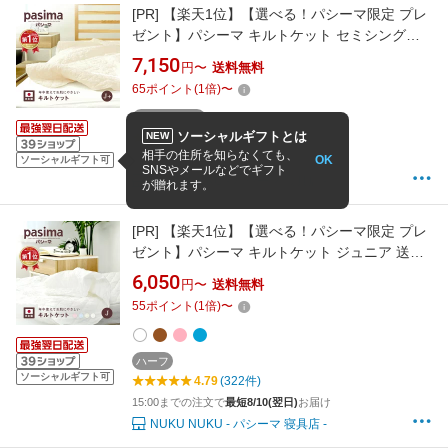
[PR]
【楽天1位】【選べる！パシーマ限定 プレ
ゼント】パシーマ キルトケット セミシングル
ジュニアプラス 120×207cm 送料無料 肌掛け布
7,150
円〜
送料無料
団 龍宮正規品 綿 ガーゼケット 日本製 タオルケ
65
ポイント
(
1
倍)
〜
ット ガーゼ pasima パシーマ ZIP #5806L PS
母の日
セミシングル
ソーシャルギフトとは
NEW
4.77
(188件)
相手の住所を知らなくても、
OK
15:00までの注文で
最短8/10(翌日)
お届け
ソーシャルギフト可
SNSやメールなどでギフト
NUKU NUKU - パシーマ 寝具店 -
が贈れます。
[PR]
【楽天1位】【選べる！パシーマ限定 プレ
ゼント】パシーマ キルトケット ジュニア 送料
無料 綿 洗える 肌ふとん 夏掛け布団 オールシー
6,050
円〜
送料無料
ズン 龍宮正規品 肌布団 日本製 寝具 喘息 安心
55
ポイント
(
1
倍)
〜
ガーゼ コットン 子供 パシーマ ZIP #5806 PS
母の日
ハーフ
ソーシャルギフト可
4.79
(322件)
15:00までの注文で
最短8/10(翌日)
お届け
NUKU NUKU - パシーマ 寝具店 -