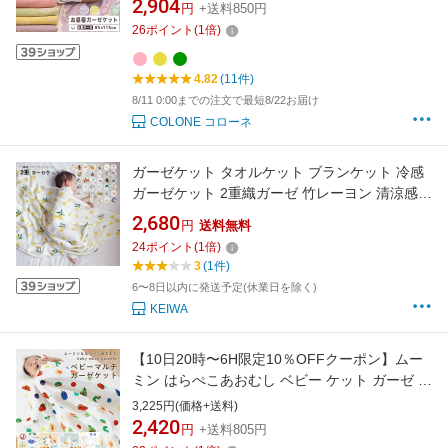
ケット キッズサイズ 年中素材 涼しい 冷房対策
2,904
円
+送料850円
夏 肌掛け 綿毛布 ブランケット 膝掛け さらさら
26
ポイント
(
1
倍)
さらっと 冷え防止 吸湿速乾
4.82
(11件)
8/11 0:00までの注文で最短8/22お届け
COLONE コローネ
ガーゼケット タオルケット ブランケット 冷感
ガーゼケット 2重織ガーゼ 竹レーヨン 清涼感
120x120cm 子供用 ベビー用 赤ちゃん 薄手 柔
2,680
円
送料無料
らかい 吸水性 通気性 軽量 涼しげ 掛け布団 バ
24
ポイント
(
1
倍)
スローブ タオル 夏布団 夏新作 新生児 出産祝い
3
(1件)
6〜8日以内に発送予定(休業日を除く)
KEIWA
【10日20時〜6H限定10％OFFクーポン】ムー
ミン はらぺこあおむし ベビー ケット ガーゼ ガ
ーゼケット マルチ 100×100cm 保育園 お昼寝
3,225円(価格+送料)
ケット 綿100％ 保育所 お出かけ 洗濯機OK ウ
2,420
円
+送料805円
ォッシャブル