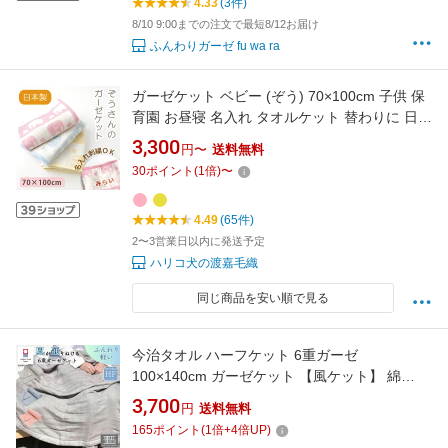
4.33
(3件)
8/10 9:00までの注文で最短8/12お届け
ふんわりガーゼ fu wa ra
ガーゼケット ベビー (ぞう) 70×100cm 子供 保
育園 お昼寝 名入れ タオルケット 替わりに 日本
製 五重ガーゼ メール便送料無料 赤ちゃん お腹
3,300
円〜
送料無料
ケット キッズ 出産祝い 綿100% 男の子 女の子
30
ポイント
(
1
倍)
〜
三河木綿
4.49
(65件)
2〜3営業日以内に発送予定
ハリコ犬の渡嘉毛織
同じ商品を安い順で見る
今治タオル ハーフケット 6重ガーゼ
100×140cm ガーゼケット 【風ケット】 綿
100％ 日本製 軽量 洗える 肌掛け ふんわり ボリ
3,700
円
送料無料
ューム ブランケット ひざ掛け 小さめ 持ち運び
165
ポイント
(
1
倍+
4
倍UP)
肌にやさしい タオルケット ふわふわ