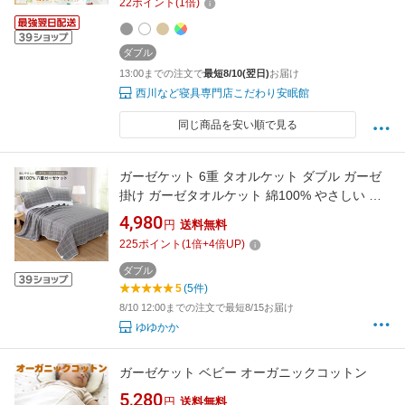
22
ポイント
(
1
倍)
ダブル
13:00までの注文で
最短8/10(翌日)
お届け
西川など寝具専門店こだわり安眠館
同じ商品を安い順で見る
ガーゼケット 6重 タオルケット ダブル ガーゼ
掛け ガーゼタオルケット 綿100% やさしい 夏
吸湿 通気 夏快眠 洗える 肌掛け おしゃれ オー
4,980
円
送料無料
ルシーズン 200×240cm【即納】
225
ポイント
(
1
倍+
4
倍UP)
ダブル
5
(5件)
8/10 12:00までの注文で最短8/15お届け
ゆゆかか
ガーゼケット ベビー オーガニックコットン
5,280
円
送料無料