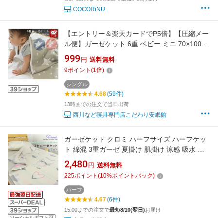
COCORiNU
【エントリー＆楽天カードでP5倍】【圧縮メー
ル便】ガーゼケット 6重 ベビー ミニ 70×100 綿
100％ 6重ガーゼ ブランケット お昼寝ケット ガ
999
円
送料無料
ーゼ お昼寝 ケット キッズ 子ども 入園祝い 保
9
ポイント
(
1
倍)
育園 春 夏 秋 冬 出産準備 星柄 ことり スター
コンパクト リバーシブル モノトーン
シングル
4.68
(59件)
13時までの注文で当日出荷
西川など寝具専門店こだわり安眠館
ガーゼケット クロミ ハーフサイズ ハーフケッ
ト 綿混 3重ガーゼ 夏掛け 肌掛け 涼感 吸水 通
気性 洗える タオルケット 寝具 布団 肌掛け布団
2,480
円
送料無料
掛け布団 カジュアル コットン オールシーズン
225
ポイント
(
10
%ポイントバック)
かわいい サンリオ クロミちゃん ギフト 夏用 新
生活 キャンプ 95×140cm 送料無料
ハーフ
4.67
(6件)
15:00までの注文で
最短8/10(翌日)
お届け
ソーシャルギフト可