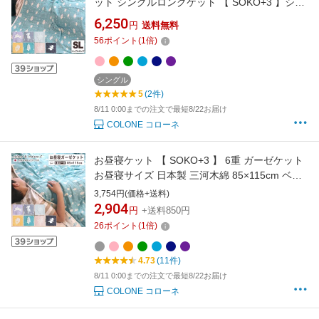
ット シングルロングケット 【 SOKO+3 】シン
グルロング シングル 日本産 シングルサイズ 三
6,250
円
送料無料
河木綿 約140×210cm 大判ケット年中素材 オー
56
ポイント
(
1
倍)
ルシーズン 肌掛け ブランケット 4重ガーゼ 膝
掛け 吸汗速乾 涼しい 冷房対策
シングル
5
(2件)
8/11 0:00までの注文で最短8/22お届け
COLONE コローネ
お昼寝ケット 【 SOKO+3 】 6重 ガーゼケット
お昼寝サイズ 日本製 三河木綿 85×115cm ベビ
ーケット ブランケット ハーフケット キッズサ
3,754円(価格+送料)
イズ 膝掛け 年中素材 肌掛け布団 春 夏 肌掛け
2,904
円
+送料850円
綿毛布 ブランケット 膝掛け さらさら さらっと
26
ポイント
(
1
倍)
冷え防止 吸湿速乾 涼しい 冷房対策
4.73
(11件)
8/11 0:00までの注文で最短8/22お届け
COLONE コローネ