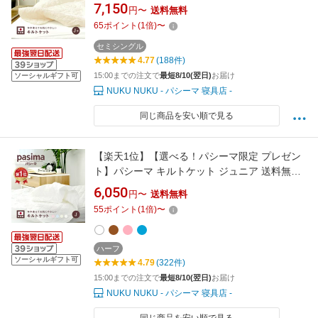
ニアプラス 120×207cm 送料無料 肌掛け布団
7,150
円〜
送料無料
龍宮正規品 綿 ガーゼケット 日本製 タオルケッ
65
ポイント
(
1
倍)
〜
ト ガーゼ pasima パシーマ ZIP #5806L PS 母
の日
セミシングル
4.77
(188件)
15:00までの注文で
最短8/10(翌日)
お届け
ソーシャルギフト可
NUKU NUKU - パシーマ 寝具店 -
同じ商品を安い順で見る
【楽天1位】【選べる！パシーマ限定 プレゼン
ト】パシーマ キルトケット ジュニア 送料無料
綿 洗える 肌ふとん 夏掛け布団 オールシーズン
6,050
円〜
送料無料
龍宮正規品 肌布団 日本製 寝具 喘息 安心 ガー
55
ポイント
(
1
倍)
〜
ゼ コットン 子供 パシーマ ZIP #5806 PS 母の
日
ハーフ
ソーシャルギフト可
4.79
(322件)
15:00までの注文で
最短8/10(翌日)
お届け
NUKU NUKU - パシーマ 寝具店 -