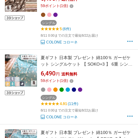
年中素材 涼しい 冷房対策 6重ガーゼ春 夏 肌掛
59
ポイント
(
1
倍)
け 綿毛布 ブランケット 膝掛け さらさら さらっ
と 冷え防止 吸汗速乾
シングル
5
(6件)
8/11 0:00までの注文で最短8/22お届け
COLONE コローネ
夏ギフト 日本製 プレゼント 綿100％ ガーゼケ
ット シングルケット 【 SOKO+3 】 6重 シング
ル 日本産 シングルサイズ 三河木綿 約
6,490
円
送料無料
140×190cm 年中素材 オールシーズン 春 夏 肌
59
ポイント
(
1
倍)
掛け 綿毛布 ブランケット 膝掛け さらさら さら
っと 冷え防止 吸汗速乾 涼しい 冷房対策
シングル
4.91
(11件)
8/11 0:00までの注文で最短8/22お届け
COLONE コローネ
夏ギフト 日本製 プレゼント 綿100％ ガーゼケ