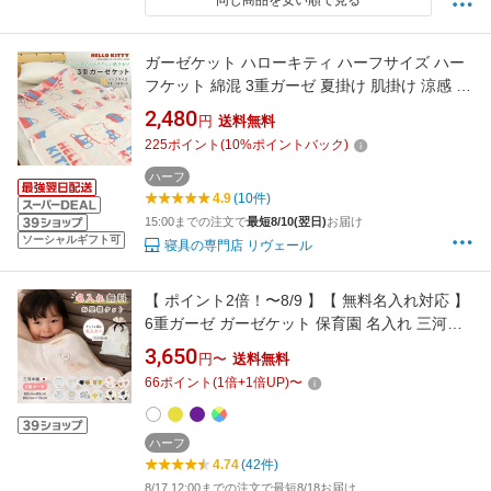
同じ商品を安い順で見る
ガーゼケット ハローキティ ハーフサイズ ハー
フケット 綿混 3重ガーゼ 夏掛け 肌掛け 涼感 吸
水 通気性 洗える タオルケット 寝具 布団 肌掛
2,480
円
送料無料
け布団 掛け布団 カジュアル コットン オールシ
225
ポイント
(
10
%ポイントバック)
ーズン かわいい サンリオ キティ ギフト 夏用
新生活 キャンプ 95×140cm 送料無料
ハーフ
4.9
(10件)
15:00までの注文で
最短8/10(翌日)
お届け
ソーシャルギフト可
寝具の専門店 リヴェール
【 ポイント2倍！〜8/9 】【 無料名入れ対応 】
6重ガーゼ ガーゼケット 保育園 名入れ 三河木
綿 日本製 出産祝い お昼寝ケット ベビーケット
3,650
円〜
送料無料
85×115cm 65×85cm 綿100% 入園準備 子供用
66
ポイント
(
1
倍+
1
倍UP)
〜
ベビー 赤ちゃん 敏感肌 大人用 おしゃれ かわい
い 母の日 プレゼント ギフト
ハーフ
4.74
(42件)
8/17 12:00までの注文で最短8/18お届け