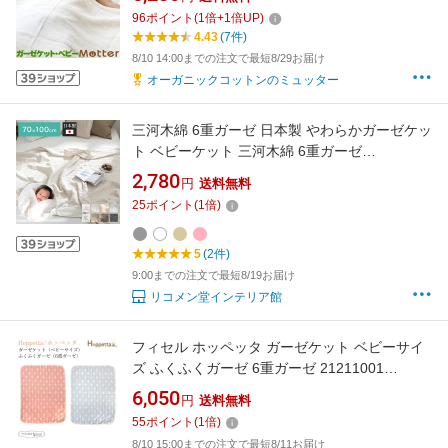
96
ポイント
(
1
倍+
1
倍UP)
4.43
(7件)
8/10 14:00までの注文で最短8/29お届け
オーガニックコットンのミュッター
三河木綿 6重ガーゼ 日本製 やわらかガーゼケッ
ト ベビーケット 三河木綿 6重ガーゼ
70×100cm 綿100% 無地 赤ちゃん やさしい 夏
2,780
円
送料無料
バスタオル 無地 退院 お昼寝 ベビー(代引不可)
25
ポイント
(
1
倍)
【メール便配送】【送料無料】
5
(2件)
9:00までの注文で最短8/19お届け
リコメン堂インテリア館
フィセル ホッペッタ ガーゼケット ベビーサイ
ズ ふくふくガーゼ 6重ガーゼ 21211001
21211002 Hoppetta
6,050
円
送料無料
55
ポイント
(
1
倍)
8/10 15:00までの注文で最短8/11お届け