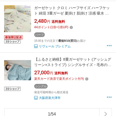
ガーゼケット クロミ ハーフサイズ ハーフケッ
ト 綿混 3重ガーゼ 夏掛け 肌掛け 涼感 吸水 通
気性 洗える タオルケット 寝具 布団 肌掛け布団
2,480
円
送料無料
掛け布団 カジュアル コットン オールシーズン
44
ポイント
(
1
倍+
1
倍UP)
かわいい サンリオ クロミちゃん ギフト 夏用 新
生活 キャンプ 95×140cm 送料無料
ハーフ
15:00までの注文で
最短8/10(翌日)
お届け
リヴェール プレミアム
【ふるさと納税】8重ガーゼケット (アッシュグ
リーン×ストライプ) シングルサイズ・毛布の町
泉大津市産｜綿100% 通気性 肌触り 適度な保温
27,000
円
送料無料
N gauze-single [3758]
楽天カード決済で楽天ポイント付与
シングル
発送可能時期から順次発送
大阪府泉大津市
1
/
54