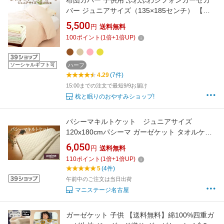
布団カバー 子供用 ふわふわシフォンガーゼカ
バー ジュニアサイズ（135×185センチ） 【掛
け布団カバー 掛布団カバー】 敬老の日
5,500
円
送料無料
100
ポイント
(
1
倍+
1
倍UP)
ソーシャルギフト可
ハーフ
4.29
(7件)
15:00までの注文で最短9/9お届け
枕と眠りのおやすみショップ!
パシーマキルトケット ジュニアサイズ
120x180cmパシーマ ガーゼケット タオルケッ
ト 肌掛け シーツ 綿 ガーゼ アトピー 龍宮 日本
6,050
円
送料無料
製 ギフト プレゼント 御祝
110
ポイント
(
1
倍+
1
倍UP)
5
(4件)
午前中のご注文は当日出荷
マニステージ名古屋
ガーゼケット 子供 【送料無料】綿100%四重ガ