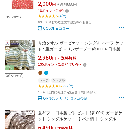
け 綿毛布 ブランケット 膝掛け さらさら さらっ
2,000
円
+送料850円
と 冷え防止 吸汗速乾 ベビーケット ハーフケッ
18
ポイント
(
1
倍)
ト ベビー キッズ ジュニア 大人 水玉
5
(4件)
8/11 0:00までの注文で最短8/22お届け
COLONE コローネ
今治タオル ガーゼケット シングル ハーフ ケッ
ト 5重ガーゼ マリンボーダー 綿100％ 日本製
タオルケット 小さめ 軽量 昼寝 ベビー 赤ちゃん
2,980
円〜
送料無料
子供 大人 140×190 140×100 夏 布団 涼しい 膝
135
ポイント
(
1
倍+
4
倍UP)
〜
掛け
ハーフ
シングル
4.67
(27件)
1〜4日以内に発送予定(店舗休業日を除く)
ORI365 オリサンロクゴ今治
夏ギフト 日本製 プレゼント 綿100％ ガーゼケ
ット シングルケット 【 バク柄 】 シングル 日
本産 シングルサイズ 三河木綿 約140×190cm
6,490
円
送料無料