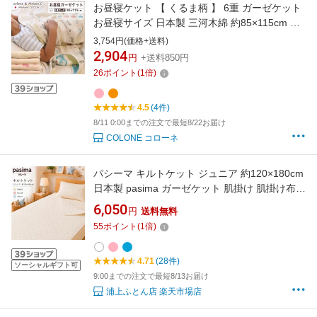
お昼寝ケット 【 くるま柄 】 6重 ガーゼケット
お昼寝サイズ 日本製 三河木綿 約85×115cm ベ
ビーケット ブランケット ハーフケット キッズ
3,754円(価格+送料)
サイズ 年中素材 涼しい 冷房対策 夏 肌掛け 綿
2,904
円
+送料850円
毛布 ブランケット 膝掛け さらさら さらっと 冷
26
ポイント
(
1
倍)
え防止 吸湿速乾
4.5
(4件)
8/11 0:00までの注文で最短8/22お届け
COLONE コローネ
パシーマ キルトケット ジュニア 約120×180cm
日本製 pasima ガーゼケット 肌掛け 肌掛け布団
キッズ 子供 子ども ベビー 綿 脱脂綿 洗える 吸
6,050
円
送料無料
水 速乾 オールシーズン
55
ポイント
(
1
倍)
4.71
(28件)
ソーシャルギフト可
9:00までの注文で最短8/13お届け
浦上ふとん店 楽天市場店