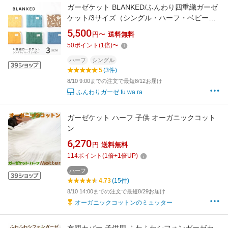
ガーゼケット BLANKED/ふんわり四重織ガーゼ
ケット/3サイズ（シングル・ハーフ・ベビー）
ベビー/BABY/キッズ/出産祝い/ギフト/お祝い/内
5,500
円〜
送料無料
祝い/おひるね/男の子/女の子/国産/肌に優しい/
50
ポイント
(
1
倍)
〜
綿100％/COTTON100％/六重ガーゼ/4重ガーゼ/
三河木綿/
ハーフ
シングル
5
(3件)
8/10 9:00までの注文で最短8/12お届け
ふんわりガーゼ fu wa ra
ガーゼケット ハーフ 子供 オーガニックコット
ン
6,270
円
送料無料
114
ポイント
(
1
倍+
1
倍UP)
ハーフ
4.73
(15件)
8/10 14:00までの注文で最短8/29お届け
オーガニックコットンのミュッター