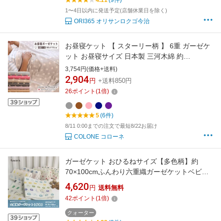
4.11
(9件)
1〜4日以内に発送予定(店舗休業日を除く)
ORI365 オリサンロクゴ今治
お昼寝ケット 【 スターリー柄 】 6重 ガーゼケ
ット お昼寝サイズ 日本製 三河木綿 約
85×115cm ベビーケット ブランケット ハーフ
3,754円(価格+送料)
ケット キッズサイズ 膝掛け 年中素材 涼しい
2,904
円
+送料850円
冷房対策 夏 肌掛け 綿毛布 ブランケット 膝掛け
26
ポイント
(
1
倍)
さらさら さらっと 冷え防止 吸汗速乾
5
(6件)
8/11 0:00までの注文で最短8/22お届け
COLONE コローネ
ガーゼケット おひるねサイズ【多色柄】約
70×100cmふんわり六重織ガーゼケットベビ
ー/BABY/キッズ/出産祝い/お祝い/内祝い/入園入
4,620
円
送料無料
学/おひるね/男の子/女の子/コットン/国産/肌に
42
ポイント
(
1
倍)
優しい/綿100％/6重ガーゼ/三河木綿/おくるみ
クォーター