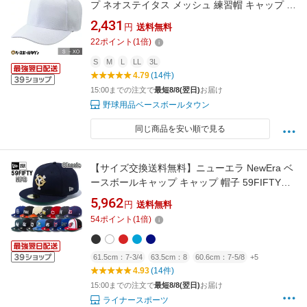
プ ネオステイタス メッシュ 練習帽 キャップ 六
方角 丸型 前立て付き 少年サイズ対応 BH146
2,431
円
送料無料
ジュニア 【365日あす楽対応】
22
ポイント
(
1
倍)
S
M
L
LL
3L
4.79
(14件)
15:00までの注文で
最短8/8(翌日)
お届け
野球用品ベースボールタウン
同じ商品を安い順で見る
【サイズ交換送料無料】ニューエラ NewEra ベ
ースボールキャップ キャップ 帽子 59FIFTY
NPB Classic 日本プロ野球 クラシック NPB-CL-
5,962
円
送料無料
59FIFTY
54
ポイント
(
1
倍)
61.5cm：7-3/4
63.5cm：8
60.6cm：7-5/8
+5
4.93
(14件)
15:00までの注文で
最短8/8(翌日)
お届け
ライナースポーツ