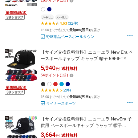
18
ポイント
(
1
倍)
JFREE
XFREE
4.63
(32件)
15:00までの注文で
最短8/8(翌日)
お届け
野球用品ベースボールタウン
【サイズ交換送料無料】ニューエラ New Era ベ
ースボールキャップ キャップ 帽子 59FIFTY
MLBオンフィールド Low Profile オーセンティ
5,940
円
送料無料
ックコレクション 正規品 MLB-AC-LP-59FIFTY
54
ポイント
(
1
倍)
5
(2件)
15:00までの注文で
最短8/8(翌日)
お届け
ライナースポーツ
【サイズ交換送料無料】ニューエラ NewEra 子
供用 ベースボールキャップ キャップ 帽子
Youth MLB NPB 9FORTY A-Frame トラッカー
3,664
円
送料無料