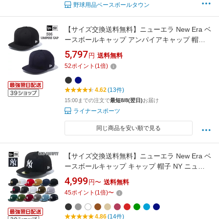
野球用品ベースボールタウン
【サイズ交換送料無料】ニューエラ New Era ベ
ースボールキャップ アンパイアキャップ 帽子
正規品 506 UMPIRE CAP 506-UMPIRE-CAP
5,797
円
送料無料
52
ポイント
(
1
倍)
4.62
(13件)
15:00までの注文で
最短8/8(翌日)
お届け
ライナースポーツ
同じ商品を安い順で見る
【サイズ交換送料無料】ニューエラ New Era ベ
ースボールキャップ キャップ 帽子 NY ニュー
ヨーク ヤンキース MLB 59FIFTY 正規品 MLB-
4,999
円〜
送料無料
59FIFTY
45
ポイント
(
1
倍)
〜
4.86
(14件)