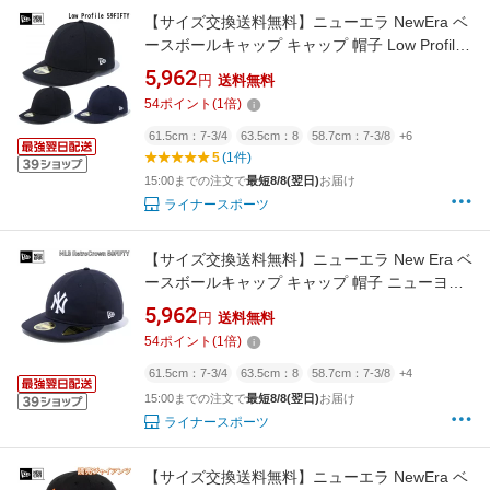
【サイズ交換送料無料】ニューエラ NewEra ベ
ースボールキャップ キャップ 帽子 Low Profile
59FIFTY 正規品 LP-59FIFTY
5,962
円
送料無料
54
ポイント
(
1
倍)
61.5cm：7-3/4
63.5cm：8
58.7cm：7-3/8
+6
5
(1件)
15:00までの注文で
最短8/8(翌日)
お届け
ライナースポーツ
【サイズ交換送料無料】ニューエラ New Era ベ
ースボールキャップ キャップ 帽子 ニューヨー
ク ヤンキース MLB レトロクラウン 59FIFTY
5,962
円
送料無料
メジャーリーグ 正規品 MLB-RC-59FIFTY
54
ポイント
(
1
倍)
61.5cm：7-3/4
63.5cm：8
58.7cm：7-3/8
+4
15:00までの注文で
最短8/8(翌日)
お届け
ライナースポーツ
【サイズ交換送料無料】ニューエラ NewEra ベ