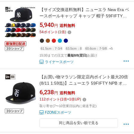
【サイズ交換送料無料】ニューエラ New Era ベ
ースボールキャップ キャップ 帽子 59FIFTY
MLBオンフィールド オーセンティックコレクシ
5,940
円
送料無料
ョン 正規品 Authentic Collection MLB-AC-
54
ポイント
(
1
倍)
59FIFTY-B
61.5cm：7-3/4
63.5cm：8
60.6cm：7-5/8
+5
15:00までの注文で
最短8/8(翌日)
お届け
ライナースポーツ
【お買い物マラソン限定店内ポイント最大20倍
(8/11 1:59迄)】ニューエラ 59FIFTY NPB オン
フィールド 読売ジャイアンツ ビジター ブラッ
6,238
円
送料無料
ク 14525193
112
ポイント
(
1
倍+
1
倍UP)
取り寄せ(7〜10営業日以内に発送予定)
FZONEスポーツ
同じ商品を安い順で見る