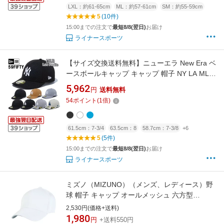
LXL：約61-65cm
ML：約57-61cm
SM：約55-59cm
5
(10件)
15:00までの注文で
最短8/8(翌日)
お届け
ライナースポーツ
【サイズ交換送料無料】ニューエラ New Era ベ
ースボールキャップ キャップ 帽子 NY LA MLB
LP Low Profile 59FIFTY メジャーリーグ 正規品
5,962
円
送料無料
MLB-LP-59FIFTY
54
ポイント
(
1
倍)
61.5cm：7-3/4
63.5cm：8
58.7cm：7-3/8
+6
5
(5件)
15:00までの注文で
最短8/8(翌日)
お届け
ライナースポーツ
ミズノ（MIZUNO）（メンズ、レディース）野
球 帽子 キャップ オールメッシュ 六方型
12JWBB0301
2,530円(価格+送料)
1,980
円
+送料550円