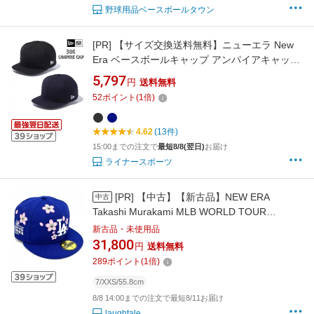
野球用品ベースボールタウン
[PR]
【サイズ交換送料無料】ニューエラ New
Era ベースボールキャップ アンパイアキャップ
帽子 正規品 506 UMPIRE CAP 506-UMPIRE-
5,797
円
送料無料
CAP
52
ポイント
(
1
倍)
4.62
(13件)
15:00までの注文で
最短8/8(翌日)
お届け
ライナースポーツ
[PR]
【中古】【新古品】NEW ERA
中古
Takashi Murakami MLB WORLD TOUR
TOKYO SERIES 59Fifty Dodgers Fitted Hat
新古品・未使用品
Blue ニューエラ 村上隆 MLBワールドツアー東
31,800
円
送料無料
京シリーズ 59フィフティ ドジャース フィッテ
289
ポイント
(
1
倍)
ッドハット キャップ ブルー 野球 帽子 メジャー
7/XXS/55.8cm
リーグ 記念品 大谷翔平
8/8 14:00までの注文で最短8/11お届け
laughtale