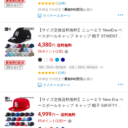
5
(1件)
15:00までの注文で
最短8/8(翌日)
お届け
ライナースポーツ
【サイズ交換送料無料】ニューエラ NewEra ベ
ースボールキャップ キャップ 帽子 9TWENTY
NY ニューヨークヤンキース ウォッシュドコッ
4,380
円
送料無料
トン アジャスターベルト 正規品 9TWENTY04
39
ポイント
(
1
倍)
SM：54.9～59.6cm
LXL：59.6～64.5cm
+1
5
(1件)
15:00までの注文で
最短8/8(翌日)
お届け
ライナースポーツ
【サイズ交換送料無料】ニューエラ New Era ベ
ースボールキャップ キャップ 帽子 59FIFTY
MLBオンフィールド オーセンティックコレクシ
4,999
円〜
送料無料
ョン 正規品 Authentic Collection MLB-AC-
45
ポイント
(
1
倍)
〜
59FIFTY-C