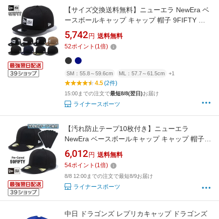
【サイズ交換送料無料】ニューエラ NewEra ベ
ースボールキャップ キャップ 帽子 9FIFTY ア
ジャスタブル ニューエラロゴ 無地 ベーシック
5,742
円
送料無料
9FIFTY
52
ポイント
(
1
倍)
SM：55.8～59.6cm
ML：57.7～61.5cm
+1
4.5
(2件)
15:00までの注文で
最短8/8(翌日)
お届け
ライナースポーツ
【汚れ防止テープ10枚付き】ニューエラ
NewEra ベースボールキャップ キャップ 帽子
Pre Curved 59FIFTY 正規品 PC-59FIFTY
6,012
円
送料無料
54
ポイント
(
1
倍)
8/8 12:00までの注文で最短8/9お届け
ライナースポーツ
中日 ドラゴンズ レプリカキャップ ドラゴンズ