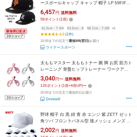
ースボールキャップ キャップ 帽子 LP 59FIFTY
NPB オンフィールド 読売ジャイアンツ オーセ
6,457
円
送料無料
ンティック ホーム ビジター 巨人 東京 LP-
58
ポイント
(
1
倍)
59FIFTY-YG
61.5cm：7-3/4
63.5cm：8
58.7cm：7-3/8
+6
4.5
(2件)
15:00までの注文で
最短8/8(翌日)
お届け
ライナースポーツ
太ももマスター 太ももトナー 腕 脚 お尻 筋力ト
レーニング 骨盤ヒップトレーナー ワークアウ
ト ヨガ 女性用
3,040
円〜
送料無料
135
ポイント
(
1
倍+
4
倍UP)
〜
20:00までの注文で最短8/12お届け
Dovewill
野球 帽子 白 黒 紺 青 赤 エンジ 紫 ZETT ゼット
角ツバ フロン卜パネル型 後メッシュ メンズ ジ
ュニア 練習帽 キャップ 六方 アジャスター付き
2,002
円
送料無料
防汚加工 BH158A 【365日あす楽対応】