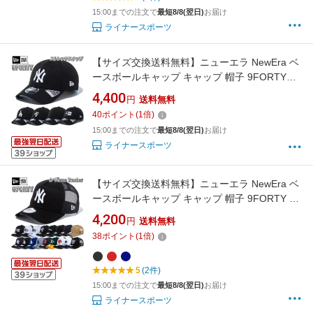
15:00までの注文で
最短8/8(翌日)
お届け
ライナースポーツ
【サイズ交換送料無料】ニューエラ NewEra ベ
ースボールキャップ キャップ 帽子 9FORTY
Stretch Snap ストレッチスナップ アジャスター
4,400
円
送料無料
ベルト 深め 正規品 9FORTY-STRETCHSNAP
40
ポイント
(
1
倍)
15:00までの注文で
最短8/8(翌日)
お届け
ライナースポーツ
【サイズ交換送料無料】ニューエラ NewEra ベ
ースボールキャップ キャップ 帽子 9FORTY A-
Frame トラッカー メッシュキャップ アジャス
4,200
円
送料無料
ターベルト 正規品 9FORTY-A-FRAME-TR
38
ポイント
(
1
倍)
5
(2件)
15:00までの注文で
最短8/8(翌日)
お届け
ライナースポーツ