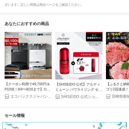
ざいます。正しい情報は商品ページをご確認ください。
あなたにおすすめの商品
【クーポン利用で49,700円＆
【ふるさと納
【SHISEIDO 公式】アルティ
P10倍！8/4〜8/16まで】ロボ
ゴリ2冠達成！
ミューン パワライジング セラ
ット掃除機 DEEBOT T50
部位＆カット 
ム | SHISEIDO 資生堂 シセイ
エコバックスジャパン公式 ストア
宮崎県都
SHISEIDO 公式ショップ
OMNI エコバックス 公式
り)or(赤身のみ) 
ドウ | 美容液 うるおい 保湿
ECOVACS お掃除ロボット 掃
2kg【発送時
除機 自動掃除機 掃除ロボット
肉 焼肉 すき
セール情報
高性能 マッピング機能 自動ゴ
ぶ ステーキ ギ
ミ収集 水拭き お掃除 メーカ
ギフト 送料無料 
ー保証最大24ヶ月 2025 エコ
【宮崎県都城