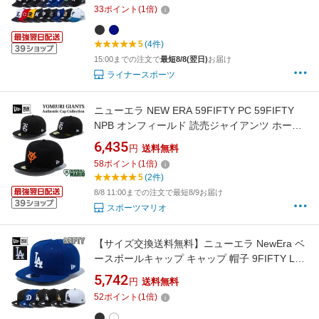
アジャスタブル メッシュキャップ 正規品 Y-
33
ポイント
(
1
倍)
9FORTY-AT
5
(4件)
15:00までの注文で
最短8/8(翌日)
お届け
ライナースポーツ
ニューエラ NEW ERA 59FIFTY PC 59FIFTY
NPB オンフィールド 読売ジャイアンツ ホーム
ビジター 巨人軍 日本プロ野球 球団オフィシャ
6,435
円
送料無料
ルキャップ Fitted Cap 野球 帽子 スポーツ カジ
58
ポイント
(
1
倍)
ュアル ファッション 野球観戦 14525193
5
(2件)
14525194 14524597
8/8 11:00までの注文で最短8/9お届け
スポーツマリオ
【サイズ交換送料無料】ニューエラ NewEra ベ
ースボールキャップ キャップ 帽子 9FIFTY LA
ロサンゼルス ドジャース MLB アジャスタブル
5,742
円
送料無料
9FIFTY-LA
52
ポイント
(
1
倍)