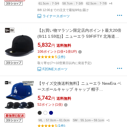
61.5cm：7-3/4
58.7cm：7-3/8
62.5cm：7-7/8
+4
8/8 12:00までの注文で最短8/9お届け
ライナースポーツ
【お買い物マラソン限定店内ポイント最大20倍
(8/11 1:59迄)】ニューエラ 59FIFTY 北海道日
本ハムファイターズ ブラック × 14525181
5,832
円
送料無料
106
ポイント
(
1
倍+
1
倍UP)
5
(1件)
取り寄せ(7〜10営業日以内に発送予定)
FZONEスポーツ
【サイズ交換送料無料】ニューエラ NewEra ベ
ースボールキャップ キャップ 帽子
9SEVENTY StretchSnap ニューヨーク ヤンキ
5,742
円
送料無料
ース ロサンゼルス ドジャース MLB 正規品
52
ポイント
(
1
倍)
9SEVENTY-STRETCHSNAP
ML：57.0cm～61.0cm
SM：55.1cm～59.1cm
+1
5
(1件)