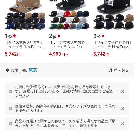
1
2
3
位
位
位
【サイズ交換送料無料】
【サイズ交換送料無料】
【サイズ交換送料無料】
ニューエラ NewEra ベー
ニューエラ New Era ベ
ニューエラ NewEra ベー
スボールキャップ キャッ
ースボールキャップ キャ
スボールキャップ キャッ
5,742
4,999
5,742
円
円
〜
円
プ 帽子 9FIFTY
ップ 帽子 NY ニューヨー
プ 帽子 9FIFTY アジャス
StretchSnap ニ…
ク ヤンキ…
タブル …
東京
お届け先:
並べ替え
お届け先(離島除く)への最安送料とお届け日を表示していま
す。 お届け日は目安のため、正確な情報は注文画面でご確認
ください。
価格や送料、納期等の詳細は、商品のサイズや色によって異な
る場合があります
商品のお届けに関するお客様ニーズを幅広く満たす商品に「最
強翌日配送」ラベルを表示しています。
詳細を見る