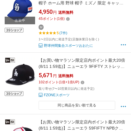
帽子 ホーム用 野球 帽子 ミズノ 限定 キャップ
12JRBD2616
4,950
円
送料無料
45
ポイント
(
1
倍)
改装中
M
5
(7件)
1〜2日以内に発送予定(店舗休業日を除く)
野球仲間集合スポーツおおたに
【お買い物マラソン限定店内ポイント最大20倍
(8/11 1:59迄)】ニューエラ 9FIFTY ストレッチ
スナップ ロサンゼルス・ドジャース ブラック ×
5,671
円
送料無料
ホワイト 14524920
102
ポイント
(
1
倍+
1
倍UP)
取り寄せ(7〜10営業日以内に発送予定)
FZONEスポーツ
同じ商品を安い順で見る
【お買い物マラソン限定店内ポイント最大20倍
(8/11 1:59迄)】ニューエラ 59FIFTY NPBクラ