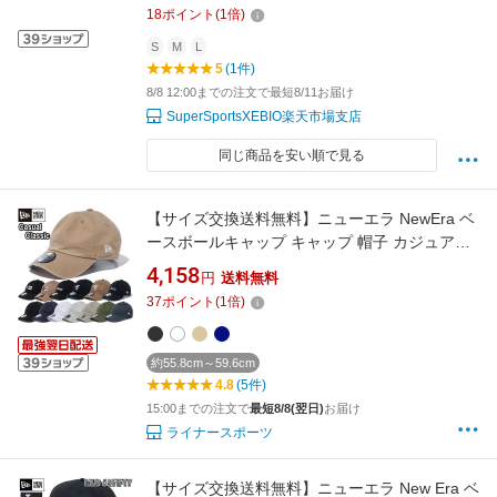
18
ポイント
(
1
倍)
S
M
L
5
(1件)
8/8 12:00までの注文で最短8/11お届け
SuperSportsXEBIO楽天市場支店
同じ商品を安い順で見る
【サイズ交換送料無料】ニューエラ NewEra ベ
ースボールキャップ キャップ 帽子 カジュアル
クラシック Casual Classic アジャスタブル ス
4,158
円
送料無料
ナップボタン 正規品 ベーシック
37
ポイント
(
1
倍)
CASUALCLASSIC
約55.8cm～59.6cm
4.8
(5件)
15:00までの注文で
最短8/8(翌日)
お届け
ライナースポーツ
【サイズ交換送料無料】ニューエラ New Era ベ