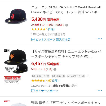
ニューエラ NEWERA 59FIFTY World Baseball
Classic ネイビー/スカーレット 野球 WBC キャ
ップ 帽子 26SS(14948254)
5,480
円
送料無料
245
ポイント
(
1
倍+
4
倍UP)
5
(1件)
12時迄の注文で即日発送予定
ピットスポーツ 楽天市場店
【サイズ交換送料無料】ニューエラ NewEra ベ
ースボールキャップ キャップ 帽子 PC
59FIFTY NPB オンフィールド 読売ジャイアン
6,457
円
送料無料
ツ オーセンティック ホーム ビジター 巨人 東京
58
ポイント
(
1
倍)
PC-59FIFTY-YG
61.5cm：7-3/4
63.5cm：8
58.7cm：7-3/8
+6
4.67
(3件)
15:00までの注文で
最短8/8(翌日)
お届け
ライナースポーツ
野球 帽子 白 ZETT ゼット ベースボールキャッ