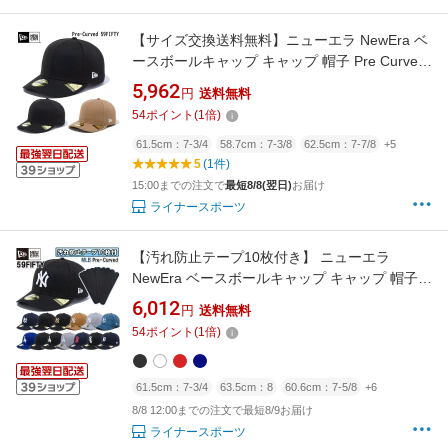
【サイズ交換送料無料】ニューエラ NewEra ベ
ースボールキャップ キャップ 帽子 Pre Curved
59FIFTY 正規品 PC-59FIFTY
5,962
円
送料無料
54
ポイント
(
1
倍)
61.5cm：7-3/4
58.7cm：7-3/8
62.5cm：7-7/8
+5
5
(1件)
15:00までの注文で
最短8/8(翌日)
お届け
ライナースポーツ
【汚れ防止テープ10枚付き】 ニューエラ
NewEra ベースボールキャップ キャップ 帽子
NY LA MLB PC Pre-Curved 59FIFTY メジャー
6,012
円
送料無料
リーグ 正規品 LS-MLB-PC59FIFTY
54
ポイント
(
1
倍)
61.5cm：7-3/4
63.5cm：8
60.6cm：7-5/8
+6
8/8 12:00までの注文で最短8/9お届け
ライナースポーツ