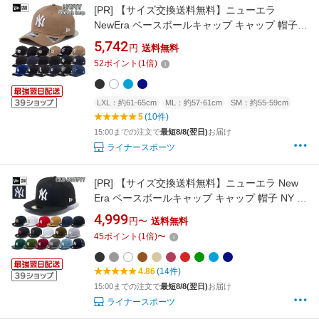
[PR]
【サイズ交換送料無料】ニューエラ
NewEra ベースボールキャップ キャップ 帽子
9FIFTY StretchSnap ニューヨーク ヤンキー
5,742
円
送料無料
ス ロサンゼルス ドジャース MLB 正規品
52
ポイント
(
1
倍)
9FIFTY-STRETCHSNAP
LXL：約61-65cm
ML：約57-61cm
SM：約55-59cm
5
(10件)
15:00までの注文で
最短8/8(翌日)
お届け
ライナースポーツ
[PR]
【サイズ交換送料無料】ニューエラ New
Era ベースボールキャップ キャップ 帽子 NY ニ
ューヨーク ヤンキース MLB 59FIFTY 正規品
4,999
円〜
送料無料
MLB-59FIFTY
45
ポイント
(
1
倍)
〜
4.86
(14件)
15:00までの注文で
最短8/8(翌日)
お届け
ライナースポーツ