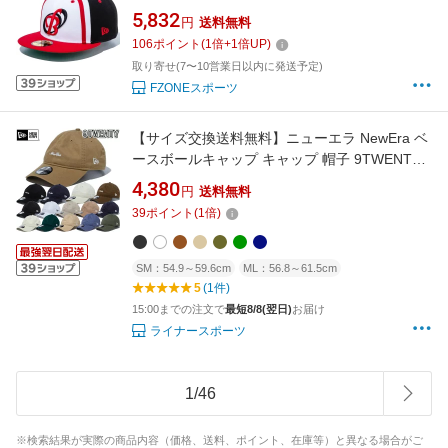
シック 阪急ブレーブス ホワイト/ブラック スカ
5,832
円
送料無料
ーレットバイザー 14525186
106
ポイント
(
1
倍+
1
倍UP)
取り寄せ(7〜10営業日以内に発送予定)
FZONEスポーツ
【サイズ交換送料無料】ニューエラ NewEra ベ
ースボールキャップ キャップ 帽子 9TWENTY
クロスストラップ ウォッシュドコットン アジ
4,380
円
送料無料
ャスターベルト 正規品 9TWENTY03
39
ポイント
(
1
倍)
SM：54.9～59.6cm
ML：56.8～61.5cm
5
(1件)
15:00までの注文で
最短8/8(翌日)
お届け
ライナースポーツ
1
/
46
※検索結果が実際の商品内容（価格、送料、ポイント、在庫等）と異なる場合がご