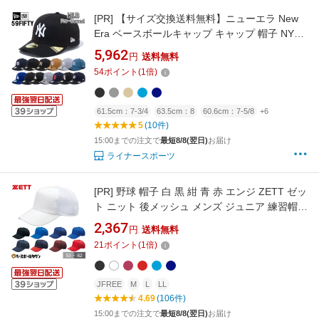
[PR]
【サイズ交換送料無料】ニューエラ New
Era ベースボールキャップ キャップ 帽子 NY
LA MLB PC Pre-Curved 59FIFTY メジャーリー
5,962
円
送料無料
グ 正規品 MLB-PC-59FIFTY
54
ポイント
(
1
倍)
61.5cm：7-3/4
63.5cm：8
60.6cm：7-5/8
+6
5
(10件)
15:00までの注文で
最短8/8(翌日)
お届け
ライナースポーツ
[PR]
野球 帽子 白 黒 紺 青 赤 エンジ ZETT ゼッ
ト ニット 後メッシュ メンズ ジュニア 練習帽
キャップ 六方 アジャスター付き 小学生 中学生
2,367
円
送料無料
学童 少年野球 中学野球 部活 クラブチーム
21
ポイント
(
1
倍)
BH161A 【365日あす楽対応】
JFREE
M
L
LL
4.69
(106件)
15:00までの注文で
最短8/8(翌日)
お届け