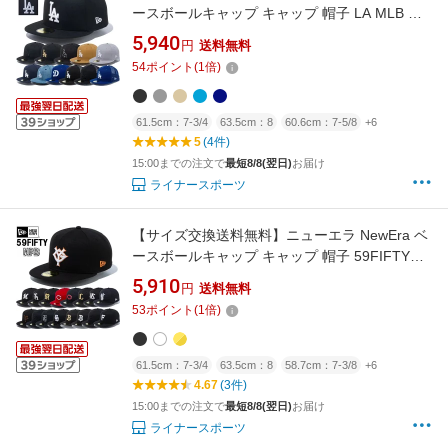
ースボールキャップ キャップ 帽子 LA MLB ロ
サンゼルス ドジャース メジャーリーグ
5,940
円
送料無料
MLB59FIFTY 正規品 MLB-59FIFTY-LA
54
ポイント
(
1
倍)
61.5cm：7-3/4
63.5cm：8
60.6cm：7-5/8
+6
5
(4件)
15:00までの注文で
最短8/8(翌日)
お届け
ライナースポーツ
【サイズ交換送料無料】ニューエラ NewEra ベ
ースボールキャップ キャップ 帽子 59FIFTY
NPB 日本プロ野球チームロゴ NPB-59FIFTY
5,910
円
送料無料
53
ポイント
(
1
倍)
61.5cm：7-3/4
63.5cm：8
58.7cm：7-3/8
+6
4.67
(3件)
15:00までの注文で
最短8/8(翌日)
お届け
ライナースポーツ