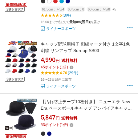
61.5cm：7-3/4
63.5cm：8
60.6cm：7-5/8
+5
5
(3件)
15:00までの注文で
最短8/8(翌日)
お届け
ライナースポーツ
キャップ野球用帽子 刺繍マーク付き 1文字1色
刺繍 サンアップ Sun-up SB03
4,990
円
送料無料
45
ポイント
(
1
倍)
4.76
(29件)
16〜23日以内に出荷
ライナースポーツ
【汚れ防止テープ10枚付き】 ニューエラ New
Era ベースボールキャップ アンパイアキャップ
帽子 正規品 506 UMPIRE CAP 506-UMPIRE-
5,847
円
送料無料
CAP LS-506-UMPIRE-CAP
53
ポイント
(
1
倍)