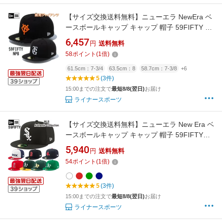
【サイズ交換送料無料】ニューエラ NewEra ベ
ースボールキャップ キャップ 帽子 59FIFTY オ
ンフィールド 読売ジャイアンツ オーセンティ
6,457
円
送料無料
ック ホーム ビジター 巨人 東京 NPB 59FIFTY-
58
ポイント
(
1
倍)
NPB-YG
61.5cm：7-3/4
63.5cm：8
58.7cm：7-3/8
+6
5
(3件)
15:00までの注文で
最短8/8(翌日)
お届け
ライナースポーツ
【サイズ交換送料無料】ニューエラ New Era ベ
ースボールキャップ キャップ 帽子 59FIFTY
MLBオンフィールド オーセンティックコレクシ
5,940
円
送料無料
ョン 正規品 Authentic Collection MLB-AC-
54
ポイント
(
1
倍)
59FIFTY
5
(3件)
15:00までの注文で
最短8/8(翌日)
お届け
ライナースポーツ