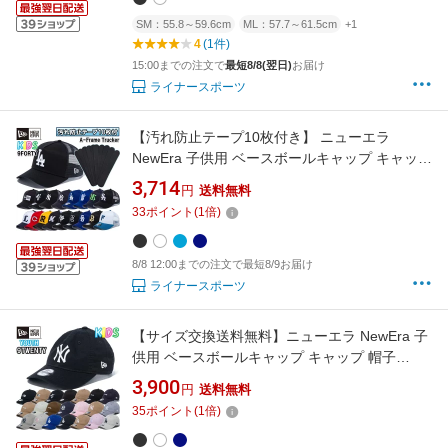
SM：55.8～59.6cm
ML：57.7～61.5cm
+1
4
(1件)
15:00までの注文で
最短8/8(翌日)
お届け
ライナースポーツ
【汚れ防止テープ10枚付き】 ニューエラ
NewEra 子供用 ベースボールキャップ キャップ
帽子 Youth MLB NPB 9FORTY A-Frame トラッ
3,714
円
送料無料
カー メッシュキャップ 正規品 LS-Y-9FORTY-
33
ポイント
(
1
倍)
AT
8/8 12:00までの注文で最短8/9お届け
ライナースポーツ
【サイズ交換送料無料】ニューエラ NewEra 子
供用 ベースボールキャップ キャップ 帽子
Youth 9TWENTY アジャスタブル 手洗い可 NY
3,900
円
送料無料
LA 正規品 Y-9TWENTY
35
ポイント
(
1
倍)