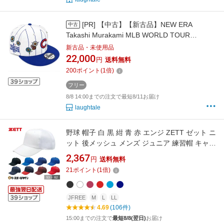
[PR]
【中古】【新古品】NEW ERA
中古
Takashi Murakami MLB WORLD TOUR
TOKYO SERIES 9Fifty Cubs Snapback Hat
新古品・未使用品
Stripe White Size Free ニューエラ 村上隆 MLB
22,000
円
送料無料
ワールドツアー東京シリーズ 9フィフティ カブ
200
ポイント
(
1
倍)
ス スナップバック キャップ ストライプ ホワイ
フリー
ト フリーサイズ 野球 帽子
8/8 14:00までの注文で最短8/11お届け
laughtale
野球 帽子 白 黒 紺 青 赤 エンジ ZETT ゼット ニ
ット 後メッシュ メンズ ジュニア 練習帽 キャッ
プ 六方 アジャスター付き 小学生 中学生 学童
2,367
円
送料無料
少年野球 中学野球 部活 クラブチーム BH161A
21
ポイント
(
1
倍)
【365日あす楽対応】
JFREE
M
L
LL
4.69
(106件)
15:00までの注文で
最短8/8(翌日)
お届け