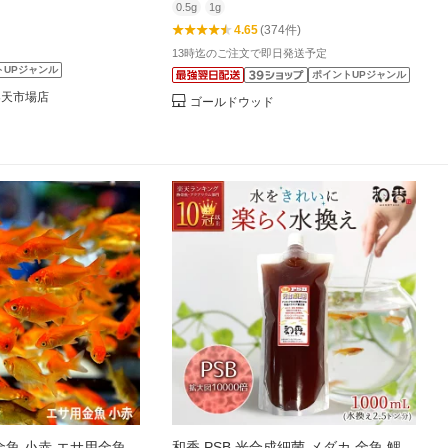
0.5g
1g
4.65
(374件)
13時迄のご注文で即日発送予定
トUPジャンル
ポイントUPジャンル
楽天市場店
ゴールドウッド
金魚 小赤 エサ用金魚
和香 PSB 光合成細菌 メダカ 金魚 鯉