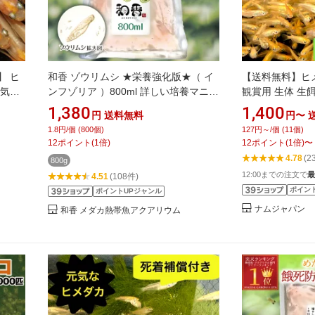
】 ヒ
和香 ゾウリムシ ★栄養強化版★（ イ
【送料無料】ヒメ
元気な
ンフゾリア ）800ml 詳しい培養マニュ
観賞用 生体 生
だか 観
アル付 めだか メダカ 金魚 稚魚針子 生
エサ用めだか エ
1,380
1,400
円
送料無料
円〜
アロワナ
餌 えさ 有名ブリーダー 熱帯魚ショッ
めだか ヒメダカ
1.8円/個 (800個)
127円～/個 (11個)
プ 教育機関など納品しています。
ムジャパン
12
ポイント
(
1
倍)
12
ポイント
(
1
倍)
〜
PSB クロレラ
4.78
(2
800g
12:00までの注文で
最
4.51
(108件)
ポイン
ポイントUPジャンル
ナムジャパン
和香 メダカ熱帯魚アクアリウム