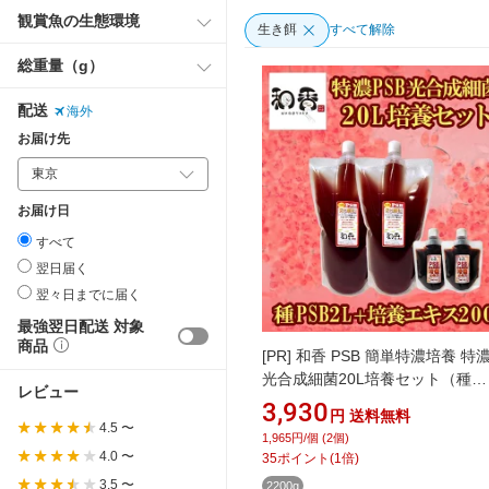
観賞魚の生態環境
生き餌
すべて解除
総重量（g）
配送
海外
お届け先
お届け日
すべて
翌日届く
翌々日までに届く
最強翌日配送 対象
商品
[PR]
和香 PSB 簡単特濃培養 特濃
光合成細菌20L培養セット（種
レビュー
PSB2L+培養エキス200ml）動
3,930
円
送料無料
付 バクテリア 専用培養エキス 
4.5 〜
1,965円/個 (2個)
か・らんちゅう・金魚・熱帯魚
4.0 〜
35
ポイント
(
1
倍)
免疫力強化にも期待できます PSB
3.5 〜
2200g