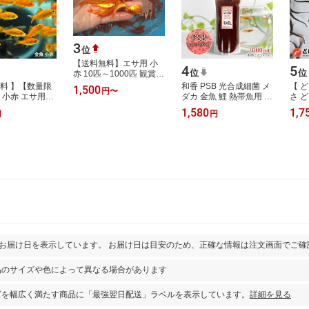
3
位
【送料無料】エサ用 小
4
5
位
位
赤 10匹～1000匹 観賞用
生体 生餌 活餌 生き餌 活
無料 】【数量限
和香 PSB 光合成細菌 メ
【 
1,500
円
〜
き餌 アロワナ 金魚 小赤
 小赤 エサ用金
ダカ 金魚 鯉 熱帯魚用 濃
さ ど
別下 …
 [ エサ 餌 生餌
縮 1000ml 送料無料 培
【約7
1,580
1,7
円
円
んぎょ キンギョ
養 培基 針子 稚魚 餌 生
さ 
き餌 農…
熱帯
とお届け日を表示しています。 お届け日は目安のため、正確な情報は注文画面でご確
品のサイズや色によって異なる場合があります
ズを幅広く満たす商品に「最強翌日配送」ラベルを表示しています。
詳細を見る