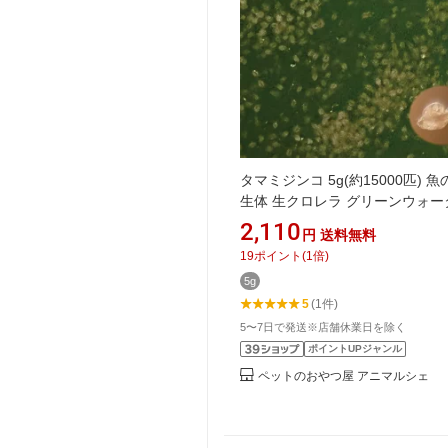
タマミジンコ 5g(約15000匹) 魚
生体 生クロレラ グリーンウォー
メダカ めだか 【メダカフレンド
2,110
円
送料無料
魚 熱帯魚 ベタ 稚魚 針子 微生物
19
ポイント
(
1
倍)
カの餌 生き餌 ミジンコ 送料無料
5g
海道・沖縄・離島は発送不可
5
(1件)
5〜7日で発送※店舗休業日を除く
ポイントUPジャンル
ペットのおやつ屋 アニマルシェ