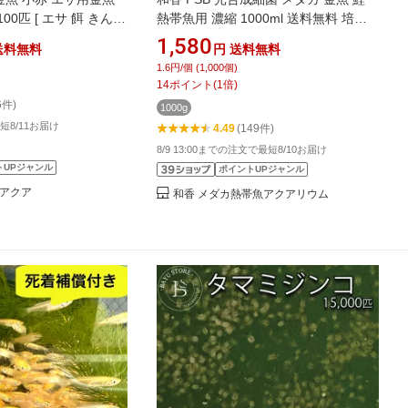
100匹 [ エサ 餌 きんぎ
熱帯魚用 濃縮 1000ml 送料無料 培養
]
培基 針子 稚魚 餌 生き餌 農業 園芸 畑
1,580
送料無料
円
送料無料
水質浄化 水槽 掃除 水替え アクアリウ
1.6円/個 (1,000個)
ム 水草 シュリンプ ミジンコ ゾウリム
14
ポイント
(
1
倍)
シ 亀 ベタ アンモニア
6件)
1000g
短8/11お届け
4.49
(149件)
8/9 13:00までの注文で最短8/10お届け
トUPジャンル
ポイントUPジャンル
 アクア
和香 メダカ熱帯魚アクアリウム