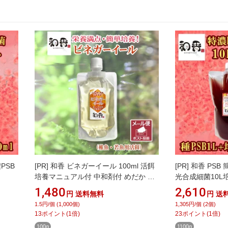
PSB
[PR]
和香 ビネガーイール 100ml 活餌
[PR]
和香 PSB
培養マニュアル付 中和剤付 めだか メ
光合成細菌10L
画説明書
ダカ 金魚 稚魚針子 生餌 えさ リンゴ酢
PSB1L+培養エ
1,480
2,610
円
送料無料
円
送
めだ
りんご で簡単培養 栄養価 嗜好性 も高
付 バクテリア 
1.5円/個 (1,000個)
1,305円/個 (2個)
などの
い 活餌 ゾウリムシ PSB クロレラ
か・らんちゅう
13
ポイント
(
1
倍)
23
ポイント
(
1
倍)
 光
免疫力強化にも期
100g
1100g