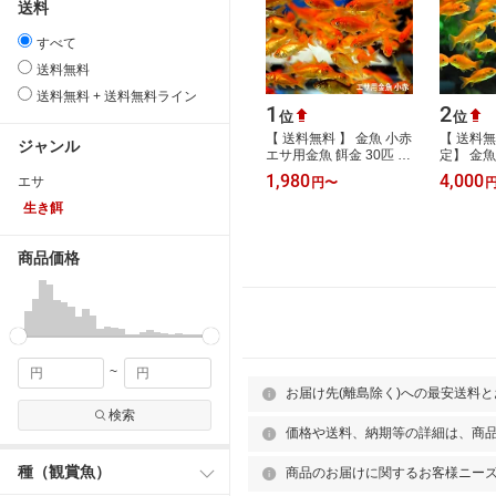
送料
すべて
送料無料
送料無料 + 送料無料ライン
1
2
位
位
【 送料無料 】 金魚 小赤
【 送料
ジャンル
エサ用金魚 餌金 30匹 50
定】 金魚
匹 100匹 [ エサ 餌 きん
魚 100匹
1,980
4,000
エサ
円
〜
ぎょ キンギョ 生体 ]
餌金 き
川魚 …
生き餌
商品価格
~
お届け先(離島除く)への最安送料
検索
価格や送料、納期等の詳細は、商
種（観賞魚）
商品のお届けに関するお客様ニー