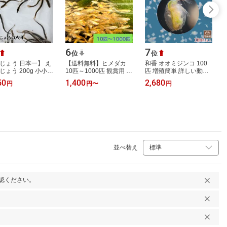
6
7
位
位
どじょう 日本一】 え
【送料無料】ヒメダカ
和香 オオミジンコ 100
じょう 200g 小小
10匹～1000匹 観賞用 生
匹 増殖簡単 詳しい動画
cm 約100匹】 え
体 生餌 活餌 生き餌 アロ
説明付 めだか らんちゅ
50
1,400
2,680
円
円
〜
円
活どじょう 釣り エサ
ワナ エサ用めだか エサ
う グッピー 熱帯魚 水中
魚 古…
用メダカ …
爬虫類の活…
並べ替え
認ください。