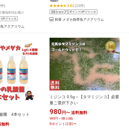
 増やせる 培養
なごやか 和やか
9件)
4.62
(13件)
ポイントUPジャンル
文で最短8/10お届け
トUPジャンル
和香 メダカ熱帯魚アクアリウム
帯魚アクアリウム
ミジンコ 0.5g～【タマミジンコ】必要
量ご選択下さい
980
円〜
送料無料
酸菌 4本セット
980円～/個 (1個)
料無料
8
ポイント
(
1
倍)
〜