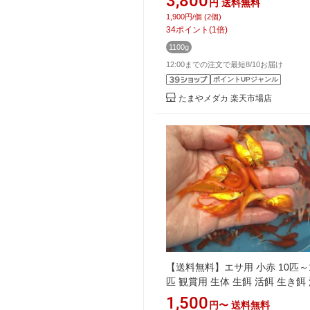
3,800
円
送料無料
めだか産卵床 稚魚 産卵 高たん
1,900円/個 (2個)
34
ポイント
(
1
倍)
1100g
12:00までの注文で最短8/10お届け
ポイントUPジャンル
たまやメダカ 楽天市場店
【送料無料】エサ用 小赤 10匹～1
匹 観賞用 生体 生餌 活餌 生き餌
餌 アロワナ 金魚 小赤 別下 ひめ
1,500
円〜
送料無料