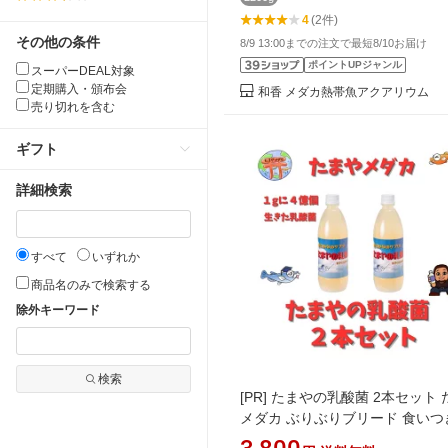
合成細菌 増やす 増やせる 培養
4
(2件)
その他の条件
8/9 13:00までの注文で最短8/10お届け
ポイントUPジャンル
スーパーDEAL対象
定期購入・頒布会
和香 メダカ熱帯魚アクアリウム
売り切れを含む
ギフト
詳細検索
すべて
いずれか
商品名のみで検索する
除外キーワード
検索
[PR]
たまやの乳酸菌 2本セット 
メダカ ぶりぶりブリード 食いつ
ダカの餌 めだか販売 卵 送料無料