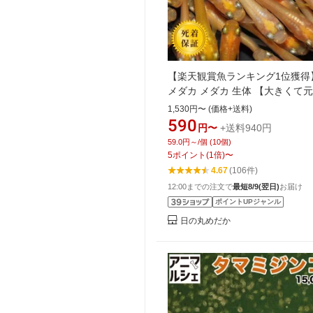
【楽天観賞魚ランキング1位獲得
メダカ メダカ 生体 【大きくて
個体】 (10匹〜1000匹) 大粒 め
1,530円〜 (価格+送料)
賞 飼育 生き餌 餌用 ひめだか 
590
円〜
+送料940円
初心者 死着保証
59.0円～/個 (10個)
5
ポイント
(
1
倍)
〜
4.67
(106件)
12:00までの注文で
最短8/9(翌日)
お届け
ポイントUPジャンル
日の丸めだか