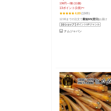
ヒメダカ 川魚 川魚ミックス 大型
136円～/個 (11個)
食魚 ナムジャパン
13
ポイント
(
1
倍)
〜
4.89
(19件)
12:00までの注文で
最短8/9(翌日)
お届け
ポイントUPジャンル
ナムジャパン