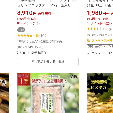
魚 肉
ュリンプエッグス 425g 缶入り ソ
餌金 30匹 50匹 
ルトレイク産 卵 関東当日便
ょ キンギョ 生体 
8,910
1,980
円
送料無料
円〜
8,910円/個 (1個)
66.0円～/個 (30個)
81
ポイント
(
1
倍)
18
ポイント
(
1
倍)
〜
3.89
(4
425g
10:00までの注文で最
4.88
(8件)
ランキング入賞
12時までの注文/入金確認で即日発送
ポイン
ポイントUPジャンル
charm 楽天市場店
エムワイSHOP
同じ商品を安い順で見る