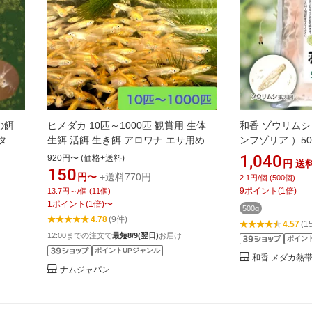
の餌
ヒメダカ 10匹～1000匹 観賞用 生体
和香 ゾウリムシ
ター
生餌 活餌 生き餌 アロワナ エサ用めだ
ンフゾリア ）5
】 金
か エサ用メダカ 活き餌 ひめだか ヒメ
アル付 めだか 
1,040
920円〜 (価格+送料)
円
送
 メダ
ダカ 川魚 大型魚 肉食魚 ナムジャパン
餌 えさ 餌 め
150
円〜
+送料770円
2.1円/個 (500個)
 ※北
帯魚ショップ 
9
ポイント
(
1
倍)
13.7円～/個 (11個)
ます。 PSB ク
1
ポイント
(
1
倍)
〜
500g
4.78
(9件)
4.57
(1
12:00までの注文で
最短8/9(翌日)
お届け
ポイン
ポイントUPジャンル
和香 メダカ熱
ナムジャパン