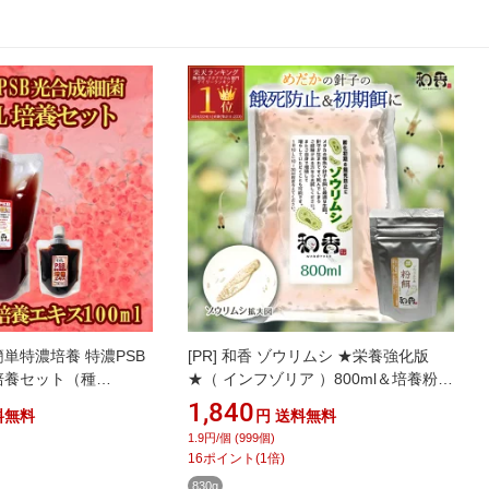
 簡単特濃培養 特濃PSB
[PR]
和香 ゾウリムシ ★栄養強化版
培養セット（種
★（ インフゾリア ）800ml＆培養粉餌
キス100ml）動画説明書
セット 詳しい培養マニュアル付 めだ
1,840
料無料
円
送料無料
専用培養エキス めだ
か稚魚に最適のえさ めだか 金魚 稚魚
1.9円/個 (999個)
・金魚・熱帯魚などの
針子 生餌 有名ブリーダー 熱帯魚ショ
16
ポイント
(
1
倍)
待できます PSB 光
ップ 教育機関など納品しています。
830g