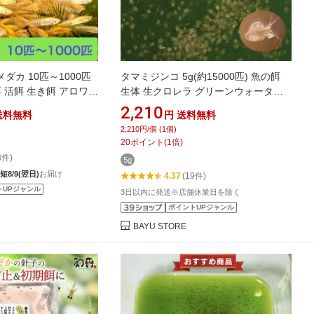
ダカ 10匹～1000匹
タマミジンコ 5g(約15000匹) 魚の餌
餌 活餌 生き餌 アロワナ
生体 生クロレラ グリーンウォーター
サ用メダカ 活き餌 ひ
メダカ めだか 【メダカフレンド】 金
2,210
送料無料
円
送料無料
 川魚 大型魚 肉食魚 ナ
魚 熱帯魚 ベタ 稚魚 針子 微生物 メダ
2,210円/個 (1個)
カの餌 生き餌 ミジンコ 送料無料 ※北
20
ポイント
(
1
倍)
海道・沖縄・離島は発送不可
3件)
5g
短8/9(翌日)
お届け
4.37
(19件)
トUPジャンル
3日以内に発送※店舗休業日を除く
ポイントUPジャンル
BAYU STORE