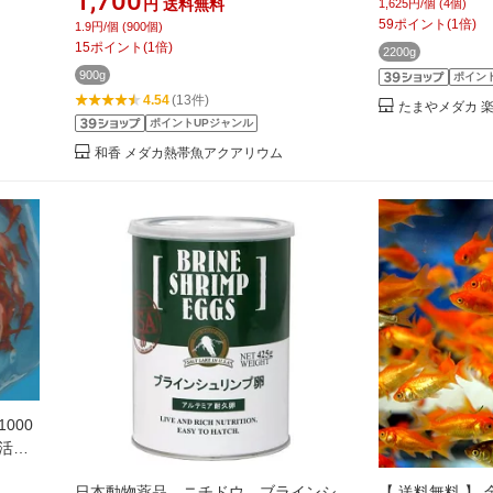
1,700
円
送料無料
1,625円/個 (4個)
ぱく
い 生餌 えさ 餌 めだか餌 グリーンウォ
59
ポイント
(
1
倍)
1.9円/個 (900個)
ーター 青水 化に効果的。 PSB
15
ポイント
(
1
倍)
2200g
900g
ポイン
4.54
(13件)
たまやメダカ 
ポイントUPジャンル
和香 メダカ熱帯魚アクアリウム
000
 活き
だか
日本動物薬品 ニチドウ ブラインシ
【 送料無料 】 