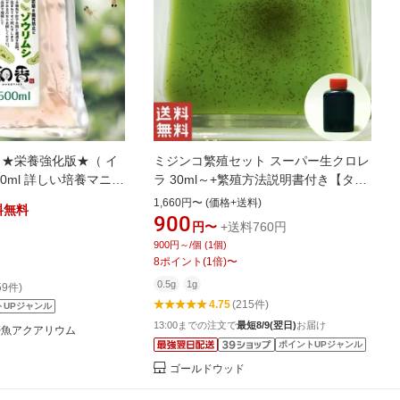
 ★栄養強化版★（ イ
ミジンコ繁殖セット スーパー生クロレ
00ml 詳しい培養マニュ
ラ 30ml～+繁殖方法説明書付き【タマ
メダカ 金魚 稚魚針子 生
ミジンコ】
1,660円〜 (価格+送料)
料無料
だか餌 有名ブリーダー 熱
900
円〜
+送料760円
教育機関など納品してい
900円～/個 (1個)
ロレラ
8
ポイント
(
1
倍)
〜
0.5g
1g
59件)
4.75
(215件)
トUPジャンル
13:00までの注文で
最短8/9(翌日)
お届け
帯魚アクアリウム
ポイントUPジャンル
ゴールドウッド