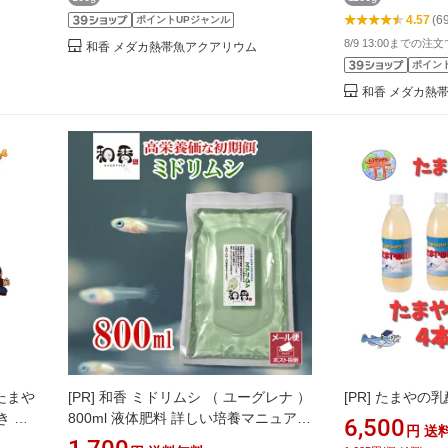
合成細菌 増やす
4.57
(6
ポイントUPジャンル
8/9 13:00までの注
和香 メダカ熱帯魚アクアリウム
ポイン
和香 メダカ熱
たまや
[PR]
和香 ミドリムシ （ ユーグレナ ）
[PR]
たまやの乳
き メ
800ml 液体肥料 詳しい培養マニュアル
6,500
円
送
 水草
付 めだか メダカ 金魚 稚魚針子 栄養高