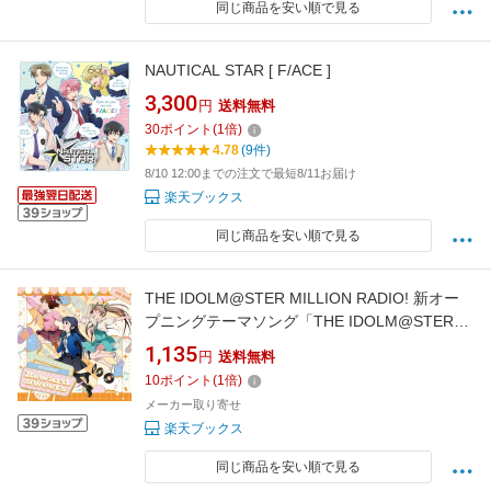
同じ商品を安い順で見る
NAUTICAL STAR [ F/ACE ]
3,300
円
送料無料
30
ポイント
(
1
倍)
4.78
(9件)
8/10 12:00までの注文で最短8/11お届け
楽天ブックス
同じ商品を安い順で見る
THE IDOLM@STER MILLION RADIO! 新オー
プニングテーマソング「THE IDOLM@STER
MILLION RADIO! Reward Sweets」 [ 春日未来
1,135
円
送料無料
(CV.山崎はるか)、最上静香(CV.田所あずさ)、
10
ポイント
(
1
倍)
箱崎星梨花(CV.麻倉もも) ]
メーカー取り寄せ
楽天ブックス
同じ商品を安い順で見る