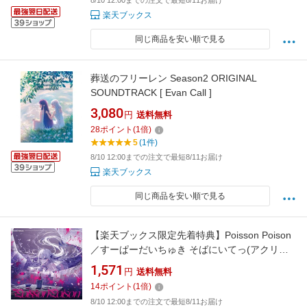
8/10 12:00までの注文で最短8/11お届け
楽天ブックス
同じ商品を安い順で見る
葬送のフリーレン Season2 ORIGINAL
SOUNDTRACK [ Evan Call ]
3,080
円
送料無料
28
ポイント
(
1
倍)
5
(1件)
8/10 12:00までの注文で最短8/11お届け
楽天ブックス
同じ商品を安い順で見る
【楽天ブックス限定先着特典】Poisson Poison
／すーぱーだいちゅき そばにいてっ(アクリル
キーホルダー（サイズ：5cm）) [ 藍月なくる ]
1,571
円
送料無料
14
ポイント
(
1
倍)
8/10 12:00までの注文で最短8/11お届け