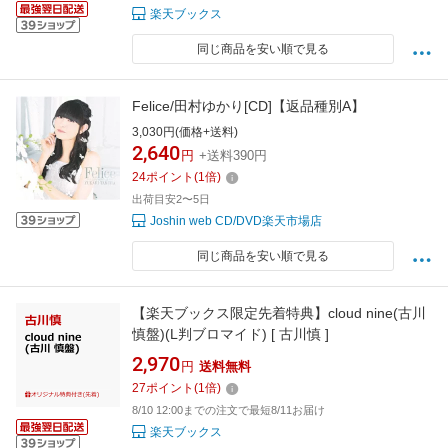
楽天ブックス
同じ商品を安い順で見る
Felice/田村ゆかり[CD]【返品種別A】
3,030円(価格+送料)
2,640
円
+送料390円
24
ポイント
(
1
倍)
出荷目安2〜5日
Joshin web CD/DVD楽天市場店
同じ商品を安い順で見る
【楽天ブックス限定先着特典】cloud nine(古川
慎盤)(L判ブロマイド) [ 古川慎 ]
2,970
円
送料無料
27
ポイント
(
1
倍)
8/10 12:00までの注文で最短8/11お届け
楽天ブックス