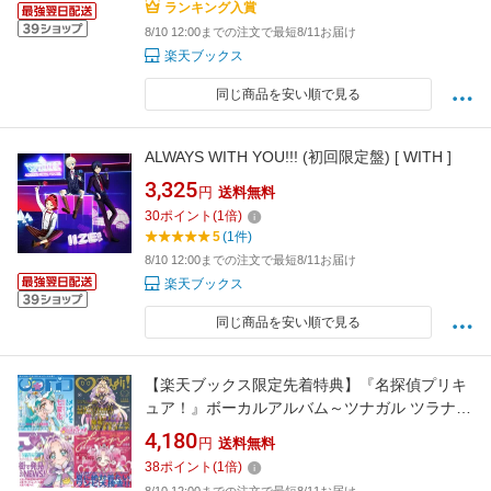
ランキング入賞
8/10 12:00までの注文で最短8/11お届け
楽天ブックス
同じ商品を安い順で見る
ALWAYS WITH YOU!!! (初回限定盤) [ WITH ]
3,325
円
送料無料
30
ポイント
(
1
倍)
5
(1件)
8/10 12:00までの注文で最短8/11お届け
楽天ブックス
同じ商品を安い順で見る
【楽天ブックス限定先着特典】『名探偵プリキ
ュア！』ボーカルアルバム～ツナガル ツラナル
～(アクリルキーホルダー(キュアアルカナ・シ
4,180
円
送料無料
ャドウ)) [ (V.A.) ]
38
ポイント
(
1
倍)