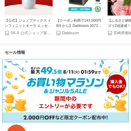
【公式】ジェノプティクス イ
【クーポン利用で143,500円
【ふるさと納
ンフィニットオーラ エッセン
8/4 から】Dabbsson 3072Wh
ゴリ2冠達成！
ス 30mL、50mL、75mL｜SK-
ポータブル電源 3000L 3000W
部位＆カット 
SK-II 公式ショップ楽天市場店
Dabbsson
宮崎県都
2 / SK-II（エスケーツー） 正
半固体リン酸鉄リチウム 高出
り)or(赤身のみ) 
規品 送料無料 SK2 SKII ピテ
力 10年長寿命 急速充電 ポー
2kg【発送時
ラ 美容液 スキンケア 誕生日
タブルバッテリー 大容量 長寿
肉 焼肉 すき
セール情報
女性 化粧品 コスメ 妻 誕生日
命 4000回サイクル 防災 家庭
ぶ ステーキ ギ
用 蓄電池 停電 ダブソン
ギフト 送料無料 
【宮崎県都城