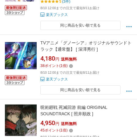
5
(3件)
8/10 12:00までの注文で最短8/11お届け
楽天ブックス
同じ商品を安い順で見る
TVアニメ「グノーシア」オリジナルサウンドト
ラック【通常盤】 [ 深澤秀行 ]
4,180
円
送料無料
38
ポイント
(
1
倍)
8/10 12:00までの注文で最短8/11お届け
楽天ブックス
同じ商品を安い順で見る
呪術廻戦 死滅回游 前編 ORIGINAL
SOUNDTRACK [ 照井順政 ]
4,950
円
送料無料
45
ポイント
(
1
倍)