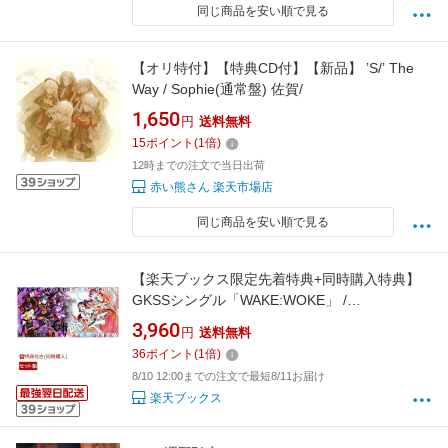
同じ商品を安い順で見る
【オリ特付】【特典CD付】【新品】 ’S/’ The
Way / Sophie(通常盤) 佐賀/
1,650
円
送料無料
15
ポイント
(
1
倍)
12時までの注文で当日出荷
赤い熊さん 楽天市場店
同じ商品を安い順で見る
【楽天ブックス限定先着特典+同時購入特典】
GKSSシングル「WAKE:WOKE」 /
「BURN:BORN」【Guilty Kiss盤】+
3,960
円
送料無料
「WAKE:WOKE」 / 「BURN:BORN」【Saint
36
ポイント
(
1
倍)
Snow盤】セット(トレーディングカード
8/10 12:00までの注文で最短8/11お届け
(91mm×55mm)(2枚)+A4クリアファイル) [
楽天ブックス
GKSS ]