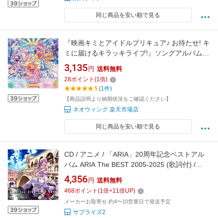
同じ商品を安い順で見る
『映画キミとアイドルプリキュア♪ お待たせ! キ
ミに届けるキラッキライブ!』ソングアルバム
[CD] / キュアアイドル (CV: 松岡美里)、キュア
3,135
円
送料無料
ウインク (CV: 高橋ミナミ)、キュアキュンキュ
28
ポイント
(
1
倍)
ン (CV: 高森奈津美)、キュアズキューン (CV: 南
5
(1件)
條愛乃)、キュアキッス (CV: 花井美春
【商品説明より納期状況をご確認ください】
ネオウィング 楽天市場店
同じ商品を安い順で見る
CD / アニメ / 「ARIA」20周年記念ベストアル
バム ARIA The BEST 2005-2025 (歌詞付) /
VTCL-60647
4,356
円
送料無料
468
ポイント
(
1
倍+
11
倍UP)
メーカーお取寄せ 約4〜10営業日で発送予定
サプライズ2