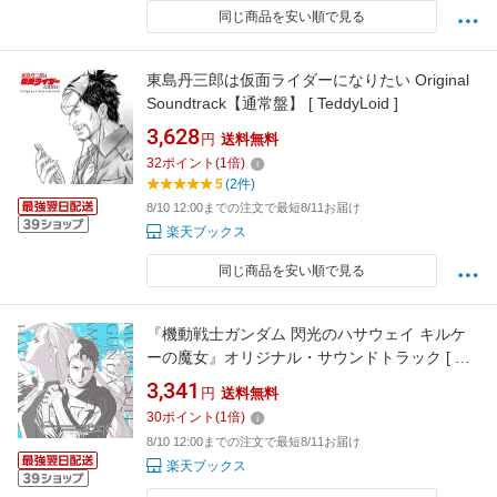
同じ商品を安い順で見る
東島丹三郎は仮面ライダーになりたい Original
Soundtrack【通常盤】 [ TeddyLoid ]
3,628
円
送料無料
32
ポイント
(
1
倍)
5
(2件)
8/10 12:00までの注文で最短8/11お届け
楽天ブックス
同じ商品を安い順で見る
『機動戦士ガンダム 閃光のハサウェイ キルケ
ーの魔女』オリジナル・サウンドトラック [ 澤
野弘之 ]
3,341
円
送料無料
30
ポイント
(
1
倍)
8/10 12:00までの注文で最短8/11お届け
楽天ブックス