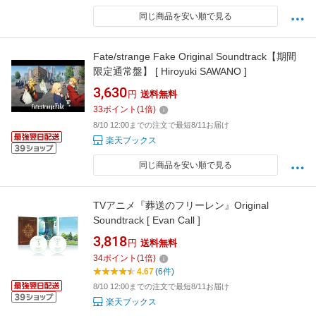
同じ商品を安い順で見る
Fate/strange Fake Original Soundtrack【期間
限定通常盤】 [ Hiroyuki SAWANO ]
3,630
円
送料無料
33
ポイント
(
1
倍)
8/10 12:00までの注文で最短8/11お届け
楽天ブックス
同じ商品を安い順で見る
TVアニメ『葬送のフリーレン』Original
Soundtrack [ Evan Call ]
3,818
円
送料無料
34
ポイント
(
1
倍)
4.67
(6件)
8/10 12:00までの注文で最短8/11お届け
楽天ブックス