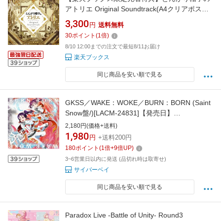
アトリエ Original Soundtrack(A4クリアポスタ
ー) [ 北村友香 ]
3,300
円
送料無料
30
ポイント
(
1
倍)
8/10 12:00までの注文で最短8/11お届け
楽天ブックス
同じ商品を安い順で見る
GKSS／WAKE：WOKE／BURN：BORN (Saint
Snow盤/)[LACM-24831]【発売日】
2026/3/11【CD】
2,180円(価格+送料)
1,980
円
+送料200円
180
ポイント
(
1
倍+
9
倍UP)
3~6営業日以内に発送 (品切れ時は取寄せ)
サイバーベイ
同じ商品を安い順で見る
Paradox Live -Battle of Unity- Round3