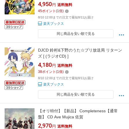
4,950
円
送料無料
45
ポイント
(
1
倍)
8/10 12:00までの注文で最短8/11お届け
楽天ブックス
同じ商品を安い順で見る
DJCD 鈴村&下野のうた☆プリ放送局 リターン
ズ [ (ラジオCD) ]
4,180
円
送料無料
38
ポイント
(
1
倍)
8/10 12:00までの注文で最短8/11お届け
楽天ブックス
同じ商品を安い順で見る
【オリ特付】【新品】 Completeness【通常
盤】 CD Ave Mujica 佐賀
2,970
円
送料無料