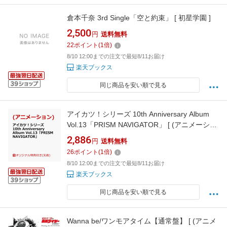
倉本千奈 3rd Single「空と約束」 [ 初星学園 ]
2,500
円
送料無料
22
ポイント
(
1
倍)
8/10 12:00までの注文で最短8/11お届け
楽天ブックス
同じ商品を安い順で見る
アイカツ！シリーズ 10th Anniversary Album
Vol.13「PRISM NAVIGATOR」 [ (アニメーショ
ン) ]
2,886
円
送料無料
26
ポイント
(
1
倍)
8/10 12:00までの注文で最短8/11お届け
楽天ブックス
同じ商品を安い順で見る
Wanna be/ワンモアタイム【通常盤】 [ (アニメ