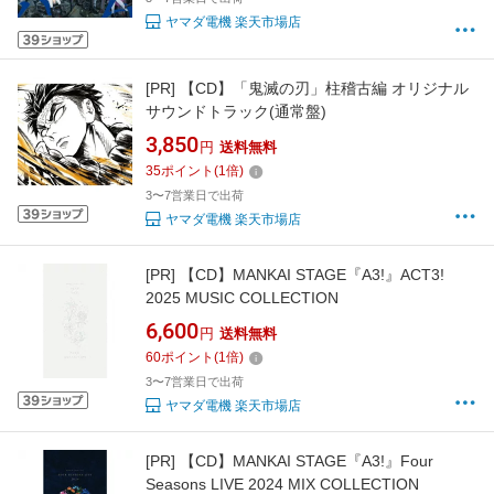
ヤマダ電機 楽天市場店
[PR]
【CD】「鬼滅の刃」柱稽古編 オリジナル
サウンドトラック(通常盤)
3,850
円
送料無料
35
ポイント
(
1
倍)
3〜7営業日で出荷
ヤマダ電機 楽天市場店
[PR]
【CD】MANKAI STAGE『A3!』ACT3!
2025 MUSIC COLLECTION
6,600
円
送料無料
60
ポイント
(
1
倍)
3〜7営業日で出荷
ヤマダ電機 楽天市場店
[PR]
【CD】MANKAI STAGE『A3!』Four
Seasons LIVE 2024 MIX COLLECTION