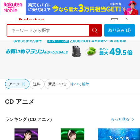
絞り込み (1)
ようこそ 楽天市場へ
ログイン
会員登録
アニメ
送料
新品・中古
すべて解除
CD アニメ
ランキング (CD アニメ)
もっと見る