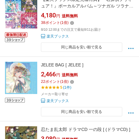
ュア！』ボーカルアルバム～ツナガル ツラナル
～(アクリルキーホルダー(キュアアンサー)) [
4,180
円
送料無料
(V.A.) ]
38
ポイント
(
1
倍)
8/10 12:00までの注文で最短8/11お届け
楽天ブックス
同じ商品を安い順で見る
JELEE BAG [ JELEE ]
2,466
円
送料無料
22
ポイント
(
1
倍)
5
(1件)
メーカー取り寄せ
楽天ブックス
同じ商品を安い順で見る
忍たま乱太郎 ドラマCD 一の段 [ (ドラマCD) ]
3,080