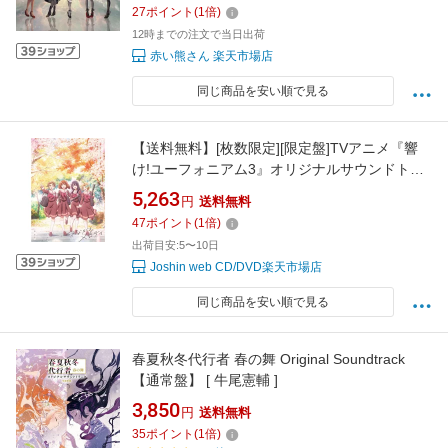
27
ポイント
(
1
倍)
12時までの注文で当日出荷
赤い熊さん 楽天市場店
同じ商品を安い順で見る
【送料無料】[枚数限定][限定盤]TVアニメ『響
け!ユーフォニアム3』オリジナルサウンドトラ
ック(初回限定盤)/松田彬人[CD]【返品種別A】
5,263
円
送料無料
47
ポイント
(
1
倍)
出荷目安:5〜10日
Joshin web CD/DVD楽天市場店
同じ商品を安い順で見る
春夏秋冬代行者 春の舞 Original Soundtrack
【通常盤】 [ 牛尾憲輔 ]
3,850
円
送料無料
35
ポイント
(
1
倍)