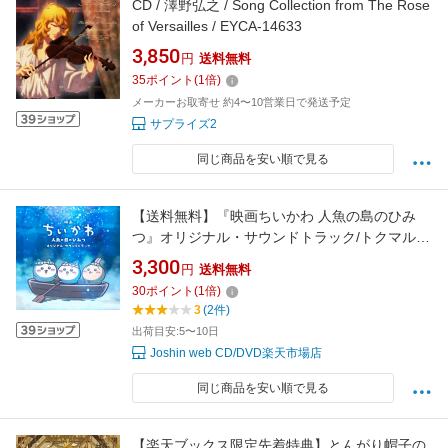
CD / 澤野弘之 / Song Collection from The Rose
of Versailles / EYCA-14633
3,850
円
送料無料
35
ポイント
(
1
倍)
メーカーお取寄せ 約4〜10営業日で発送予定
サプライズ2
同じ商品を安い順で見る
【送料無料】『映画ちいかわ 人魚の島のひみ
つ』オリジナル・サウンドトラック/トクマルシ
ューゴ,上水樽力[CD]【返品種別A】
3,300
円
送料無料
30
ポイント
(
1
倍)
3
(2件)
出荷目安:5〜10日
Joshin web CD/DVD楽天市場店
同じ商品を安い順で見る
【楽天ブックス限定先着特典】とんがり帽子の