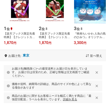
1
2
3
位
位
位
【楽天ブックス限定先着
【楽天ブックス限定先着
『映画ちいかわ 人魚の島
特典】【クレジットカー
特典】【クレジットカー
のひみつ』オリジナル・
ド決済限定】【イベント
ド決済限定】【イベント
サウンドトラック [ トク
1,870
1,870
3,300
円
円
円
対象】Welcome to あざ
対象】Welcome to あざ
マルシューゴ／上水樽力
とさワール…
とさワール…
]
東京
お届け先:
並べ替え
お届け先(離島除く)への最安送料とお届け日を表示していま
す。 お届け日は目安のため、正確な情報は注文画面でご確認
ください。
価格や送料、納期等の詳細は、商品のサイズや色によって異な
る場合があります
商品のお届けに関するお客様ニーズを幅広く満たす商品に「最
強翌日配送」ラベルを表示しています。
詳細を見る