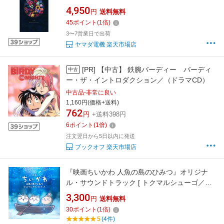
4,950
円
送料無料
45
ポイント
(
1
倍)
3〜7営業日で出荷
ヤマダ電機 楽天市場店
[PR]
【中古】 鉄腕バーディー バーディ
中古
ー・ザ・イントロダクション／（ドラマCD）
中古品-非常に良い
1,160円(価格+送料)
762
円
+送料398円
6
ポイント
(
1
倍)
注文翌日から5日以内に発送
ブックオフ 楽天市場店
『映画ちいかわ 人魚の島のひみつ』オリジナ
ル・サウンドトラック [ トクマルシューゴ／上
水樽力 ]
3,300
円
送料無料
30
ポイント
(
1
倍)
5
(4件)