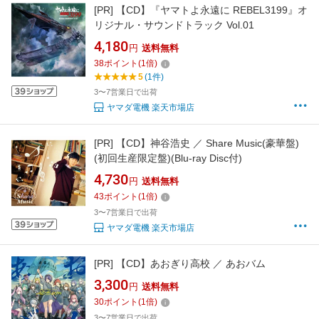
[PR]
【CD】『ヤマトよ永遠に REBEL3199』オ
リジナル・サウンドトラック Vol.01
4,180
円
送料無料
38
ポイント
(
1
倍)
5
(1件)
3〜7営業日で出荷
ヤマダ電機 楽天市場店
[PR]
【CD】神谷浩史 ／ Share Music(豪華盤)
(初回生産限定盤)(Blu-ray Disc付)
4,730
円
送料無料
43
ポイント
(
1
倍)
3〜7営業日で出荷
ヤマダ電機 楽天市場店
[PR]
【CD】あおぎり高校 ／ あおバム
3,300
円
送料無料
30
ポイント
(
1
倍)
3〜7営業日で出荷