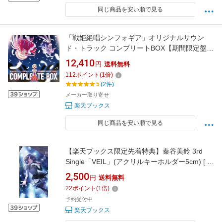
同じ商品を安い順で見る
「戦姫絶唱シンフォギア」オリジナルサウン
ド・トラック コンプリートBOX【期間限定盤】
[ (アニメーション) ]
12,410
円
送料無料
112
ポイント
(
1
倍)
5
(2件)
メーカー取り寄せ
楽天ブックス
同じ商品を安い順で見る
【楽天ブックス限定先着特典】秦谷美鈴 3rd
Single「VEIL」(アクリルキーホルダー5cm) [ 初
星学園 ]
2,500
円
送料無料
22
ポイント
(
1
倍)
予約受付中
楽天ブックス