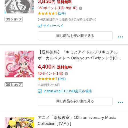
3,850
円
送料無料
2026/2/4【CD】
350
ポイント
(
1
倍+
9
倍UP)
5
(1件)
3~6営業日以内に発送 (品切れ時は取寄せ)
サイバーベイ
同じ商品を安い順で見る
【送料無料】『キミとアイドルプリキュア♪』
ボーカルベスト 〜Only you〜/TVサントラ[CD]
【返品種別A】
4,400
円
送料無料
40
ポイント
(
1
倍)
5
(1件)
出荷目安2〜5日
Joshin web CD/DVD楽天市場店
同じ商品を安い順で見る
アニメ「暗殺教室」10th anniversary Music
Collection [ (V.A.) ]