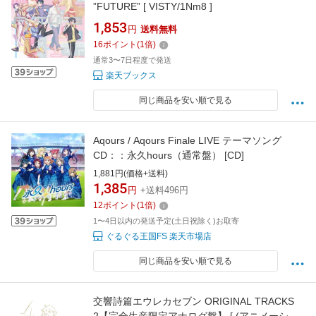
”FUTURE” [ VISTY/1Nm8 ]
1,853
円
送料無料
16
ポイント
(
1
倍)
通常3〜7日程度で発送
楽天ブックス
同じ商品を安い順で見る
Aqours / Aqours Finale LIVE テーマソング
CD：：永久hours（通常盤） [CD]
1,881円(価格+送料)
1,385
円
+送料496円
12
ポイント
(
1
倍)
1〜4日以内の発送予定(土日祝除く)お取寄
ぐるぐる王国FS 楽天市場店
同じ商品を安い順で見る
交響詩篇エウレカセブン ORIGINAL TRACKS