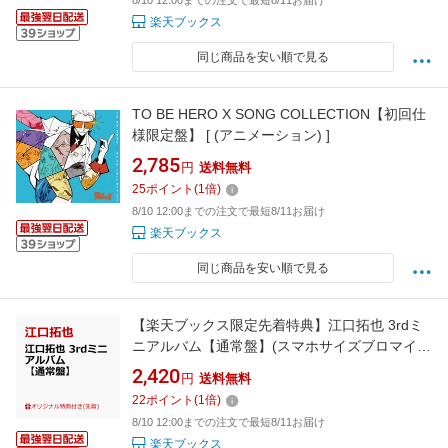
8/10 12:00までの注文で最短8/11お届け
楽天ブックス
同じ商品を安い順で見る
TO BE HERO X SONG COLLECTION【初回仕
様限定盤】 [ (アニメーション) ]
2,785
円
送料無料
25
ポイント
(
1
倍)
8/10 12:00までの注文で最短8/11お届け
楽天ブックス
同じ商品を安い順で見る
【楽天ブックス限定先着特典】江口拓也 3rdミ
ニアルバム【通常盤】(スマホサイズブロマイド
(89mm×62mm)) [ 江口拓也 ]
2,420
円
送料無料
22
ポイント
(
1
倍)
8/10 12:00までの注文で最短8/11お届け
楽天ブックス