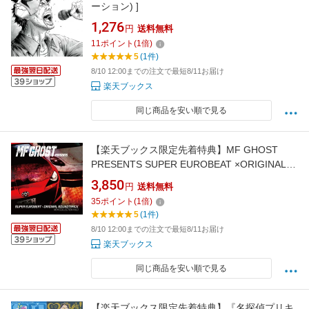
ーション) ]
1,276
円
送料無料
11
ポイント
(
1
倍)
5
(1件)
8/10 12:00までの注文で最短8/11お届け
楽天ブックス
同じ商品を安い順で見る
【楽天ブックス限定先着特典】MF GHOST
PRESENTS SUPER EUROBEAT ×ORIGINAL
SOUNDTRACK NEW COLLECTION Vol.3(アク
3,850
円
送料無料
リルキーホルダー) [ (V.A.) ]
35
ポイント
(
1
倍)
5
(1件)
8/10 12:00までの注文で最短8/11お届け
楽天ブックス
同じ商品を安い順で見る
【楽天ブックス限定先着特典】『名探偵プリキ