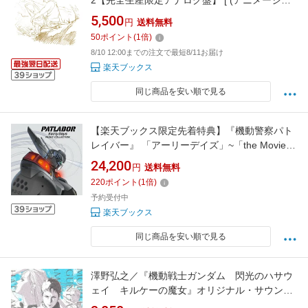
2【完全生産限定アナログ盤】 [ (アニメーショ
ン) ]
5,500
円
送料無料
50
ポイント
(
1
倍)
8/10 12:00までの注文で最短8/11お届け
楽天ブックス
同じ商品を安い順で見る
【楽天ブックス限定先着特典】『機動警察パト
レイバー』 「アーリーデイズ」~「the Movie」
Music Collection CD BOX（仮）(アクリルスマ
24,200
円
送料無料
ホスタンド) [ (アニメーション) ]
220
ポイント
(
1
倍)
予約受付中
楽天ブックス
同じ商品を安い順で見る
澤野弘之／『機動戦士ガンダム 閃光のハサウ
ェイ キルケーの魔女』オリジナル・サウンド
トラック (輸出不可/)[SRML-1143]【発売日】